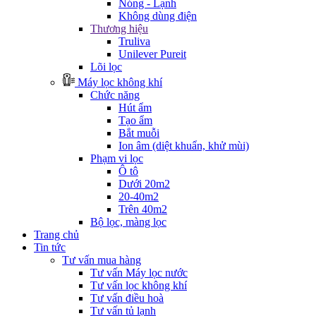
Nóng - Lạnh
Không dùng điện
Thương hiệu
Truliva
Unilever Pureit
Lõi lọc
Máy lọc không khí
Chức năng
Hút ẩm
Tạo ẩm
Bắt muỗi
Ion âm (diệt khuẩn, khử mùi)
Phạm vi lọc
Ô tô
Dưới 20m2
20-40m2
Trên 40m2
Bộ lọc, màng lọc
Trang chủ
Tin tức
Tư vấn mua hàng
Tư vấn Máy lọc nước
Tư vấn lọc không khí
Tư vấn điều hoà
Tư vấn tủ lạnh