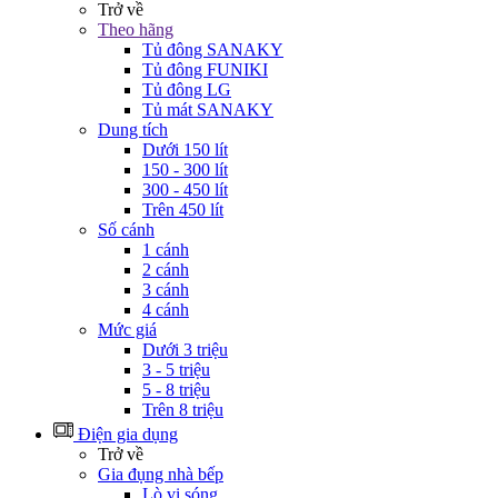
Trở về
Theo hãng
Tủ đông SANAKY
Tủ đông FUNIKI
Tủ đông LG
Tủ mát SANAKY
Dung tích
Dưới 150 lít
150 - 300 lít
300 - 450 lít
Trên 450 lít
Số cánh
1 cánh
2 cánh
3 cánh
4 cánh
Mức giá
Dưới 3 triệu
3 - 5 triệu
5 - 8 triệu
Trên 8 triệu
Điện gia dụng
Trở về
Gia đụng nhà bếp
Lò vi sóng