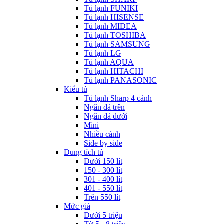
Tủ lạnh FUNIKI
Tủ lạnh HISENSE
Tủ lạnh MIDEA
Tủ lạnh TOSHIBA
Tủ lạnh SAMSUNG
Tủ lạnh LG
Tủ lạnh AQUA
Tủ lạnh HITACHI
Tủ lạnh PANASONIC
Kiểu tủ
Tủ lạnh Sharp 4 cánh
Ngăn đá trên
Ngăn đá dưới
Mini
Nhiều cánh
Side by side
Dung tích tủ
Dưới 150 lít
150 - 300 lít
301 - 400 lít
401 - 550 lít
Trên 550 lít
Mức giá
Dưới 5 triệu