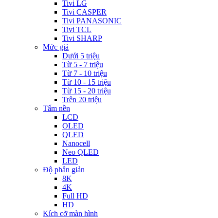
Tivi LG
Tivi CASPER
Tivi PANASONIC
Tivi TCL
Tivi SHARP
Mức giá
Dưới 5 triệu
Từ 5 - 7 triệu
Từ 7 - 10 triệu
Từ 10 - 15 triệu
Từ 15 - 20 triệu
Trên 20 triệu
Tấm nền
LCD
OLED
QLED
Nanocell
Neo QLED
LED
Độ phân giản
8K
4K
Full HD
HD
Kích cỡ màn hình