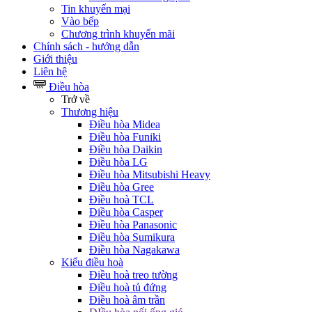
Tin khuyến mại
Vào bếp
Chương trình khuyến mãi
Chính sách - hướng dẫn
Giới thiệu
Liên hệ
Điều hòa
Trở về
Thương hiệu
Điều hòa Midea
Điều hòa Funiki
Điều hòa Daikin
Điều hòa LG
Điều hòa Mitsubishi Heavy
Điều hòa Gree
Điều hoà TCL
Điều hòa Casper
Điều hòa Panasonic
Điều hòa Sumikura
Điều hòa Nagakawa
Kiểu điều hoà
Điều hoà treo tường
Điều hoà tủ đứng
Điều hoà âm trần