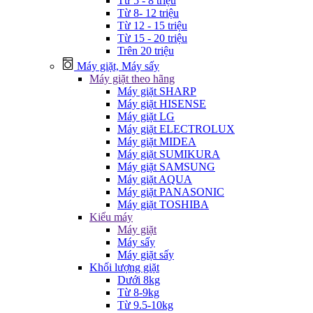
Từ 5 - 8 triệu
Từ 8- 12 triệu
Từ 12 - 15 triệu
Từ 15 - 20 triệu
Trên 20 triệu
Máy giặt, Máy sấy
Máy giặt theo hãng
Máy giặt SHARP
Máy giặt HISENSE
Máy giặt LG
Máy giặt ELECTROLUX
Máy giặt MIDEA
Máy giặt SUMIKURA
Máy giặt SAMSUNG
Máy giặt AQUA
Máy giặt PANASONIC
Máy giặt TOSHIBA
Kiểu máy
Máy giặt
Máy sấy
Máy giặt sấy
Khối lượng giặt
Dưới 8kg
Từ 8-9kg
Từ 9.5-10kg