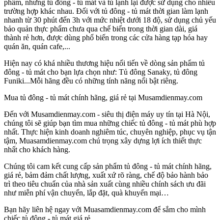
phẩm, nhưng tủ đông - tủ mát và tủ lạnh lại được sử dụng cho nhiều
trường hợp khác nhau. Đối với tủ đông - tủ mát thời gian làm lạnh
nhanh từ 30 phút đến 3h với mức nhiệt dưới 18 độ, sử dụng chủ yếu
bảo quản thực phẩm chưa qua chế biến trong thời gian dài, giá
thành rẻ hơn, được dùng phổ biến trong các cửa hàng tạp hóa hay
quán ăn, quán cafe,...
Hiện nay có khá nhiều thương hiệu nổi tiến về dòng sản phẩm tủ
đông - tủ mát cho bạn lựa chọn như: Tủ đông Sanaky, tủ đông
Funiki...Mỗi hãng đều có những tính năng nổi bật riêng.
Mua tủ đông - tủ mát chính hãng, giá rẻ tại Musamdienmay.com
Đến với Musamdienmay.com - siêu thị điện máy uy tín tại Hà Nội,
chúng tôi sẽ giúp bạn tìm mua những chiếc tủ đông - tủ mát phù hợp
nhất. Thực hiện kinh doanh nghiêm túc, chuyên nghiệp, phục vụ tận
tậm, Muasamdienmay.com chú trọng xây dựng lợi ích thiết thực
nhất cho khách hàng.
Chúng tôi cam kết cung cấp sản phẩm tủ đông - tủ mát chính hãng,
giá rẻ, bảm đảm chất lượng, xuất xứ rõ ràng, chế độ bảo hành bảo
trì theo tiêu chuẩn của nhà sản xuất cùng nhiều chính sách ưu đãi
như miễn phí vận chuyển, lắp đặt, quà khuyến mại…
Bạn hãy liên hệ ngay với Muasamdienmay.com để sắm cho mình
chiếc tủ đông - tủ mát giá rẻ