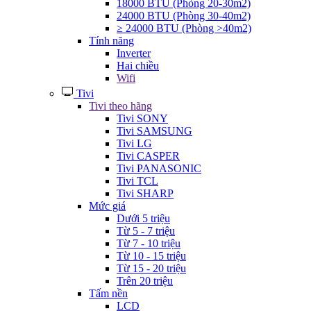
18000 BTU (Phòng 20-30m2)
24000 BTU (Phòng 30-40m2)
≥ 24000 BTU (Phòng >40m2)
Tính năng
Inverter
Hai chiều
Wifi
Tivi
Tivi theo hãng
Tivi SONY
Tivi SAMSUNG
Tivi LG
Tivi CASPER
Tivi PANASONIC
Tivi TCL
Tivi SHARP
Mức giá
Dưới 5 triệu
Từ 5 - 7 triệu
Từ 7 - 10 triệu
Từ 10 - 15 triệu
Từ 15 - 20 triệu
Trên 20 triệu
Tấm nền
LCD