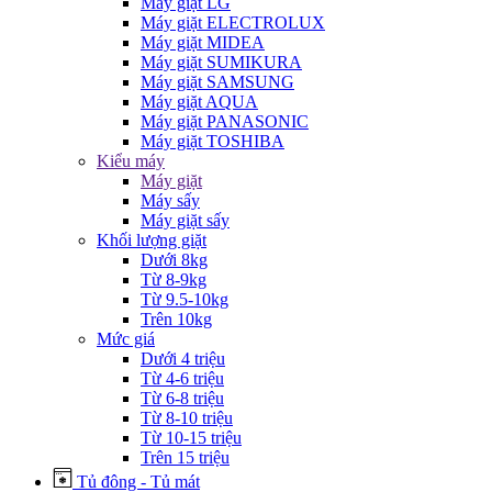
Máy giặt LG
Máy giặt ELECTROLUX
Máy giặt MIDEA
Máy giặt SUMIKURA
Máy giặt SAMSUNG
Máy giặt AQUA
Máy giặt PANASONIC
Máy giặt TOSHIBA
Kiểu máy
Máy giặt
Máy sấy
Máy giặt sấy
Khối lượng giặt
Dưới 8kg
Từ 8-9kg
Từ 9.5-10kg
Trên 10kg
Mức giá
Dưới 4 triệu
Từ 4-6 triệu
Từ 6-8 triệu
Từ 8-10 triệu
Từ 10-15 triệu
Trên 15 triệu
Tủ đông - Tủ mát