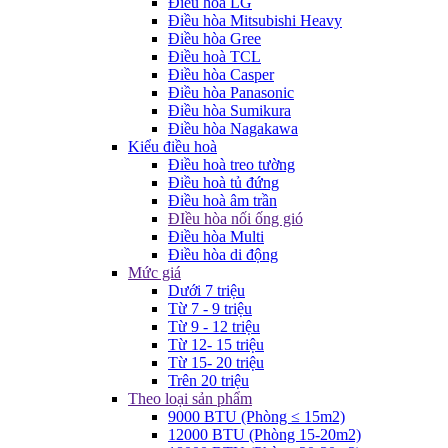
Điều hòa LG
Điều hòa Mitsubishi Heavy
Điều hòa Gree
Điều hoà TCL
Điều hòa Casper
Điều hòa Panasonic
Điều hòa Sumikura
Điều hòa Nagakawa
Kiểu điều hoà
Điều hoà treo tường
Điều hoà tủ đứng
Điều hoà âm trần
ĐIều hòa nối ống gió
Điều hòa Multi
Điều hòa di động
Mức giá
Dưới 7 triệu
Từ 7 - 9 triệu
Từ 9 - 12 triệu
Từ 12- 15 triệu
Từ 15- 20 triệu
Trên 20 triệu
Theo loại sản phẩm
9000 BTU (Phòng ≤ 15m2)
12000 BTU (Phòng 15-20m2)