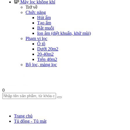
Máy lọc không khí
Trở về
Chức năng
Hút ẩm
Tạo ẩm
Bắt muỗi
Ion âm (diệt khuẩn, khử mùi)
Phạm vi lọc
Ô tô
Dưới 20m2
20-40m2
Trên 40m2
Bộ lọc, màng lọc
0
Trang chủ
Tủ đông - Tủ mát