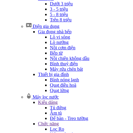
Dưới 3 triệu
3 - 5 triệu
5 - 8 triệu
Trên 8 triệu
Điện gia dụng
Gia đụng nhà bếp
Lò vi sóng
Lò nướng
Nồi cơm điện
Bếp từ
Nồi chiên không dầu
Bình thuỷ điện
Máy rửa chén bát
Thiết bị gia đình
Bình nóng lạnh
Quạt điều hoà
Quạt lửng
Máy lọc nước
Kiểu dáng
Tủ đứng
Âm tủ
Để bàn - Treo tường
Chức năng
Lọc Ro