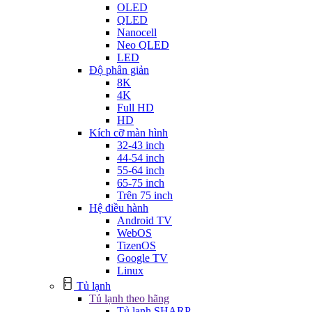
OLED
QLED
Nanocell
Neo QLED
LED
Độ phân giản
8K
4K
Full HD
HD
Kích cỡ màn hình
32-43 inch
44-54 inch
55-64 inch
65-75 inch
Trên 75 inch
Hệ điều hành
Android TV
WebOS
TizenOS
Google TV
Linux
Tủ lạnh
Tủ lạnh theo hãng
Tủ lạnh SHARP