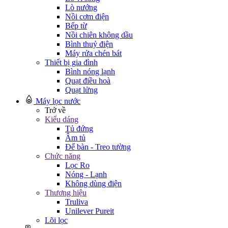
Lò nướng
Nồi cơm điện
Bếp từ
Nồi chiên không dầu
Bình thuỷ điện
Máy rửa chén bát
Thiết bị gia đình
Bình nóng lạnh
Quạt điều hoà
Quạt lửng
Máy lọc nước
Trở về
Kiểu dáng
Tủ đứng
Âm tủ
Để bàn - Treo tường
Chức năng
Lọc Ro
Nóng - Lạnh
Không dùng điện
Thương hiệu
Truliva
Unilever Pureit
Lõi lọc