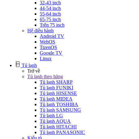
32-43 inch
44-54 inch
55-64 inch
65-75 inch
Trên 75 inch
Hệ điều hành
Android TV
WebOS
TizenOS
Google TV
Linux
Tủ lạnh
Trở về
Tủ lạnh theo hãng
Tủ lạnh SHARP
Tủ lạnh FUNIKI
Tủ lạnh HISENSE
Tủ lạnh MIDEA
Tủ lạnh TOSHIBA
Tủ lạnh SAMSUNG
Tủ lạnh LG
Tủ lạnh AQUA
Tủ lạnh HITACHI
Tủ lạnh PANASONIC
Kiểu tủ