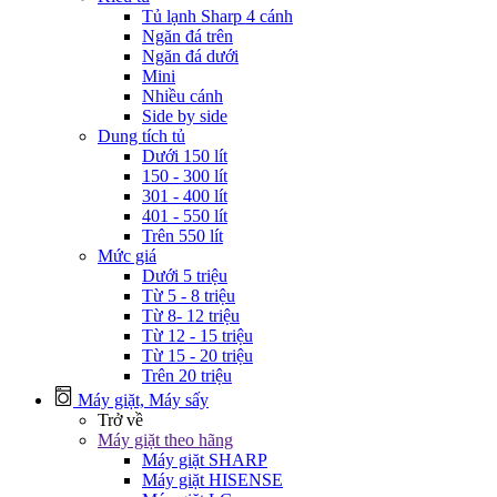
Tủ lạnh Sharp 4 cánh
Ngăn đá trên
Ngăn đá dưới
Mini
Nhiều cánh
Side by side
Dung tích tủ
Dưới 150 lít
150 - 300 lít
301 - 400 lít
401 - 550 lít
Trên 550 lít
Mức giá
Dưới 5 triệu
Từ 5 - 8 triệu
Từ 8- 12 triệu
Từ 12 - 15 triệu
Từ 15 - 20 triệu
Trên 20 triệu
Máy giặt, Máy sấy
Trở về
Máy giặt theo hãng
Máy giặt SHARP
Máy giặt HISENSE