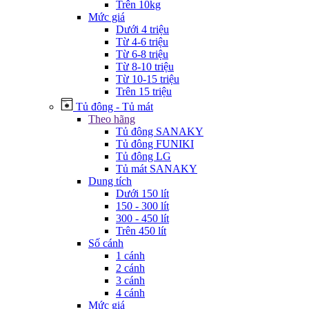
Trên 10kg
Mức giá
Dưới 4 triệu
Từ 4-6 triệu
Từ 6-8 triệu
Từ 8-10 triệu
Từ 10-15 triệu
Trên 15 triệu
Tủ đông - Tủ mát
Theo hãng
Tủ đông SANAKY
Tủ đông FUNIKI
Tủ đông LG
Tủ mát SANAKY
Dung tích
Dưới 150 lít
150 - 300 lít
300 - 450 lít
Trên 450 lít
Số cánh
1 cánh
2 cánh
3 cánh
4 cánh
Mức giá