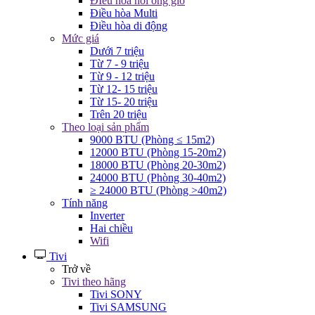
ĐIều hòa nối ống gió
Điều hòa Multi
Điều hòa di động
Mức giá
Dưới 7 triệu
Từ 7 - 9 triệu
Từ 9 - 12 triệu
Từ 12- 15 triệu
Từ 15- 20 triệu
Trên 20 triệu
Theo loại sản phẩm
9000 BTU (Phòng ≤ 15m2)
12000 BTU (Phòng 15-20m2)
18000 BTU (Phòng 20-30m2)
24000 BTU (Phòng 30-40m2)
≥ 24000 BTU (Phòng >40m2)
Tính năng
Inverter
Hai chiều
Wifi
Tivi
Trở về
Tivi theo hãng
Tivi SONY
Tivi SAMSUNG