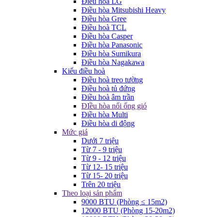
Điều hòa LG
Điều hòa Mitsubishi Heavy
Điều hòa Gree
Điều hoà TCL
Điều hòa Casper
Điều hòa Panasonic
Điều hòa Sumikura
Điều hòa Nagakawa
Kiểu điều hoà
Điều hoà treo tường
Điều hoà tủ đứng
Điều hoà âm trần
ĐIều hòa nối ống gió
Điều hòa Multi
Điều hòa di động
Mức giá
Dưới 7 triệu
Từ 7 - 9 triệu
Từ 9 - 12 triệu
Từ 12- 15 triệu
Từ 15- 20 triệu
Trên 20 triệu
Theo loại sản phẩm
9000 BTU (Phòng ≤ 15m2)
12000 BTU (Phòng 15-20m2)