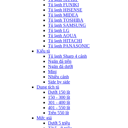
Tủ lạnh FUNIKI
Tủ lạnh HISENSE
Tủ lạnh MIDEA
Tủ lạnh TOSHIBA
Tủ lạnh SAMSUNG
Tủ lạnh LG
Tủ lạnh AQUA
Tủ lạnh HITACHI
Tủ lạnh PANASONIC
Kiểu tủ
Tủ lạnh Sharp 4 cánh
Ngăn đá trên
Ngăn đá dưới
Mini
Nhiều cánh
Side by side
Dung tích tủ
Dưới 150 lít
150 - 300 lít
301 - 400 lít
401 - 550 lít
Trên 550 lít
Mức giá
Dưới 5 triệu