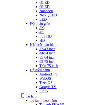
OLED
QLED
Nanocell
Neo QLED
LED
Độ phân giản
8K
4K
Full HD
HD
Kích cỡ màn hình
32-43 inch
44-54 inch
55-64 inch
65-75 inch
Trên 75 inch
Hệ điều hành
Android TV
WebOS
TizenOS
Google TV
Linux
Tủ lạnh
Tủ lạnh theo hãng
Tủ lạnh SHARP