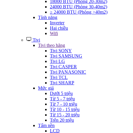
18000 BTU (Phòng 20-30m2)
24000 BTU (Phòng 30-40m2)
≥ 24000 BTU (Phòng >40m2)
Tính năng
Inverter
Hai chiều
Wifi
Tivi
Tivi theo hãng
Tivi SONY
Tivi SAMSUNG
Tivi LG
Tivi CASPER
Tivi PANASONIC
Tivi TCL
Tivi SHARP
Mức giá
Dưới 5 triệu
Từ 5 - 7 triệu
Từ 7 - 10 triệu
Từ 10 - 15 triệu
Từ 15 - 20 triệu
Trên 20 triệu
Tấm nền
LCD