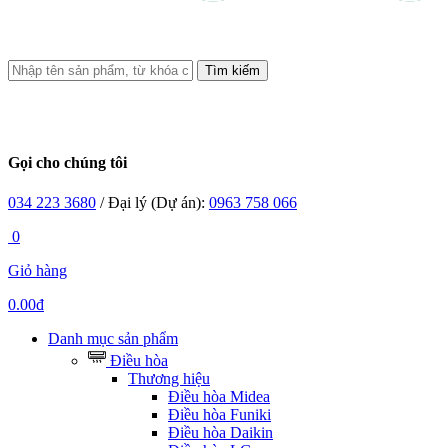
Tìm kiếm
Gọi cho chúng tôi
034 223 3680
/ Đại lý (Dự án):
0963 758 066
0
Giỏ hàng
0.00đ
Danh mục sản phẩm
Điều hòa
Thương hiệu
Điều hòa Midea
Điều hòa Funiki
Điều hòa Daikin