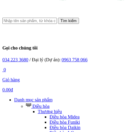
Tìm kiếm
Gọi cho chúng tôi
034 223 3680
/ Đại lý (Dự án):
0963 758 066
0
Giỏ hàng
0.00đ
Danh mục sản phẩm
Điều hòa
Thương hiệu
Điều hòa Midea
Điều hòa Funiki
Điều hòa Daikin