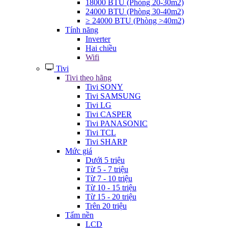
18000 BTU (Phòng 20-30m2)
24000 BTU (Phòng 30-40m2)
≥ 24000 BTU (Phòng >40m2)
Tính năng
Inverter
Hai chiều
Wifi
Tivi
Tivi theo hãng
Tivi SONY
Tivi SAMSUNG
Tivi LG
Tivi CASPER
Tivi PANASONIC
Tivi TCL
Tivi SHARP
Mức giá
Dưới 5 triệu
Từ 5 - 7 triệu
Từ 7 - 10 triệu
Từ 10 - 15 triệu
Từ 15 - 20 triệu
Trên 20 triệu
Tấm nền
LCD