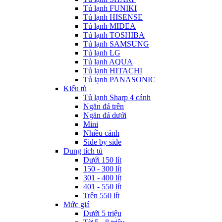
Tủ lạnh FUNIKI
Tủ lạnh HISENSE
Tủ lạnh MIDEA
Tủ lạnh TOSHIBA
Tủ lạnh SAMSUNG
Tủ lạnh LG
Tủ lạnh AQUA
Tủ lạnh HITACHI
Tủ lạnh PANASONIC
Kiểu tủ
Tủ lạnh Sharp 4 cánh
Ngăn đá trên
Ngăn đá dưới
Mini
Nhiều cánh
Side by side
Dung tích tủ
Dưới 150 lít
150 - 300 lít
301 - 400 lít
401 - 550 lít
Trên 550 lít
Mức giá
Dưới 5 triệu