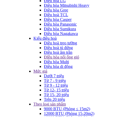
Điều hòa LG
Điều hòa Mitsubishi Heavy
Điều hòa Gree
Điều hoà TCL
Điều hòa Casper
Điều hòa Panasonic
Điều hòa Sumikura
Điều hòa Nagakawa
Kiểu điều hoà
Điều hoà treo tường
Điều hoà tủ đứng
Điều hoà âm trần
ĐIều hòa nối ống gió
Điều hòa Multi
Điều hòa di động
Mức giá
Dưới 7 triệu
Từ 7 - 9 triệu
Từ 9 - 12 triệu
Từ 12- 15 triệu
Từ 15- 20 triệu
Trên 20 triệu
Theo loại sản phẩm
9000 BTU (Phòng ≤ 15m2)
12000 BTU (Phòng 15-20m2)