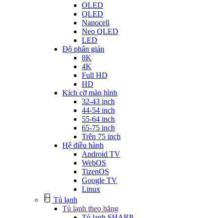
OLED
QLED
Nanocell
Neo QLED
LED
Độ phân giản
8K
4K
Full HD
HD
Kích cỡ màn hình
32-43 inch
44-54 inch
55-64 inch
65-75 inch
Trên 75 inch
Hệ điều hành
Android TV
WebOS
TizenOS
Google TV
Linux
Tủ lạnh
Tủ lạnh theo hãng
Tủ lạnh SHARP