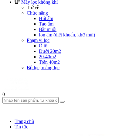
Máy lọc không khí
Trở về
Chức năng
Hút ẩm
Tạo ẩm
Bắt muỗi
Ion âm (diệt khuẩn, khử mùi)
Phạm vi lọc
Ô tô
Dưới 20m2
20-40m2
Trên 40m2
Bộ lọc, màng lọc
0
Trang chủ
Tin tức