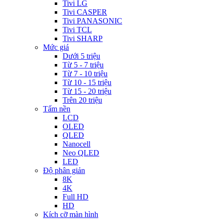
Tivi LG
Tivi CASPER
Tivi PANASONIC
Tivi TCL
Tivi SHARP
Mức giá
Dưới 5 triệu
Từ 5 - 7 triệu
Từ 7 - 10 triệu
Từ 10 - 15 triệu
Từ 15 - 20 triệu
Trên 20 triệu
Tấm nền
LCD
OLED
QLED
Nanocell
Neo QLED
LED
Độ phân giản
8K
4K
Full HD
HD
Kích cỡ màn hình