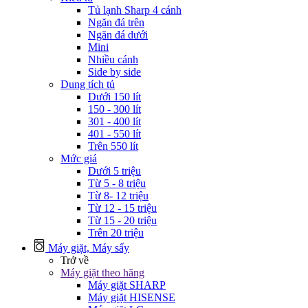
Tủ lạnh Sharp 4 cánh
Ngăn đá trên
Ngăn đá dưới
Mini
Nhiều cánh
Side by side
Dung tích tủ
Dưới 150 lít
150 - 300 lít
301 - 400 lít
401 - 550 lít
Trên 550 lít
Mức giá
Dưới 5 triệu
Từ 5 - 8 triệu
Từ 8- 12 triệu
Từ 12 - 15 triệu
Từ 15 - 20 triệu
Trên 20 triệu
Máy giặt, Máy sấy
Trở về
Máy giặt theo hãng
Máy giặt SHARP
Máy giặt HISENSE