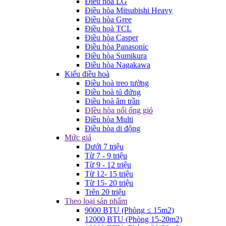
Điều hòa LG
Điều hòa Mitsubishi Heavy
Điều hòa Gree
Điều hoà TCL
Điều hòa Casper
Điều hòa Panasonic
Điều hòa Sumikura
Điều hòa Nagakawa
Kiểu điều hoà
Điều hoà treo tường
Điều hoà tủ đứng
Điều hoà âm trần
ĐIều hòa nối ống gió
Điều hòa Multi
Điều hòa di động
Mức giá
Dưới 7 triệu
Từ 7 - 9 triệu
Từ 9 - 12 triệu
Từ 12- 15 triệu
Từ 15- 20 triệu
Trên 20 triệu
Theo loại sản phẩm
9000 BTU (Phòng ≤ 15m2)
12000 BTU (Phòng 15-20m2)