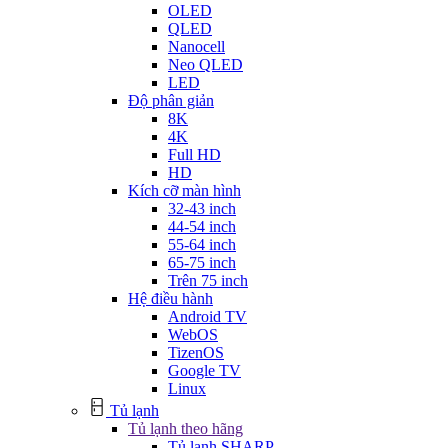
OLED
QLED
Nanocell
Neo QLED
LED
Độ phân giản
8K
4K
Full HD
HD
Kích cỡ màn hình
32-43 inch
44-54 inch
55-64 inch
65-75 inch
Trên 75 inch
Hệ điều hành
Android TV
WebOS
TizenOS
Google TV
Linux
Tủ lạnh
Tủ lạnh theo hãng
Tủ lạnh SHARP