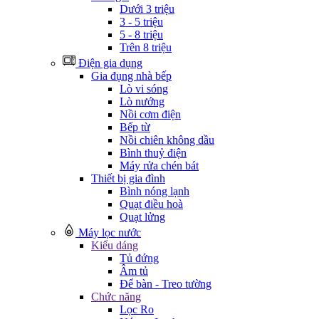
Dưới 3 triệu
3 - 5 triệu
5 - 8 triệu
Trên 8 triệu
Điện gia dụng
Gia đụng nhà bếp
Lò vi sóng
Lò nướng
Nồi cơm điện
Bếp từ
Nồi chiên không dầu
Bình thuỷ điện
Máy rửa chén bát
Thiết bị gia đình
Bình nóng lạnh
Quạt điều hoà
Quạt lửng
Máy lọc nước
Kiểu dáng
Tủ đứng
Âm tủ
Để bàn - Treo tường
Chức năng
Lọc Ro