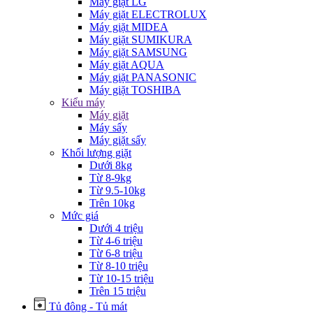
Máy giặt LG
Máy giặt ELECTROLUX
Máy giặt MIDEA
Máy giặt SUMIKURA
Máy giặt SAMSUNG
Máy giặt AQUA
Máy giặt PANASONIC
Máy giặt TOSHIBA
Kiểu máy
Máy giặt
Máy sấy
Máy giặt sấy
Khối lượng giặt
Dưới 8kg
Từ 8-9kg
Từ 9.5-10kg
Trên 10kg
Mức giá
Dưới 4 triệu
Từ 4-6 triệu
Từ 6-8 triệu
Từ 8-10 triệu
Từ 10-15 triệu
Trên 15 triệu
Tủ đông - Tủ mát