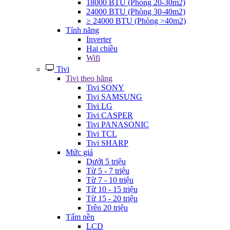
18000 BTU (Phòng 20-30m2)
24000 BTU (Phòng 30-40m2)
≥ 24000 BTU (Phòng >40m2)
Tính năng
Inverter
Hai chiều
Wifi
Tivi
Tivi theo hãng
Tivi SONY
Tivi SAMSUNG
Tivi LG
Tivi CASPER
Tivi PANASONIC
Tivi TCL
Tivi SHARP
Mức giá
Dưới 5 triệu
Từ 5 - 7 triệu
Từ 7 - 10 triệu
Từ 10 - 15 triệu
Từ 15 - 20 triệu
Trên 20 triệu
Tấm nền
LCD