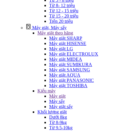
Từ 5 - 8 triệu
Từ 8- 12 triệu
Từ 12 - 15 triệu
Từ 15 - 20 triệu
Trên 20 triệu
Máy giặt, Máy sấy
Máy giặt theo hãng
Máy giặt SHARP
Máy giặt HISENSE
Máy giặt LG
Máy giặt ELECTROLUX
Máy giặt MIDEA
Máy giặt SUMIKURA
Máy giặt SAMSUNG
Máy giặt AQUA
Máy giặt PANASONIC
Máy giặt TOSHIBA
Kiểu máy
Máy giặt
Máy sấy
Máy giặt sấy
Khối lượng giặt
Dưới 8kg
Từ 8-9kg
Từ 9.5-10kg