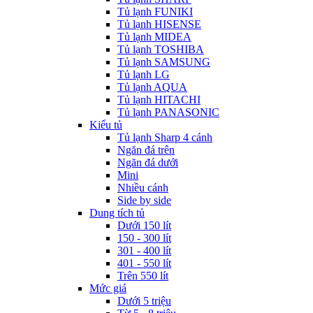
Tủ lạnh FUNIKI
Tủ lạnh HISENSE
Tủ lạnh MIDEA
Tủ lạnh TOSHIBA
Tủ lạnh SAMSUNG
Tủ lạnh LG
Tủ lạnh AQUA
Tủ lạnh HITACHI
Tủ lạnh PANASONIC
Kiểu tủ
Tủ lạnh Sharp 4 cánh
Ngăn đá trên
Ngăn đá dưới
Mini
Nhiều cánh
Side by side
Dung tích tủ
Dưới 150 lít
150 - 300 lít
301 - 400 lít
401 - 550 lít
Trên 550 lít
Mức giá
Dưới 5 triệu