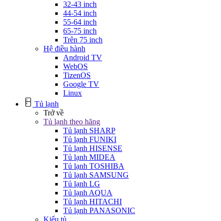
32-43 inch
44-54 inch
55-64 inch
65-75 inch
Trên 75 inch
Hệ điều hành
Android TV
WebOS
TizenOS
Google TV
Linux
Tủ lạnh
Trở về
Tủ lạnh theo hãng
Tủ lạnh SHARP
Tủ lạnh FUNIKI
Tủ lạnh HISENSE
Tủ lạnh MIDEA
Tủ lạnh TOSHIBA
Tủ lạnh SAMSUNG
Tủ lạnh LG
Tủ lạnh AQUA
Tủ lạnh HITACHI
Tủ lạnh PANASONIC
Kiểu tủ