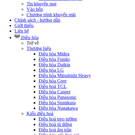
Tin khuyến mại
Vào bếp
Chương trình khuyến mãi
Chính sách - hướng dẫn
Giới thiệu
Liên hệ
Điều hòa
Trở về
Thương hiệu
Điều hòa Midea
Điều hòa Funiki
Điều hòa Daikin
Điều hòa LG
Điều hòa Mitsubishi Heavy
Điều hòa Gree
Điều hoà TCL
Điều hòa Casper
Điều hòa Panasonic
Điều hòa Sumikura
Điều hòa Nagakawa
Kiểu điều hoà
Điều hoà treo tường
Điều hoà tủ đứng
Điều hoà âm trần