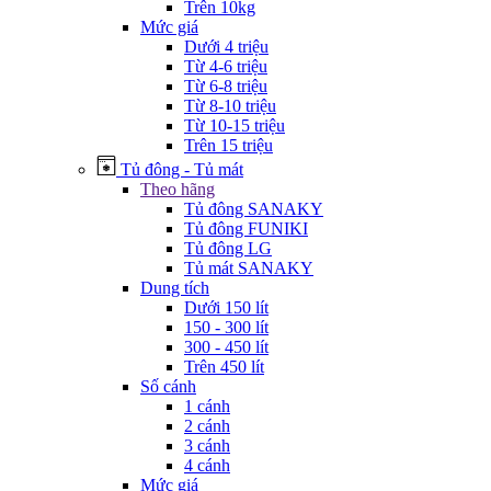
Trên 10kg
Mức giá
Dưới 4 triệu
Từ 4-6 triệu
Từ 6-8 triệu
Từ 8-10 triệu
Từ 10-15 triệu
Trên 15 triệu
Tủ đông - Tủ mát
Theo hãng
Tủ đông SANAKY
Tủ đông FUNIKI
Tủ đông LG
Tủ mát SANAKY
Dung tích
Dưới 150 lít
150 - 300 lít
300 - 450 lít
Trên 450 lít
Số cánh
1 cánh
2 cánh
3 cánh
4 cánh
Mức giá