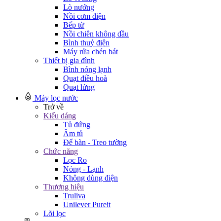
Lò nướng
Nồi cơm điện
Bếp từ
Nồi chiên không dầu
Bình thuỷ điện
Máy rửa chén bát
Thiết bị gia đình
Bình nóng lạnh
Quạt điều hoà
Quạt lửng
Máy lọc nước
Trở về
Kiểu dáng
Tủ đứng
Âm tủ
Để bàn - Treo tường
Chức năng
Lọc Ro
Nóng - Lạnh
Không dùng điện
Thương hiệu
Truliva
Unilever Pureit
Lõi lọc