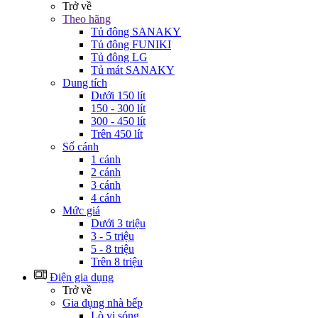
Trở về
Theo hãng
Tủ đông SANAKY
Tủ đông FUNIKI
Tủ đông LG
Tủ mát SANAKY
Dung tích
Dưới 150 lít
150 - 300 lít
300 - 450 lít
Trên 450 lít
Số cánh
1 cánh
2 cánh
3 cánh
4 cánh
Mức giá
Dưới 3 triệu
3 - 5 triệu
5 - 8 triệu
Trên 8 triệu
Điện gia dụng
Trở về
Gia đụng nhà bếp
Lò vi sóng