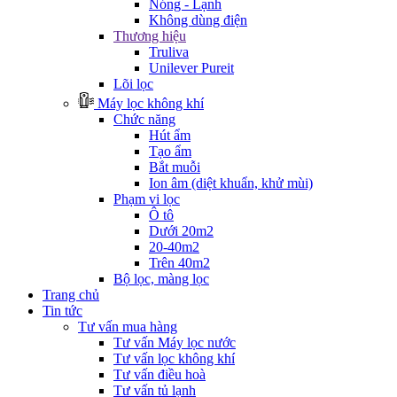
Nóng - Lạnh
Không dùng điện
Thương hiệu
Truliva
Unilever Pureit
Lõi lọc
Máy lọc không khí
Chức năng
Hút ẩm
Tạo ẩm
Bắt muỗi
Ion âm (diệt khuẩn, khử mùi)
Phạm vi lọc
Ô tô
Dưới 20m2
20-40m2
Trên 40m2
Bộ lọc, màng lọc
Trang chủ
Tin tức
Tư vấn mua hàng
Tư vấn Máy lọc nước
Tư vấn lọc không khí
Tư vấn điều hoà
Tư vấn tủ lạnh