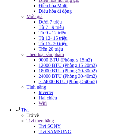
ĐIều hòa nối ống gió
Điều hòa Multi
Điều hòa di động
Mức giá
Dưới 7 triệu
Từ 7 - 9 triệu
Từ 9 - 12 triệu
Từ 12- 15 triệu
Từ 15- 20 triệu
Trên 20 triệu
Theo loại sản phẩm
9000 BTU (Phòng ≤ 15m2)
12000 BTU (Phòng 15-20m2)
18000 BTU (Phòng 20-30m2)
24000 BTU (Phòng 30-40m2)
≥ 24000 BTU (Phòng >40m2)
Tính năng
Inverter
Hai chiều
Wifi
Tivi
Trở về
Tivi theo hãng
Tivi SONY
Tivi SAMSUNG