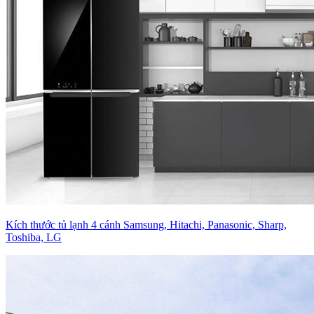
Kích thước tủ lạnh 4 cánh Samsung, Hitachi, Panasonic, Sharp,
Toshiba, LG