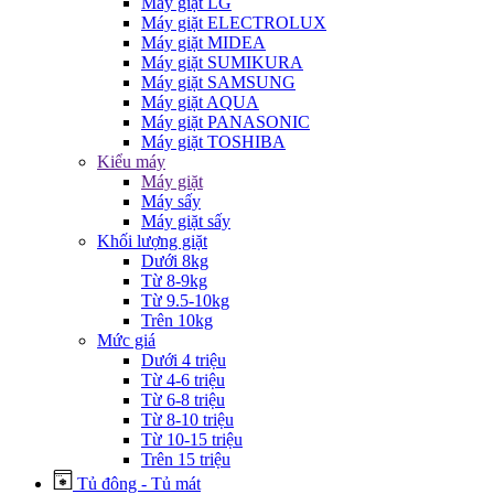
Máy giặt LG
Máy giặt ELECTROLUX
Máy giặt MIDEA
Máy giặt SUMIKURA
Máy giặt SAMSUNG
Máy giặt AQUA
Máy giặt PANASONIC
Máy giặt TOSHIBA
Kiểu máy
Máy giặt
Máy sấy
Máy giặt sấy
Khối lượng giặt
Dưới 8kg
Từ 8-9kg
Từ 9.5-10kg
Trên 10kg
Mức giá
Dưới 4 triệu
Từ 4-6 triệu
Từ 6-8 triệu
Từ 8-10 triệu
Từ 10-15 triệu
Trên 15 triệu
Tủ đông - Tủ mát