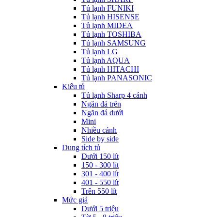
Tủ lạnh FUNIKI
Tủ lạnh HISENSE
Tủ lạnh MIDEA
Tủ lạnh TOSHIBA
Tủ lạnh SAMSUNG
Tủ lạnh LG
Tủ lạnh AQUA
Tủ lạnh HITACHI
Tủ lạnh PANASONIC
Kiểu tủ
Tủ lạnh Sharp 4 cánh
Ngăn đá trên
Ngăn đá dưới
Mini
Nhiều cánh
Side by side
Dung tích tủ
Dưới 150 lít
150 - 300 lít
301 - 400 lít
401 - 550 lít
Trên 550 lít
Mức giá
Dưới 5 triệu