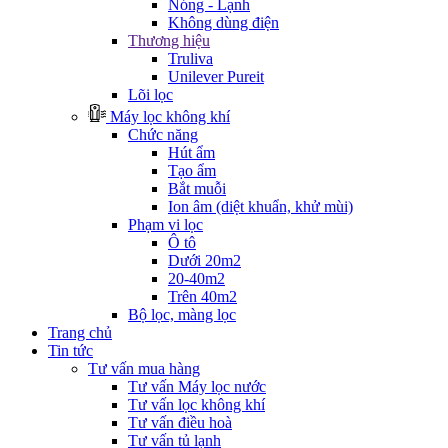
Nóng - Lạnh
Không dùng điện
Thương hiệu
Truliva
Unilever Pureit
Lõi lọc
Máy lọc không khí
Chức năng
Hút ẩm
Tạo ẩm
Bắt muỗi
Ion âm (diệt khuẩn, khử mùi)
Phạm vi lọc
Ô tô
Dưới 20m2
20-40m2
Trên 40m2
Bộ lọc, màng lọc
Trang chủ
Tin tức
Tư vấn mua hàng
Tư vấn Máy lọc nước
Tư vấn lọc không khí
Tư vấn điều hoà
Tư vấn tủ lạnh