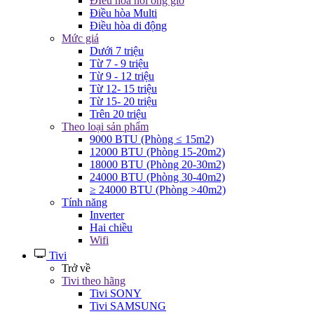
ĐIều hòa nối ống gió
Điều hòa Multi
Điều hòa di động
Mức giá
Dưới 7 triệu
Từ 7 - 9 triệu
Từ 9 - 12 triệu
Từ 12- 15 triệu
Từ 15- 20 triệu
Trên 20 triệu
Theo loại sản phẩm
9000 BTU (Phòng ≤ 15m2)
12000 BTU (Phòng 15-20m2)
18000 BTU (Phòng 20-30m2)
24000 BTU (Phòng 30-40m2)
≥ 24000 BTU (Phòng >40m2)
Tính năng
Inverter
Hai chiều
Wifi
Tivi
Trở về
Tivi theo hãng
Tivi SONY
Tivi SAMSUNG