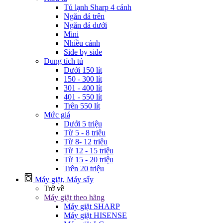
Tủ lạnh Sharp 4 cánh
Ngăn đá trên
Ngăn đá dưới
Mini
Nhiều cánh
Side by side
Dung tích tủ
Dưới 150 lít
150 - 300 lít
301 - 400 lít
401 - 550 lít
Trên 550 lít
Mức giá
Dưới 5 triệu
Từ 5 - 8 triệu
Từ 8- 12 triệu
Từ 12 - 15 triệu
Từ 15 - 20 triệu
Trên 20 triệu
Máy giặt, Máy sấy
Trở về
Máy giặt theo hãng
Máy giặt SHARP
Máy giặt HISENSE