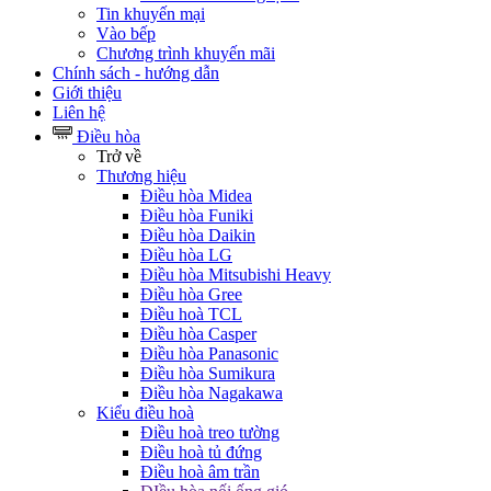
Tin khuyến mại
Vào bếp
Chương trình khuyến mãi
Chính sách - hướng dẫn
Giới thiệu
Liên hệ
Điều hòa
Trở về
Thương hiệu
Điều hòa Midea
Điều hòa Funiki
Điều hòa Daikin
Điều hòa LG
Điều hòa Mitsubishi Heavy
Điều hòa Gree
Điều hoà TCL
Điều hòa Casper
Điều hòa Panasonic
Điều hòa Sumikura
Điều hòa Nagakawa
Kiểu điều hoà
Điều hoà treo tường
Điều hoà tủ đứng
Điều hoà âm trần