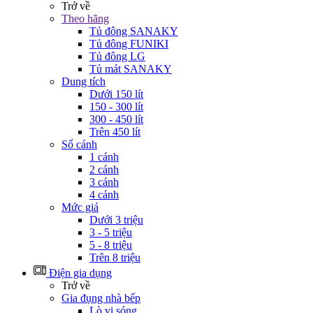
Trở về
Theo hãng
Tủ đông SANAKY
Tủ đông FUNIKI
Tủ đông LG
Tủ mát SANAKY
Dung tích
Dưới 150 lít
150 - 300 lít
300 - 450 lít
Trên 450 lít
Số cánh
1 cánh
2 cánh
3 cánh
4 cánh
Mức giá
Dưới 3 triệu
3 - 5 triệu
5 - 8 triệu
Trên 8 triệu
Điện gia dụng
Trở về
Gia đụng nhà bếp
Lò vi sóng