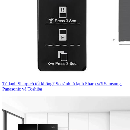
Tủ lạnh Sharp có tốt không? So sánh tủ lạnh Sharp với Samsung,
Panasonic và Toshiba