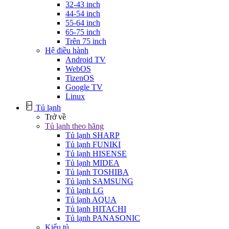
32-43 inch
44-54 inch
55-64 inch
65-75 inch
Trên 75 inch
Hệ điều hành
Android TV
WebOS
TizenOS
Google TV
Linux
Tủ lạnh
Trở về
Tủ lạnh theo hãng
Tủ lạnh SHARP
Tủ lạnh FUNIKI
Tủ lạnh HISENSE
Tủ lạnh MIDEA
Tủ lạnh TOSHIBA
Tủ lạnh SAMSUNG
Tủ lạnh LG
Tủ lạnh AQUA
Tủ lạnh HITACHI
Tủ lạnh PANASONIC
Kiểu tủ