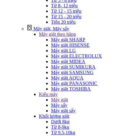
Từ 5 - 8 triệu
Từ 8- 12 triệu
Từ 12 - 15 triệu
Từ 15 - 20 triệu
Trên 20 triệu
Máy giặt, Máy sấy
Máy giặt theo hãng
Máy giặt SHARP
Máy giặt HISENSE
Máy giặt LG
Máy giặt ELECTROLUX
Máy giặt MIDEA
Máy giặt SUMIKURA
Máy giặt SAMSUNG
Máy giặt AQUA
Máy giặt PANASONIC
Máy giặt TOSHIBA
Kiểu máy
Máy giặt
Máy sấy
Máy giặt sấy
Khối lượng giặt
Dưới 8kg
Từ 8-9kg
Từ 9.5-10kg