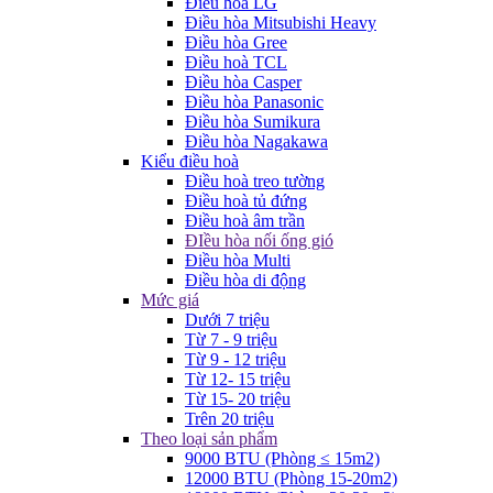
Điều hòa LG
Điều hòa Mitsubishi Heavy
Điều hòa Gree
Điều hoà TCL
Điều hòa Casper
Điều hòa Panasonic
Điều hòa Sumikura
Điều hòa Nagakawa
Kiểu điều hoà
Điều hoà treo tường
Điều hoà tủ đứng
Điều hoà âm trần
ĐIều hòa nối ống gió
Điều hòa Multi
Điều hòa di động
Mức giá
Dưới 7 triệu
Từ 7 - 9 triệu
Từ 9 - 12 triệu
Từ 12- 15 triệu
Từ 15- 20 triệu
Trên 20 triệu
Theo loại sản phẩm
9000 BTU (Phòng ≤ 15m2)
12000 BTU (Phòng 15-20m2)