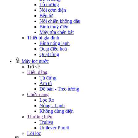
Lò nướng
Nồi cơm điện
Bếp từ
Nồi chiên không dầu
Bình thuỷ điện
Máy rửa chén bát
Thiết bị gia đình
Bình nóng lạnh
Quạt điều hoà
Quạt lửng
Máy lọc nước
Trở về
Kiểu dáng
Tủ đứng
Âm tủ
Để bàn - Treo tường
Chức năng
Lọc Ro
Nóng - Lạnh
Không dùng điện
Thương hiệu
Truliva
Unilever Pureit
Lõi lọc