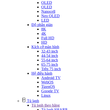
OLED
QLED
Nanocell
Neo QLED
LED
Độ phân giản
8K
4K
Full HD
HD
Kích cỡ màn hình
32-43 inch
44-54 inch
55-64 inch
65-75 inch
Trên 75 inch
Hệ điều hành
Android TV
WebOS
TizenOS
Google TV
Linux
Tủ lạnh
Tủ lạnh theo hãng
Tủ lạnh SHARP