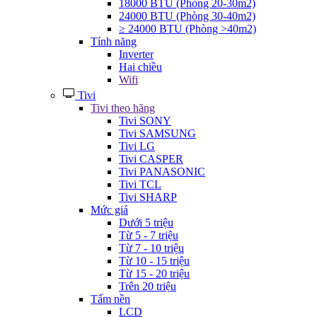
18000 BTU (Phòng 20-30m2)
24000 BTU (Phòng 30-40m2)
≥ 24000 BTU (Phòng >40m2)
Tính năng
Inverter
Hai chiều
Wifi
Tivi
Tivi theo hãng
Tivi SONY
Tivi SAMSUNG
Tivi LG
Tivi CASPER
Tivi PANASONIC
Tivi TCL
Tivi SHARP
Mức giá
Dưới 5 triệu
Từ 5 - 7 triệu
Từ 7 - 10 triệu
Từ 10 - 15 triệu
Từ 15 - 20 triệu
Trên 20 triệu
Tấm nền
LCD