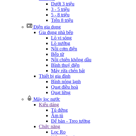
Dưới 3 triệu
3 - 5 triệu
5 - 8 triệu
Trên 8 triệu
Điện gia dụng
Gia đụng nhà bếp
Lò vi sóng
Lò nướng
Nồi cơm điện
Bếp từ
Nồi chiên không dầu
Bình thuỷ điện
Máy rửa chén bát
Thiết bị gia đình
Bình nóng lạnh
Quạt điều hoà
Quạt lửng
Máy lọc nước
Kiểu dáng
Tủ đứng
Âm tủ
Để bàn - Treo tường
Chức năng
Lọc Ro