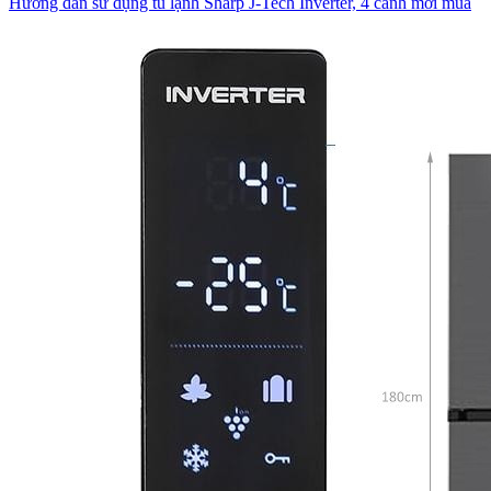
Hướng dẫn sử dụng tủ lạnh Sharp J-Tech Inverter, 4 cánh mới mua