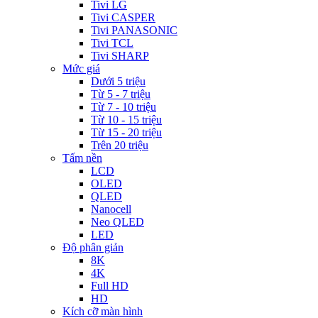
Tivi LG
Tivi CASPER
Tivi PANASONIC
Tivi TCL
Tivi SHARP
Mức giá
Dưới 5 triệu
Từ 5 - 7 triệu
Từ 7 - 10 triệu
Từ 10 - 15 triệu
Từ 15 - 20 triệu
Trên 20 triệu
Tấm nền
LCD
OLED
QLED
Nanocell
Neo QLED
LED
Độ phân giản
8K
4K
Full HD
HD
Kích cỡ màn hình