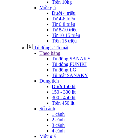
Trên 10kg
Mức giá
Dưới 4 triệu
Từ 4-6 triệu
Từ 6-8 triệu
Từ 8-10 triệu
Từ 10-15 triệu
Trên 15 triệu
Tủ đông - Tủ mát
Theo hãng
Tủ đông SANAKY
Tủ đông FUNIKI
Tủ đông LG
Tủ mát SANAKY
Dung tích
Dưới 150 lít
150 - 300 lít
300 - 450 lít
Trên 450 lít
Số cánh
1 cánh
2 cánh
3 cánh
4 cánh
Mức giá