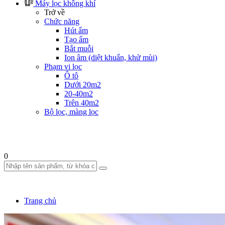
Máy lọc không khí
Trở về
Chức năng
Hút ẩm
Tạo ẩm
Bắt muỗi
Ion âm (diệt khuẩn, khử mùi)
Phạm vi lọc
Ô tô
Dưới 20m2
20-40m2
Trên 40m2
Bộ lọc, màng lọc
0
Trang chủ