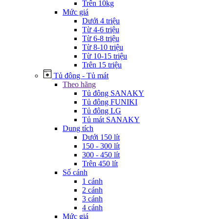
Trên 10kg
Mức giá
Dưới 4 triệu
Từ 4-6 triệu
Từ 6-8 triệu
Từ 8-10 triệu
Từ 10-15 triệu
Trên 15 triệu
Tủ đông - Tủ mát
Theo hãng
Tủ đông SANAKY
Tủ đông FUNIKI
Tủ đông LG
Tủ mát SANAKY
Dung tích
Dưới 150 lít
150 - 300 lít
300 - 450 lít
Trên 450 lít
Số cánh
1 cánh
2 cánh
3 cánh
4 cánh
Mức giá