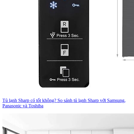
Tủ lạnh Sharp có tốt không? So sánh tủ lạnh Sharp với Samsung,
Panasonic và Toshiba