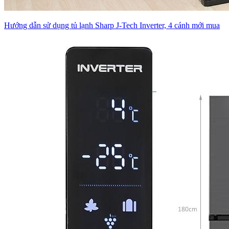
Hướng dẫn sử dụng tủ lạnh Sharp J-Tech Inverter, 4 cánh mới mua