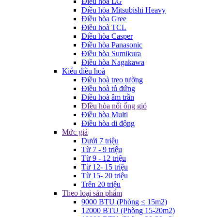
Điều hòa LG
Điều hòa Mitsubishi Heavy
Điều hòa Gree
Điều hoà TCL
Điều hòa Casper
Điều hòa Panasonic
Điều hòa Sumikura
Điều hòa Nagakawa
Kiểu điều hoà
Điều hoà treo tường
Điều hoà tủ đứng
Điều hoà âm trần
ĐIều hòa nối ống gió
Điều hòa Multi
Điều hòa di động
Mức giá
Dưới 7 triệu
Từ 7 - 9 triệu
Từ 9 - 12 triệu
Từ 12- 15 triệu
Từ 15- 20 triệu
Trên 20 triệu
Theo loại sản phẩm
9000 BTU (Phòng ≤ 15m2)
12000 BTU (Phòng 15-20m2)