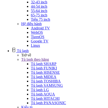
32-43 inch
44-54 inch
55-64 inch
65-75 inch
Trên 75 inch
Hệ điều hành
Android TV
WebOS
TizenOS
Google TV
Linux
Tủ lạnh
Trở về
Tủ lạnh theo hãng
Tủ lạnh SHARP
Tủ lạnh FUNIKI
Tủ lạnh HISENSE
Tủ lạnh MIDEA
Tủ lạnh TOSHIBA
Tủ lạnh SAMSUNG
Tủ lạnh LG
Tủ lạnh AQUA
Tủ lạnh HITACHI
Tủ lạnh PANASONIC
Kiểu tủ