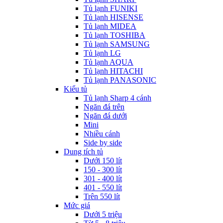
Tủ lạnh FUNIKI
Tủ lạnh HISENSE
Tủ lạnh MIDEA
Tủ lạnh TOSHIBA
Tủ lạnh SAMSUNG
Tủ lạnh LG
Tủ lạnh AQUA
Tủ lạnh HITACHI
Tủ lạnh PANASONIC
Kiểu tủ
Tủ lạnh Sharp 4 cánh
Ngăn đá trên
Ngăn đá dưới
Mini
Nhiều cánh
Side by side
Dung tích tủ
Dưới 150 lít
150 - 300 lít
301 - 400 lít
401 - 550 lít
Trên 550 lít
Mức giá
Dưới 5 triệu