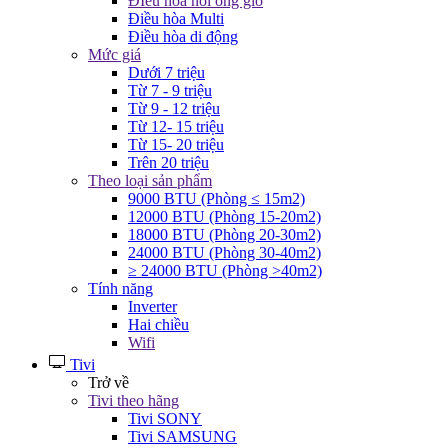
ĐIều hòa nối ống gió
Điều hòa Multi
Điều hòa di động
Mức giá
Dưới 7 triệu
Từ 7 - 9 triệu
Từ 9 - 12 triệu
Từ 12- 15 triệu
Từ 15- 20 triệu
Trên 20 triệu
Theo loại sản phẩm
9000 BTU (Phòng ≤ 15m2)
12000 BTU (Phòng 15-20m2)
18000 BTU (Phòng 20-30m2)
24000 BTU (Phòng 30-40m2)
≥ 24000 BTU (Phòng >40m2)
Tính năng
Inverter
Hai chiều
Wifi
Tivi
Trở về
Tivi theo hãng
Tivi SONY
Tivi SAMSUNG