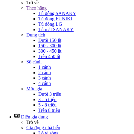
Trở về
Theo hãng
Tủ đông SANAKY
Tủ đông FUNIKI
Tủ đông LG
Tủ mát SANAKY
Dung tích
Dưới 150 lít
150 - 300 lít
300 - 450 lít
Trên 450 lít
Số cánh
1 cánh
2 cánh
3 cánh
4 cánh
Mức giá
Dưới 3 triệu
3 - 5 triệu
5 - 8 triệu
Trên 8 triệu
Điện gia dụng
Trở về
Gia đụng nhà bếp
Lò vi sóng