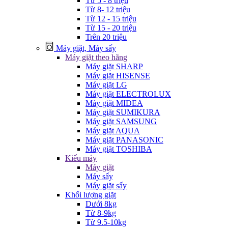
Từ 5 - 8 triệu
Từ 8- 12 triệu
Từ 12 - 15 triệu
Từ 15 - 20 triệu
Trên 20 triệu
Máy giặt, Máy sấy
Máy giặt theo hãng
Máy giặt SHARP
Máy giặt HISENSE
Máy giặt LG
Máy giặt ELECTROLUX
Máy giặt MIDEA
Máy giặt SUMIKURA
Máy giặt SAMSUNG
Máy giặt AQUA
Máy giặt PANASONIC
Máy giặt TOSHIBA
Kiểu máy
Máy giặt
Máy sấy
Máy giặt sấy
Khối lượng giặt
Dưới 8kg
Từ 8-9kg
Từ 9.5-10kg