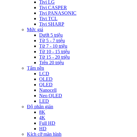
Tivi LG
Tivi CASPER
Tivi PANASONIC
Tivi TCL
Tivi SHARP
Mức giá
Dưới 5 triệu
Từ 5 - 7 triệu
Từ 7 - 10 triệu
Từ 10 - 15 triệu
Từ 15 - 20 triệu
Trên 20 triệu
Tấm nền
LCD
OLED
QLED
Nanocell
Neo QLED
LED
Độ phân giản
8K
4K
Full HD
HD
Kích cỡ màn hình