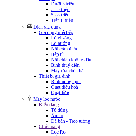
Dưới 3 triệu
3 - 5 triệu
5 - 8 triệu
Trên 8 triệu
Điện gia dụng
Gia đụng nhà bếp
Lò vi sóng
Lò nướng
Nồi cơm điện
Bếp từ
Nồi chiên không dầu
Bình thuỷ điện
Máy rửa chén bát
Thiết bị gia đình
Bình nóng lạnh
Quạt điều hoà
Quạt lửng
Máy lọc nước
Kiểu dáng
Tủ đứng
Âm tủ
Để bàn - Treo tường
Chức năng
Lọc Ro