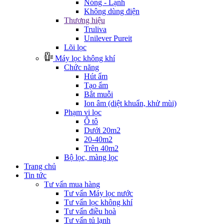
Nóng - Lạnh
Không dùng điện
Thương hiệu
Truliva
Unilever Pureit
Lõi lọc
Máy lọc không khí
Chức năng
Hút ẩm
Tạo ẩm
Bắt muỗi
Ion âm (diệt khuẩn, khử mùi)
Phạm vi lọc
Ô tô
Dưới 20m2
20-40m2
Trên 40m2
Bộ lọc, màng lọc
Trang chủ
Tin tức
Tư vấn mua hàng
Tư vấn Máy lọc nước
Tư vấn lọc không khí
Tư vấn điều hoà
Tư vấn tủ lạnh