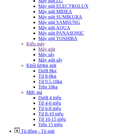
Máy giặt LG
Máy giặt ELECTROLUX
Máy giặt MIDEA
Máy giặt SUMIKURA
Máy giặt SAMSUNG
Máy giặt AQUA
Máy giặt PANASONIC
Máy giặt TOSHIBA
Kiểu máy
Máy giặt
Máy sấy
Máy giặt sấy
Khối lượng giặt
Dưới 8kg
Từ 8-9kg
Từ 9.5-10kg
Trên 10kg
Mức giá
Dưới 4 triệu
Từ 4-6 triệu
Từ 6-8 triệu
Từ 8-10 triệu
Từ 10-15 triệu
Trên 15 triệu
Tủ đông - Tủ mát