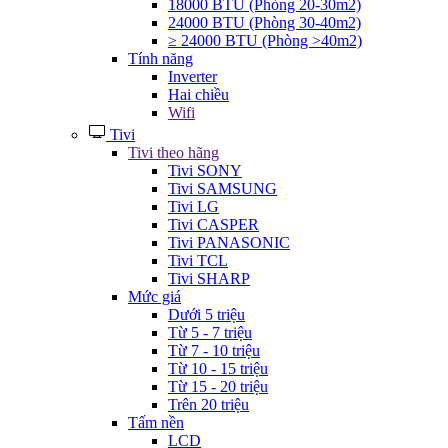
18000 BTU (Phòng 20-30m2)
24000 BTU (Phòng 30-40m2)
≥ 24000 BTU (Phòng >40m2)
Tính năng
Inverter
Hai chiều
Wifi
Tivi
Tivi theo hãng
Tivi SONY
Tivi SAMSUNG
Tivi LG
Tivi CASPER
Tivi PANASONIC
Tivi TCL
Tivi SHARP
Mức giá
Dưới 5 triệu
Từ 5 - 7 triệu
Từ 7 - 10 triệu
Từ 10 - 15 triệu
Từ 15 - 20 triệu
Trên 20 triệu
Tấm nền
LCD