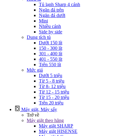
Tủ lạnh Sharp 4 cánh
Ngăn đá trên
Ngăn đá dưới
Mini
Nhiều cánh
Side by side
Dung tích tủ
Dưới 150 lít
150 - 300 lít
301 - 400 lít
401 - 550 lít
Trên 550 lít
Mức giá
Dưới 5 triệu
Từ 5 - 8 triệu
Từ 8- 12 triệu
Từ 12 - 15 triệu
Từ 15 - 20 triệu
Trên 20 triệu
Máy giặt, Máy sấy
Trở về
Máy giặt theo hãng
Máy giặt SHARP
Máy giặt HISENSE