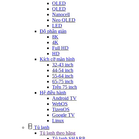
OLED
QLED
Nanocell
Neo QLED
LED
Độ phân giản
8K
4K
Full HD
HD
Kích cỡ màn hình
32-43 inch
44-54 inch
55-64 inch
65-75 inch
Trên 75 inch
Hệ điều hành
Android TV
WebOS
TizenOS
Google TV
Linux
Tủ lạnh
Tủ lạnh theo hãng
Tủ lạnh SHARP