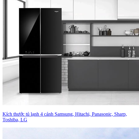
Kích thước tủ lạnh 4 cánh Samsung, Hitachi, Panasonic, Sharp,
Toshiba, LG