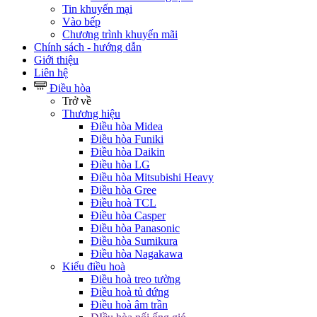
Tin khuyến mại
Vào bếp
Chương trình khuyến mãi
Chính sách - hướng dẫn
Giới thiệu
Liên hệ
Điều hòa
Trở về
Thương hiệu
Điều hòa Midea
Điều hòa Funiki
Điều hòa Daikin
Điều hòa LG
Điều hòa Mitsubishi Heavy
Điều hòa Gree
Điều hoà TCL
Điều hòa Casper
Điều hòa Panasonic
Điều hòa Sumikura
Điều hòa Nagakawa
Kiểu điều hoà
Điều hoà treo tường
Điều hoà tủ đứng
Điều hoà âm trần