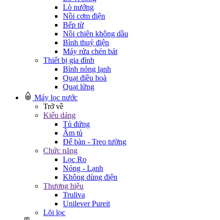
Lò nướng
Nồi cơm điện
Bếp từ
Nồi chiên không dầu
Bình thuỷ điện
Máy rửa chén bát
Thiết bị gia đình
Bình nóng lạnh
Quạt điều hoà
Quạt lửng
Máy lọc nước
Trở về
Kiểu dáng
Tủ đứng
Âm tủ
Để bàn - Treo tường
Chức năng
Lọc Ro
Nóng - Lạnh
Không dùng điện
Thương hiệu
Truliva
Unilever Pureit
Lõi lọc