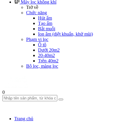
Máy lọc không khí
Trở về
Chức năng
Hút ẩm
Tạo ẩm
Bắt muỗi
Ion âm (diệt khuẩn, khử mùi)
Phạm vi lọc
Ô tô
Dưới 20m2
20-40m2
Trên 40m2
Bộ lọc, màng lọc
0
Trang chủ