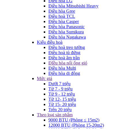
Điều hòa LG
Điều hòa Mitsubishi Heavy
Điều hòa Gree
Điều hoà TCL
Điều hòa Casper
Điều hòa Panasonic
Điều hòa Sumikura
Điều hòa Nagakawa
Kiểu điều hoà
Điều hoà treo tường
Điều hoà tủ đứng
Điều hoà âm trần
ĐIều hòa nối ống gió
Điều hòa Multi
Điều hòa di động
Mức giá
Dưới 7 triệu
Từ 7 - 9 triệu
Từ 9 - 12 triệu
Từ 12- 15 triệu
Từ 15- 20 triệu
Trên 20 triệu
Theo loại sản phẩm
9000 BTU (Phòng ≤ 15m2)
12000 BTU (Phòng 15-20m2)