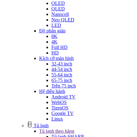
OLED
QLED
Nanocell
Neo QLED
LED
Độ phân giản
8K
4K
Full HD
HD
Kích cỡ màn hình
32-43 inch
44-54 inch
55-64 inch
65-75 inch
Trên 75 inch
Hệ điều hành
Android TV
WebOS
TizenOS
Google TV
Linux
Tủ lạnh
Tủ lạnh theo hãng
Tủ lạnh SHARP