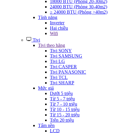
18000 BTU (Phòng 20-30m2)
24000 BTU (Phòng 30-40m2)
≥ 24000 BTU (Phòng >40m2)
Tính năng
Inverter
Hai chiều
Wifi
Tivi
Tivi theo hãng
Tivi SONY
Tivi SAMSUNG
Tivi LG
Tivi CASPER
Tivi PANASONIC
Tivi TCL
Tivi SHARP
Mức giá
Dưới 5 triệu
Từ 5 - 7 triệu
Từ 7 - 10 triệu
Từ 10 - 15 triệu
Từ 15 - 20 triệu
Trên 20 triệu
Tấm nền
LCD