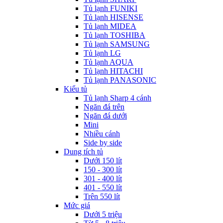
Tủ lạnh FUNIKI
Tủ lạnh HISENSE
Tủ lạnh MIDEA
Tủ lạnh TOSHIBA
Tủ lạnh SAMSUNG
Tủ lạnh LG
Tủ lạnh AQUA
Tủ lạnh HITACHI
Tủ lạnh PANASONIC
Kiểu tủ
Tủ lạnh Sharp 4 cánh
Ngăn đá trên
Ngăn đá dưới
Mini
Nhiều cánh
Side by side
Dung tích tủ
Dưới 150 lít
150 - 300 lít
301 - 400 lít
401 - 550 lít
Trên 550 lít
Mức giá
Dưới 5 triệu