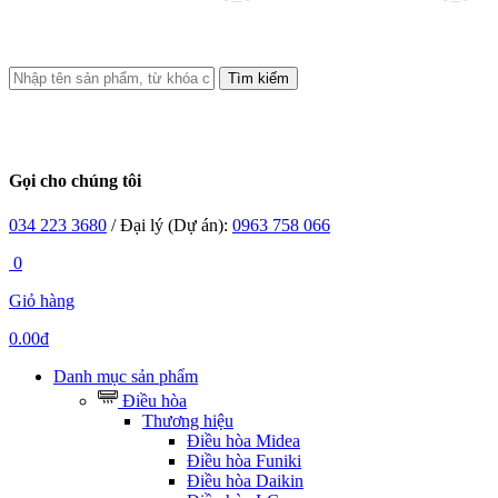
Tìm kiếm
Gọi cho chúng tôi
034 223 3680
/ Đại lý (Dự án):
0963 758 066
0
Giỏ hàng
0.00đ
Danh mục sản phẩm
Điều hòa
Thương hiệu
Điều hòa Midea
Điều hòa Funiki
Điều hòa Daikin