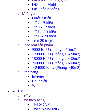
ĐIều hòa nối ống gió
Điều hòa Multi
Điều hòa di động
Mức giá
Dưới 7 triệu
Từ 7 - 9 triệu
Từ 9 - 12 triệu
Từ 12- 15 triệu
Từ 15- 20 triệu
Trên 20 triệu
Theo loại sản phẩm
9000 BTU (Phòng ≤ 15m2)
12000 BTU (Phòng 15-20m2)
18000 BTU (Phòng 20-30m2)
24000 BTU (Phòng 30-40m2)
≥ 24000 BTU (Phòng >40m2)
Tính năng
Inverter
Hai chiều
Wifi
Tivi
Trở về
Tivi theo hãng
Tivi SONY
Tivi SAMSUNG