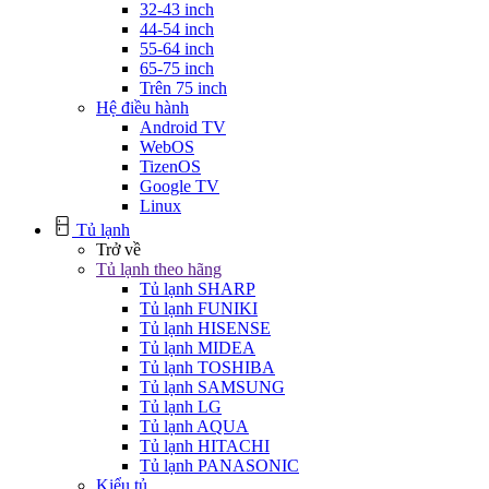
32-43 inch
44-54 inch
55-64 inch
65-75 inch
Trên 75 inch
Hệ điều hành
Android TV
WebOS
TizenOS
Google TV
Linux
Tủ lạnh
Trở về
Tủ lạnh theo hãng
Tủ lạnh SHARP
Tủ lạnh FUNIKI
Tủ lạnh HISENSE
Tủ lạnh MIDEA
Tủ lạnh TOSHIBA
Tủ lạnh SAMSUNG
Tủ lạnh LG
Tủ lạnh AQUA
Tủ lạnh HITACHI
Tủ lạnh PANASONIC
Kiểu tủ