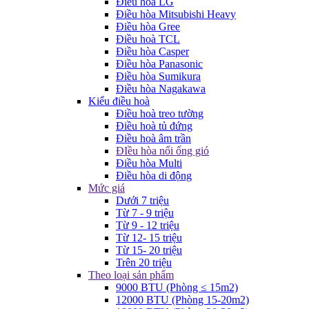
Điều hòa LG
Điều hòa Mitsubishi Heavy
Điều hòa Gree
Điều hoà TCL
Điều hòa Casper
Điều hòa Panasonic
Điều hòa Sumikura
Điều hòa Nagakawa
Kiểu điều hoà
Điều hoà treo tường
Điều hoà tủ đứng
Điều hoà âm trần
ĐIều hòa nối ống gió
Điều hòa Multi
Điều hòa di động
Mức giá
Dưới 7 triệu
Từ 7 - 9 triệu
Từ 9 - 12 triệu
Từ 12- 15 triệu
Từ 15- 20 triệu
Trên 20 triệu
Theo loại sản phẩm
9000 BTU (Phòng ≤ 15m2)
12000 BTU (Phòng 15-20m2)