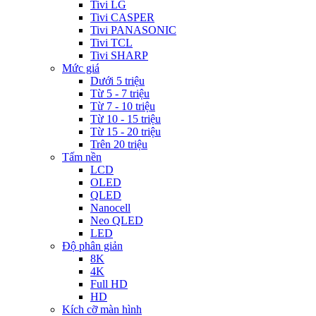
Tivi LG
Tivi CASPER
Tivi PANASONIC
Tivi TCL
Tivi SHARP
Mức giá
Dưới 5 triệu
Từ 5 - 7 triệu
Từ 7 - 10 triệu
Từ 10 - 15 triệu
Từ 15 - 20 triệu
Trên 20 triệu
Tấm nền
LCD
OLED
QLED
Nanocell
Neo QLED
LED
Độ phân giản
8K
4K
Full HD
HD
Kích cỡ màn hình