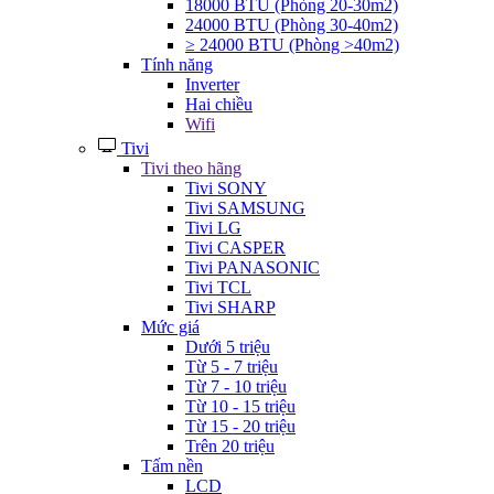
18000 BTU (Phòng 20-30m2)
24000 BTU (Phòng 30-40m2)
≥ 24000 BTU (Phòng >40m2)
Tính năng
Inverter
Hai chiều
Wifi
Tivi
Tivi theo hãng
Tivi SONY
Tivi SAMSUNG
Tivi LG
Tivi CASPER
Tivi PANASONIC
Tivi TCL
Tivi SHARP
Mức giá
Dưới 5 triệu
Từ 5 - 7 triệu
Từ 7 - 10 triệu
Từ 10 - 15 triệu
Từ 15 - 20 triệu
Trên 20 triệu
Tấm nền
LCD