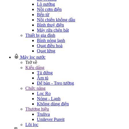
Lò nướng
Nồi cơm điện
Bếp từ
Nồi chiên không dầu
Bình thuỷ điện
Máy rửa chén bát
Thiết bị gia đình
Bình nóng lạnh
Quạt điều hoà
Quạt lửng
Máy lọc nước
Trở về
Kiểu dáng
Tủ đứng
Âm tủ
Để bàn - Treo tường
Chức năng
Lọc Ro
Nóng - Lạnh
Không dùng điện
Thương hiệu
Truliva
Unilever Pureit
Lõi lọc