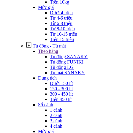
Trên 10kg
Mức giá
Dưới 4 triệu
Từ 4-6 triệu
Từ 6-8 triệu
Từ 8-10 triệu
Từ 10-15 triệu
Trên 15 triệu
Tủ đông - Tủ mát
Theo hãng
Tủ đông SANAKY
Tủ đông FUNIKI
Tủ đông LG
Tủ mát SANAKY
Dung tích
Dưới 150 lít
150 - 300 lít
300 - 450 lít
Trên 450 lít
Số cánh
1 cánh
2 cánh
3 cánh
4 cánh
Mức giá