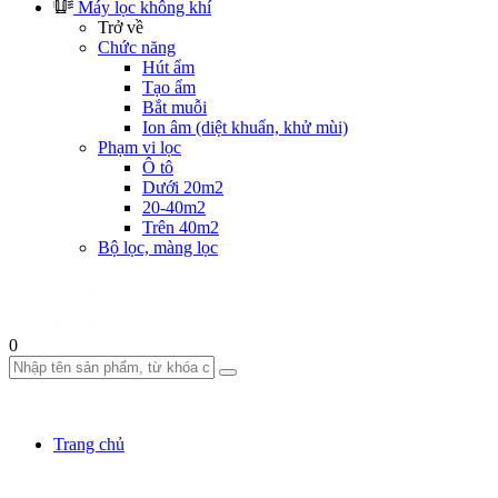
Máy lọc không khí
Trở về
Chức năng
Hút ẩm
Tạo ẩm
Bắt muỗi
Ion âm (diệt khuẩn, khử mùi)
Phạm vi lọc
Ô tô
Dưới 20m2
20-40m2
Trên 40m2
Bộ lọc, màng lọc
0
Trang chủ