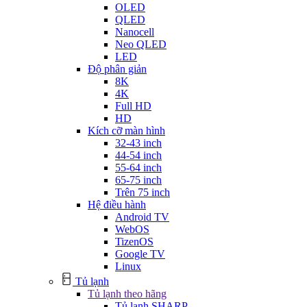
OLED
QLED
Nanocell
Neo QLED
LED
Độ phân giản
8K
4K
Full HD
HD
Kích cỡ màn hình
32-43 inch
44-54 inch
55-64 inch
65-75 inch
Trên 75 inch
Hệ điều hành
Android TV
WebOS
TizenOS
Google TV
Linux
Tủ lạnh
Tủ lạnh theo hãng
Tủ lạnh SHARP