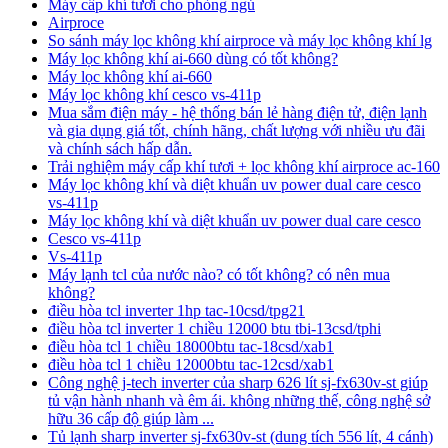
Máy cấp khí tươi cho phòng ngủ
Airproce
So sánh máy lọc không khí airproce và máy lọc không khí lg
Máy lọc không khí ai-660 dùng có tốt không?
Máy lọc không khí ai-660
Máy lọc không khí cesco vs‑411p
Mua sắm điện máy - hệ thống bán lẻ hàng điện tử, điện lạnh
và gia dụng giá tốt, chính hãng, chất lượng với nhiều ưu đãi
và chính sách hấp dẫn.
Trải nghiệm máy cấp khí tươi + lọc không khí airproce ac-160
Máy lọc không khí và diệt khuẩn uv power dual care cesco
vs-411p
Máy lọc không khí và diệt khuẩn uv power dual care cesco
Cesco vs-411p
Vs-411p
Máy lạnh tcl của nước nào? có tốt không? có nên mua
không?
điều hòa tcl inverter 1hp tac-10csd/tpg21
điều hòa tcl inverter 1 chiều 12000 btu tbi-13csd/tphi
điều hòa tcl 1 chiều 18000btu tac-18csd/xab1
điều hòa tcl 1 chiều 12000btu tac-12csd/xab1
Công nghệ j-tech inverter của sharp 626 lít sj-fx630v-st giúp
tủ vận hành nhanh và êm ái. không những thế, công nghệ sở
hữu 36 cấp độ giúp làm ...
Tủ lạnh sharp inverter sj-fx630v-st (dung tích 556 lít, 4 cánh)