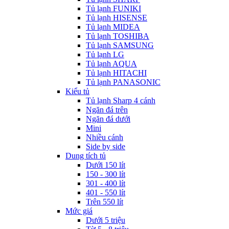
Tủ lạnh FUNIKI
Tủ lạnh HISENSE
Tủ lạnh MIDEA
Tủ lạnh TOSHIBA
Tủ lạnh SAMSUNG
Tủ lạnh LG
Tủ lạnh AQUA
Tủ lạnh HITACHI
Tủ lạnh PANASONIC
Kiểu tủ
Tủ lạnh Sharp 4 cánh
Ngăn đá trên
Ngăn đá dưới
Mini
Nhiều cánh
Side by side
Dung tích tủ
Dưới 150 lít
150 - 300 lít
301 - 400 lít
401 - 550 lít
Trên 550 lít
Mức giá
Dưới 5 triệu