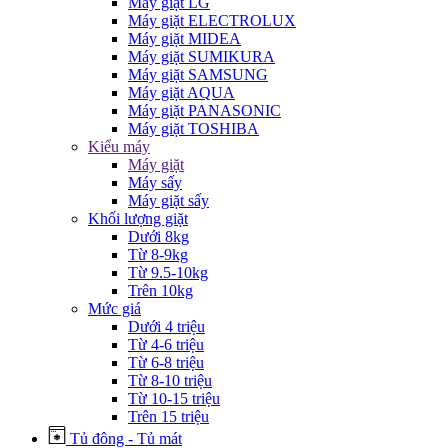
Máy giặt LG
Máy giặt ELECTROLUX
Máy giặt MIDEA
Máy giặt SUMIKURA
Máy giặt SAMSUNG
Máy giặt AQUA
Máy giặt PANASONIC
Máy giặt TOSHIBA
Kiểu máy
Máy giặt
Máy sấy
Máy giặt sấy
Khối lượng giặt
Dưới 8kg
Từ 8-9kg
Từ 9.5-10kg
Trên 10kg
Mức giá
Dưới 4 triệu
Từ 4-6 triệu
Từ 6-8 triệu
Từ 8-10 triệu
Từ 10-15 triệu
Trên 15 triệu
Tủ đông - Tủ mát