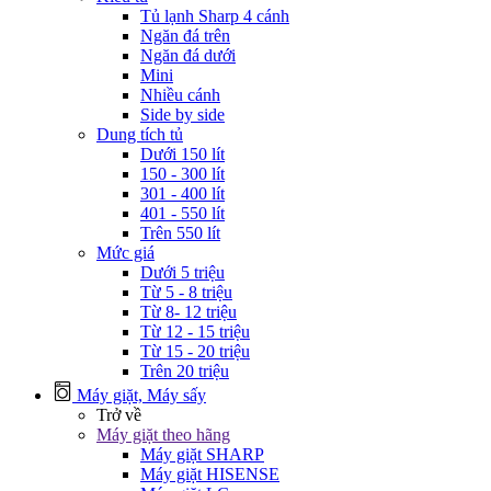
Tủ lạnh Sharp 4 cánh
Ngăn đá trên
Ngăn đá dưới
Mini
Nhiều cánh
Side by side
Dung tích tủ
Dưới 150 lít
150 - 300 lít
301 - 400 lít
401 - 550 lít
Trên 550 lít
Mức giá
Dưới 5 triệu
Từ 5 - 8 triệu
Từ 8- 12 triệu
Từ 12 - 15 triệu
Từ 15 - 20 triệu
Trên 20 triệu
Máy giặt, Máy sấy
Trở về
Máy giặt theo hãng
Máy giặt SHARP
Máy giặt HISENSE