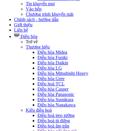
Tin khuyến mại
Vào bếp
Chương trình khuyến mãi
Chính sách - hướng dẫn
Giới thiệu
Liên hệ
Điều hòa
Trở về
Thương hiệu
Điều hòa Midea
Điều hòa Funiki
Điều hòa Daikin
Điều hòa LG
Điều hòa Mitsubishi Heavy
Điều hòa Gree
Điều hoà TCL
Điều hòa Casper
Điều hòa Panasonic
Điều hòa Sumikura
Điều hòa Nagakawa
Kiểu điều hoà
Điều hoà treo tường
Điều hoà tủ đứng
Điều hoà âm trần