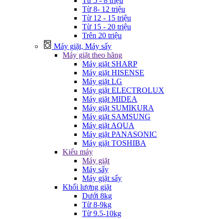
Từ 5 - 8 triệu
Từ 8- 12 triệu
Từ 12 - 15 triệu
Từ 15 - 20 triệu
Trên 20 triệu
Máy giặt, Máy sấy
Máy giặt theo hãng
Máy giặt SHARP
Máy giặt HISENSE
Máy giặt LG
Máy giặt ELECTROLUX
Máy giặt MIDEA
Máy giặt SUMIKURA
Máy giặt SAMSUNG
Máy giặt AQUA
Máy giặt PANASONIC
Máy giặt TOSHIBA
Kiểu máy
Máy giặt
Máy sấy
Máy giặt sấy
Khối lượng giặt
Dưới 8kg
Từ 8-9kg
Từ 9.5-10kg