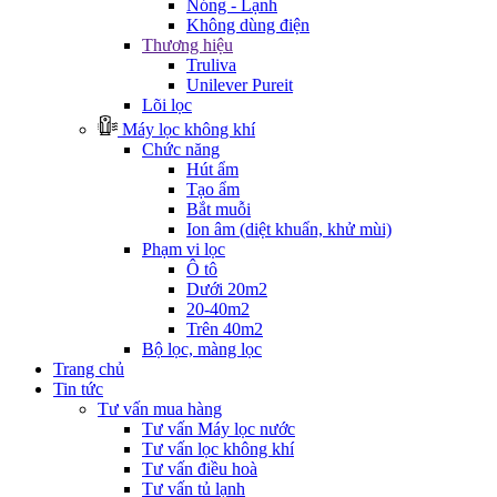
Nóng - Lạnh
Không dùng điện
Thương hiệu
Truliva
Unilever Pureit
Lõi lọc
Máy lọc không khí
Chức năng
Hút ẩm
Tạo ẩm
Bắt muỗi
Ion âm (diệt khuẩn, khử mùi)
Phạm vi lọc
Ô tô
Dưới 20m2
20-40m2
Trên 40m2
Bộ lọc, màng lọc
Trang chủ
Tin tức
Tư vấn mua hàng
Tư vấn Máy lọc nước
Tư vấn lọc không khí
Tư vấn điều hoà
Tư vấn tủ lạnh