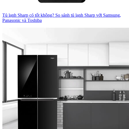
Tủ lạnh Sharp có tốt không? So sánh tủ lạnh Sharp với Samsung,
Panasonic và Toshiba