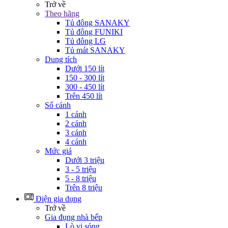
Trở về
Theo hãng
Tủ đông SANAKY
Tủ đông FUNIKI
Tủ đông LG
Tủ mát SANAKY
Dung tích
Dưới 150 lít
150 - 300 lít
300 - 450 lít
Trên 450 lít
Số cánh
1 cánh
2 cánh
3 cánh
4 cánh
Mức giá
Dưới 3 triệu
3 - 5 triệu
5 - 8 triệu
Trên 8 triệu
Điện gia dụng
Trở về
Gia đụng nhà bếp
Lò vi sóng