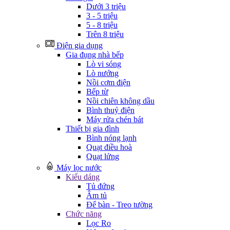
Dưới 3 triệu
3 - 5 triệu
5 - 8 triệu
Trên 8 triệu
Điện gia dụng
Gia đụng nhà bếp
Lò vi sóng
Lò nướng
Nồi cơm điện
Bếp từ
Nồi chiên không dầu
Bình thuỷ điện
Máy rửa chén bát
Thiết bị gia đình
Bình nóng lạnh
Quạt điều hoà
Quạt lửng
Máy lọc nước
Kiểu dáng
Tủ đứng
Âm tủ
Để bàn - Treo tường
Chức năng
Lọc Ro