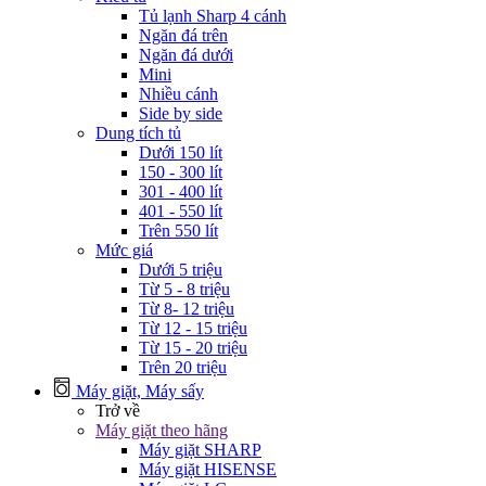
Tủ lạnh Sharp 4 cánh
Ngăn đá trên
Ngăn đá dưới
Mini
Nhiều cánh
Side by side
Dung tích tủ
Dưới 150 lít
150 - 300 lít
301 - 400 lít
401 - 550 lít
Trên 550 lít
Mức giá
Dưới 5 triệu
Từ 5 - 8 triệu
Từ 8- 12 triệu
Từ 12 - 15 triệu
Từ 15 - 20 triệu
Trên 20 triệu
Máy giặt, Máy sấy
Trở về
Máy giặt theo hãng
Máy giặt SHARP
Máy giặt HISENSE