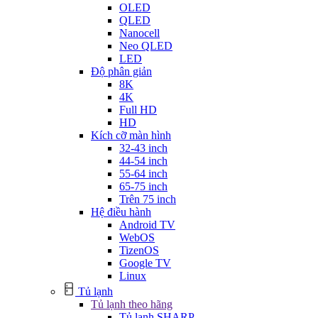
OLED
QLED
Nanocell
Neo QLED
LED
Độ phân giản
8K
4K
Full HD
HD
Kích cỡ màn hình
32-43 inch
44-54 inch
55-64 inch
65-75 inch
Trên 75 inch
Hệ điều hành
Android TV
WebOS
TizenOS
Google TV
Linux
Tủ lạnh
Tủ lạnh theo hãng
Tủ lạnh SHARP