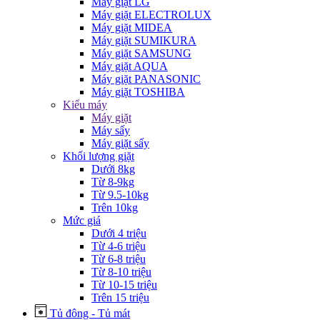
Máy giặt LG
Máy giặt ELECTROLUX
Máy giặt MIDEA
Máy giặt SUMIKURA
Máy giặt SAMSUNG
Máy giặt AQUA
Máy giặt PANASONIC
Máy giặt TOSHIBA
Kiểu máy
Máy giặt
Máy sấy
Máy giặt sấy
Khối lượng giặt
Dưới 8kg
Từ 8-9kg
Từ 9.5-10kg
Trên 10kg
Mức giá
Dưới 4 triệu
Từ 4-6 triệu
Từ 6-8 triệu
Từ 8-10 triệu
Từ 10-15 triệu
Trên 15 triệu
Tủ đông - Tủ mát