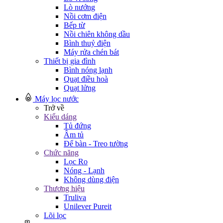
Lò nướng
Nồi cơm điện
Bếp từ
Nồi chiên không dầu
Bình thuỷ điện
Máy rửa chén bát
Thiết bị gia đình
Bình nóng lạnh
Quạt điều hoà
Quạt lửng
Máy lọc nước
Trở về
Kiểu dáng
Tủ đứng
Âm tủ
Để bàn - Treo tường
Chức năng
Lọc Ro
Nóng - Lạnh
Không dùng điện
Thương hiệu
Truliva
Unilever Pureit
Lõi lọc