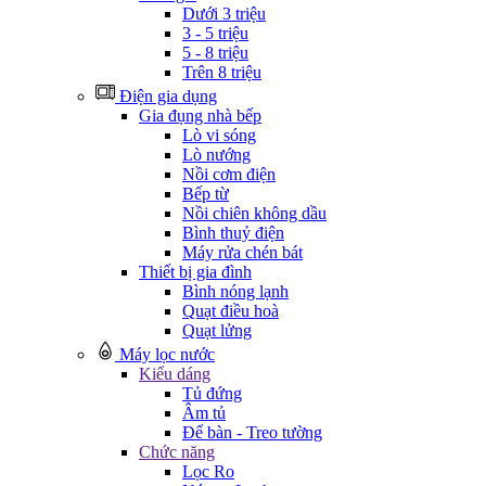
Dưới 3 triệu
3 - 5 triệu
5 - 8 triệu
Trên 8 triệu
Điện gia dụng
Gia đụng nhà bếp
Lò vi sóng
Lò nướng
Nồi cơm điện
Bếp từ
Nồi chiên không dầu
Bình thuỷ điện
Máy rửa chén bát
Thiết bị gia đình
Bình nóng lạnh
Quạt điều hoà
Quạt lửng
Máy lọc nước
Kiểu dáng
Tủ đứng
Âm tủ
Để bàn - Treo tường
Chức năng
Lọc Ro