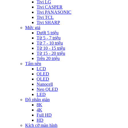
Tivi LG
Tivi CASPER
Tivi PANASONIC
Tivi TCL
Tivi SHARP
Mức giá
Dưới 5 triệu
Từ 5 - 7 triệu
Từ 7 - 10 triệu
Từ 10 - 15 triệu
Từ 15 - 20 triệu
Trên 20 triệu
Tấm nền
LCD
OLED
QLED
Nanocell
Neo QLED
LED
Độ phân giản
8K
4K
Full HD
HD
Kích cỡ màn hình