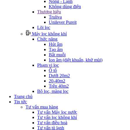
Nóng - Lạnh
Không dùng điện
Thương hiệu
Truliva
Unilever Pureit
Lõi lọc
Máy lọc không khí
Chức năng
Hút ẩm
Tạo ẩm
Bắt muỗi
Ion âm (diệt khuẩn, khử mùi)
Phạm vi lọc
Ô tô
Dưới 20m2
20-40m2
Trên 40m2
Bộ lọc, màng lọc
Trang chủ
Tin tức
Tư vấn mua hàng
Tư vấn Máy lọc nước
Tư vấn lọc không khí
Tư vấn điều hoà
Tư vấn tủ lạnh