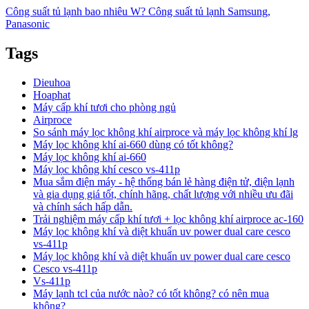
Công suất tủ lạnh bao nhiêu W? Công suất tủ lạnh Samsung,
Panasonic
Tags
Dieuhoa
Hoaphat
Máy cấp khí tươi cho phòng ngủ
Airproce
So sánh máy lọc không khí airproce và máy lọc không khí lg
Máy lọc không khí ai-660 dùng có tốt không?
Máy lọc không khí ai-660
Máy lọc không khí cesco vs‑411p
Mua sắm điện máy - hệ thống bán lẻ hàng điện tử, điện lạnh
và gia dụng giá tốt, chính hãng, chất lượng với nhiều ưu đãi
và chính sách hấp dẫn.
Trải nghiệm máy cấp khí tươi + lọc không khí airproce ac-160
Máy lọc không khí và diệt khuẩn uv power dual care cesco
vs-411p
Máy lọc không khí và diệt khuẩn uv power dual care cesco
Cesco vs-411p
Vs-411p
Máy lạnh tcl của nước nào? có tốt không? có nên mua
không?