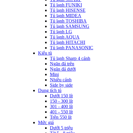
Tủ lạnh FUNIKI
Tủ lạnh HISENSE
Tủ lạnh MIDEA
Tủ lạnh TOSHIBA
Tủ lạnh SAMSUNG
Tủ lạnh LG
Tủ lạnh AQUA
Tủ lạnh HITACHI
Tủ lạnh PANASONIC
Kiểu tủ
Tủ lạnh Sharp 4 cánh
Ngăn đá trên
Ngăn đá dưới
Mini
Nhiều cánh
Side by side
Dung tích tủ
Dưới 150 lít
150 - 300 lít
301 - 400 lít
401 - 550 lít
Trên 550 lít
Mức giá
Dưới 5 triệu