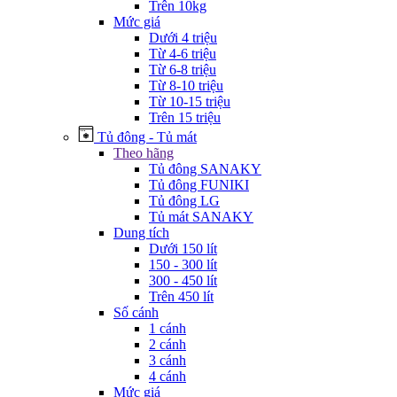
Trên 10kg
Mức giá
Dưới 4 triệu
Từ 4-6 triệu
Từ 6-8 triệu
Từ 8-10 triệu
Từ 10-15 triệu
Trên 15 triệu
Tủ đông - Tủ mát
Theo hãng
Tủ đông SANAKY
Tủ đông FUNIKI
Tủ đông LG
Tủ mát SANAKY
Dung tích
Dưới 150 lít
150 - 300 lít
300 - 450 lít
Trên 450 lít
Số cánh
1 cánh
2 cánh
3 cánh
4 cánh
Mức giá