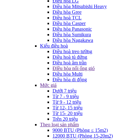
Điều hòa LG
Điều hòa Mitsubishi Heavy
Điều hòa Gree
Điều hoà TCL
Điều hòa Casper
Điều hòa Panasonic
Điều hòa Sumikura
Điều hòa Nagakawa
Kiểu điều hoà
Điều hoà treo tường
Điều hoà tủ đứng
Điều hoà âm trần
ĐIều hòa nối ống gió
Điều hòa Multi
Điều hòa di động
Mức giá
Dưới 7 triệu
Từ 7 - 9 triệu
Từ 9 - 12 triệu
Từ 12- 15 triệu
Từ 15- 20 triệu
Trên 20 triệu
Theo loại sản phẩm
9000 BTU (Phòng ≤ 15m2)
12000 BTU (Phòng 15-20m2)