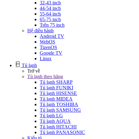
32-43 inch
44-54 inch
55-64 inch
65-75 inch
Trên 75 inch
Hệ điều hành
Android TV
WebOS
TizenOS
Google TV
Linux
Tủ lạnh
Trở về
Tủ lạnh theo hãng
Tủ lạnh SHARP
Tủ lạnh FUNIKI
Tủ lạnh HISENSE
Tủ lạnh MIDEA
Tủ lạnh TOSHIBA
Tủ lạnh SAMSUNG
Tủ lạnh LG
Tủ lạnh AQUA
Tủ lạnh HITACHI
Tủ lạnh PANASONIC
Kiểu tủ