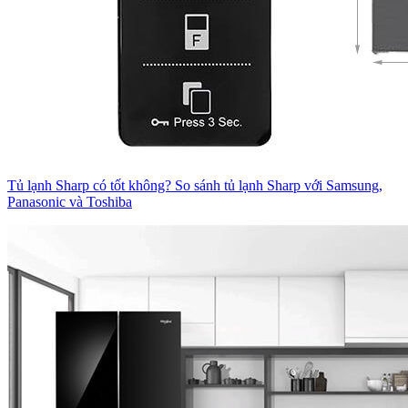
Tủ lạnh Sharp có tốt không? So sánh tủ lạnh Sharp với Samsung,
Panasonic và Toshiba