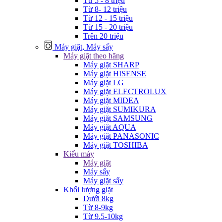
Từ 5 - 8 triệu
Từ 8- 12 triệu
Từ 12 - 15 triệu
Từ 15 - 20 triệu
Trên 20 triệu
Máy giặt, Máy sấy
Máy giặt theo hãng
Máy giặt SHARP
Máy giặt HISENSE
Máy giặt LG
Máy giặt ELECTROLUX
Máy giặt MIDEA
Máy giặt SUMIKURA
Máy giặt SAMSUNG
Máy giặt AQUA
Máy giặt PANASONIC
Máy giặt TOSHIBA
Kiểu máy
Máy giặt
Máy sấy
Máy giặt sấy
Khối lượng giặt
Dưới 8kg
Từ 8-9kg
Từ 9.5-10kg