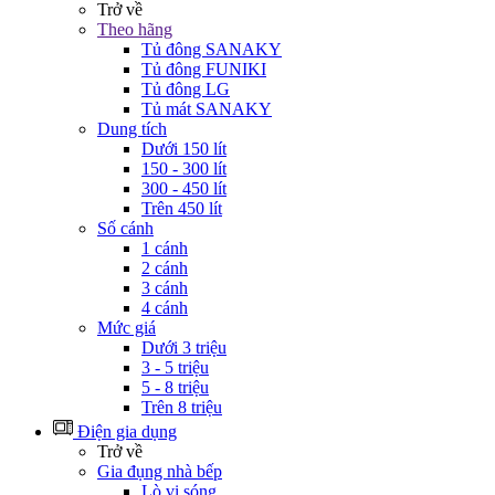
Trở về
Theo hãng
Tủ đông SANAKY
Tủ đông FUNIKI
Tủ đông LG
Tủ mát SANAKY
Dung tích
Dưới 150 lít
150 - 300 lít
300 - 450 lít
Trên 450 lít
Số cánh
1 cánh
2 cánh
3 cánh
4 cánh
Mức giá
Dưới 3 triệu
3 - 5 triệu
5 - 8 triệu
Trên 8 triệu
Điện gia dụng
Trở về
Gia đụng nhà bếp
Lò vi sóng