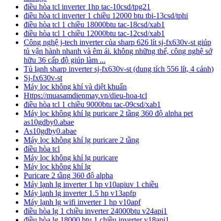
điều hòa tcl inverter 1hp tac-10csd/tpg21
điều hòa tcl inverter 1 chiều 12000 btu tbi-13csd/tphi
điều hòa tcl 1 chiều 18000btu tac-18csd/xab1
điều hòa tcl 1 chiều 12000btu tac-12csd/xab1
Công nghệ j-tech inverter của sharp 626 lít sj-fx630v-st giúp
tủ vận hành nhanh và êm ái. không những thế, công nghệ sở
hữu 36 cấp độ giúp làm ...
Tủ lạnh sharp inverter sj-fx630v-st (dung tích 556 lít, 4 cánh)
Sj-fx630v-st
Máy lọc không khí và diệt khuẩn
Https://muasamdienmay.vn/dieu-hoa-tcl
điều hòa tcl 1 chiều 9000btu tac-09csd/xab1
Máy lọc không khí lg puricare 2 tầng 360 độ alpha pet
as10gdby0.abae
As10gdby0.abae
Máy lọc không khí lg puricare 2 tầng
điều hòa tcl
Máy lọc không khí lg puricare
Máy lọc không khí lg
Puricare 2 tầng 360 độ alpha
Máy lạnh lg inverter 1 hp v10apiuv 1 chiều
Máy lạnh lg inverter 1.5 hp v13apfp
Máy lạnh lg wifi inverter 1 hp v10apf
điều hòa lg 1 chiều inverter 24000btu v24api1
điều hòa lg 18000 btu 1 chiều inverter v18api1