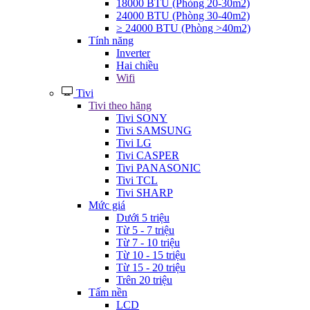
18000 BTU (Phòng 20-30m2)
24000 BTU (Phòng 30-40m2)
≥ 24000 BTU (Phòng >40m2)
Tính năng
Inverter
Hai chiều
Wifi
Tivi
Tivi theo hãng
Tivi SONY
Tivi SAMSUNG
Tivi LG
Tivi CASPER
Tivi PANASONIC
Tivi TCL
Tivi SHARP
Mức giá
Dưới 5 triệu
Từ 5 - 7 triệu
Từ 7 - 10 triệu
Từ 10 - 15 triệu
Từ 15 - 20 triệu
Trên 20 triệu
Tấm nền
LCD