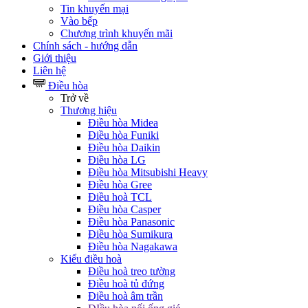
Tin khuyến mại
Vào bếp
Chương trình khuyến mãi
Chính sách - hướng dẫn
Giới thiệu
Liên hệ
Điều hòa
Trở về
Thương hiệu
Điều hòa Midea
Điều hòa Funiki
Điều hòa Daikin
Điều hòa LG
Điều hòa Mitsubishi Heavy
Điều hòa Gree
Điều hoà TCL
Điều hòa Casper
Điều hòa Panasonic
Điều hòa Sumikura
Điều hòa Nagakawa
Kiểu điều hoà
Điều hoà treo tường
Điều hoà tủ đứng
Điều hoà âm trần