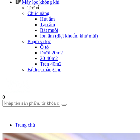
Máy lọc không khí
Trở về
Chức năng
Hút ẩm
Tạo ẩm
Bắt muỗi
Ion âm (diệt khuẩn, khử mùi)
Phạm vi lọc
Ô tô
Dưới 20m2
20-40m2
Trên 40m2
Bộ lọc, màng lọc
0
Trang chủ