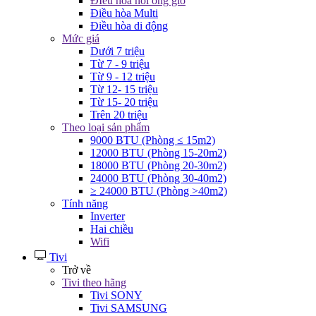
ĐIều hòa nối ống gió
Điều hòa Multi
Điều hòa di động
Mức giá
Dưới 7 triệu
Từ 7 - 9 triệu
Từ 9 - 12 triệu
Từ 12- 15 triệu
Từ 15- 20 triệu
Trên 20 triệu
Theo loại sản phẩm
9000 BTU (Phòng ≤ 15m2)
12000 BTU (Phòng 15-20m2)
18000 BTU (Phòng 20-30m2)
24000 BTU (Phòng 30-40m2)
≥ 24000 BTU (Phòng >40m2)
Tính năng
Inverter
Hai chiều
Wifi
Tivi
Trở về
Tivi theo hãng
Tivi SONY
Tivi SAMSUNG