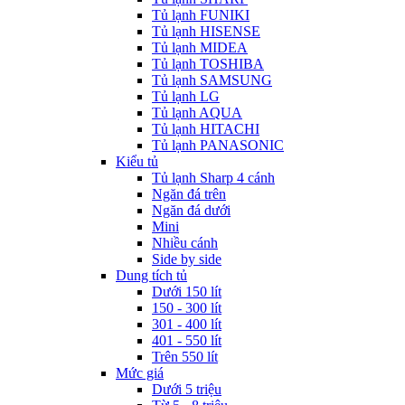
Tủ lạnh FUNIKI
Tủ lạnh HISENSE
Tủ lạnh MIDEA
Tủ lạnh TOSHIBA
Tủ lạnh SAMSUNG
Tủ lạnh LG
Tủ lạnh AQUA
Tủ lạnh HITACHI
Tủ lạnh PANASONIC
Kiểu tủ
Tủ lạnh Sharp 4 cánh
Ngăn đá trên
Ngăn đá dưới
Mini
Nhiều cánh
Side by side
Dung tích tủ
Dưới 150 lít
150 - 300 lít
301 - 400 lít
401 - 550 lít
Trên 550 lít
Mức giá
Dưới 5 triệu