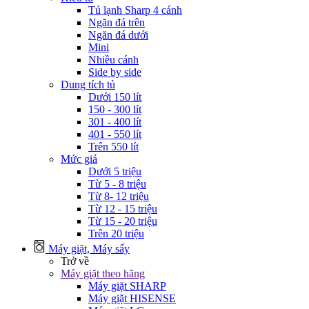
Tủ lạnh Sharp 4 cánh
Ngăn đá trên
Ngăn đá dưới
Mini
Nhiều cánh
Side by side
Dung tích tủ
Dưới 150 lít
150 - 300 lít
301 - 400 lít
401 - 550 lít
Trên 550 lít
Mức giá
Dưới 5 triệu
Từ 5 - 8 triệu
Từ 8- 12 triệu
Từ 12 - 15 triệu
Từ 15 - 20 triệu
Trên 20 triệu
Máy giặt, Máy sấy
Trở về
Máy giặt theo hãng
Máy giặt SHARP
Máy giặt HISENSE