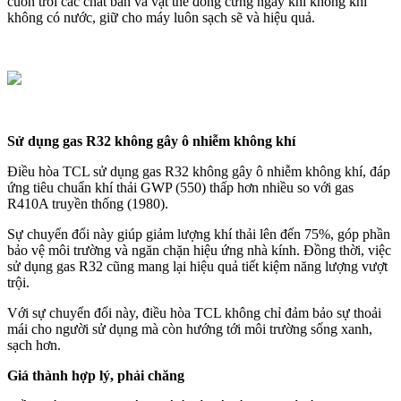
cuốn trôi các chất bẩn và vật thể đông cứng ngay khi không khí
không có nước, giữ cho máy luôn sạch sẽ và hiệu quả.
Sử dụng gas R32 không gây ô nhiễm không khí
Điều hòa TCL sử dụng gas R32 không gây ô nhiễm không khí, đáp
ứng tiêu chuẩn khí thải GWP (550) thấp hơn nhiều so với gas
R410A truyền thống (1980).
Sự chuyển đổi này giúp giảm lượng khí thải lên đến 75%, góp phần
bảo vệ môi trường và ngăn chặn hiệu ứng nhà kính. Đồng thời, việc
sử dụng gas R32 cũng mang lại hiệu quả tiết kiệm năng lượng vượt
trội.
Với sự chuyển đổi này, điều hòa TCL không chỉ đảm bảo sự thoải
mái cho người sử dụng mà còn hướng tới môi trường sống xanh,
sạch hơn.
Giá thành hợp lý, phải chăng