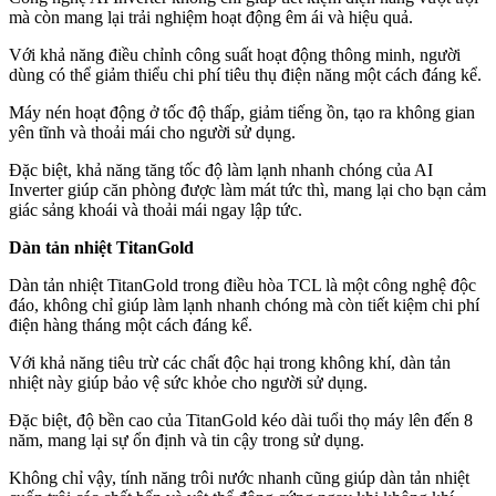
mà còn mang lại trải nghiệm hoạt động êm ái và hiệu quả.
Với khả năng điều chỉnh công suất hoạt động thông minh, người
dùng có thể giảm thiểu chi phí tiêu thụ điện năng một cách đáng kể.
Máy nén hoạt động ở tốc độ thấp, giảm tiếng ồn, tạo ra không gian
yên tĩnh và thoải mái cho người sử dụng.
Đặc biệt, khả năng tăng tốc độ làm lạnh nhanh chóng của AI
Inverter giúp căn phòng được làm mát tức thì, mang lại cho bạn cảm
giác sảng khoái và thoải mái ngay lập tức.
Dàn tản nhiệt TitanGold
Dàn tản nhiệt TitanGold trong điều hòa TCL là một công nghệ độc
đáo, không chỉ giúp làm lạnh nhanh chóng mà còn tiết kiệm chi phí
điện hàng tháng một cách đáng kể.
Với khả năng tiêu trừ các chất độc hại trong không khí, dàn tản
nhiệt này giúp bảo vệ sức khỏe cho người sử dụng.
Đặc biệt, độ bền cao của TitanGold kéo dài tuổi thọ máy lên đến 8
năm, mang lại sự ổn định và tin cậy trong sử dụng.
Không chỉ vậy, tính năng trôi nước nhanh cũng giúp dàn tản nhiệt