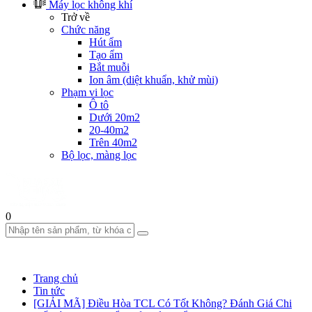
Máy lọc không khí
Trở về
Chức năng
Hút ẩm
Tạo ẩm
Bắt muỗi
Ion âm (diệt khuẩn, khử mùi)
Phạm vi lọc
Ô tô
Dưới 20m2
20-40m2
Trên 40m2
Bộ lọc, màng lọc
0
Trang chủ
Tin tức
[GIẢI MÃ] Điều Hòa TCL Có Tốt Không? Đánh Giá Chi