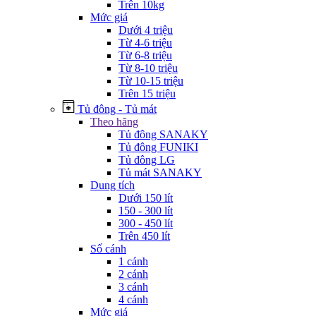
Trên 10kg
Mức giá
Dưới 4 triệu
Từ 4-6 triệu
Từ 6-8 triệu
Từ 8-10 triệu
Từ 10-15 triệu
Trên 15 triệu
Tủ đông - Tủ mát
Theo hãng
Tủ đông SANAKY
Tủ đông FUNIKI
Tủ đông LG
Tủ mát SANAKY
Dung tích
Dưới 150 lít
150 - 300 lít
300 - 450 lít
Trên 450 lít
Số cánh
1 cánh
2 cánh
3 cánh
4 cánh
Mức giá