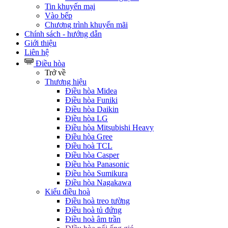
Tin khuyến mại
Vào bếp
Chương trình khuyến mãi
Chính sách - hướng dẫn
Giới thiệu
Liên hệ
Điều hòa
Trở về
Thương hiệu
Điều hòa Midea
Điều hòa Funiki
Điều hòa Daikin
Điều hòa LG
Điều hòa Mitsubishi Heavy
Điều hòa Gree
Điều hoà TCL
Điều hòa Casper
Điều hòa Panasonic
Điều hòa Sumikura
Điều hòa Nagakawa
Kiểu điều hoà
Điều hoà treo tường
Điều hoà tủ đứng
Điều hoà âm trần