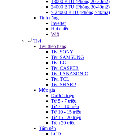
18000 BTU (Phòng 20-30m2)
24000 BTU (Phòng 30-40m2)
≥ 24000 BTU (Phòng >40m2)
Tính năng
Inverter
Hai chiều
Wifi
Tivi
Tivi theo hãng
Tivi SONY
Tivi SAMSUNG
Tivi LG
Tivi CASPER
Tivi PANASONIC
Tivi TCL
Tivi SHARP
Mức giá
Dưới 5 triệu
Từ 5 - 7 triệu
Từ 7 - 10 triệu
Từ 10 - 15 triệu
Từ 15 - 20 triệu
Trên 20 triệu
Tấm nền
LCD