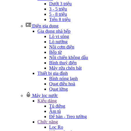
Dưới 3 triệu
3 - 5 triệu
5 - 8 triệu
Trên 8 triệu
Điện gia dụng
Gia đụng nhà bếp
Lò vi sóng
Lò nướng
Nồi cơm điện
Bếp từ
Nồi chiên không dầu
Bình thuỷ điện
Máy rửa chén bát
Thiết bị gia đình
Bình nóng lạnh
Quạt điều hoà
Quạt lửng
Máy lọc nước
Kiểu dáng
Tủ đứng
Âm tủ
Để bàn - Treo tường
Chức năng
Lọc Ro