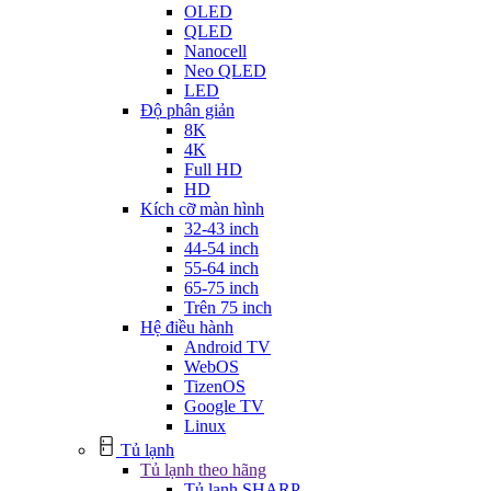
OLED
QLED
Nanocell
Neo QLED
LED
Độ phân giản
8K
4K
Full HD
HD
Kích cỡ màn hình
32-43 inch
44-54 inch
55-64 inch
65-75 inch
Trên 75 inch
Hệ điều hành
Android TV
WebOS
TizenOS
Google TV
Linux
Tủ lạnh
Tủ lạnh theo hãng
Tủ lạnh SHARP