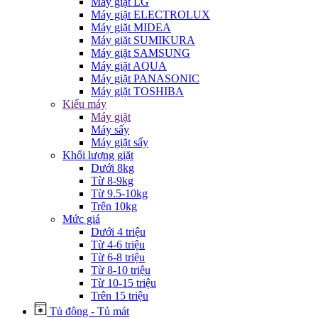
Máy giặt LG
Máy giặt ELECTROLUX
Máy giặt MIDEA
Máy giặt SUMIKURA
Máy giặt SAMSUNG
Máy giặt AQUA
Máy giặt PANASONIC
Máy giặt TOSHIBA
Kiểu máy
Máy giặt
Máy sấy
Máy giặt sấy
Khối lượng giặt
Dưới 8kg
Từ 8-9kg
Từ 9.5-10kg
Trên 10kg
Mức giá
Dưới 4 triệu
Từ 4-6 triệu
Từ 6-8 triệu
Từ 8-10 triệu
Từ 10-15 triệu
Trên 15 triệu
Tủ đông - Tủ mát