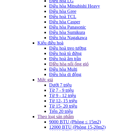
Điều hòa LG
Điều hòa Mitsubishi Heavy
Điều hòa Gree
Điều hoà TCL
Điều hòa Casper
Điều hòa Panasonic
Điều hòa Sumikura
Điều hòa Nagakawa
Kiểu điều hoà
Điều hoà treo tường
Điều hoà tủ đứng
Điều hoà âm trần
ĐIều hòa nối ống gió
Điều hòa Multi
Điều hòa di động
Mức giá
Dưới 7 triệu
Từ 7 - 9 triệu
Từ 9 - 12 triệu
Từ 12- 15 triệu
Từ 15- 20 triệu
Trên 20 triệu
Theo loại sản phẩm
9000 BTU (Phòng ≤ 15m2)
12000 BTU (Phòng 15-20m2)