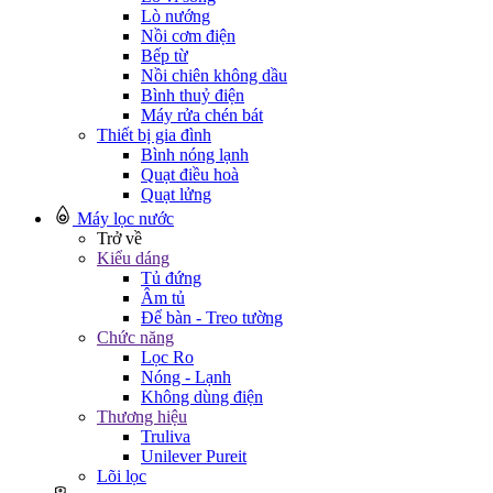
Lò nướng
Nồi cơm điện
Bếp từ
Nồi chiên không dầu
Bình thuỷ điện
Máy rửa chén bát
Thiết bị gia đình
Bình nóng lạnh
Quạt điều hoà
Quạt lửng
Máy lọc nước
Trở về
Kiểu dáng
Tủ đứng
Âm tủ
Để bàn - Treo tường
Chức năng
Lọc Ro
Nóng - Lạnh
Không dùng điện
Thương hiệu
Truliva
Unilever Pureit
Lõi lọc