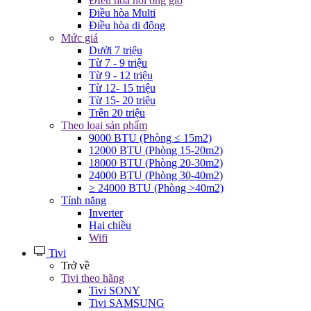
ĐIều hòa nối ống gió
Điều hòa Multi
Điều hòa di động
Mức giá
Dưới 7 triệu
Từ 7 - 9 triệu
Từ 9 - 12 triệu
Từ 12- 15 triệu
Từ 15- 20 triệu
Trên 20 triệu
Theo loại sản phẩm
9000 BTU (Phòng ≤ 15m2)
12000 BTU (Phòng 15-20m2)
18000 BTU (Phòng 20-30m2)
24000 BTU (Phòng 30-40m2)
≥ 24000 BTU (Phòng >40m2)
Tính năng
Inverter
Hai chiều
Wifi
Tivi
Trở về
Tivi theo hãng
Tivi SONY
Tivi SAMSUNG