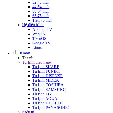
32-43 inch
44-54 inch
55-64 inch
65-75 inch
Trên 75 inch
Hệ điều hành
Android TV
WebOS
TizenOS
Google TV
Linux
Tủ lạnh
Trở về
Tủ lạnh theo hãng
Tủ lạnh SHARP
Tủ lạnh FUNIKI
Tủ lạnh HISENSE
Tủ lạnh MIDEA
Tủ lạnh TOSHIBA
Tủ lạnh SAMSUNG
Tủ lạnh LG
Tủ lạnh AQUA
Tủ lạnh HITACHI
Tủ lạnh PANASONIC
Kiểu tủ