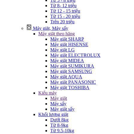
Từ 5 - 8 triệu
Từ 8- 12 triệu
Từ 12 - 15 triệu
Từ 15 - 20 triệu
Trên 20 triệu
Máy giặt, Máy sấy
Máy giặt theo hãng
Máy giặt SHARP
Máy giặt HISENSE
Máy giặt LG
Máy giặt ELECTROLUX
Máy giặt MIDEA
Máy giặt SUMIKURA
Máy giặt SAMSUNG
Máy giặt AQUA
Máy giặt PANASONIC
Máy giặt TOSHIBA
Kiểu máy
Máy giặt
Máy sấy
Máy giặt sấy
Khối lượng giặt
Dưới 8kg
Từ 8-9kg
Từ 9.5-10kg