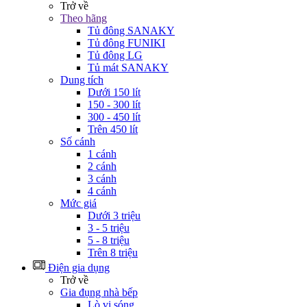
Trở về
Theo hãng
Tủ đông SANAKY
Tủ đông FUNIKI
Tủ đông LG
Tủ mát SANAKY
Dung tích
Dưới 150 lít
150 - 300 lít
300 - 450 lít
Trên 450 lít
Số cánh
1 cánh
2 cánh
3 cánh
4 cánh
Mức giá
Dưới 3 triệu
3 - 5 triệu
5 - 8 triệu
Trên 8 triệu
Điện gia dụng
Trở về
Gia đụng nhà bếp
Lò vi sóng