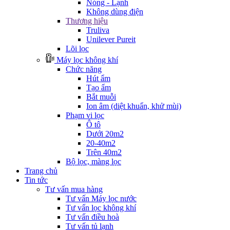
Nóng - Lạnh
Không dùng điện
Thương hiệu
Truliva
Unilever Pureit
Lõi lọc
Máy lọc không khí
Chức năng
Hút ẩm
Tạo ẩm
Bắt muỗi
Ion âm (diệt khuẩn, khử mùi)
Phạm vi lọc
Ô tô
Dưới 20m2
20-40m2
Trên 40m2
Bộ lọc, màng lọc
Trang chủ
Tin tức
Tư vấn mua hàng
Tư vấn Máy lọc nước
Tư vấn lọc không khí
Tư vấn điều hoà
Tư vấn tủ lạnh