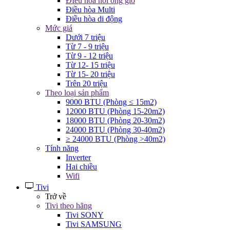
ĐIều hòa nối ống gió
Điều hòa Multi
Điều hòa di động
Mức giá
Dưới 7 triệu
Từ 7 - 9 triệu
Từ 9 - 12 triệu
Từ 12- 15 triệu
Từ 15- 20 triệu
Trên 20 triệu
Theo loại sản phẩm
9000 BTU (Phòng ≤ 15m2)
12000 BTU (Phòng 15-20m2)
18000 BTU (Phòng 20-30m2)
24000 BTU (Phòng 30-40m2)
≥ 24000 BTU (Phòng >40m2)
Tính năng
Inverter
Hai chiều
Wifi
Tivi
Trở về
Tivi theo hãng
Tivi SONY
Tivi SAMSUNG