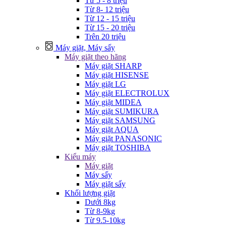
Từ 5 - 8 triệu
Từ 8- 12 triệu
Từ 12 - 15 triệu
Từ 15 - 20 triệu
Trên 20 triệu
Máy giặt, Máy sấy
Máy giặt theo hãng
Máy giặt SHARP
Máy giặt HISENSE
Máy giặt LG
Máy giặt ELECTROLUX
Máy giặt MIDEA
Máy giặt SUMIKURA
Máy giặt SAMSUNG
Máy giặt AQUA
Máy giặt PANASONIC
Máy giặt TOSHIBA
Kiểu máy
Máy giặt
Máy sấy
Máy giặt sấy
Khối lượng giặt
Dưới 8kg
Từ 8-9kg
Từ 9.5-10kg