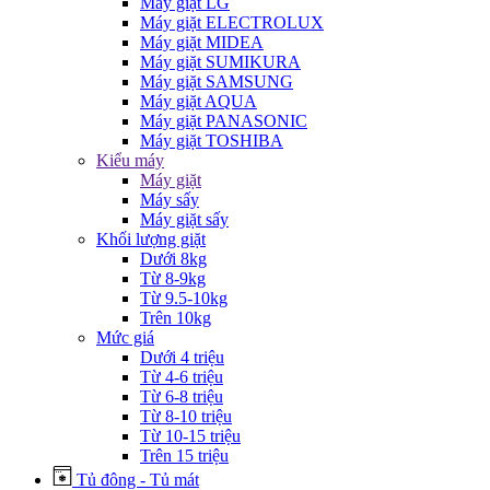
Máy giặt LG
Máy giặt ELECTROLUX
Máy giặt MIDEA
Máy giặt SUMIKURA
Máy giặt SAMSUNG
Máy giặt AQUA
Máy giặt PANASONIC
Máy giặt TOSHIBA
Kiểu máy
Máy giặt
Máy sấy
Máy giặt sấy
Khối lượng giặt
Dưới 8kg
Từ 8-9kg
Từ 9.5-10kg
Trên 10kg
Mức giá
Dưới 4 triệu
Từ 4-6 triệu
Từ 6-8 triệu
Từ 8-10 triệu
Từ 10-15 triệu
Trên 15 triệu
Tủ đông - Tủ mát