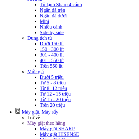
Tủ lạnh Sharp 4 cánh
Ngăn đá trên
Ngăn đá dưới
Mini
Nhiều cánh
Side by side
Dung tích tủ
Dưới 150 lít
150 - 300 lít
301 - 400 lít
401 - 550 lít
Trên 550 lít
Mức giá
Dưới 5 triệu
Từ 5 - 8 triệu
Từ 8- 12 triệu
Từ 12 - 15 triệu
Từ 15 - 20 triệu
Trên 20 triệu
Máy giặt, Máy sấy
Trở về
Máy giặt theo hãng
Máy giặt SHARP
Máy giặt HISENSE