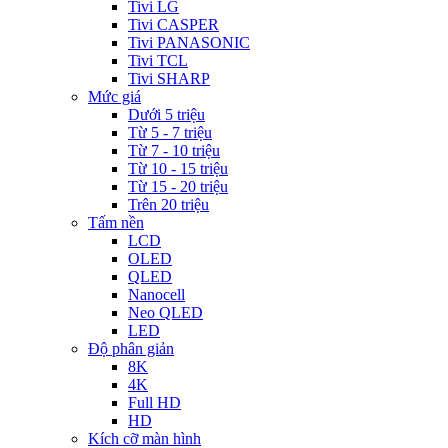
Tivi LG
Tivi CASPER
Tivi PANASONIC
Tivi TCL
Tivi SHARP
Mức giá
Dưới 5 triệu
Từ 5 - 7 triệu
Từ 7 - 10 triệu
Từ 10 - 15 triệu
Từ 15 - 20 triệu
Trên 20 triệu
Tấm nền
LCD
OLED
QLED
Nanocell
Neo QLED
LED
Độ phân giản
8K
4K
Full HD
HD
Kích cỡ màn hình