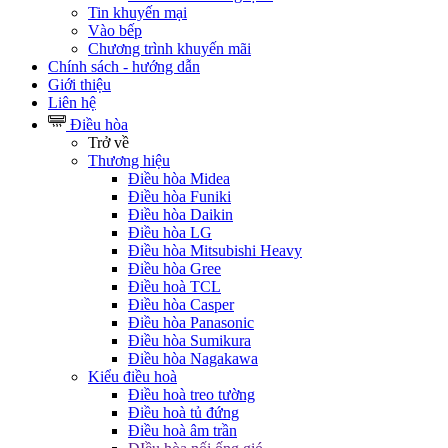
Tin khuyến mại
Vào bếp
Chương trình khuyến mãi
Chính sách - hướng dẫn
Giới thiệu
Liên hệ
Điều hòa
Trở về
Thương hiệu
Điều hòa Midea
Điều hòa Funiki
Điều hòa Daikin
Điều hòa LG
Điều hòa Mitsubishi Heavy
Điều hòa Gree
Điều hoà TCL
Điều hòa Casper
Điều hòa Panasonic
Điều hòa Sumikura
Điều hòa Nagakawa
Kiểu điều hoà
Điều hoà treo tường
Điều hoà tủ đứng
Điều hoà âm trần