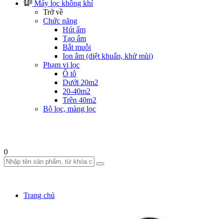
Máy lọc không khí
Trở về
Chức năng
Hút ẩm
Tạo ẩm
Bắt muỗi
Ion âm (diệt khuẩn, khử mùi)
Phạm vi lọc
Ô tô
Dưới 20m2
20-40m2
Trên 40m2
Bộ lọc, màng lọc
0
Trang chủ