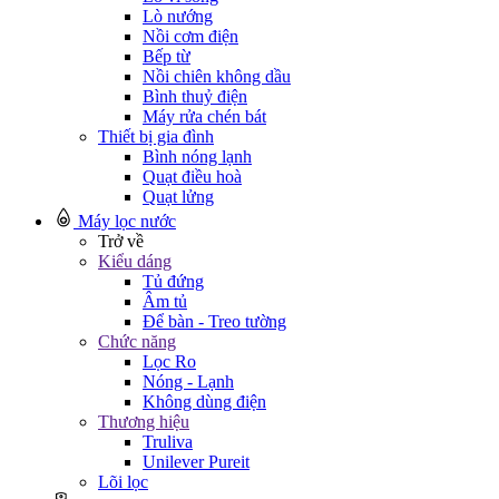
Lò nướng
Nồi cơm điện
Bếp từ
Nồi chiên không dầu
Bình thuỷ điện
Máy rửa chén bát
Thiết bị gia đình
Bình nóng lạnh
Quạt điều hoà
Quạt lửng
Máy lọc nước
Trở về
Kiểu dáng
Tủ đứng
Âm tủ
Để bàn - Treo tường
Chức năng
Lọc Ro
Nóng - Lạnh
Không dùng điện
Thương hiệu
Truliva
Unilever Pureit
Lõi lọc