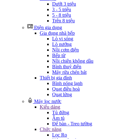
Dưới 3 triệu
3 - 5 triệu
5 - 8 triệu
Trên 8 triệu
Điện gia dụng
Gia đụng nhà bếp
Lò vi sóng
Lò nướng
Nồi cơm điện
Bếp từ
Nồi chiên không dầu
Bình thuỷ điện
Máy rửa chén bát
Thiết bị gia đình
Bình nóng lạnh
Quạt điều hoà
Quạt lửng
Máy lọc nước
Kiểu dáng
Tủ đứng
Âm tủ
Để bàn - Treo tường
Chức năng
Lọc Ro