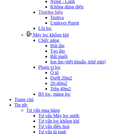
Nóng - Lạnh
Không dùng điện
Thương hiệu
Truliva
Unilever Pureit
Lõi lọc
Máy lọc không khí
Chức năng
Hút ẩm
Tạo ẩm
Bắt muỗi
Ion âm (diệt khuẩn, khử mùi)
Phạm vi lọc
Ô tô
Dưới 20m2
20-40m2
Trên 40m2
Bộ lọc, màng lọc
Trang chủ
Tin tức
Tư vấn mua hàng
Tư vấn Máy lọc nước
Tư vấn lọc không khí
Tư vấn điều hoà
Tư vấn tủ lạnh