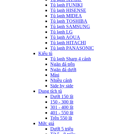
Tủ lạnh FUNIKI
Tủ lạnh HISENSE
Tủ lạnh MIDEA
Tủ lạnh TOSHIBA
Tủ lạnh SAMSUNG
Tủ lạnh LG
Tủ lạnh AQUA
Tủ lạnh HITACHI
Tủ lạnh PANASONIC
Kiểu tủ
Tủ lạnh Sharp 4 cánh
Ngăn đá trên
Ngăn đá dưới
Mini
Nhiều cánh
Side by side
Dung tích tủ
Dưới 150 lít
150 - 300 lít
301 - 400 lít
401 - 550 lít
Trên 550 lít
Mức giá
Dưới 5 triệu