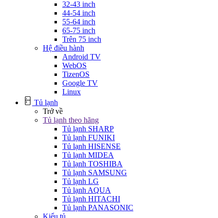
32-43 inch
44-54 inch
55-64 inch
65-75 inch
Trên 75 inch
Hệ điều hành
Android TV
WebOS
TizenOS
Google TV
Linux
Tủ lạnh
Trở về
Tủ lạnh theo hãng
Tủ lạnh SHARP
Tủ lạnh FUNIKI
Tủ lạnh HISENSE
Tủ lạnh MIDEA
Tủ lạnh TOSHIBA
Tủ lạnh SAMSUNG
Tủ lạnh LG
Tủ lạnh AQUA
Tủ lạnh HITACHI
Tủ lạnh PANASONIC
Kiểu tủ