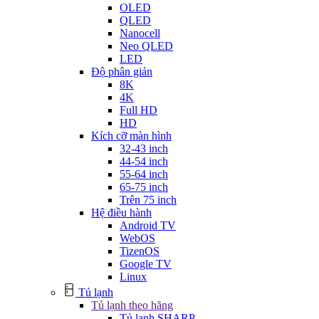
OLED
QLED
Nanocell
Neo QLED
LED
Độ phân giản
8K
4K
Full HD
HD
Kích cỡ màn hình
32-43 inch
44-54 inch
55-64 inch
65-75 inch
Trên 75 inch
Hệ điều hành
Android TV
WebOS
TizenOS
Google TV
Linux
Tủ lạnh
Tủ lạnh theo hãng
Tủ lạnh SHARP