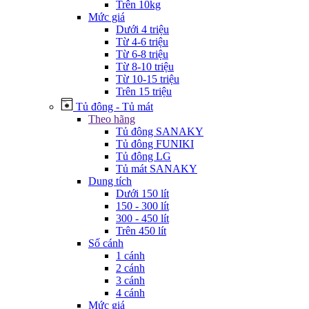
Trên 10kg
Mức giá
Dưới 4 triệu
Từ 4-6 triệu
Từ 6-8 triệu
Từ 8-10 triệu
Từ 10-15 triệu
Trên 15 triệu
Tủ đông - Tủ mát
Theo hãng
Tủ đông SANAKY
Tủ đông FUNIKI
Tủ đông LG
Tủ mát SANAKY
Dung tích
Dưới 150 lít
150 - 300 lít
300 - 450 lít
Trên 450 lít
Số cánh
1 cánh
2 cánh
3 cánh
4 cánh
Mức giá