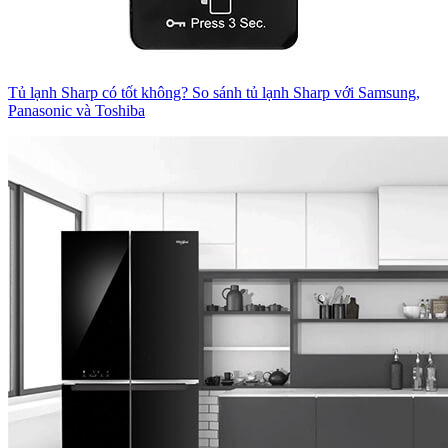
Tủ lạnh Sharp có tốt không? So sánh tủ lạnh Sharp với Samsung,
Panasonic và Toshiba