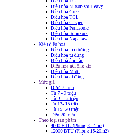
Điều hòa LG
Điều hòa Mitsubishi Heavy
Điều hòa Gree
Điều hoà TCL
Điều hòa Casper
Điều hòa Panasonic
Điều hòa Sumikura
Điều hòa Nagakawa
Kiểu điều hoà
Điều hoà treo tường
Điều hoà tủ đứng
Điều hoà âm trần
ĐIều hòa nối ống gió
Điều hòa Multi
Điều hòa di động
Mức giá
Dưới 7 triệu
Từ 7 - 9 triệu
Từ 9 - 12 triệu
Từ 12- 15 triệu
Từ 15- 20 triệu
Trên 20 triệu
Theo loại sản phẩm
9000 BTU (Phòng ≤ 15m2)
12000 BTU (Phòng 15-20m2)