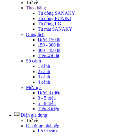
Trở về
Theo hãng
Tủ đông SANAKY
Tủ đông FUNIKI
Tủ đông LG
Tủ mát SANAKY
Dung tích
Dưới 150 lít
150 - 300 lít
300 - 450 lít
Trên 450 lít
Số cánh
1 cánh
2 cánh
3 cánh
4 cánh
Mức giá
Dưới 3 triệu
3 - 5 triệu
5 - 8 triệu
Trên 8 triệu
Điện gia dụng
Trở về
Gia đụng nhà bếp
Lò vi sóng