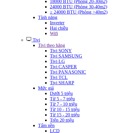
18000 BTU (Phòng 20-30m2)
24000 BTU (Phòng 30-40m2)
≥ 24000 BTU (Phòng >40m2)
Tính năng
Inverter
Hai chiều
Wifi
Tivi
Tivi theo hãng
Tivi SONY
Tivi SAMSUNG
Tivi LG
Tivi CASPER
Tivi PANASONIC
Tivi TCL
Tivi SHARP
Mức giá
Dưới 5 triệu
Từ 5 - 7 triệu
Từ 7 - 10 triệu
Từ 10 - 15 triệu
Từ 15 - 20 triệu
Trên 20 triệu
Tấm nền
LCD