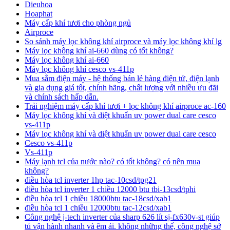
Dieuhoa
Hoaphat
Máy cấp khí tươi cho phòng ngủ
Airproce
So sánh máy lọc không khí airproce và máy lọc không khí lg
Máy lọc không khí ai-660 dùng có tốt không?
Máy lọc không khí ai-660
Máy lọc không khí cesco vs‑411p
Mua sắm điện máy - hệ thống bán lẻ hàng điện tử, điện lạnh
và gia dụng giá tốt, chính hãng, chất lượng với nhiều ưu đãi
và chính sách hấp dẫn.
Trải nghiệm máy cấp khí tươi + lọc không khí airproce ac-160
Máy lọc không khí và diệt khuẩn uv power dual care cesco
vs-411p
Máy lọc không khí và diệt khuẩn uv power dual care cesco
Cesco vs-411p
Vs-411p
Máy lạnh tcl của nước nào? có tốt không? có nên mua
không?
điều hòa tcl inverter 1hp tac-10csd/tpg21
điều hòa tcl inverter 1 chiều 12000 btu tbi-13csd/tphi
điều hòa tcl 1 chiều 18000btu tac-18csd/xab1
điều hòa tcl 1 chiều 12000btu tac-12csd/xab1
Công nghệ j-tech inverter của sharp 626 lít sj-fx630v-st giúp
tủ vận hành nhanh và êm ái. không những thế, công nghệ sở