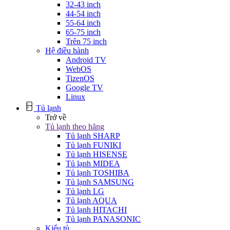
32-43 inch
44-54 inch
55-64 inch
65-75 inch
Trên 75 inch
Hệ điều hành
Android TV
WebOS
TizenOS
Google TV
Linux
Tủ lạnh
Trở về
Tủ lạnh theo hãng
Tủ lạnh SHARP
Tủ lạnh FUNIKI
Tủ lạnh HISENSE
Tủ lạnh MIDEA
Tủ lạnh TOSHIBA
Tủ lạnh SAMSUNG
Tủ lạnh LG
Tủ lạnh AQUA
Tủ lạnh HITACHI
Tủ lạnh PANASONIC
Kiểu tủ