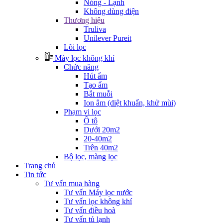
Nóng - Lạnh
Không dùng điện
Thương hiệu
Truliva
Unilever Pureit
Lõi lọc
Máy lọc không khí
Chức năng
Hút ẩm
Tạo ẩm
Bắt muỗi
Ion âm (diệt khuẩn, khử mùi)
Phạm vi lọc
Ô tô
Dưới 20m2
20-40m2
Trên 40m2
Bộ lọc, màng lọc
Trang chủ
Tin tức
Tư vấn mua hàng
Tư vấn Máy lọc nước
Tư vấn lọc không khí
Tư vấn điều hoà
Tư vấn tủ lạnh