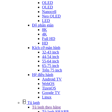
OLED
QLED
Nanocell
Neo QLED
LED
Độ phân giản
8K
4K
Full HD
HD
Kích cỡ màn hình
32-43 inch
44-54 inch
55-64 inch
65-75 inch
Trên 75 inch
Hệ điều hành
Android TV
WebOS
TizenOS
Google TV
Linux
Tủ lạnh
Tủ lạnh theo hãng
Tủ lạnh SHARP