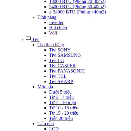
18000 BTU (Phòng 20-30m2)
24000 BTU (Phòng 30-40m2)
≥ 24000 BTU (Phòng >40m2)
Tính năng
Inverter
Hai chiều
Wifi
Tivi
Tivi theo hãng
Tivi SONY
Tivi SAMSUNG
Tivi LG
Tivi CASPER
Tivi PANASONIC
Tivi TCL
Tivi SHARP
Mức giá
Dưới 5 triệu
Từ 5 - 7 triệu
Từ 7 - 10 triệu
Từ 10 - 15 triệu
Từ 15 - 20 triệu
Trên 20 triệu
Tấm nền
LCD