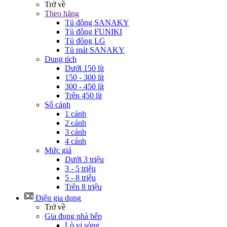
Trở về
Theo hãng
Tủ đông SANAKY
Tủ đông FUNIKI
Tủ đông LG
Tủ mát SANAKY
Dung tích
Dưới 150 lít
150 - 300 lít
300 - 450 lít
Trên 450 lít
Số cánh
1 cánh
2 cánh
3 cánh
4 cánh
Mức giá
Dưới 3 triệu
3 - 5 triệu
5 - 8 triệu
Trên 8 triệu
Điện gia dụng
Trở về
Gia đụng nhà bếp
Lò vi sóng