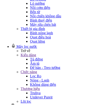
Lò nướng
Nồi cơm điện
Bếp từ
Nồi chiên không dầu
Bình thuỷ điện
Máy rửa chén bát
Thiết bị gia đình
Bình nóng lạnh
Quạt điều hoà
Quạt lửng
Máy lọc nước
Trở về
Kiểu dáng
Tủ đứng
Âm tủ
Để bàn - Treo tường
Chức năng
Lọc Ro
Nóng - Lạnh
Không dùng điện
Thương hiệu
Truliva
Unilever Pureit
Lõi lọc