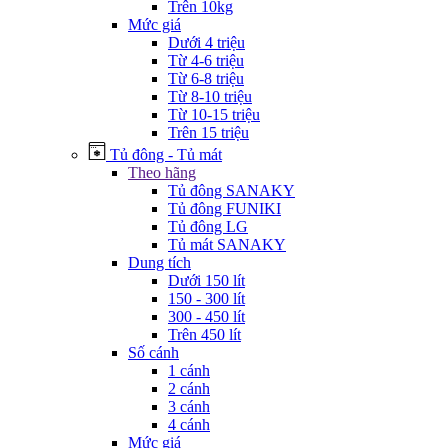
Trên 10kg
Mức giá
Dưới 4 triệu
Từ 4-6 triệu
Từ 6-8 triệu
Từ 8-10 triệu
Từ 10-15 triệu
Trên 15 triệu
Tủ đông - Tủ mát
Theo hãng
Tủ đông SANAKY
Tủ đông FUNIKI
Tủ đông LG
Tủ mát SANAKY
Dung tích
Dưới 150 lít
150 - 300 lít
300 - 450 lít
Trên 450 lít
Số cánh
1 cánh
2 cánh
3 cánh
4 cánh
Mức giá