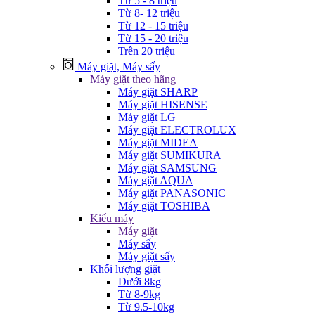
Từ 5 - 8 triệu
Từ 8- 12 triệu
Từ 12 - 15 triệu
Từ 15 - 20 triệu
Trên 20 triệu
Máy giặt, Máy sấy
Máy giặt theo hãng
Máy giặt SHARP
Máy giặt HISENSE
Máy giặt LG
Máy giặt ELECTROLUX
Máy giặt MIDEA
Máy giặt SUMIKURA
Máy giặt SAMSUNG
Máy giặt AQUA
Máy giặt PANASONIC
Máy giặt TOSHIBA
Kiểu máy
Máy giặt
Máy sấy
Máy giặt sấy
Khối lượng giặt
Dưới 8kg
Từ 8-9kg
Từ 9.5-10kg