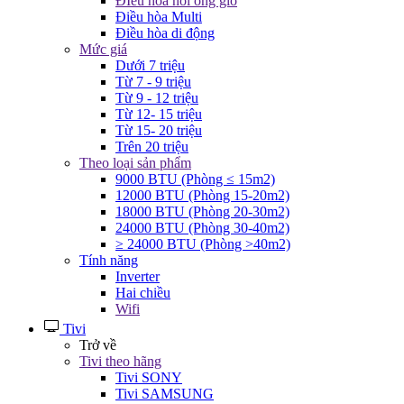
ĐIều hòa nối ống gió
Điều hòa Multi
Điều hòa di động
Mức giá
Dưới 7 triệu
Từ 7 - 9 triệu
Từ 9 - 12 triệu
Từ 12- 15 triệu
Từ 15- 20 triệu
Trên 20 triệu
Theo loại sản phẩm
9000 BTU (Phòng ≤ 15m2)
12000 BTU (Phòng 15-20m2)
18000 BTU (Phòng 20-30m2)
24000 BTU (Phòng 30-40m2)
≥ 24000 BTU (Phòng >40m2)
Tính năng
Inverter
Hai chiều
Wifi
Tivi
Trở về
Tivi theo hãng
Tivi SONY
Tivi SAMSUNG