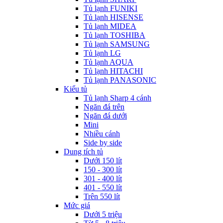
Tủ lạnh FUNIKI
Tủ lạnh HISENSE
Tủ lạnh MIDEA
Tủ lạnh TOSHIBA
Tủ lạnh SAMSUNG
Tủ lạnh LG
Tủ lạnh AQUA
Tủ lạnh HITACHI
Tủ lạnh PANASONIC
Kiểu tủ
Tủ lạnh Sharp 4 cánh
Ngăn đá trên
Ngăn đá dưới
Mini
Nhiều cánh
Side by side
Dung tích tủ
Dưới 150 lít
150 - 300 lít
301 - 400 lít
401 - 550 lít
Trên 550 lít
Mức giá
Dưới 5 triệu