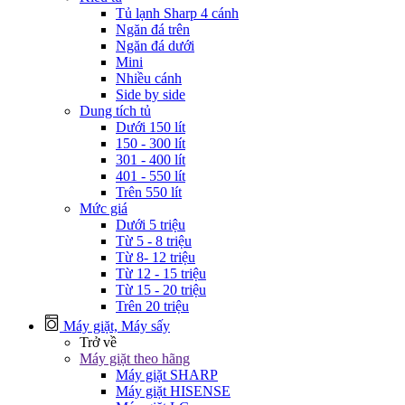
Tủ lạnh Sharp 4 cánh
Ngăn đá trên
Ngăn đá dưới
Mini
Nhiều cánh
Side by side
Dung tích tủ
Dưới 150 lít
150 - 300 lít
301 - 400 lít
401 - 550 lít
Trên 550 lít
Mức giá
Dưới 5 triệu
Từ 5 - 8 triệu
Từ 8- 12 triệu
Từ 12 - 15 triệu
Từ 15 - 20 triệu
Trên 20 triệu
Máy giặt, Máy sấy
Trở về
Máy giặt theo hãng
Máy giặt SHARP
Máy giặt HISENSE