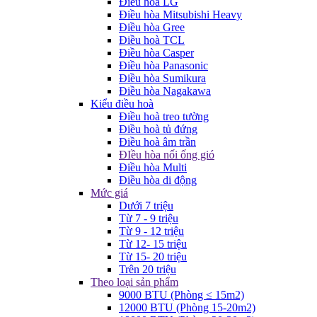
Điều hòa LG
Điều hòa Mitsubishi Heavy
Điều hòa Gree
Điều hoà TCL
Điều hòa Casper
Điều hòa Panasonic
Điều hòa Sumikura
Điều hòa Nagakawa
Kiểu điều hoà
Điều hoà treo tường
Điều hoà tủ đứng
Điều hoà âm trần
ĐIều hòa nối ống gió
Điều hòa Multi
Điều hòa di động
Mức giá
Dưới 7 triệu
Từ 7 - 9 triệu
Từ 9 - 12 triệu
Từ 12- 15 triệu
Từ 15- 20 triệu
Trên 20 triệu
Theo loại sản phẩm
9000 BTU (Phòng ≤ 15m2)
12000 BTU (Phòng 15-20m2)