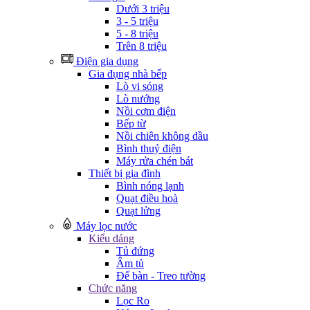
Dưới 3 triệu
3 - 5 triệu
5 - 8 triệu
Trên 8 triệu
Điện gia dụng
Gia đụng nhà bếp
Lò vi sóng
Lò nướng
Nồi cơm điện
Bếp từ
Nồi chiên không dầu
Bình thuỷ điện
Máy rửa chén bát
Thiết bị gia đình
Bình nóng lạnh
Quạt điều hoà
Quạt lửng
Máy lọc nước
Kiểu dáng
Tủ đứng
Âm tủ
Để bàn - Treo tường
Chức năng
Lọc Ro