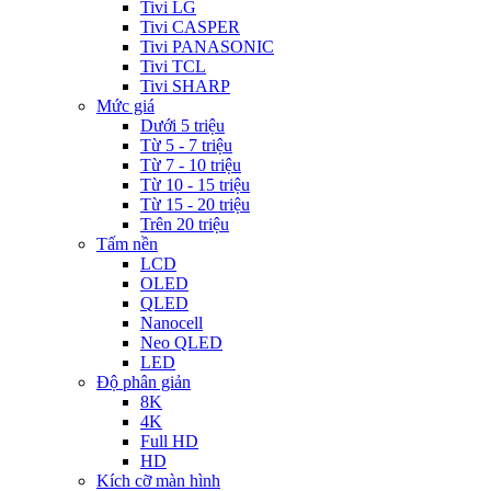
Tivi LG
Tivi CASPER
Tivi PANASONIC
Tivi TCL
Tivi SHARP
Mức giá
Dưới 5 triệu
Từ 5 - 7 triệu
Từ 7 - 10 triệu
Từ 10 - 15 triệu
Từ 15 - 20 triệu
Trên 20 triệu
Tấm nền
LCD
OLED
QLED
Nanocell
Neo QLED
LED
Độ phân giản
8K
4K
Full HD
HD
Kích cỡ màn hình