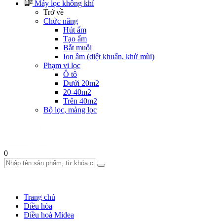
Máy lọc không khí
Trở về
Chức năng
Hút ẩm
Tạo ẩm
Bắt muỗi
Ion âm (diệt khuẩn, khử mùi)
Phạm vi lọc
Ô tô
Dưới 20m2
20-40m2
Trên 40m2
Bộ lọc, màng lọc
0
Trang chủ
Điều hòa
Điều hoà Midea