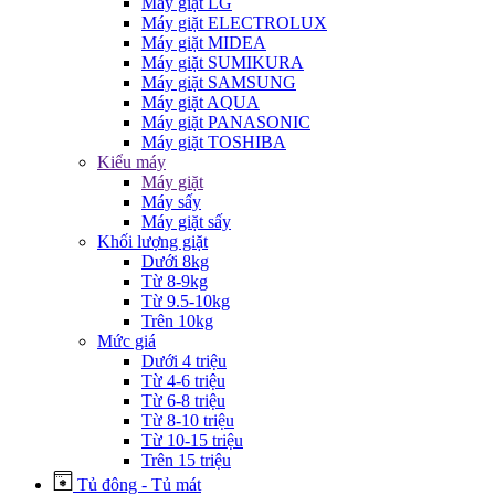
Máy giặt LG
Máy giặt ELECTROLUX
Máy giặt MIDEA
Máy giặt SUMIKURA
Máy giặt SAMSUNG
Máy giặt AQUA
Máy giặt PANASONIC
Máy giặt TOSHIBA
Kiểu máy
Máy giặt
Máy sấy
Máy giặt sấy
Khối lượng giặt
Dưới 8kg
Từ 8-9kg
Từ 9.5-10kg
Trên 10kg
Mức giá
Dưới 4 triệu
Từ 4-6 triệu
Từ 6-8 triệu
Từ 8-10 triệu
Từ 10-15 triệu
Trên 15 triệu
Tủ đông - Tủ mát