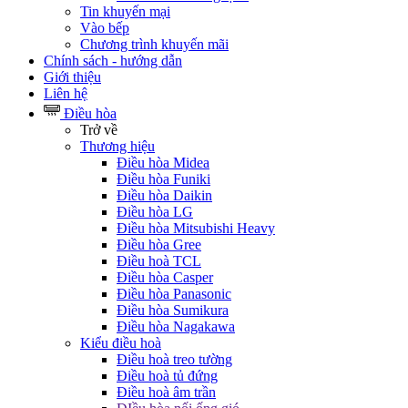
Tin khuyến mại
Vào bếp
Chương trình khuyến mãi
Chính sách - hướng dẫn
Giới thiệu
Liên hệ
Điều hòa
Trở về
Thương hiệu
Điều hòa Midea
Điều hòa Funiki
Điều hòa Daikin
Điều hòa LG
Điều hòa Mitsubishi Heavy
Điều hòa Gree
Điều hoà TCL
Điều hòa Casper
Điều hòa Panasonic
Điều hòa Sumikura
Điều hòa Nagakawa
Kiểu điều hoà
Điều hoà treo tường
Điều hoà tủ đứng
Điều hoà âm trần