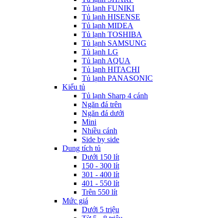
Tủ lạnh FUNIKI
Tủ lạnh HISENSE
Tủ lạnh MIDEA
Tủ lạnh TOSHIBA
Tủ lạnh SAMSUNG
Tủ lạnh LG
Tủ lạnh AQUA
Tủ lạnh HITACHI
Tủ lạnh PANASONIC
Kiểu tủ
Tủ lạnh Sharp 4 cánh
Ngăn đá trên
Ngăn đá dưới
Mini
Nhiều cánh
Side by side
Dung tích tủ
Dưới 150 lít
150 - 300 lít
301 - 400 lít
401 - 550 lít
Trên 550 lít
Mức giá
Dưới 5 triệu