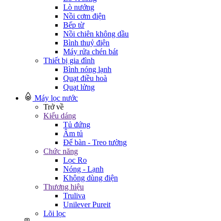
Lò nướng
Nồi cơm điện
Bếp từ
Nồi chiên không dầu
Bình thuỷ điện
Máy rửa chén bát
Thiết bị gia đình
Bình nóng lạnh
Quạt điều hoà
Quạt lửng
Máy lọc nước
Trở về
Kiểu dáng
Tủ đứng
Âm tủ
Để bàn - Treo tường
Chức năng
Lọc Ro
Nóng - Lạnh
Không dùng điện
Thương hiệu
Truliva
Unilever Pureit
Lõi lọc