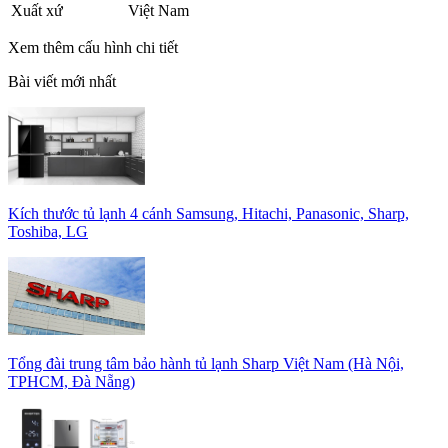
Xuất xứ
Việt Nam
Xem thêm cấu hình chi tiết
Bài viết mới nhất
Kích thước tủ lạnh 4 cánh Samsung, Hitachi, Panasonic, Sharp,
Toshiba, LG
Tổng đài trung tâm bảo hành tủ lạnh Sharp Việt Nam (Hà Nội,
TPHCM, Đà Nẵng)