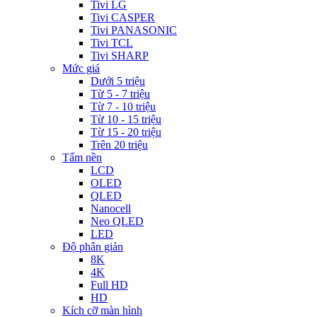
Tivi LG
Tivi CASPER
Tivi PANASONIC
Tivi TCL
Tivi SHARP
Mức giá
Dưới 5 triệu
Từ 5 - 7 triệu
Từ 7 - 10 triệu
Từ 10 - 15 triệu
Từ 15 - 20 triệu
Trên 20 triệu
Tấm nền
LCD
OLED
QLED
Nanocell
Neo QLED
LED
Độ phân giản
8K
4K
Full HD
HD
Kích cỡ màn hình