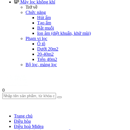
Máy lọc không khí
Trở về
Chức năng
Hút ẩm
Tạo ẩm
Bắt muỗi
Ion âm (diệt khuẩn, khử mùi)
Phạm vi lọc
Ô tô
Dưới 20m2
20-40m2
Trên 40m2
Bộ lọc, màng lọc
0
Trang chủ
Điều hòa
Điều hoà Midea