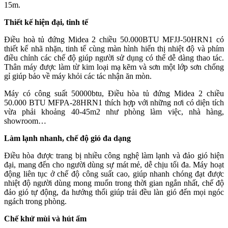
15m.
Thiết kế hiện đại, tinh tế
Điều hoà tủ đứng Midea 2 chiều 50.000BTU MFJJ-50HRN1 có
thiết kế nhã nhặn, tinh tế cùng màn hình hiển thị nhiệt độ và phím
điều chỉnh các chế độ giúp người sử dụng có thể dễ dàng thao tác.
Thân máy được làm từ kim loại mạ kẽm và sơn một lớp sơn chống
gỉ giúp bảo về máy khỏi các tác nhận ăn mòn.
Máy có công suất 50000btu, Điều hòa tủ đứng Midea 2 chiều
50.000 BTU MFPA-28HRN1 thích hợp với những nơi có diện tích
vừa phải khoảng 40-45m2 như phòng làm việc, nhà hàng,
showroom…
Làm lạnh nhanh, chế độ gió đa dạng
Điều hòa được trang bị nhiều công nghệ làm lạnh và đảo gió hiện
đại, mang đến cho người dùng sự mát mẻ, dễ chịu tối đa. Máy hoạt
động liên tục ở chế độ công suất cao, giúp nhanh chóng đạt được
nhiệt độ người dùng mong muốn trong thời gian ngắn nhất, chế độ
đảo gió tự động, đa hướng thổi giúp trải đều làn gió đến mọi ngóc
ngách trong phòng.
Chế khử mùi và hút ẩm