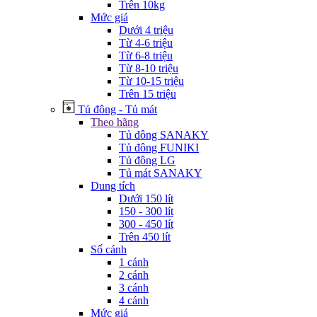
Trên 10kg
Mức giá
Dưới 4 triệu
Từ 4-6 triệu
Từ 6-8 triệu
Từ 8-10 triệu
Từ 10-15 triệu
Trên 15 triệu
Tủ đông - Tủ mát
Theo hãng
Tủ đông SANAKY
Tủ đông FUNIKI
Tủ đông LG
Tủ mát SANAKY
Dung tích
Dưới 150 lít
150 - 300 lít
300 - 450 lít
Trên 450 lít
Số cánh
1 cánh
2 cánh
3 cánh
4 cánh
Mức giá