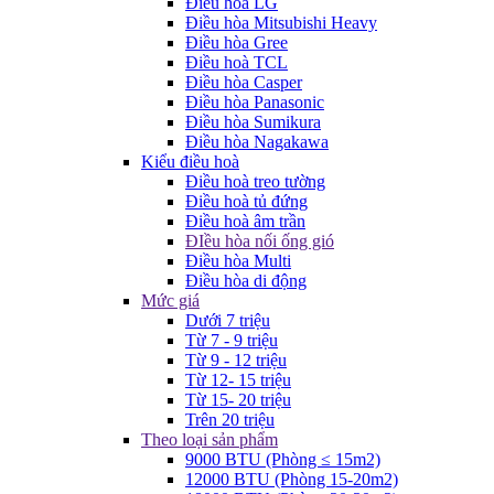
Điều hòa LG
Điều hòa Mitsubishi Heavy
Điều hòa Gree
Điều hoà TCL
Điều hòa Casper
Điều hòa Panasonic
Điều hòa Sumikura
Điều hòa Nagakawa
Kiểu điều hoà
Điều hoà treo tường
Điều hoà tủ đứng
Điều hoà âm trần
ĐIều hòa nối ống gió
Điều hòa Multi
Điều hòa di động
Mức giá
Dưới 7 triệu
Từ 7 - 9 triệu
Từ 9 - 12 triệu
Từ 12- 15 triệu
Từ 15- 20 triệu
Trên 20 triệu
Theo loại sản phẩm
9000 BTU (Phòng ≤ 15m2)
12000 BTU (Phòng 15-20m2)