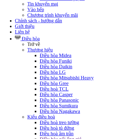
Tin khuyến mại
Vào bếp
Chương trình khuyến mãi
Chính sách - hướng dẫn
Giới thiệu
Liên hệ
Điều hòa
Trở về
Thương hiệu
Điều hòa Midea
Điều hòa Funiki
Điều hòa Daikin
Điều hòa LG
Điều hòa Mitsubishi Heavy
Điều hòa Gree
Điều hoà TCL
Điều hòa Casper
Điều hòa Panasonic
Điều hòa Sumikura
Điều hòa Nagakawa
Kiểu điều hoà
Điều hoà treo tường
Điều hoà tủ đứng
Điều hoà âm trần