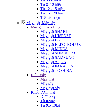
Từ 5 - 8 triệu
Từ 8- 12 triệu
Từ 12 - 15 triệu
Từ 15 - 20 triệu
Trên 20 triệu
Máy giặt, Máy sấy
Máy giặt theo hãng
Máy giặt SHARP
Máy giặt HISENSE
Máy giặt LG
Máy giặt ELECTROLUX
Máy giặt MIDEA
Máy giặt SUMIKURA
Máy giặt SAMSUNG
Máy giặt AQUA
Máy giặt PANASONIC
Máy giặt TOSHIBA
Kiểu máy
Máy giặt
Máy sấy
Máy giặt sấy
Khối lượng giặt
Dưới 8kg
Từ 8-9kg
Từ 9.5-10kg