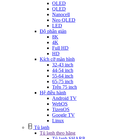
OLED
QLED
Nanocell
Neo QLED
LED
Độ phân giản
8K
4K
Full HD
HD
Kích cỡ màn hình
32-43 inch
44-54 inch
55-64 inch
65-75 inch
Trên 75 inch
Hệ điều hành
Android TV
WebOS
TizenOS
Google TV
Linux
Tủ lạnh
Tủ lạnh theo hãng
Tủ lạnh SHARP