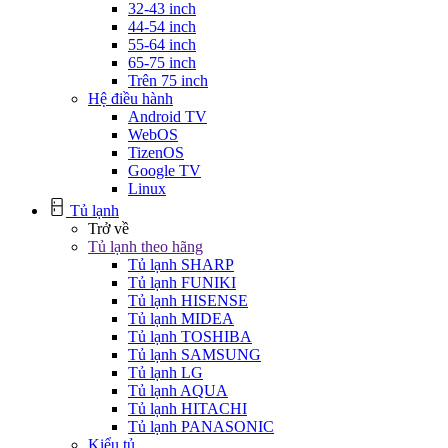
32-43 inch
44-54 inch
55-64 inch
65-75 inch
Trên 75 inch
Hệ điều hành
Android TV
WebOS
TizenOS
Google TV
Linux
Tủ lạnh
Trở về
Tủ lạnh theo hãng
Tủ lạnh SHARP
Tủ lạnh FUNIKI
Tủ lạnh HISENSE
Tủ lạnh MIDEA
Tủ lạnh TOSHIBA
Tủ lạnh SAMSUNG
Tủ lạnh LG
Tủ lạnh AQUA
Tủ lạnh HITACHI
Tủ lạnh PANASONIC
Kiểu tủ