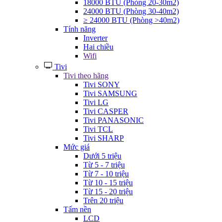
18000 BTU (Phòng 20-30m2)
24000 BTU (Phòng 30-40m2)
≥ 24000 BTU (Phòng >40m2)
Tính năng
Inverter
Hai chiều
Wifi
Tivi
Tivi theo hãng
Tivi SONY
Tivi SAMSUNG
Tivi LG
Tivi CASPER
Tivi PANASONIC
Tivi TCL
Tivi SHARP
Mức giá
Dưới 5 triệu
Từ 5 - 7 triệu
Từ 7 - 10 triệu
Từ 10 - 15 triệu
Từ 15 - 20 triệu
Trên 20 triệu
Tấm nền
LCD