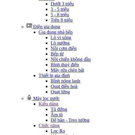
Dưới 3 triệu
3 - 5 triệu
5 - 8 triệu
Trên 8 triệu
Điện gia dụng
Gia đụng nhà bếp
Lò vi sóng
Lò nướng
Nồi cơm điện
Bếp từ
Nồi chiên không dầu
Bình thuỷ điện
Máy rửa chén bát
Thiết bị gia đình
Bình nóng lạnh
Quạt điều hoà
Quạt lửng
Máy lọc nước
Kiểu dáng
Tủ đứng
Âm tủ
Để bàn - Treo tường
Chức năng
Lọc Ro