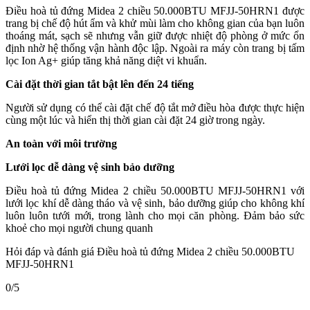
Điều hoà tủ đứng Midea 2 chiều 50.000BTU MFJJ-50HRN1 được
trang bị chế độ hút ẩm và khử mùi làm cho không gian của bạn luôn
thoáng mát, sạch sẽ nhưng vẫn giữ được nhiệt độ phòng ở mức ổn
định nhờ hệ thống vận hành độc lập. Ngoài ra máy còn trang bị tấm
lọc Ion Ag+ giúp tăng khả năng diệt vi khuẩn.
Cài đặt thời gian tắt bật lên đến 24 tiếng
Người sử dụng có thể cài đặt chế độ tắt mở điều hòa được thực hiện
cùng một lúc và hiển thị thời gian cài đặt 24 giờ trong ngày.
An toàn với môi trường
Lưới lọc dễ dàng vệ sinh bảo dưỡng
Điều hoà tủ đứng Midea 2 chiều 50.000BTU MFJJ-50HRN1 với
lưới lọc khí dễ dàng tháo và vệ sinh, bảo dưỡng giúp cho không khí
luôn luôn tưới mới, trong lành cho mọi căn phòng. Đảm bảo sức
khoẻ cho mọi người chung quanh
Hỏi đáp và đánh giá Điều hoà tủ đứng Midea 2 chiều 50.000BTU
MFJJ-50HRN1
0/5