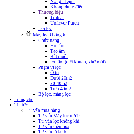
Nóng - Lạnh
Không dùng điện
Thương hiệu
Truliva
Unilever Pureit
Lõi lọc
Máy lọc không khí
Chức năng
Hút ẩm
Tạo ẩm
Bắt muỗi
Ion âm (diệt khuẩn, khử mùi)
Phạm vi lọc
Ô tô
Dưới 20m2
20-40m2
Trên 40m2
Bộ lọc, màng lọc
Trang chủ
Tin tức
Tư vấn mua hàng
Tư vấn Máy lọc nước
Tư vấn lọc không khí
Tư vấn điều hoà
Tư vấn tủ lạnh