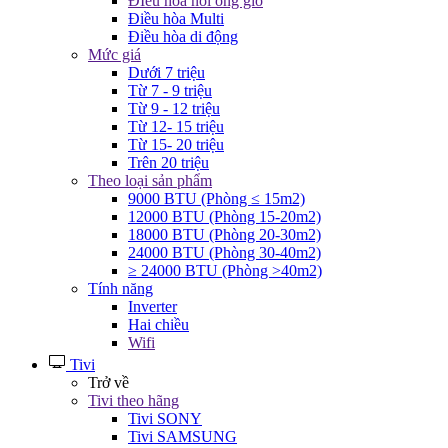
ĐIều hòa nối ống gió
Điều hòa Multi
Điều hòa di động
Mức giá
Dưới 7 triệu
Từ 7 - 9 triệu
Từ 9 - 12 triệu
Từ 12- 15 triệu
Từ 15- 20 triệu
Trên 20 triệu
Theo loại sản phẩm
9000 BTU (Phòng ≤ 15m2)
12000 BTU (Phòng 15-20m2)
18000 BTU (Phòng 20-30m2)
24000 BTU (Phòng 30-40m2)
≥ 24000 BTU (Phòng >40m2)
Tính năng
Inverter
Hai chiều
Wifi
Tivi
Trở về
Tivi theo hãng
Tivi SONY
Tivi SAMSUNG