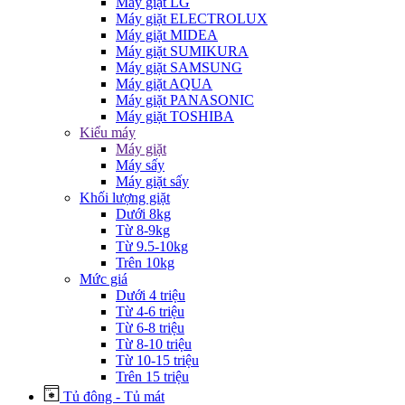
Máy giặt LG
Máy giặt ELECTROLUX
Máy giặt MIDEA
Máy giặt SUMIKURA
Máy giặt SAMSUNG
Máy giặt AQUA
Máy giặt PANASONIC
Máy giặt TOSHIBA
Kiểu máy
Máy giặt
Máy sấy
Máy giặt sấy
Khối lượng giặt
Dưới 8kg
Từ 8-9kg
Từ 9.5-10kg
Trên 10kg
Mức giá
Dưới 4 triệu
Từ 4-6 triệu
Từ 6-8 triệu
Từ 8-10 triệu
Từ 10-15 triệu
Trên 15 triệu
Tủ đông - Tủ mát