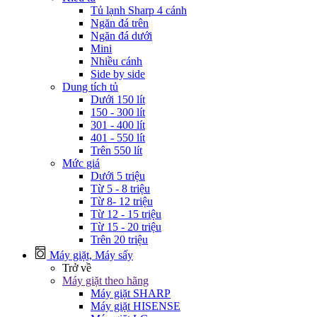
Tủ lạnh Sharp 4 cánh
Ngăn đá trên
Ngăn đá dưới
Mini
Nhiều cánh
Side by side
Dung tích tủ
Dưới 150 lít
150 - 300 lít
301 - 400 lít
401 - 550 lít
Trên 550 lít
Mức giá
Dưới 5 triệu
Từ 5 - 8 triệu
Từ 8- 12 triệu
Từ 12 - 15 triệu
Từ 15 - 20 triệu
Trên 20 triệu
Máy giặt, Máy sấy
Trở về
Máy giặt theo hãng
Máy giặt SHARP
Máy giặt HISENSE