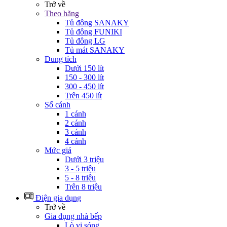
Trở về
Theo hãng
Tủ đông SANAKY
Tủ đông FUNIKI
Tủ đông LG
Tủ mát SANAKY
Dung tích
Dưới 150 lít
150 - 300 lít
300 - 450 lít
Trên 450 lít
Số cánh
1 cánh
2 cánh
3 cánh
4 cánh
Mức giá
Dưới 3 triệu
3 - 5 triệu
5 - 8 triệu
Trên 8 triệu
Điện gia dụng
Trở về
Gia đụng nhà bếp
Lò vi sóng