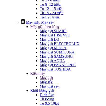
Từ 5 - 8 triệu
Từ 8- 12 triệu
Từ 12 - 15 triệu
Từ 15 - 20 triệu
Trên 20 triệu
Máy giặt, Máy sấy
Máy giặt theo hãng
Máy giặt SHARP
Máy giặt HISENSE
Máy giặt LG
Máy giặt ELECTROLUX
Máy giặt MIDEA
Máy giặt SUMIKURA
Máy giặt SAMSUNG
Máy giặt AQUA
Máy giặt PANASONIC
Máy giặt TOSHIBA
Kiểu máy
Máy giặt
Máy sấy
Máy giặt sấy
Khối lượng giặt
Dưới 8kg
Từ 8-9kg
Từ 9.5-10kg