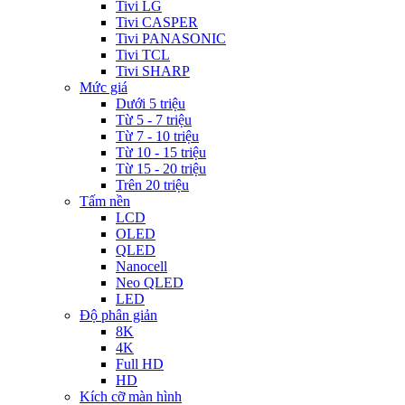
Tivi LG
Tivi CASPER
Tivi PANASONIC
Tivi TCL
Tivi SHARP
Mức giá
Dưới 5 triệu
Từ 5 - 7 triệu
Từ 7 - 10 triệu
Từ 10 - 15 triệu
Từ 15 - 20 triệu
Trên 20 triệu
Tấm nền
LCD
OLED
QLED
Nanocell
Neo QLED
LED
Độ phân giản
8K
4K
Full HD
HD
Kích cỡ màn hình