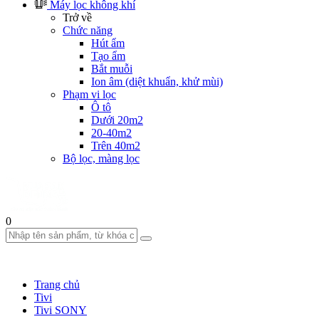
Máy lọc không khí
Trở về
Chức năng
Hút ẩm
Tạo ẩm
Bắt muỗi
Ion âm (diệt khuẩn, khử mùi)
Phạm vi lọc
Ô tô
Dưới 20m2
20-40m2
Trên 40m2
Bộ lọc, màng lọc
0
Trang chủ
Tivi
Tivi SONY