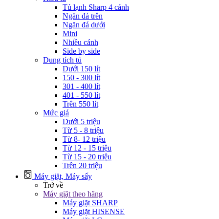
Tủ lạnh Sharp 4 cánh
Ngăn đá trên
Ngăn đá dưới
Mini
Nhiều cánh
Side by side
Dung tích tủ
Dưới 150 lít
150 - 300 lít
301 - 400 lít
401 - 550 lít
Trên 550 lít
Mức giá
Dưới 5 triệu
Từ 5 - 8 triệu
Từ 8- 12 triệu
Từ 12 - 15 triệu
Từ 15 - 20 triệu
Trên 20 triệu
Máy giặt, Máy sấy
Trở về
Máy giặt theo hãng
Máy giặt SHARP
Máy giặt HISENSE