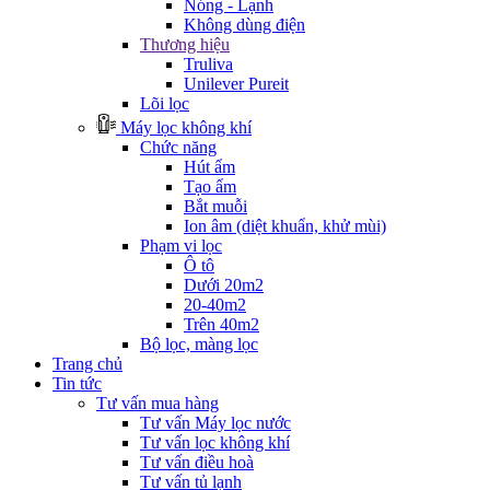
Nóng - Lạnh
Không dùng điện
Thương hiệu
Truliva
Unilever Pureit
Lõi lọc
Máy lọc không khí
Chức năng
Hút ẩm
Tạo ẩm
Bắt muỗi
Ion âm (diệt khuẩn, khử mùi)
Phạm vi lọc
Ô tô
Dưới 20m2
20-40m2
Trên 40m2
Bộ lọc, màng lọc
Trang chủ
Tin tức
Tư vấn mua hàng
Tư vấn Máy lọc nước
Tư vấn lọc không khí
Tư vấn điều hoà
Tư vấn tủ lạnh