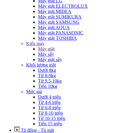
Máy giặt LG
Máy giặt ELECTROLUX
Máy giặt MIDEA
Máy giặt SUMIKURA
Máy giặt SAMSUNG
Máy giặt AQUA
Máy giặt PANASONIC
Máy giặt TOSHIBA
Kiểu máy
Máy giặt
Máy sấy
Máy giặt sấy
Khối lượng giặt
Dưới 8kg
Từ 8-9kg
Từ 9.5-10kg
Trên 10kg
Mức giá
Dưới 4 triệu
Từ 4-6 triệu
Từ 6-8 triệu
Từ 8-10 triệu
Từ 10-15 triệu
Trên 15 triệu
Tủ đông - Tủ mát