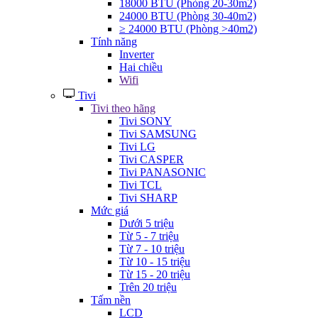
18000 BTU (Phòng 20-30m2)
24000 BTU (Phòng 30-40m2)
≥ 24000 BTU (Phòng >40m2)
Tính năng
Inverter
Hai chiều
Wifi
Tivi
Tivi theo hãng
Tivi SONY
Tivi SAMSUNG
Tivi LG
Tivi CASPER
Tivi PANASONIC
Tivi TCL
Tivi SHARP
Mức giá
Dưới 5 triệu
Từ 5 - 7 triệu
Từ 7 - 10 triệu
Từ 10 - 15 triệu
Từ 15 - 20 triệu
Trên 20 triệu
Tấm nền
LCD