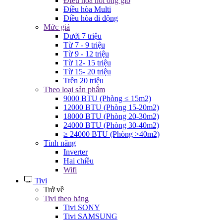
ĐIều hòa nối ống gió
Điều hòa Multi
Điều hòa di động
Mức giá
Dưới 7 triệu
Từ 7 - 9 triệu
Từ 9 - 12 triệu
Từ 12- 15 triệu
Từ 15- 20 triệu
Trên 20 triệu
Theo loại sản phẩm
9000 BTU (Phòng ≤ 15m2)
12000 BTU (Phòng 15-20m2)
18000 BTU (Phòng 20-30m2)
24000 BTU (Phòng 30-40m2)
≥ 24000 BTU (Phòng >40m2)
Tính năng
Inverter
Hai chiều
Wifi
Tivi
Trở về
Tivi theo hãng
Tivi SONY
Tivi SAMSUNG