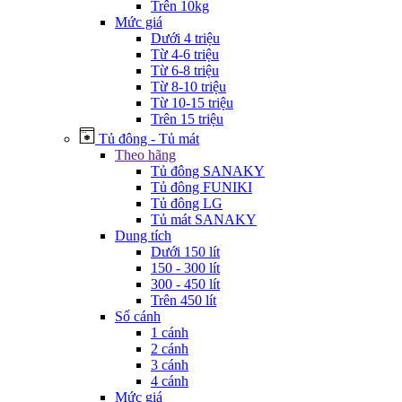
Trên 10kg
Mức giá
Dưới 4 triệu
Từ 4-6 triệu
Từ 6-8 triệu
Từ 8-10 triệu
Từ 10-15 triệu
Trên 15 triệu
Tủ đông - Tủ mát
Theo hãng
Tủ đông SANAKY
Tủ đông FUNIKI
Tủ đông LG
Tủ mát SANAKY
Dung tích
Dưới 150 lít
150 - 300 lít
300 - 450 lít
Trên 450 lít
Số cánh
1 cánh
2 cánh
3 cánh
4 cánh
Mức giá