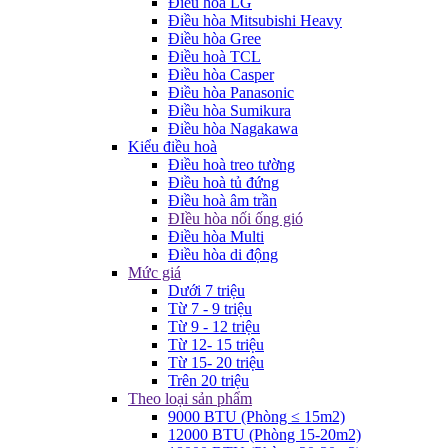
Điều hòa LG
Điều hòa Mitsubishi Heavy
Điều hòa Gree
Điều hoà TCL
Điều hòa Casper
Điều hòa Panasonic
Điều hòa Sumikura
Điều hòa Nagakawa
Kiểu điều hoà
Điều hoà treo tường
Điều hoà tủ đứng
Điều hoà âm trần
ĐIều hòa nối ống gió
Điều hòa Multi
Điều hòa di động
Mức giá
Dưới 7 triệu
Từ 7 - 9 triệu
Từ 9 - 12 triệu
Từ 12- 15 triệu
Từ 15- 20 triệu
Trên 20 triệu
Theo loại sản phẩm
9000 BTU (Phòng ≤ 15m2)
12000 BTU (Phòng 15-20m2)