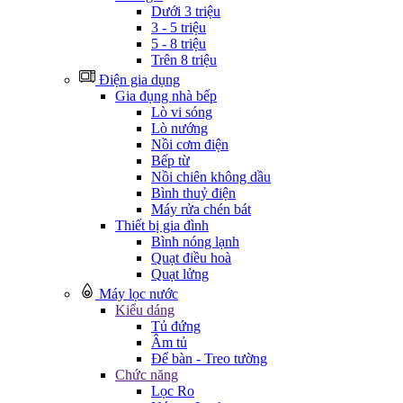
Dưới 3 triệu
3 - 5 triệu
5 - 8 triệu
Trên 8 triệu
Điện gia dụng
Gia đụng nhà bếp
Lò vi sóng
Lò nướng
Nồi cơm điện
Bếp từ
Nồi chiên không dầu
Bình thuỷ điện
Máy rửa chén bát
Thiết bị gia đình
Bình nóng lạnh
Quạt điều hoà
Quạt lửng
Máy lọc nước
Kiểu dáng
Tủ đứng
Âm tủ
Để bàn - Treo tường
Chức năng
Lọc Ro