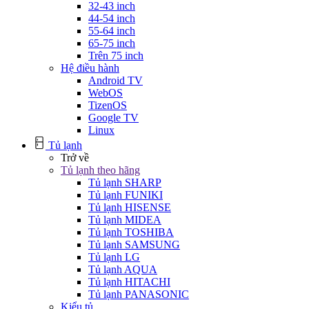
32-43 inch
44-54 inch
55-64 inch
65-75 inch
Trên 75 inch
Hệ điều hành
Android TV
WebOS
TizenOS
Google TV
Linux
Tủ lạnh
Trở về
Tủ lạnh theo hãng
Tủ lạnh SHARP
Tủ lạnh FUNIKI
Tủ lạnh HISENSE
Tủ lạnh MIDEA
Tủ lạnh TOSHIBA
Tủ lạnh SAMSUNG
Tủ lạnh LG
Tủ lạnh AQUA
Tủ lạnh HITACHI
Tủ lạnh PANASONIC
Kiểu tủ