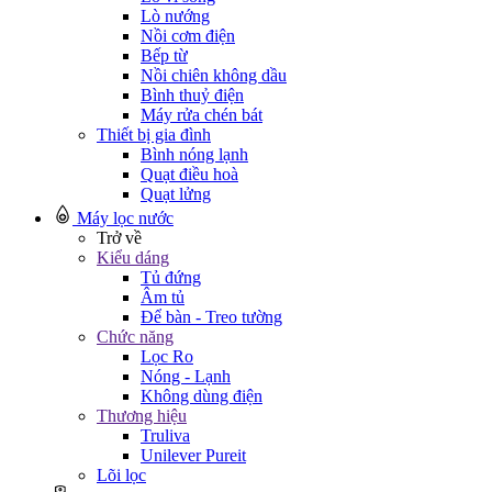
Lò nướng
Nồi cơm điện
Bếp từ
Nồi chiên không dầu
Bình thuỷ điện
Máy rửa chén bát
Thiết bị gia đình
Bình nóng lạnh
Quạt điều hoà
Quạt lửng
Máy lọc nước
Trở về
Kiểu dáng
Tủ đứng
Âm tủ
Để bàn - Treo tường
Chức năng
Lọc Ro
Nóng - Lạnh
Không dùng điện
Thương hiệu
Truliva
Unilever Pureit
Lõi lọc