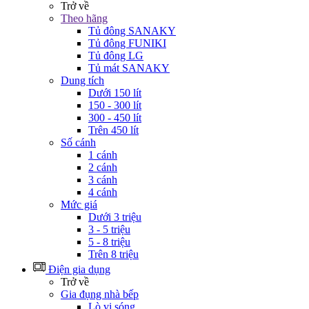
Trở về
Theo hãng
Tủ đông SANAKY
Tủ đông FUNIKI
Tủ đông LG
Tủ mát SANAKY
Dung tích
Dưới 150 lít
150 - 300 lít
300 - 450 lít
Trên 450 lít
Số cánh
1 cánh
2 cánh
3 cánh
4 cánh
Mức giá
Dưới 3 triệu
3 - 5 triệu
5 - 8 triệu
Trên 8 triệu
Điện gia dụng
Trở về
Gia đụng nhà bếp
Lò vi sóng