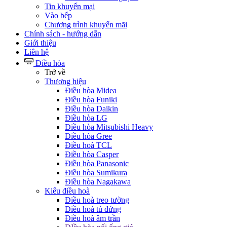
Tin khuyến mại
Vào bếp
Chương trình khuyến mãi
Chính sách - hướng dẫn
Giới thiệu
Liên hệ
Điều hòa
Trở về
Thương hiệu
Điều hòa Midea
Điều hòa Funiki
Điều hòa Daikin
Điều hòa LG
Điều hòa Mitsubishi Heavy
Điều hòa Gree
Điều hoà TCL
Điều hòa Casper
Điều hòa Panasonic
Điều hòa Sumikura
Điều hòa Nagakawa
Kiểu điều hoà
Điều hoà treo tường
Điều hoà tủ đứng
Điều hoà âm trần