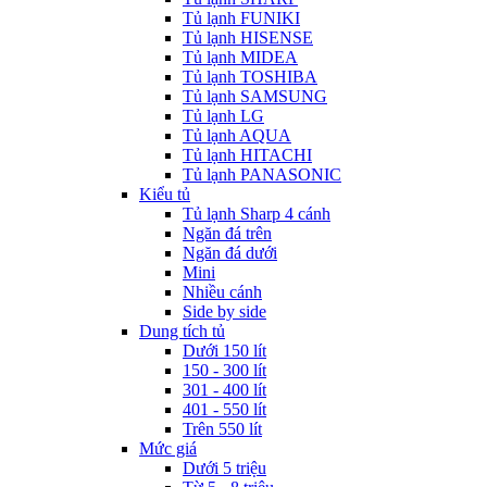
Tủ lạnh FUNIKI
Tủ lạnh HISENSE
Tủ lạnh MIDEA
Tủ lạnh TOSHIBA
Tủ lạnh SAMSUNG
Tủ lạnh LG
Tủ lạnh AQUA
Tủ lạnh HITACHI
Tủ lạnh PANASONIC
Kiểu tủ
Tủ lạnh Sharp 4 cánh
Ngăn đá trên
Ngăn đá dưới
Mini
Nhiều cánh
Side by side
Dung tích tủ
Dưới 150 lít
150 - 300 lít
301 - 400 lít
401 - 550 lít
Trên 550 lít
Mức giá
Dưới 5 triệu