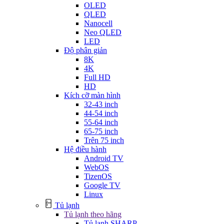
OLED
QLED
Nanocell
Neo QLED
LED
Độ phân giản
8K
4K
Full HD
HD
Kích cỡ màn hình
32-43 inch
44-54 inch
55-64 inch
65-75 inch
Trên 75 inch
Hệ điều hành
Android TV
WebOS
TizenOS
Google TV
Linux
Tủ lạnh
Tủ lạnh theo hãng
Tủ lạnh SHARP