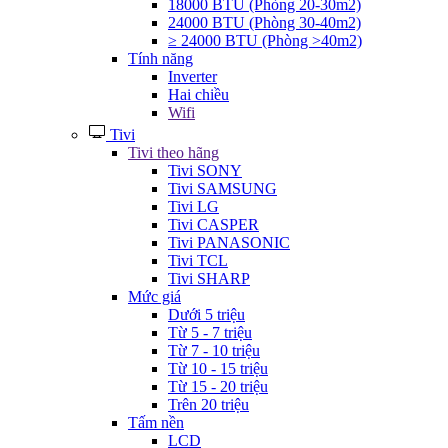
18000 BTU (Phòng 20-30m2)
24000 BTU (Phòng 30-40m2)
≥ 24000 BTU (Phòng >40m2)
Tính năng
Inverter
Hai chiều
Wifi
Tivi
Tivi theo hãng
Tivi SONY
Tivi SAMSUNG
Tivi LG
Tivi CASPER
Tivi PANASONIC
Tivi TCL
Tivi SHARP
Mức giá
Dưới 5 triệu
Từ 5 - 7 triệu
Từ 7 - 10 triệu
Từ 10 - 15 triệu
Từ 15 - 20 triệu
Trên 20 triệu
Tấm nền
LCD