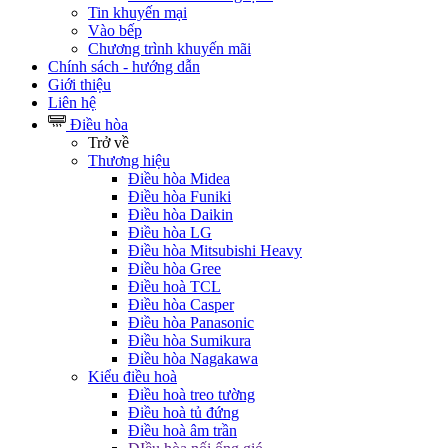
Tin khuyến mại
Vào bếp
Chương trình khuyến mãi
Chính sách - hướng dẫn
Giới thiệu
Liên hệ
Điều hòa
Trở về
Thương hiệu
Điều hòa Midea
Điều hòa Funiki
Điều hòa Daikin
Điều hòa LG
Điều hòa Mitsubishi Heavy
Điều hòa Gree
Điều hoà TCL
Điều hòa Casper
Điều hòa Panasonic
Điều hòa Sumikura
Điều hòa Nagakawa
Kiểu điều hoà
Điều hoà treo tường
Điều hoà tủ đứng
Điều hoà âm trần