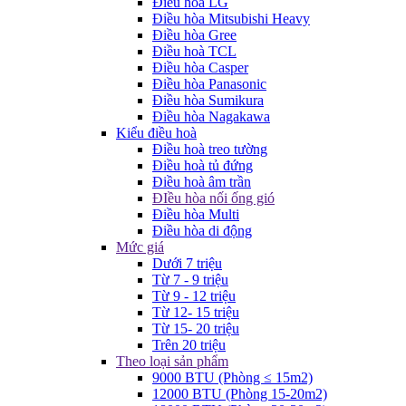
Điều hòa LG
Điều hòa Mitsubishi Heavy
Điều hòa Gree
Điều hoà TCL
Điều hòa Casper
Điều hòa Panasonic
Điều hòa Sumikura
Điều hòa Nagakawa
Kiểu điều hoà
Điều hoà treo tường
Điều hoà tủ đứng
Điều hoà âm trần
ĐIều hòa nối ống gió
Điều hòa Multi
Điều hòa di động
Mức giá
Dưới 7 triệu
Từ 7 - 9 triệu
Từ 9 - 12 triệu
Từ 12- 15 triệu
Từ 15- 20 triệu
Trên 20 triệu
Theo loại sản phẩm
9000 BTU (Phòng ≤ 15m2)
12000 BTU (Phòng 15-20m2)