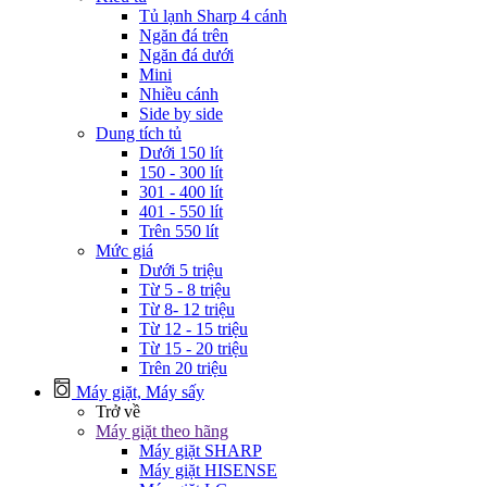
Tủ lạnh Sharp 4 cánh
Ngăn đá trên
Ngăn đá dưới
Mini
Nhiều cánh
Side by side
Dung tích tủ
Dưới 150 lít
150 - 300 lít
301 - 400 lít
401 - 550 lít
Trên 550 lít
Mức giá
Dưới 5 triệu
Từ 5 - 8 triệu
Từ 8- 12 triệu
Từ 12 - 15 triệu
Từ 15 - 20 triệu
Trên 20 triệu
Máy giặt, Máy sấy
Trở về
Máy giặt theo hãng
Máy giặt SHARP
Máy giặt HISENSE