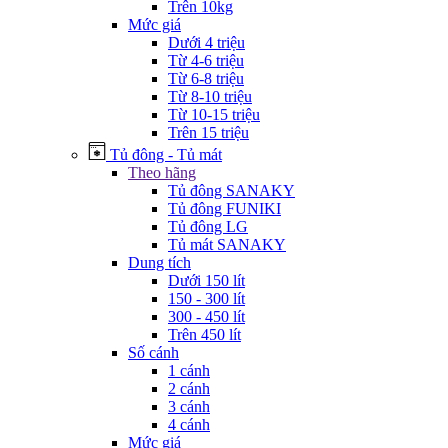
Trên 10kg
Mức giá
Dưới 4 triệu
Từ 4-6 triệu
Từ 6-8 triệu
Từ 8-10 triệu
Từ 10-15 triệu
Trên 15 triệu
Tủ đông - Tủ mát
Theo hãng
Tủ đông SANAKY
Tủ đông FUNIKI
Tủ đông LG
Tủ mát SANAKY
Dung tích
Dưới 150 lít
150 - 300 lít
300 - 450 lít
Trên 450 lít
Số cánh
1 cánh
2 cánh
3 cánh
4 cánh
Mức giá