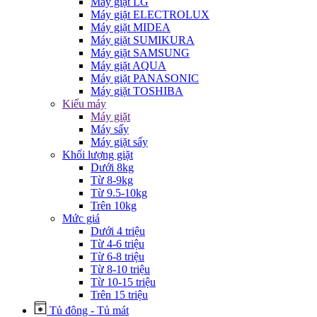
Máy giặt LG
Máy giặt ELECTROLUX
Máy giặt MIDEA
Máy giặt SUMIKURA
Máy giặt SAMSUNG
Máy giặt AQUA
Máy giặt PANASONIC
Máy giặt TOSHIBA
Kiểu máy
Máy giặt
Máy sấy
Máy giặt sấy
Khối lượng giặt
Dưới 8kg
Từ 8-9kg
Từ 9.5-10kg
Trên 10kg
Mức giá
Dưới 4 triệu
Từ 4-6 triệu
Từ 6-8 triệu
Từ 8-10 triệu
Từ 10-15 triệu
Trên 15 triệu
Tủ đông - Tủ mát