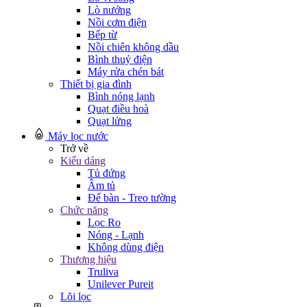
Lò nướng
Nồi cơm điện
Bếp từ
Nồi chiên không dầu
Bình thuỷ điện
Máy rửa chén bát
Thiết bị gia đình
Bình nóng lạnh
Quạt điều hoà
Quạt lửng
Máy lọc nước
Trở về
Kiểu dáng
Tủ đứng
Âm tủ
Để bàn - Treo tường
Chức năng
Lọc Ro
Nóng - Lạnh
Không dùng điện
Thương hiệu
Truliva
Unilever Pureit
Lõi lọc