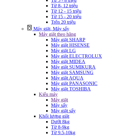
Từ 5 - 8 triệu
Từ 8- 12 triệu
Từ 12 - 15 triệu
Từ 15 - 20 triệu
Trên 20 triệu
Máy giặt, Máy sấy
Máy giặt theo hãng
Máy giặt SHARP
Máy giặt HISENSE
Máy giặt LG
Máy giặt ELECTROLUX
Máy giặt MIDEA
Máy giặt SUMIKURA
Máy giặt SAMSUNG
Máy giặt AQUA
Máy giặt PANASONIC
Máy giặt TOSHIBA
Kiểu máy
Máy giặt
Máy sấy
Máy giặt sấy
Khối lượng giặt
Dưới 8kg
Từ 8-9kg
Từ 9.5-10kg