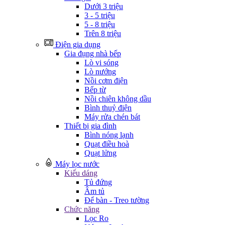
Dưới 3 triệu
3 - 5 triệu
5 - 8 triệu
Trên 8 triệu
Điện gia dụng
Gia đụng nhà bếp
Lò vi sóng
Lò nướng
Nồi cơm điện
Bếp từ
Nồi chiên không dầu
Bình thuỷ điện
Máy rửa chén bát
Thiết bị gia đình
Bình nóng lạnh
Quạt điều hoà
Quạt lửng
Máy lọc nước
Kiểu dáng
Tủ đứng
Âm tủ
Để bàn - Treo tường
Chức năng
Lọc Ro