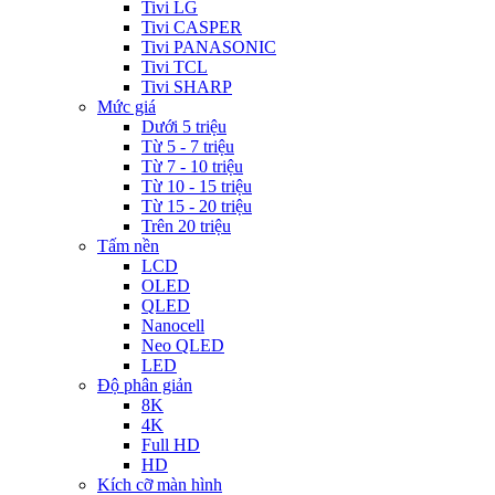
Tivi LG
Tivi CASPER
Tivi PANASONIC
Tivi TCL
Tivi SHARP
Mức giá
Dưới 5 triệu
Từ 5 - 7 triệu
Từ 7 - 10 triệu
Từ 10 - 15 triệu
Từ 15 - 20 triệu
Trên 20 triệu
Tấm nền
LCD
OLED
QLED
Nanocell
Neo QLED
LED
Độ phân giản
8K
4K
Full HD
HD
Kích cỡ màn hình