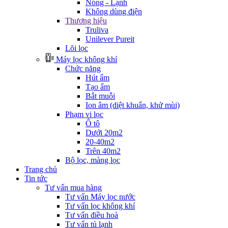
Nóng - Lạnh
Không dùng điện
Thương hiệu
Truliva
Unilever Pureit
Lõi lọc
Máy lọc không khí
Chức năng
Hút ẩm
Tạo ẩm
Bắt muỗi
Ion âm (diệt khuẩn, khử mùi)
Phạm vi lọc
Ô tô
Dưới 20m2
20-40m2
Trên 40m2
Bộ lọc, màng lọc
Trang chủ
Tin tức
Tư vấn mua hàng
Tư vấn Máy lọc nước
Tư vấn lọc không khí
Tư vấn điều hoà
Tư vấn tủ lạnh