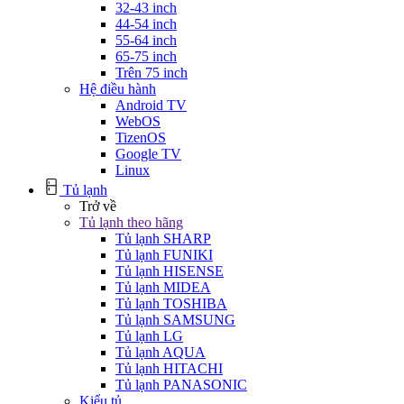
32-43 inch
44-54 inch
55-64 inch
65-75 inch
Trên 75 inch
Hệ điều hành
Android TV
WebOS
TizenOS
Google TV
Linux
Tủ lạnh
Trở về
Tủ lạnh theo hãng
Tủ lạnh SHARP
Tủ lạnh FUNIKI
Tủ lạnh HISENSE
Tủ lạnh MIDEA
Tủ lạnh TOSHIBA
Tủ lạnh SAMSUNG
Tủ lạnh LG
Tủ lạnh AQUA
Tủ lạnh HITACHI
Tủ lạnh PANASONIC
Kiểu tủ