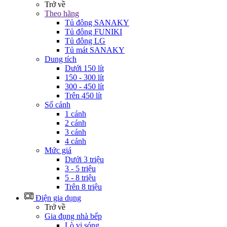
Trở về
Theo hãng
Tủ đông SANAKY
Tủ đông FUNIKI
Tủ đông LG
Tủ mát SANAKY
Dung tích
Dưới 150 lít
150 - 300 lít
300 - 450 lít
Trên 450 lít
Số cánh
1 cánh
2 cánh
3 cánh
4 cánh
Mức giá
Dưới 3 triệu
3 - 5 triệu
5 - 8 triệu
Trên 8 triệu
Điện gia dụng
Trở về
Gia đụng nhà bếp
Lò vi sóng