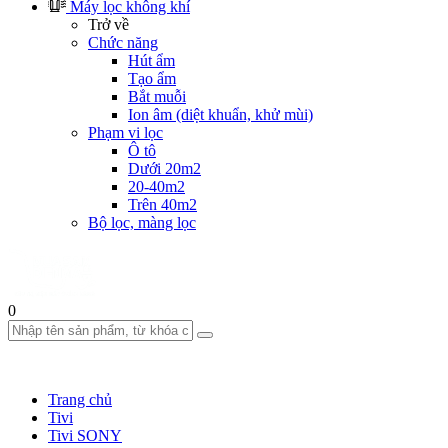
Máy lọc không khí
Trở về
Chức năng
Hút ẩm
Tạo ẩm
Bắt muỗi
Ion âm (diệt khuẩn, khử mùi)
Phạm vi lọc
Ô tô
Dưới 20m2
20-40m2
Trên 40m2
Bộ lọc, màng lọc
0
Trang chủ
Tivi
Tivi SONY