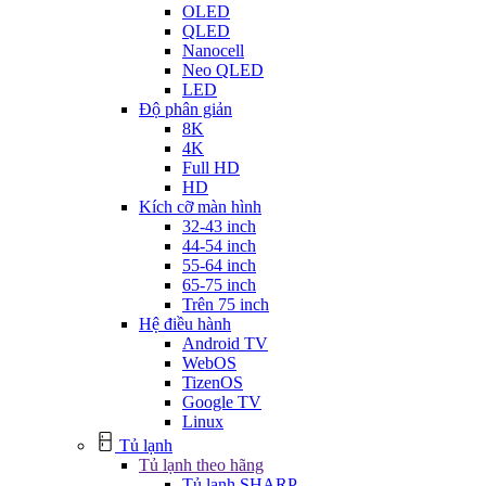
OLED
QLED
Nanocell
Neo QLED
LED
Độ phân giản
8K
4K
Full HD
HD
Kích cỡ màn hình
32-43 inch
44-54 inch
55-64 inch
65-75 inch
Trên 75 inch
Hệ điều hành
Android TV
WebOS
TizenOS
Google TV
Linux
Tủ lạnh
Tủ lạnh theo hãng
Tủ lạnh SHARP