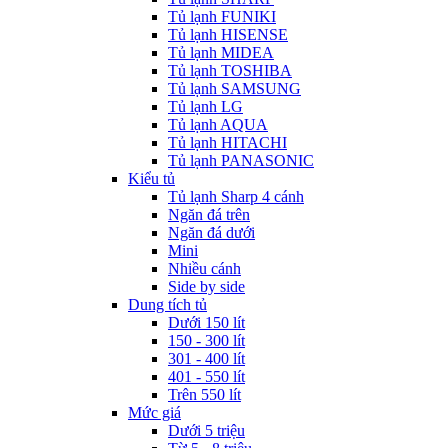
Tủ lạnh FUNIKI
Tủ lạnh HISENSE
Tủ lạnh MIDEA
Tủ lạnh TOSHIBA
Tủ lạnh SAMSUNG
Tủ lạnh LG
Tủ lạnh AQUA
Tủ lạnh HITACHI
Tủ lạnh PANASONIC
Kiểu tủ
Tủ lạnh Sharp 4 cánh
Ngăn đá trên
Ngăn đá dưới
Mini
Nhiều cánh
Side by side
Dung tích tủ
Dưới 150 lít
150 - 300 lít
301 - 400 lít
401 - 550 lít
Trên 550 lít
Mức giá
Dưới 5 triệu