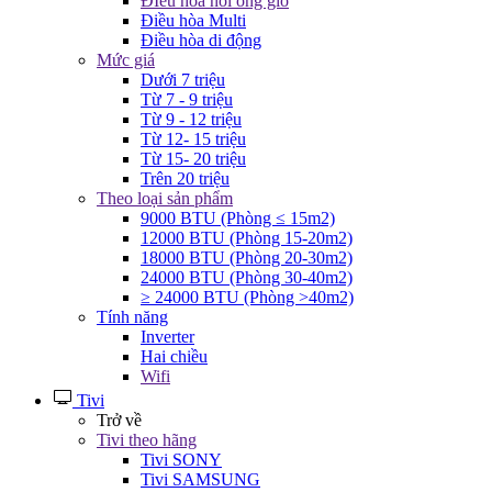
ĐIều hòa nối ống gió
Điều hòa Multi
Điều hòa di động
Mức giá
Dưới 7 triệu
Từ 7 - 9 triệu
Từ 9 - 12 triệu
Từ 12- 15 triệu
Từ 15- 20 triệu
Trên 20 triệu
Theo loại sản phẩm
9000 BTU (Phòng ≤ 15m2)
12000 BTU (Phòng 15-20m2)
18000 BTU (Phòng 20-30m2)
24000 BTU (Phòng 30-40m2)
≥ 24000 BTU (Phòng >40m2)
Tính năng
Inverter
Hai chiều
Wifi
Tivi
Trở về
Tivi theo hãng
Tivi SONY
Tivi SAMSUNG