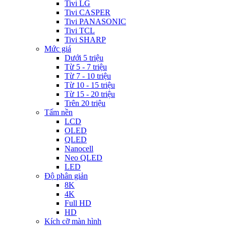
Tivi LG
Tivi CASPER
Tivi PANASONIC
Tivi TCL
Tivi SHARP
Mức giá
Dưới 5 triệu
Từ 5 - 7 triệu
Từ 7 - 10 triệu
Từ 10 - 15 triệu
Từ 15 - 20 triệu
Trên 20 triệu
Tấm nền
LCD
OLED
QLED
Nanocell
Neo QLED
LED
Độ phân giản
8K
4K
Full HD
HD
Kích cỡ màn hình