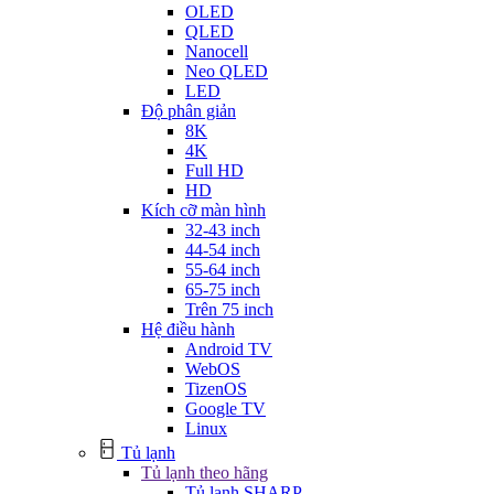
OLED
QLED
Nanocell
Neo QLED
LED
Độ phân giản
8K
4K
Full HD
HD
Kích cỡ màn hình
32-43 inch
44-54 inch
55-64 inch
65-75 inch
Trên 75 inch
Hệ điều hành
Android TV
WebOS
TizenOS
Google TV
Linux
Tủ lạnh
Tủ lạnh theo hãng
Tủ lạnh SHARP