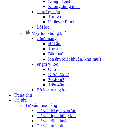
Nóng - Lạnh
Không dùng điện
Thương hiệu
Truliva
Unilever Pureit
Lõi lọc
Máy lọc không khí
Chức năng
Hút ẩm
Tạo ẩm
Bắt muỗi
Ion âm (diệt khuẩn, khử mùi)
Phạm vi lọc
Ô tô
Dưới 20m2
20-40m2
Trên 40m2
Bộ lọc, màng lọc
Trang chủ
Tin tức
Tư vấn mua hàng
Tư vấn Máy lọc nước
Tư vấn lọc không khí
Tư vấn điều hoà
Tư vấn tủ lạnh