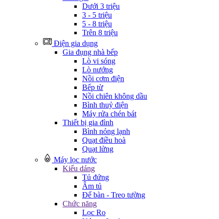
Dưới 3 triệu
3 - 5 triệu
5 - 8 triệu
Trên 8 triệu
Điện gia dụng
Gia đụng nhà bếp
Lò vi sóng
Lò nướng
Nồi cơm điện
Bếp từ
Nồi chiên không dầu
Bình thuỷ điện
Máy rửa chén bát
Thiết bị gia đình
Bình nóng lạnh
Quạt điều hoà
Quạt lửng
Máy lọc nước
Kiểu dáng
Tủ đứng
Âm tủ
Để bàn - Treo tường
Chức năng
Lọc Ro