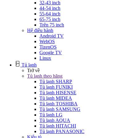
32-43 inch
44-54 inch
55-64 inch
65-75 inch
Trên 75 inch
Hệ điều hành
Android TV
WebOS
TizenOS
Google TV
Linux
Tủ lạnh
Trở về
Tủ lạnh theo hãng
Tủ lạnh SHARP
Tủ lạnh FUNIKI
Tủ lạnh HISENSE
Tủ lạnh MIDEA
Tủ lạnh TOSHIBA
Tủ lạnh SAMSUNG
Tủ lạnh LG
Tủ lạnh AQUA
Tủ lạnh HITACHI
Tủ lạnh PANASONIC
Kiểu tủ