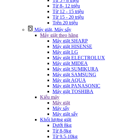
Từ 5 - 8 triệu
Từ 8- 12 triệu
Từ 12 - 15 triệu
Từ 15 - 20 triệu
Trên 20 triệu
Máy giặt, Máy sấy
Máy giặt theo hãng
Máy giặt SHARP
Máy giặt HISENSE
Máy giặt LG
Máy giặt ELECTROLUX
Máy giặt MIDEA
Máy giặt SUMIKURA
Máy giặt SAMSUNG
Máy giặt AQUA
Máy giặt PANASONIC
Máy giặt TOSHIBA
Kiểu máy
Máy giặt
Máy sấy
Máy giặt sấy
Khối lượng giặt
Dưới 8kg
Từ 8-9kg
Từ 9.5-10kg