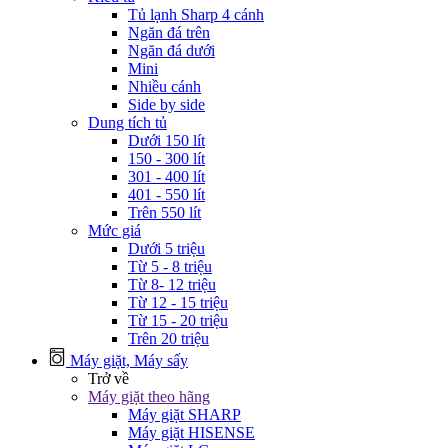
Tủ lạnh Sharp 4 cánh
Ngăn đá trên
Ngăn đá dưới
Mini
Nhiều cánh
Side by side
Dung tích tủ
Dưới 150 lít
150 - 300 lít
301 - 400 lít
401 - 550 lít
Trên 550 lít
Mức giá
Dưới 5 triệu
Từ 5 - 8 triệu
Từ 8- 12 triệu
Từ 12 - 15 triệu
Từ 15 - 20 triệu
Trên 20 triệu
Máy giặt, Máy sấy
Trở về
Máy giặt theo hãng
Máy giặt SHARP
Máy giặt HISENSE