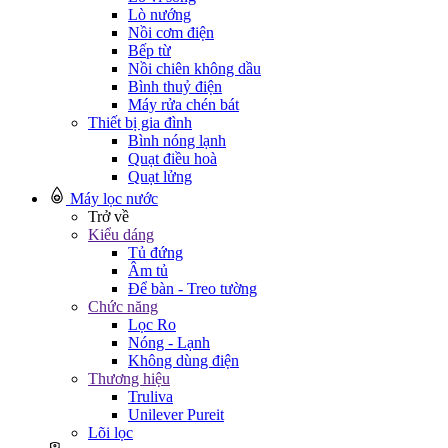
Lò nướng
Nồi cơm điện
Bếp từ
Nồi chiên không dầu
Bình thuỷ điện
Máy rửa chén bát
Thiết bị gia đình
Bình nóng lạnh
Quạt điều hoà
Quạt lửng
Máy lọc nước
Trở về
Kiểu dáng
Tủ đứng
Âm tủ
Để bàn - Treo tường
Chức năng
Lọc Ro
Nóng - Lạnh
Không dùng điện
Thương hiệu
Truliva
Unilever Pureit
Lõi lọc