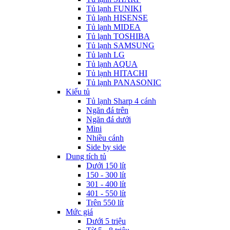
Tủ lạnh FUNIKI
Tủ lạnh HISENSE
Tủ lạnh MIDEA
Tủ lạnh TOSHIBA
Tủ lạnh SAMSUNG
Tủ lạnh LG
Tủ lạnh AQUA
Tủ lạnh HITACHI
Tủ lạnh PANASONIC
Kiểu tủ
Tủ lạnh Sharp 4 cánh
Ngăn đá trên
Ngăn đá dưới
Mini
Nhiều cánh
Side by side
Dung tích tủ
Dưới 150 lít
150 - 300 lít
301 - 400 lít
401 - 550 lít
Trên 550 lít
Mức giá
Dưới 5 triệu