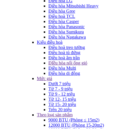
Điều hòa LG
Điều hòa Mitsubishi Heavy
Điều hòa Gree
Điều hoà TCL
Điều hòa Casper
Điều hòa Panasonic
Điều hòa Sumikura
Điều hòa Nagakawa
Kiểu điều hoà
Điều hoà treo tường
Điều hoà tủ đứng
Điều hoà âm trần
ĐIều hòa nối ống gió
Điều hòa Multi
Điều hòa di động
Mức giá
Dưới 7 triệu
Từ 7 - 9 triệu
Từ 9 - 12 triệu
Từ 12- 15 triệu
Từ 15- 20 triệu
Trên 20 triệu
Theo loại sản phẩm
9000 BTU (Phòng ≤ 15m2)
12000 BTU (Phòng 15-20m2)