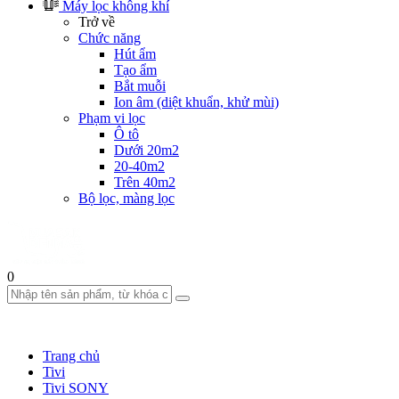
Máy lọc không khí
Trở về
Chức năng
Hút ẩm
Tạo ẩm
Bắt muỗi
Ion âm (diệt khuẩn, khử mùi)
Phạm vi lọc
Ô tô
Dưới 20m2
20-40m2
Trên 40m2
Bộ lọc, màng lọc
0
Trang chủ
Tivi
Tivi SONY