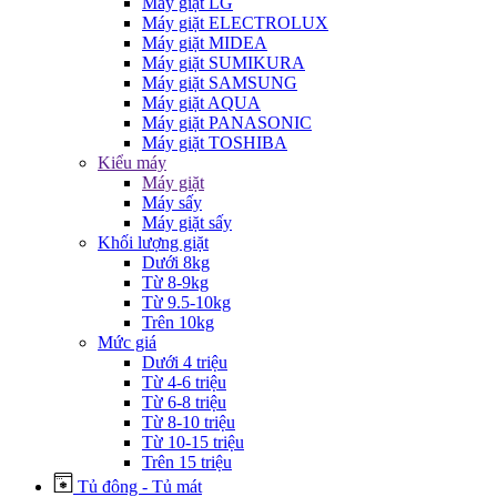
Máy giặt LG
Máy giặt ELECTROLUX
Máy giặt MIDEA
Máy giặt SUMIKURA
Máy giặt SAMSUNG
Máy giặt AQUA
Máy giặt PANASONIC
Máy giặt TOSHIBA
Kiểu máy
Máy giặt
Máy sấy
Máy giặt sấy
Khối lượng giặt
Dưới 8kg
Từ 8-9kg
Từ 9.5-10kg
Trên 10kg
Mức giá
Dưới 4 triệu
Từ 4-6 triệu
Từ 6-8 triệu
Từ 8-10 triệu
Từ 10-15 triệu
Trên 15 triệu
Tủ đông - Tủ mát