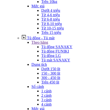
Trên 10kg
Mức giá
Dưới 4 triệu
Từ 4-6 triệu
Từ 6-8 triệu
Từ 8-10 triệu
Từ 10-15 triệu
Trên 15 triệu
Tủ đông - Tủ mát
Theo hãng
Tủ đông SANAKY
Tủ đông FUNIKI
Tủ đông LG
Tủ mát SANAKY
Dung tích
Dưới 150 lít
150 - 300 lít
300 - 450 lít
Trên 450 lít
Số cánh
1 cánh
2 cánh
3 cánh
4 cánh
Mức giá