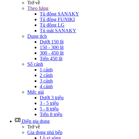
Trở về
Theo hãng
Tủ đông SANAKY
Tủ đông FUNIKI
Tủ đông LG
Tủ mát SANAKY
Dung tích
Dưới 150 lít
150 - 300 lít
300 - 450 lít
Trên 450 lít
Số cánh
1 cánh
2 cánh
3 cánh
4 cánh
Mức giá
Dưới 3 triệu
3 - 5 triệu
5 - 8 triệu
Trên 8 triệu
Điện gia dụng
Trở về
Gia đụng nhà bếp
Lò vi sóng