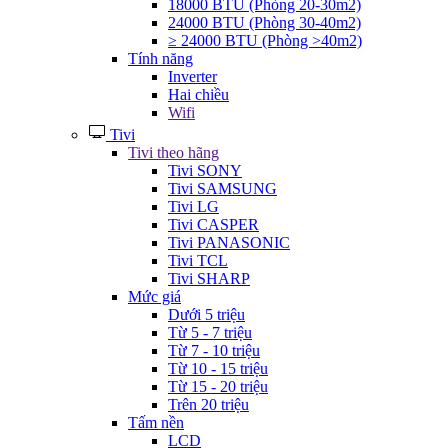
18000 BTU (Phòng 20-30m2)
24000 BTU (Phòng 30-40m2)
≥ 24000 BTU (Phòng >40m2)
Tính năng
Inverter
Hai chiều
Wifi
Tivi
Tivi theo hãng
Tivi SONY
Tivi SAMSUNG
Tivi LG
Tivi CASPER
Tivi PANASONIC
Tivi TCL
Tivi SHARP
Mức giá
Dưới 5 triệu
Từ 5 - 7 triệu
Từ 7 - 10 triệu
Từ 10 - 15 triệu
Từ 15 - 20 triệu
Trên 20 triệu
Tấm nền
LCD