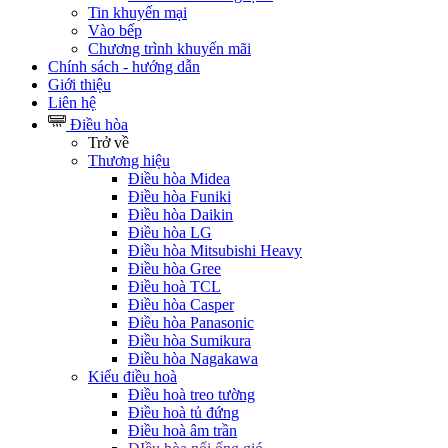
Tin khuyến mại
Vào bếp
Chương trình khuyến mãi
Chính sách - hướng dẫn
Giới thiệu
Liên hệ
Điều hòa
Trở về
Thương hiệu
Điều hòa Midea
Điều hòa Funiki
Điều hòa Daikin
Điều hòa LG
Điều hòa Mitsubishi Heavy
Điều hòa Gree
Điều hoà TCL
Điều hòa Casper
Điều hòa Panasonic
Điều hòa Sumikura
Điều hòa Nagakawa
Kiểu điều hoà
Điều hoà treo tường
Điều hoà tủ đứng
Điều hoà âm trần