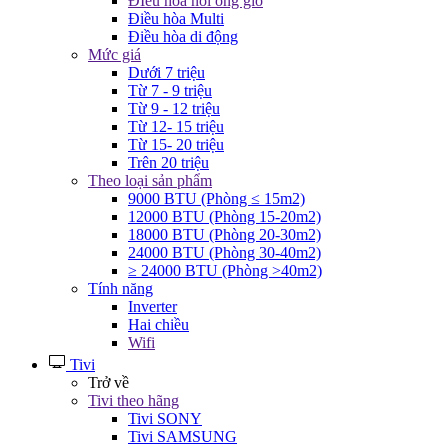
ĐIều hòa nối ống gió
Điều hòa Multi
Điều hòa di động
Mức giá
Dưới 7 triệu
Từ 7 - 9 triệu
Từ 9 - 12 triệu
Từ 12- 15 triệu
Từ 15- 20 triệu
Trên 20 triệu
Theo loại sản phẩm
9000 BTU (Phòng ≤ 15m2)
12000 BTU (Phòng 15-20m2)
18000 BTU (Phòng 20-30m2)
24000 BTU (Phòng 30-40m2)
≥ 24000 BTU (Phòng >40m2)
Tính năng
Inverter
Hai chiều
Wifi
Tivi
Trở về
Tivi theo hãng
Tivi SONY
Tivi SAMSUNG