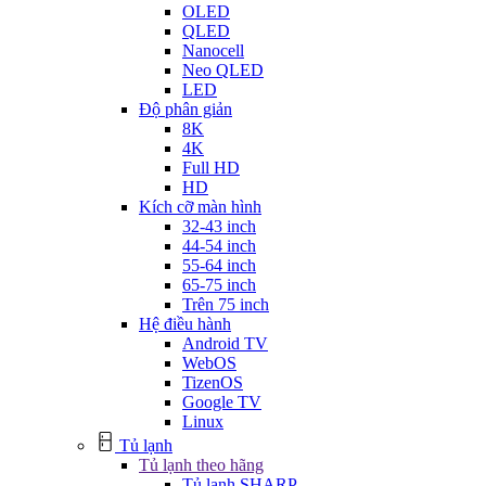
OLED
QLED
Nanocell
Neo QLED
LED
Độ phân giản
8K
4K
Full HD
HD
Kích cỡ màn hình
32-43 inch
44-54 inch
55-64 inch
65-75 inch
Trên 75 inch
Hệ điều hành
Android TV
WebOS
TizenOS
Google TV
Linux
Tủ lạnh
Tủ lạnh theo hãng
Tủ lạnh SHARP