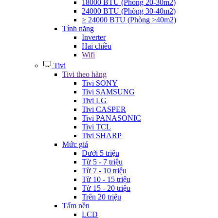
18000 BTU (Phòng 20-30m2)
24000 BTU (Phòng 30-40m2)
≥ 24000 BTU (Phòng >40m2)
Tính năng
Inverter
Hai chiều
Wifi
Tivi
Tivi theo hãng
Tivi SONY
Tivi SAMSUNG
Tivi LG
Tivi CASPER
Tivi PANASONIC
Tivi TCL
Tivi SHARP
Mức giá
Dưới 5 triệu
Từ 5 - 7 triệu
Từ 7 - 10 triệu
Từ 10 - 15 triệu
Từ 15 - 20 triệu
Trên 20 triệu
Tấm nền
LCD