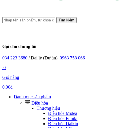
Tìm kiếm
Gọi cho chúng tôi
034 223 3680
/ Đại lý (Dự án):
0963 758 066
0
Giỏ hàng
0.00đ
Danh mục sản phẩm
Điều hòa
Thương hiệu
Điều hòa Midea
Điều hòa Funiki
Điều hòa Daikin