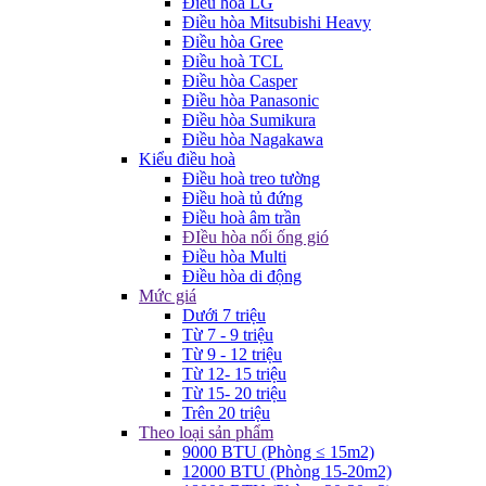
Điều hòa LG
Điều hòa Mitsubishi Heavy
Điều hòa Gree
Điều hoà TCL
Điều hòa Casper
Điều hòa Panasonic
Điều hòa Sumikura
Điều hòa Nagakawa
Kiểu điều hoà
Điều hoà treo tường
Điều hoà tủ đứng
Điều hoà âm trần
ĐIều hòa nối ống gió
Điều hòa Multi
Điều hòa di động
Mức giá
Dưới 7 triệu
Từ 7 - 9 triệu
Từ 9 - 12 triệu
Từ 12- 15 triệu
Từ 15- 20 triệu
Trên 20 triệu
Theo loại sản phẩm
9000 BTU (Phòng ≤ 15m2)
12000 BTU (Phòng 15-20m2)