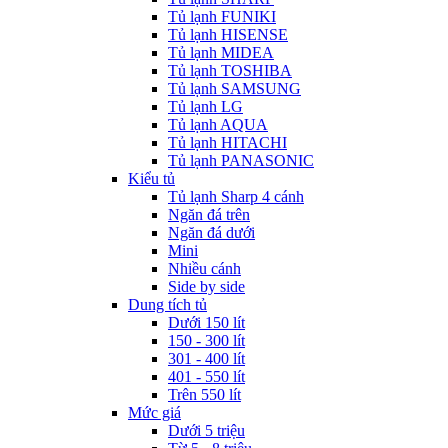
Tủ lạnh FUNIKI
Tủ lạnh HISENSE
Tủ lạnh MIDEA
Tủ lạnh TOSHIBA
Tủ lạnh SAMSUNG
Tủ lạnh LG
Tủ lạnh AQUA
Tủ lạnh HITACHI
Tủ lạnh PANASONIC
Kiểu tủ
Tủ lạnh Sharp 4 cánh
Ngăn đá trên
Ngăn đá dưới
Mini
Nhiều cánh
Side by side
Dung tích tủ
Dưới 150 lít
150 - 300 lít
301 - 400 lít
401 - 550 lít
Trên 550 lít
Mức giá
Dưới 5 triệu