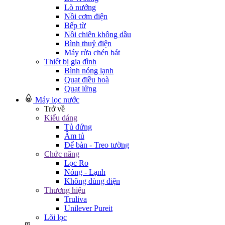
Lò nướng
Nồi cơm điện
Bếp từ
Nồi chiên không dầu
Bình thuỷ điện
Máy rửa chén bát
Thiết bị gia đình
Bình nóng lạnh
Quạt điều hoà
Quạt lửng
Máy lọc nước
Trở về
Kiểu dáng
Tủ đứng
Âm tủ
Để bàn - Treo tường
Chức năng
Lọc Ro
Nóng - Lạnh
Không dùng điện
Thương hiệu
Truliva
Unilever Pureit
Lõi lọc