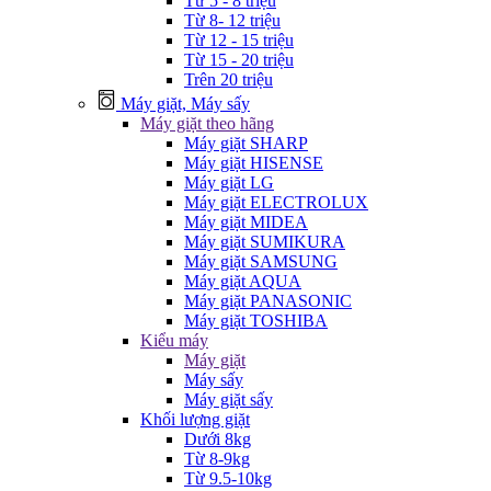
Từ 5 - 8 triệu
Từ 8- 12 triệu
Từ 12 - 15 triệu
Từ 15 - 20 triệu
Trên 20 triệu
Máy giặt, Máy sấy
Máy giặt theo hãng
Máy giặt SHARP
Máy giặt HISENSE
Máy giặt LG
Máy giặt ELECTROLUX
Máy giặt MIDEA
Máy giặt SUMIKURA
Máy giặt SAMSUNG
Máy giặt AQUA
Máy giặt PANASONIC
Máy giặt TOSHIBA
Kiểu máy
Máy giặt
Máy sấy
Máy giặt sấy
Khối lượng giặt
Dưới 8kg
Từ 8-9kg
Từ 9.5-10kg