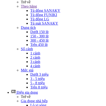
Trở về
Theo hãng
Tủ đông SANAKY
Tủ đông FUNIKI
Tủ đông LG
Tủ mát SANAKY
Dung tích
Dưới 150 lít
150 - 300 lít
300 - 450 lít
Trên 450 lít
Số cánh
1 cánh
2 cánh
3 cánh
4 cánh
Mức giá
Dưới 3 triệu
3 - 5 triệu
5 - 8 triệu
Trên 8 triệu
Điện gia dụng
Trở về
Gia đụng nhà bếp
Lò vi sóng