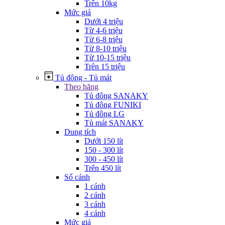
Trên 10kg
Mức giá
Dưới 4 triệu
Từ 4-6 triệu
Từ 6-8 triệu
Từ 8-10 triệu
Từ 10-15 triệu
Trên 15 triệu
Tủ đông - Tủ mát
Theo hãng
Tủ đông SANAKY
Tủ đông FUNIKI
Tủ đông LG
Tủ mát SANAKY
Dung tích
Dưới 150 lít
150 - 300 lít
300 - 450 lít
Trên 450 lít
Số cánh
1 cánh
2 cánh
3 cánh
4 cánh
Mức giá