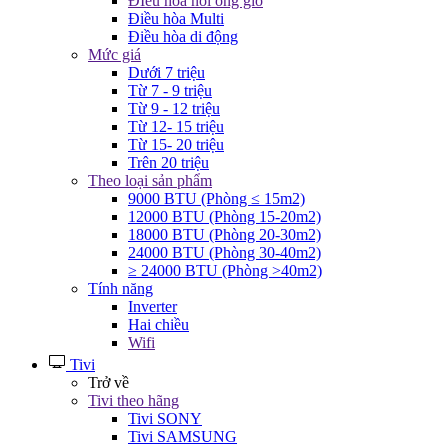
ĐIều hòa nối ống gió
Điều hòa Multi
Điều hòa di động
Mức giá
Dưới 7 triệu
Từ 7 - 9 triệu
Từ 9 - 12 triệu
Từ 12- 15 triệu
Từ 15- 20 triệu
Trên 20 triệu
Theo loại sản phẩm
9000 BTU (Phòng ≤ 15m2)
12000 BTU (Phòng 15-20m2)
18000 BTU (Phòng 20-30m2)
24000 BTU (Phòng 30-40m2)
≥ 24000 BTU (Phòng >40m2)
Tính năng
Inverter
Hai chiều
Wifi
Tivi
Trở về
Tivi theo hãng
Tivi SONY
Tivi SAMSUNG