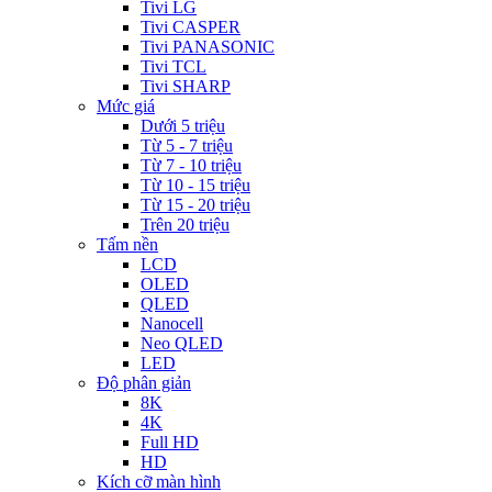
Tivi LG
Tivi CASPER
Tivi PANASONIC
Tivi TCL
Tivi SHARP
Mức giá
Dưới 5 triệu
Từ 5 - 7 triệu
Từ 7 - 10 triệu
Từ 10 - 15 triệu
Từ 15 - 20 triệu
Trên 20 triệu
Tấm nền
LCD
OLED
QLED
Nanocell
Neo QLED
LED
Độ phân giản
8K
4K
Full HD
HD
Kích cỡ màn hình