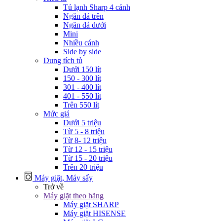
Tủ lạnh Sharp 4 cánh
Ngăn đá trên
Ngăn đá dưới
Mini
Nhiều cánh
Side by side
Dung tích tủ
Dưới 150 lít
150 - 300 lít
301 - 400 lít
401 - 550 lít
Trên 550 lít
Mức giá
Dưới 5 triệu
Từ 5 - 8 triệu
Từ 8- 12 triệu
Từ 12 - 15 triệu
Từ 15 - 20 triệu
Trên 20 triệu
Máy giặt, Máy sấy
Trở về
Máy giặt theo hãng
Máy giặt SHARP
Máy giặt HISENSE