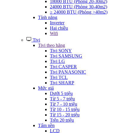
18000 BTU (Phòng 20-30m2)
24000 BTU (Phòng 30-40m2)
≥ 24000 BTU (Phòng >40m2)
Tính năng
Inverter
Hai chiều
Wifi
Tivi
Tivi theo hãng
Tivi SONY
Tivi SAMSUNG
Tivi LG
Tivi CASPER
Tivi PANASONIC
Tivi TCL
Tivi SHARP
Mức giá
Dưới 5 triệu
Từ 5 - 7 triệu
Từ 7 - 10 triệu
Từ 10 - 15 triệu
Từ 15 - 20 triệu
Trên 20 triệu
Tấm nền
LCD