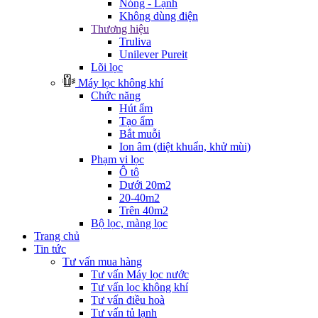
Nóng - Lạnh
Không dùng điện
Thương hiệu
Truliva
Unilever Pureit
Lõi lọc
Máy lọc không khí
Chức năng
Hút ẩm
Tạo ẩm
Bắt muỗi
Ion âm (diệt khuẩn, khử mùi)
Phạm vi lọc
Ô tô
Dưới 20m2
20-40m2
Trên 40m2
Bộ lọc, màng lọc
Trang chủ
Tin tức
Tư vấn mua hàng
Tư vấn Máy lọc nước
Tư vấn lọc không khí
Tư vấn điều hoà
Tư vấn tủ lạnh