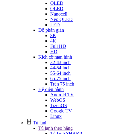
OLED
QLED
Nanocell
Neo QLED
LED
Độ phân giản
8K
4K
Full HD
HD
Kích cỡ màn hình
32-43 inch
44-54 inch
55-64 inch
65-75 inch
Trên 75 inch
Hệ điều hành
Android TV
WebOS
TizenOS
Google TV
Linux
Tủ lạnh
Tủ lạnh theo hãng
Tủ lạnh SHARP