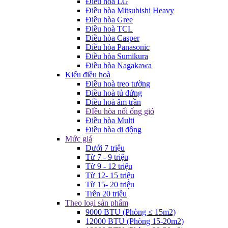
Điều hòa LG
Điều hòa Mitsubishi Heavy
Điều hòa Gree
Điều hoà TCL
Điều hòa Casper
Điều hòa Panasonic
Điều hòa Sumikura
Điều hòa Nagakawa
Kiểu điều hoà
Điều hoà treo tường
Điều hoà tủ đứng
Điều hoà âm trần
ĐIều hòa nối ống gió
Điều hòa Multi
Điều hòa di động
Mức giá
Dưới 7 triệu
Từ 7 - 9 triệu
Từ 9 - 12 triệu
Từ 12- 15 triệu
Từ 15- 20 triệu
Trên 20 triệu
Theo loại sản phẩm
9000 BTU (Phòng ≤ 15m2)
12000 BTU (Phòng 15-20m2)