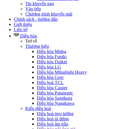
Tin khuyến mại
Vào bếp
Chương trình khuyến mãi
Chính sách - hướng dẫn
Giới thiệu
Liên hệ
Điều hòa
Trở về
Thương hiệu
Điều hòa Midea
Điều hòa Funiki
Điều hòa Daikin
Điều hòa LG
Điều hòa Mitsubishi Heavy
Điều hòa Gree
Điều hoà TCL
Điều hòa Casper
Điều hòa Panasonic
Điều hòa Sumikura
Điều hòa Nagakawa
Kiểu điều hoà
Điều hoà treo tường
Điều hoà tủ đứng
Điều hoà âm trần