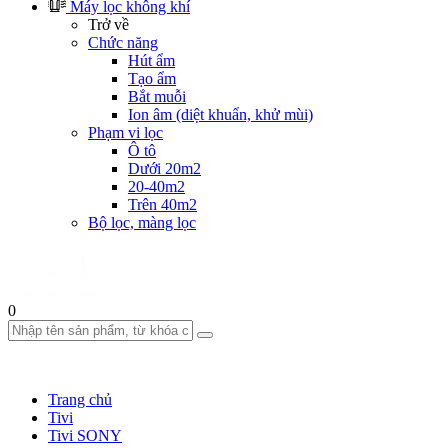
Máy lọc không khí
Trở về
Chức năng
Hút ẩm
Tạo ẩm
Bắt muỗi
Ion âm (diệt khuẩn, khử mùi)
Phạm vi lọc
Ô tô
Dưới 20m2
20-40m2
Trên 40m2
Bộ lọc, màng lọc
0
Trang chủ
Tivi
Tivi SONY