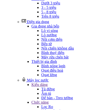
Dưới 3 triệu
3 - 5 triệu
5 - 8 triệu
Trên 8 triệu
Điện gia dụng
Gia đụng nhà bếp
Lò vi sóng
Lò nướng
Nồi cơm điện
Bếp từ
Nồi chiên không dầu
Bình thuỷ điện
Máy rửa chén bát
Thiết bị gia đình
Bình nóng lạnh
Quạt điều hoà
Quạt lửng
Máy lọc nước
Kiểu dáng
Tủ đứng
Âm tủ
Để bàn - Treo tường
Chức năng
Lọc Ro