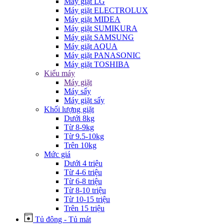
Máy giặt LG
Máy giặt ELECTROLUX
Máy giặt MIDEA
Máy giặt SUMIKURA
Máy giặt SAMSUNG
Máy giặt AQUA
Máy giặt PANASONIC
Máy giặt TOSHIBA
Kiểu máy
Máy giặt
Máy sấy
Máy giặt sấy
Khối lượng giặt
Dưới 8kg
Từ 8-9kg
Từ 9.5-10kg
Trên 10kg
Mức giá
Dưới 4 triệu
Từ 4-6 triệu
Từ 6-8 triệu
Từ 8-10 triệu
Từ 10-15 triệu
Trên 15 triệu
Tủ đông - Tủ mát