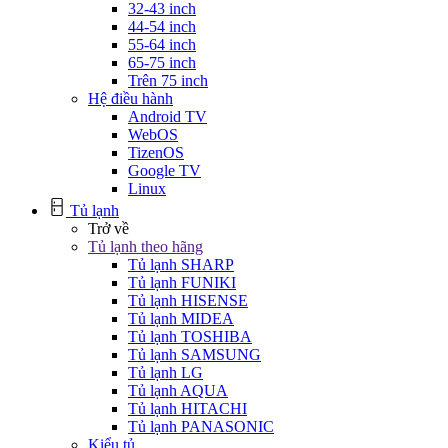
32-43 inch
44-54 inch
55-64 inch
65-75 inch
Trên 75 inch
Hệ điều hành
Android TV
WebOS
TizenOS
Google TV
Linux
Tủ lạnh
Trở về
Tủ lạnh theo hãng
Tủ lạnh SHARP
Tủ lạnh FUNIKI
Tủ lạnh HISENSE
Tủ lạnh MIDEA
Tủ lạnh TOSHIBA
Tủ lạnh SAMSUNG
Tủ lạnh LG
Tủ lạnh AQUA
Tủ lạnh HITACHI
Tủ lạnh PANASONIC
Kiểu tủ