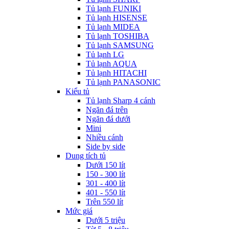
Tủ lạnh FUNIKI
Tủ lạnh HISENSE
Tủ lạnh MIDEA
Tủ lạnh TOSHIBA
Tủ lạnh SAMSUNG
Tủ lạnh LG
Tủ lạnh AQUA
Tủ lạnh HITACHI
Tủ lạnh PANASONIC
Kiểu tủ
Tủ lạnh Sharp 4 cánh
Ngăn đá trên
Ngăn đá dưới
Mini
Nhiều cánh
Side by side
Dung tích tủ
Dưới 150 lít
150 - 300 lít
301 - 400 lít
401 - 550 lít
Trên 550 lít
Mức giá
Dưới 5 triệu