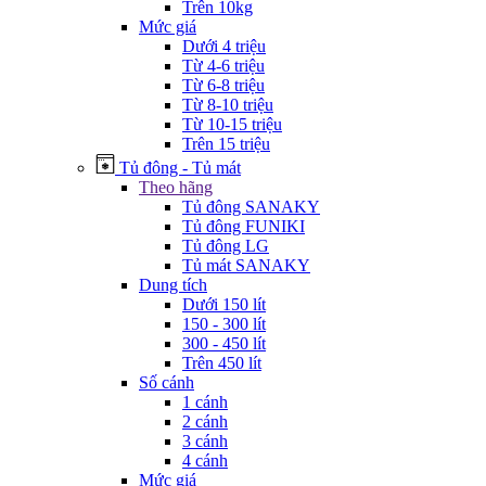
Trên 10kg
Mức giá
Dưới 4 triệu
Từ 4-6 triệu
Từ 6-8 triệu
Từ 8-10 triệu
Từ 10-15 triệu
Trên 15 triệu
Tủ đông - Tủ mát
Theo hãng
Tủ đông SANAKY
Tủ đông FUNIKI
Tủ đông LG
Tủ mát SANAKY
Dung tích
Dưới 150 lít
150 - 300 lít
300 - 450 lít
Trên 450 lít
Số cánh
1 cánh
2 cánh
3 cánh
4 cánh
Mức giá