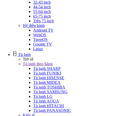
32-43 inch
44-54 inch
55-64 inch
65-75 inch
Trên 75 inch
Hệ điều hành
Android TV
WebOS
TizenOS
Google TV
Linux
Tủ lạnh
Trở về
Tủ lạnh theo hãng
Tủ lạnh SHARP
Tủ lạnh FUNIKI
Tủ lạnh HISENSE
Tủ lạnh MIDEA
Tủ lạnh TOSHIBA
Tủ lạnh SAMSUNG
Tủ lạnh LG
Tủ lạnh AQUA
Tủ lạnh HITACHI
Tủ lạnh PANASONIC
Kiểu tủ