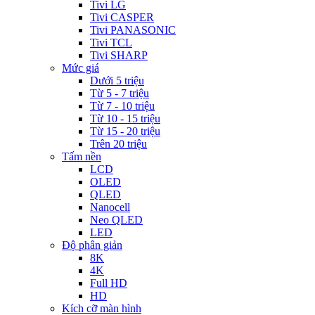
Tivi LG
Tivi CASPER
Tivi PANASONIC
Tivi TCL
Tivi SHARP
Mức giá
Dưới 5 triệu
Từ 5 - 7 triệu
Từ 7 - 10 triệu
Từ 10 - 15 triệu
Từ 15 - 20 triệu
Trên 20 triệu
Tấm nền
LCD
OLED
QLED
Nanocell
Neo QLED
LED
Độ phân giản
8K
4K
Full HD
HD
Kích cỡ màn hình