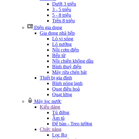
Dưới 3 triệu
3 - 5 triệu
5 - 8 triệu
Trên 8 triệu
Điện gia dụng
Gia đụng nhà bếp
Lò vi sóng
Lò nướng
Nồi cơm điện
Bếp từ
Nồi chiên không dầu
Bình thuỷ điện
Máy rửa chén bát
Thiết bị gia đình
Bình nóng lạnh
Quạt điều hoà
Quạt lửng
Máy lọc nước
Kiểu dáng
Tủ đứng
Âm tủ
Để bàn - Treo tường
Chức năng
Lọc Ro