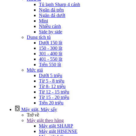
Tủ lạnh Sharp 4 cánh
Ngăn đá trên
Ngăn đá dưới
Mini
Nhiều cánh
Side by side
Dung tích tủ
Dưới 150 lít
150 - 300 lít
301 - 400 lít
401 - 550 lít
Trên 550 lít
Mức giá
Dưới 5 triệu
Từ 5 - 8 triệu
Từ 8- 12 triệu
Từ 12 - 15 triệu
Từ 15 - 20 triệu
Trên 20 triệu
Máy giặt, Máy sấy
Trở về
Máy giặt theo hãng
Máy giặt SHARP
Máy giặt HISENSE