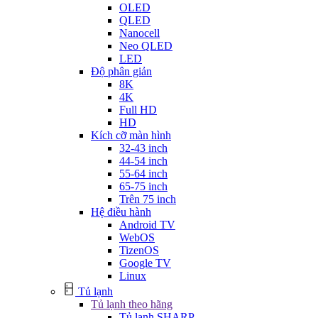
OLED
QLED
Nanocell
Neo QLED
LED
Độ phân giản
8K
4K
Full HD
HD
Kích cỡ màn hình
32-43 inch
44-54 inch
55-64 inch
65-75 inch
Trên 75 inch
Hệ điều hành
Android TV
WebOS
TizenOS
Google TV
Linux
Tủ lạnh
Tủ lạnh theo hãng
Tủ lạnh SHARP