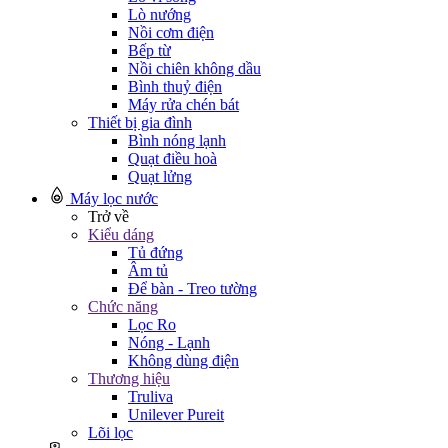
Lò nướng
Nồi cơm điện
Bếp từ
Nồi chiên không dầu
Bình thuỷ điện
Máy rửa chén bát
Thiết bị gia đình
Bình nóng lạnh
Quạt điều hoà
Quạt lửng
Máy lọc nước
Trở về
Kiểu dáng
Tủ đứng
Âm tủ
Để bàn - Treo tường
Chức năng
Lọc Ro
Nóng - Lạnh
Không dùng điện
Thương hiệu
Truliva
Unilever Pureit
Lõi lọc