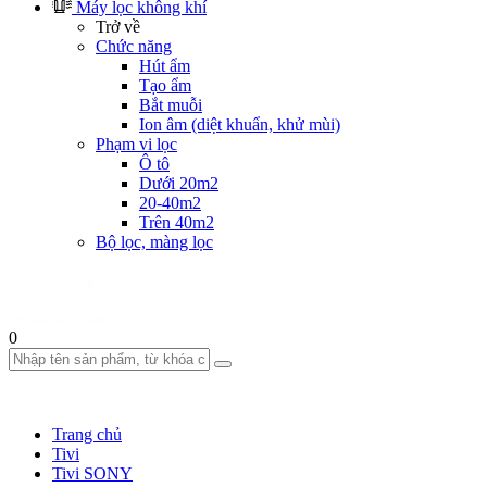
Máy lọc không khí
Trở về
Chức năng
Hút ẩm
Tạo ẩm
Bắt muỗi
Ion âm (diệt khuẩn, khử mùi)
Phạm vi lọc
Ô tô
Dưới 20m2
20-40m2
Trên 40m2
Bộ lọc, màng lọc
0
Trang chủ
Tivi
Tivi SONY