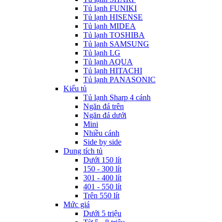
Tủ lạnh FUNIKI
Tủ lạnh HISENSE
Tủ lạnh MIDEA
Tủ lạnh TOSHIBA
Tủ lạnh SAMSUNG
Tủ lạnh LG
Tủ lạnh AQUA
Tủ lạnh HITACHI
Tủ lạnh PANASONIC
Kiểu tủ
Tủ lạnh Sharp 4 cánh
Ngăn đá trên
Ngăn đá dưới
Mini
Nhiều cánh
Side by side
Dung tích tủ
Dưới 150 lít
150 - 300 lít
301 - 400 lít
401 - 550 lít
Trên 550 lít
Mức giá
Dưới 5 triệu