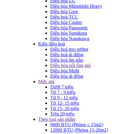
Điều hòa LG
Điều hòa Mitsubishi Heavy
Điều hòa Gree
Điều hoà TCL
Điều hòa Casper
Điều hòa Panasonic
Điều hòa Sumikura
Điều hòa Nagakawa
Kiểu điều hoà
Điều hoà treo tường
Điều hoà tủ đứng
Điều hoà âm trần
ĐIều hòa nối ống gió
Điều hòa Multi
Điều hòa di động
Mức giá
Dưới 7 triệu
Từ 7 - 9 triệu
Từ 9 - 12 triệu
Từ 12- 15 triệu
Từ 15- 20 triệu
Trên 20 triệu
Theo loại sản phẩm
9000 BTU (Phòng ≤ 15m2)
12000 BTU (Phòng 15-20m2)