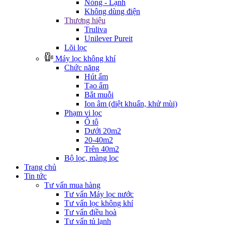
Nóng - Lạnh
Không dùng điện
Thương hiệu
Truliva
Unilever Pureit
Lõi lọc
Máy lọc không khí
Chức năng
Hút ẩm
Tạo ẩm
Bắt muỗi
Ion âm (diệt khuẩn, khử mùi)
Phạm vi lọc
Ô tô
Dưới 20m2
20-40m2
Trên 40m2
Bộ lọc, màng lọc
Trang chủ
Tin tức
Tư vấn mua hàng
Tư vấn Máy lọc nước
Tư vấn lọc không khí
Tư vấn điều hoà
Tư vấn tủ lạnh