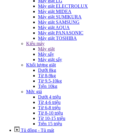
Máy giặt LG
Máy giặt ELECTROLUX
Máy giặt MIDEA
Máy giặt SUMIKURA
Máy giặt SAMSUNG
Máy giặt AQUA
Máy giặt PANASONIC
Máy giặt TOSHIBA
Kiểu máy
Máy giặt
Máy sấy
Máy giặt sấy
Khối lượng giặt
Dưới 8kg
Từ 8-9kg
Từ 9.5-10kg
Trên 10kg
Mức giá
Dưới 4 triệu
Từ 4-6 triệu
Từ 6-8 triệu
Từ 8-10 triệu
Từ 10-15 triệu
Trên 15 triệu
Tủ đông - Tủ mát