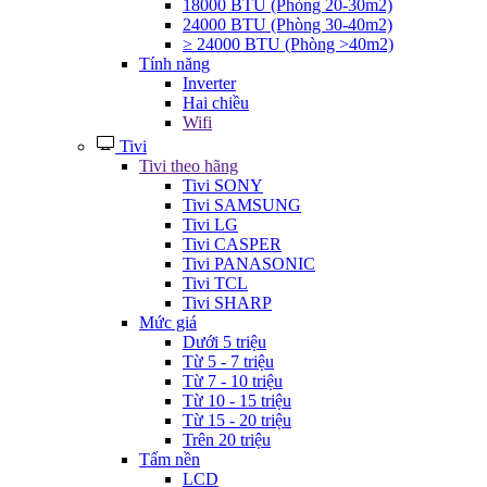
18000 BTU (Phòng 20-30m2)
24000 BTU (Phòng 30-40m2)
≥ 24000 BTU (Phòng >40m2)
Tính năng
Inverter
Hai chiều
Wifi
Tivi
Tivi theo hãng
Tivi SONY
Tivi SAMSUNG
Tivi LG
Tivi CASPER
Tivi PANASONIC
Tivi TCL
Tivi SHARP
Mức giá
Dưới 5 triệu
Từ 5 - 7 triệu
Từ 7 - 10 triệu
Từ 10 - 15 triệu
Từ 15 - 20 triệu
Trên 20 triệu
Tấm nền
LCD