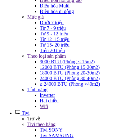
ĐIều hòa nối ống gió
Điều hòa Multi
Điều hòa di động
Mức giá
Dưới 7 triệu
Từ 7 - 9 triệu
Từ 9 - 12 triệu
Từ 12- 15 triệu
Từ 15- 20 triệu
Trên 20 triệu
Theo loại sản phẩm
9000 BTU (Phòng ≤ 15m2)
12000 BTU (Phòng 15-20m2)
18000 BTU (Phòng 20-30m2)
24000 BTU (Phòng 30-40m2)
≥ 24000 BTU (Phòng >40m2)
Tính năng
Inverter
Hai chiều
Wifi
Tivi
Trở về
Tivi theo hãng
Tivi SONY
Tivi SAMSUNG