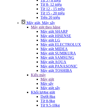
Từ 5 - 8 triệu
Từ 8- 12 triệu
Từ 12 - 15 triệu
Từ 15 - 20 triệu
Trên 20 triệu
Máy giặt, Máy sấy
Máy giặt theo hãng
Máy giặt SHARP
Máy giặt HISENSE
Máy giặt LG
Máy giặt ELECTROLUX
Máy giặt MIDEA
Máy giặt SUMIKURA
Máy giặt SAMSUNG
Máy giặt AQUA
Máy giặt PANASONIC
Máy giặt TOSHIBA
Kiểu máy
Máy giặt
Máy sấy
Máy giặt sấy
Khối lượng giặt
Dưới 8kg
Từ 8-9kg
Từ 9.5-10kg