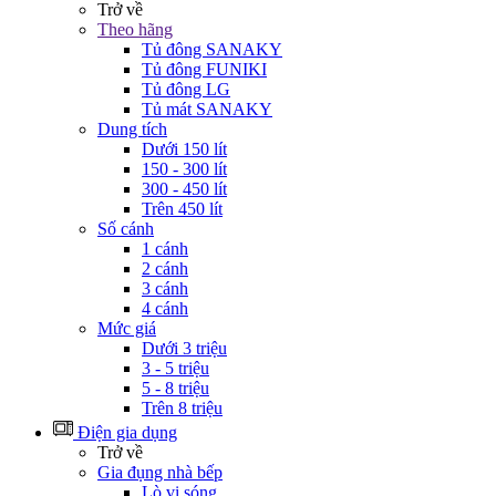
Trở về
Theo hãng
Tủ đông SANAKY
Tủ đông FUNIKI
Tủ đông LG
Tủ mát SANAKY
Dung tích
Dưới 150 lít
150 - 300 lít
300 - 450 lít
Trên 450 lít
Số cánh
1 cánh
2 cánh
3 cánh
4 cánh
Mức giá
Dưới 3 triệu
3 - 5 triệu
5 - 8 triệu
Trên 8 triệu
Điện gia dụng
Trở về
Gia đụng nhà bếp
Lò vi sóng