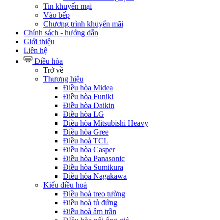
Tin khuyến mại
Vào bếp
Chương trình khuyến mãi
Chính sách - hướng dẫn
Giới thiệu
Liên hệ
Điều hòa
Trở về
Thương hiệu
Điều hòa Midea
Điều hòa Funiki
Điều hòa Daikin
Điều hòa LG
Điều hòa Mitsubishi Heavy
Điều hòa Gree
Điều hoà TCL
Điều hòa Casper
Điều hòa Panasonic
Điều hòa Sumikura
Điều hòa Nagakawa
Kiểu điều hoà
Điều hoà treo tường
Điều hoà tủ đứng
Điều hoà âm trần