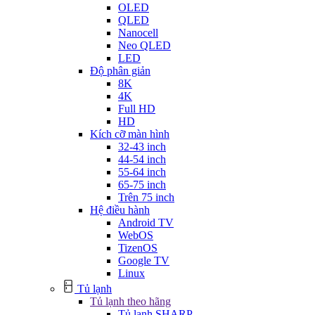
OLED
QLED
Nanocell
Neo QLED
LED
Độ phân giản
8K
4K
Full HD
HD
Kích cỡ màn hình
32-43 inch
44-54 inch
55-64 inch
65-75 inch
Trên 75 inch
Hệ điều hành
Android TV
WebOS
TizenOS
Google TV
Linux
Tủ lạnh
Tủ lạnh theo hãng
Tủ lạnh SHARP