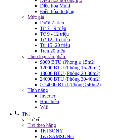
ĐIều hòa nối ống gió
Điều hòa Multi
Điều hòa di động
Mức giá
Dưới 7 triệu
Từ 7 - 9 triệu
Từ 9 - 12 triệu
Từ 12- 15 triệu
Từ 15- 20 triệu
Trên 20 triệu
Theo loại sản phẩm
9000 BTU (Phòng ≤ 15m2)
12000 BTU (Phòng 15-20m2)
18000 BTU (Phòng 20-30m2)
24000 BTU (Phòng 30-40m2)
≥ 24000 BTU (Phòng >40m2)
Tính năng
Inverter
Hai chiều
Wifi
Tivi
Trở về
Tivi theo hãng
Tivi SONY
Tivi SAMSUNG