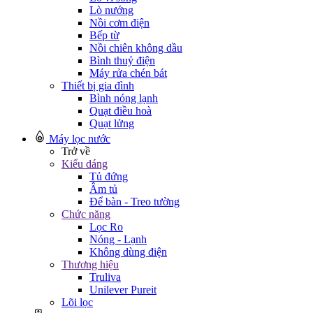
Lò nướng
Nồi cơm điện
Bếp từ
Nồi chiên không dầu
Bình thuỷ điện
Máy rửa chén bát
Thiết bị gia đình
Bình nóng lạnh
Quạt điều hoà
Quạt lửng
Máy lọc nước
Trở về
Kiểu dáng
Tủ đứng
Âm tủ
Để bàn - Treo tường
Chức năng
Lọc Ro
Nóng - Lạnh
Không dùng điện
Thương hiệu
Truliva
Unilever Pureit
Lõi lọc