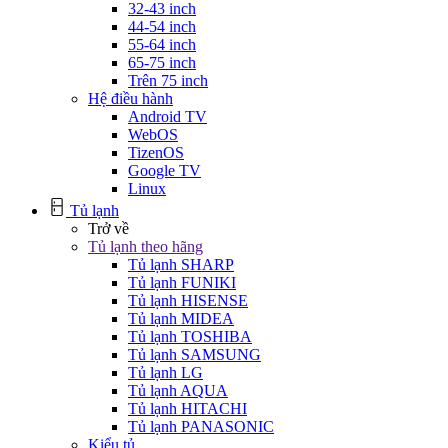
32-43 inch
44-54 inch
55-64 inch
65-75 inch
Trên 75 inch
Hệ điều hành
Android TV
WebOS
TizenOS
Google TV
Linux
Tủ lạnh
Trở về
Tủ lạnh theo hãng
Tủ lạnh SHARP
Tủ lạnh FUNIKI
Tủ lạnh HISENSE
Tủ lạnh MIDEA
Tủ lạnh TOSHIBA
Tủ lạnh SAMSUNG
Tủ lạnh LG
Tủ lạnh AQUA
Tủ lạnh HITACHI
Tủ lạnh PANASONIC
Kiểu tủ