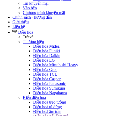
Tin khuyến mại
Vào bếp
Chương trình khuyến mãi
Chính sách - hướng dẫn
Giới thiệu
Liên hệ
Điều hòa
Trở về
Thương hiệu
Điều hòa Midea
Điều hòa Funiki
Điều hòa Daikin
Điều hòa LG
Điều hòa Mitsubishi Heavy
Điều hòa Gree
Điều hoà TCL
Điều hòa Casper
Điều hòa Panasonic
Điều hòa Sumikura
Điều hòa Nagakawa
Kiểu điều hoà
Điều hoà treo tường
Điều hoà tủ đứng
Điều hoà âm trần