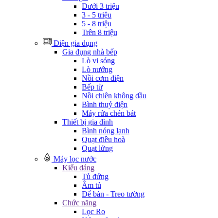
Dưới 3 triệu
3 - 5 triệu
5 - 8 triệu
Trên 8 triệu
Điện gia dụng
Gia đụng nhà bếp
Lò vi sóng
Lò nướng
Nồi cơm điện
Bếp từ
Nồi chiên không dầu
Bình thuỷ điện
Máy rửa chén bát
Thiết bị gia đình
Bình nóng lạnh
Quạt điều hoà
Quạt lửng
Máy lọc nước
Kiểu dáng
Tủ đứng
Âm tủ
Để bàn - Treo tường
Chức năng
Lọc Ro