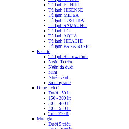
Tủ lạnh FUNIKI
Tủ lạnh HISENSE
Tủ lạnh MIDEA
Tủ lạnh TOSHIBA
Tủ lạnh SAMSUNG
Tủ lạnh LG
Tủ lạnh AQUA
Tủ lạnh HITACHI
Tủ lạnh PANASONIC
Kiểu tủ
Tủ lạnh Sharp 4 cánh
Ngăn đá trên
Ngăn đá dưới
Mini
Nhiều cánh
Side by side
Dung tích tủ
Dưới 150 lít
150 - 300 lít
301 - 400 lít
401 - 550 lít
Trên 550 lít
Mức giá
Dưới 5 triệu