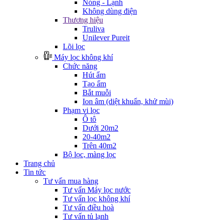
Nóng - Lạnh
Không dùng điện
Thương hiệu
Truliva
Unilever Pureit
Lõi lọc
Máy lọc không khí
Chức năng
Hút ẩm
Tạo ẩm
Bắt muỗi
Ion âm (diệt khuẩn, khử mùi)
Phạm vi lọc
Ô tô
Dưới 20m2
20-40m2
Trên 40m2
Bộ lọc, màng lọc
Trang chủ
Tin tức
Tư vấn mua hàng
Tư vấn Máy lọc nước
Tư vấn lọc không khí
Tư vấn điều hoà
Tư vấn tủ lạnh