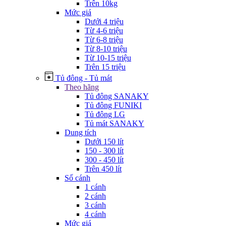
Trên 10kg
Mức giá
Dưới 4 triệu
Từ 4-6 triệu
Từ 6-8 triệu
Từ 8-10 triệu
Từ 10-15 triệu
Trên 15 triệu
Tủ đông - Tủ mát
Theo hãng
Tủ đông SANAKY
Tủ đông FUNIKI
Tủ đông LG
Tủ mát SANAKY
Dung tích
Dưới 150 lít
150 - 300 lít
300 - 450 lít
Trên 450 lít
Số cánh
1 cánh
2 cánh
3 cánh
4 cánh
Mức giá