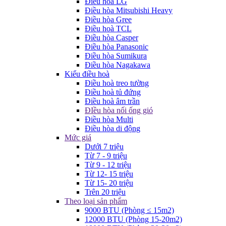
Điều hòa LG
Điều hòa Mitsubishi Heavy
Điều hòa Gree
Điều hoà TCL
Điều hòa Casper
Điều hòa Panasonic
Điều hòa Sumikura
Điều hòa Nagakawa
Kiểu điều hoà
Điều hoà treo tường
Điều hoà tủ đứng
Điều hoà âm trần
ĐIều hòa nối ống gió
Điều hòa Multi
Điều hòa di động
Mức giá
Dưới 7 triệu
Từ 7 - 9 triệu
Từ 9 - 12 triệu
Từ 12- 15 triệu
Từ 15- 20 triệu
Trên 20 triệu
Theo loại sản phẩm
9000 BTU (Phòng ≤ 15m2)
12000 BTU (Phòng 15-20m2)