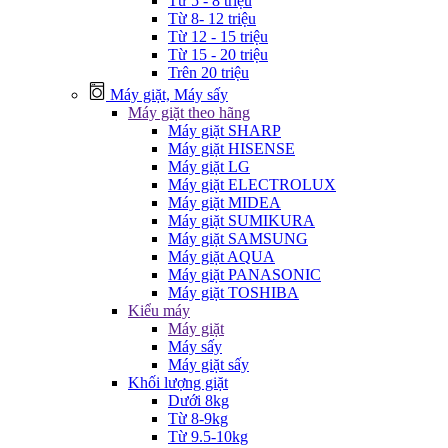
Từ 5 - 8 triệu
Từ 8- 12 triệu
Từ 12 - 15 triệu
Từ 15 - 20 triệu
Trên 20 triệu
Máy giặt, Máy sấy
Máy giặt theo hãng
Máy giặt SHARP
Máy giặt HISENSE
Máy giặt LG
Máy giặt ELECTROLUX
Máy giặt MIDEA
Máy giặt SUMIKURA
Máy giặt SAMSUNG
Máy giặt AQUA
Máy giặt PANASONIC
Máy giặt TOSHIBA
Kiểu máy
Máy giặt
Máy sấy
Máy giặt sấy
Khối lượng giặt
Dưới 8kg
Từ 8-9kg
Từ 9.5-10kg