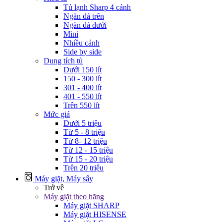
Tủ lạnh Sharp 4 cánh
Ngăn đá trên
Ngăn đá dưới
Mini
Nhiều cánh
Side by side
Dung tích tủ
Dưới 150 lít
150 - 300 lít
301 - 400 lít
401 - 550 lít
Trên 550 lít
Mức giá
Dưới 5 triệu
Từ 5 - 8 triệu
Từ 8- 12 triệu
Từ 12 - 15 triệu
Từ 15 - 20 triệu
Trên 20 triệu
Máy giặt, Máy sấy
Trở về
Máy giặt theo hãng
Máy giặt SHARP
Máy giặt HISENSE