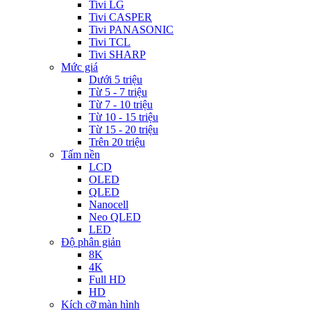
Tivi LG
Tivi CASPER
Tivi PANASONIC
Tivi TCL
Tivi SHARP
Mức giá
Dưới 5 triệu
Từ 5 - 7 triệu
Từ 7 - 10 triệu
Từ 10 - 15 triệu
Từ 15 - 20 triệu
Trên 20 triệu
Tấm nền
LCD
OLED
QLED
Nanocell
Neo QLED
LED
Độ phân giản
8K
4K
Full HD
HD
Kích cỡ màn hình