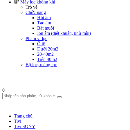
Máy lọc không khí
Trở về
Chức năng
Hút ẩm
Tạo ẩm
Bắt muỗi
Ion âm (diệt khuẩn, khử mùi)
Phạm vi lọc
Ô tô
Dưới 20m2
20-40m2
Trên 40m2
Bộ lọc, màng lọc
0
Trang chủ
Tivi
Tivi SONY