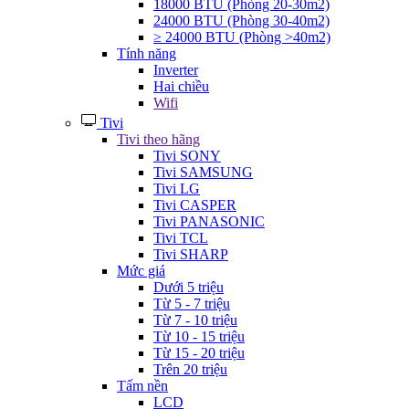
18000 BTU (Phòng 20-30m2)
24000 BTU (Phòng 30-40m2)
≥ 24000 BTU (Phòng >40m2)
Tính năng
Inverter
Hai chiều
Wifi
Tivi
Tivi theo hãng
Tivi SONY
Tivi SAMSUNG
Tivi LG
Tivi CASPER
Tivi PANASONIC
Tivi TCL
Tivi SHARP
Mức giá
Dưới 5 triệu
Từ 5 - 7 triệu
Từ 7 - 10 triệu
Từ 10 - 15 triệu
Từ 15 - 20 triệu
Trên 20 triệu
Tấm nền
LCD