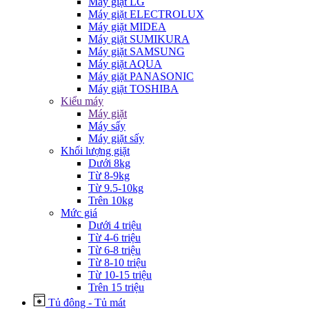
Máy giặt LG
Máy giặt ELECTROLUX
Máy giặt MIDEA
Máy giặt SUMIKURA
Máy giặt SAMSUNG
Máy giặt AQUA
Máy giặt PANASONIC
Máy giặt TOSHIBA
Kiểu máy
Máy giặt
Máy sấy
Máy giặt sấy
Khối lượng giặt
Dưới 8kg
Từ 8-9kg
Từ 9.5-10kg
Trên 10kg
Mức giá
Dưới 4 triệu
Từ 4-6 triệu
Từ 6-8 triệu
Từ 8-10 triệu
Từ 10-15 triệu
Trên 15 triệu
Tủ đông - Tủ mát