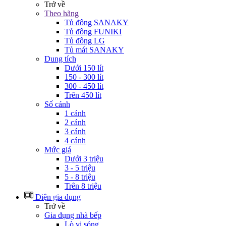
Trở về
Theo hãng
Tủ đông SANAKY
Tủ đông FUNIKI
Tủ đông LG
Tủ mát SANAKY
Dung tích
Dưới 150 lít
150 - 300 lít
300 - 450 lít
Trên 450 lít
Số cánh
1 cánh
2 cánh
3 cánh
4 cánh
Mức giá
Dưới 3 triệu
3 - 5 triệu
5 - 8 triệu
Trên 8 triệu
Điện gia dụng
Trở về
Gia đụng nhà bếp
Lò vi sóng