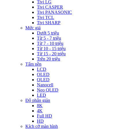
Tivi LG
Tivi CASPER
Tivi PANASONIC
Tivi TCL
Tivi SHARP
Mức giá
Dưới 5 triệu
Từ 5 - 7 triệu
Từ 7 - 10 triệu
Từ 10 - 15 triệu
Từ 15 - 20 triệu
Trên 20 triệu
Tấm nền
LCD
OLED
QLED
Nanocell
Neo QLED
LED
Độ phân giản
8K
4K
Full HD
HD
Kích cỡ màn hình