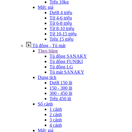
Trên 10kg
Mức giá
Dưới 4 triệu
Từ 4-6 triệu
Từ 6-8 triệu
Từ 8-10 triệu
Từ 10-15 triệu
Trên 15 triệu
Tủ đông - Tủ mát
Theo hãng
Tủ đông SANAKY
Tủ đông FUNIKI
Tủ đông LG
Tủ mát SANAKY
Dung tích
Dưới 150 lít
150 - 300 lít
300 - 450 lít
Trên 450 lít
Số cánh
1 cánh
2 cánh
3 cánh
4 cánh
Mức giá