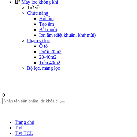
Máy lọc không khí
Trở về
Chức năng
Hút ẩm
Tạo ẩm
Bắt muỗi
Ion âm (diệt khuẩn, khử mùi)
Phạm vi lọc
Ô tô
Dưới 20m2
20-40m2
Trên 40m2
Bộ lọc, màng lọc
0
Trang chủ
Tivi
Tivi TCL