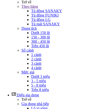
Trở về
Theo hãng
Tủ đông SANAKY
Tủ đông FUNIKI
Tủ đông LG
Tủ mát SANAKY
Dung tích
Dưới 150 lít
150 - 300 lít
300 - 450 lít
Trên 450 lít
Số cánh
1 cánh
2 cánh
3 cánh
4 cánh
Mức giá
Dưới 3 triệu
3 - 5 triệu
5 - 8 triệu
Trên 8 triệu
Điện gia dụng
Trở về
Gia đụng nhà bếp
Lò vi sóng