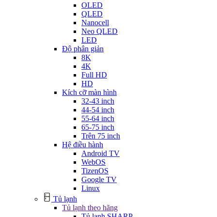
OLED
QLED
Nanocell
Neo QLED
LED
Độ phân giản
8K
4K
Full HD
HD
Kích cỡ màn hình
32-43 inch
44-54 inch
55-64 inch
65-75 inch
Trên 75 inch
Hệ điều hành
Android TV
WebOS
TizenOS
Google TV
Linux
Tủ lạnh
Tủ lạnh theo hãng
Tủ lạnh SHARP