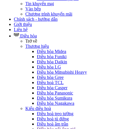
Tin khuyến mại
Vào bếp
Chương trình khuyến mãi
Chính sách - hướng dẫn
Giới thiệu
Liên hệ
Điều hòa
Trở về
Thương hiệu
Điều hòa Midea
Điều hòa Funiki
Điều hòa Daikin
Điều hòa LG
Điều hòa Mitsubishi Heavy
Điều hòa Gree
Điều hoà TCL
Điều hòa Casper
Điều hòa Panasonic
Điều hòa Sumikura
Điều hòa Nagakawa
Kiểu điều hoà
Điều hoà treo tường
Điều hoà tủ đứng
Điều hoà âm trần