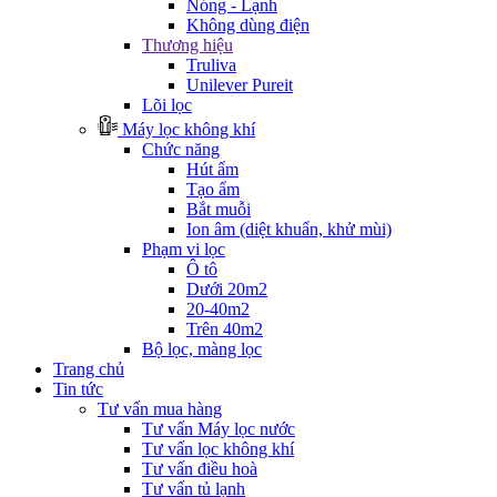
Nóng - Lạnh
Không dùng điện
Thương hiệu
Truliva
Unilever Pureit
Lõi lọc
Máy lọc không khí
Chức năng
Hút ẩm
Tạo ẩm
Bắt muỗi
Ion âm (diệt khuẩn, khử mùi)
Phạm vi lọc
Ô tô
Dưới 20m2
20-40m2
Trên 40m2
Bộ lọc, màng lọc
Trang chủ
Tin tức
Tư vấn mua hàng
Tư vấn Máy lọc nước
Tư vấn lọc không khí
Tư vấn điều hoà
Tư vấn tủ lạnh