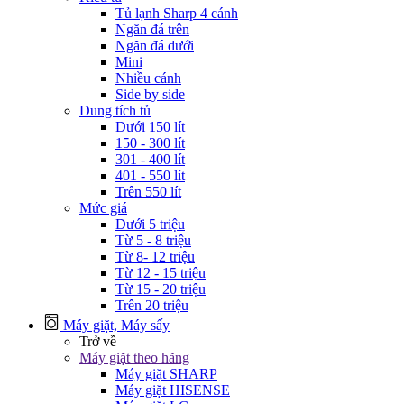
Tủ lạnh Sharp 4 cánh
Ngăn đá trên
Ngăn đá dưới
Mini
Nhiều cánh
Side by side
Dung tích tủ
Dưới 150 lít
150 - 300 lít
301 - 400 lít
401 - 550 lít
Trên 550 lít
Mức giá
Dưới 5 triệu
Từ 5 - 8 triệu
Từ 8- 12 triệu
Từ 12 - 15 triệu
Từ 15 - 20 triệu
Trên 20 triệu
Máy giặt, Máy sấy
Trở về
Máy giặt theo hãng
Máy giặt SHARP
Máy giặt HISENSE