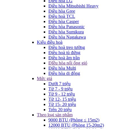
Điều hòa LG
Điều hòa Mitsubishi Heavy
Điều hòa Gree
Điều hoà TCL
Điều hòa Casper
Điều hòa Panasonic
Điều hòa Sumikura
Điều hòa Nagakawa
Kiểu điều hoà
Điều hoà treo tường
Điều hoà tủ đứng
Điều hoà âm trần
ĐIều hòa nối ống gió
Điều hòa Multi
Điều hòa di động
Mức giá
Dưới 7 triệu
Từ 7 - 9 triệu
Từ 9 - 12 triệu
Từ 12- 15 triệu
Từ 15- 20 triệu
Trên 20 triệu
Theo loại sản phẩm
9000 BTU (Phòng ≤ 15m2)
12000 BTU (Phòng 15-20m2)