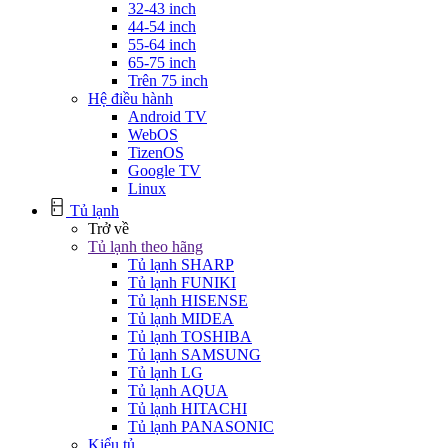
32-43 inch
44-54 inch
55-64 inch
65-75 inch
Trên 75 inch
Hệ điều hành
Android TV
WebOS
TizenOS
Google TV
Linux
Tủ lạnh
Trở về
Tủ lạnh theo hãng
Tủ lạnh SHARP
Tủ lạnh FUNIKI
Tủ lạnh HISENSE
Tủ lạnh MIDEA
Tủ lạnh TOSHIBA
Tủ lạnh SAMSUNG
Tủ lạnh LG
Tủ lạnh AQUA
Tủ lạnh HITACHI
Tủ lạnh PANASONIC
Kiểu tủ