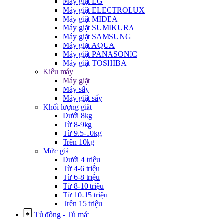
Máy giặt LG
Máy giặt ELECTROLUX
Máy giặt MIDEA
Máy giặt SUMIKURA
Máy giặt SAMSUNG
Máy giặt AQUA
Máy giặt PANASONIC
Máy giặt TOSHIBA
Kiểu máy
Máy giặt
Máy sấy
Máy giặt sấy
Khối lượng giặt
Dưới 8kg
Từ 8-9kg
Từ 9.5-10kg
Trên 10kg
Mức giá
Dưới 4 triệu
Từ 4-6 triệu
Từ 6-8 triệu
Từ 8-10 triệu
Từ 10-15 triệu
Trên 15 triệu
Tủ đông - Tủ mát