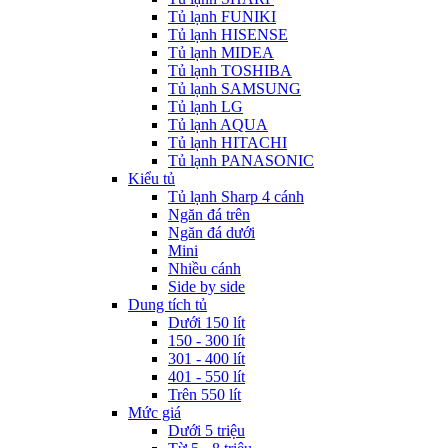
Tủ lạnh FUNIKI
Tủ lạnh HISENSE
Tủ lạnh MIDEA
Tủ lạnh TOSHIBA
Tủ lạnh SAMSUNG
Tủ lạnh LG
Tủ lạnh AQUA
Tủ lạnh HITACHI
Tủ lạnh PANASONIC
Kiểu tủ
Tủ lạnh Sharp 4 cánh
Ngăn đá trên
Ngăn đá dưới
Mini
Nhiều cánh
Side by side
Dung tích tủ
Dưới 150 lít
150 - 300 lít
301 - 400 lít
401 - 550 lít
Trên 550 lít
Mức giá
Dưới 5 triệu