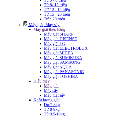
Từ 5 - 8 triệu
Từ 8- 12 triệu
Từ 12 - 15 triệu
Từ 15 - 20 triệu
Trên 20 triệu
Máy giặt, Máy sấy
Máy giặt theo hãng
Máy giặt SHARP
Máy giặt HISENSE
Máy giặt LG
Máy giặt ELECTROLUX
Máy giặt MIDEA
Máy giặt SUMIKURA
Máy giặt SAMSUNG
Máy giặt AQUA
Máy giặt PANASONIC
Máy giặt TOSHIBA
Kiểu máy
Máy giặt
Máy sấy
Máy giặt sấy
Khối lượng giặt
Dưới 8kg
Từ 8-9kg
Từ 9.5-10kg