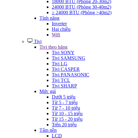
18000 BTU (Phòng 20-30m2)
24000 BTU (Phòng 30-40m2)
≥ 24000 BTU (Phòng >40m2)
Tính năng
Inverter
Hai chiều
Wifi
Tivi
Tivi theo hãng
Tivi SONY
Tivi SAMSUNG
Tivi LG
Tivi CASPER
Tivi PANASONIC
Tivi TCL
Tivi SHARP
Mức giá
Dưới 5 triệu
Từ 5 - 7 triệu
Từ 7 - 10 triệu
Từ 10 - 15 triệu
Từ 15 - 20 triệu
Trên 20 triệu
Tấm nền
LCD