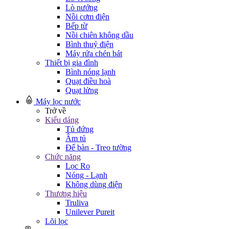
Lò nướng
Nồi cơm điện
Bếp từ
Nồi chiên không dầu
Bình thuỷ điện
Máy rửa chén bát
Thiết bị gia đình
Bình nóng lạnh
Quạt điều hoà
Quạt lửng
Máy lọc nước
Trở về
Kiểu dáng
Tủ đứng
Âm tủ
Để bàn - Treo tường
Chức năng
Lọc Ro
Nóng - Lạnh
Không dùng điện
Thương hiệu
Truliva
Unilever Pureit
Lõi lọc