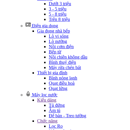
Dưới 3 triệu
3 - 5 triệu
5 - 8 triệu
Trên 8 triệu
Điện gia dụng
Gia đụng nhà bếp
Lò vi sóng
Lò nướng
Nồi cơm điện
Bếp từ
Nồi chiên không dầu
Bình thuỷ điện
Máy rửa chén bát
Thiết bị gia đình
Bình nóng lạnh
Quạt điều hoà
Quạt lửng
Máy lọc nước
Kiểu dáng
Tủ đứng
Âm tủ
Để bàn - Treo tường
Chức năng
Lọc Ro