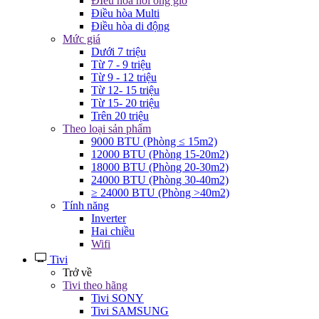
ĐIều hòa nối ống gió
Điều hòa Multi
Điều hòa di động
Mức giá
Dưới 7 triệu
Từ 7 - 9 triệu
Từ 9 - 12 triệu
Từ 12- 15 triệu
Từ 15- 20 triệu
Trên 20 triệu
Theo loại sản phẩm
9000 BTU (Phòng ≤ 15m2)
12000 BTU (Phòng 15-20m2)
18000 BTU (Phòng 20-30m2)
24000 BTU (Phòng 30-40m2)
≥ 24000 BTU (Phòng >40m2)
Tính năng
Inverter
Hai chiều
Wifi
Tivi
Trở về
Tivi theo hãng
Tivi SONY
Tivi SAMSUNG