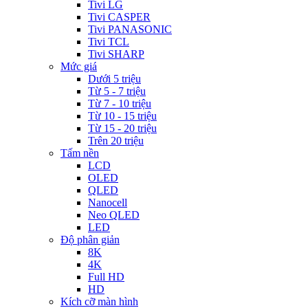
Tivi LG
Tivi CASPER
Tivi PANASONIC
Tivi TCL
Tivi SHARP
Mức giá
Dưới 5 triệu
Từ 5 - 7 triệu
Từ 7 - 10 triệu
Từ 10 - 15 triệu
Từ 15 - 20 triệu
Trên 20 triệu
Tấm nền
LCD
OLED
QLED
Nanocell
Neo QLED
LED
Độ phân giản
8K
4K
Full HD
HD
Kích cỡ màn hình