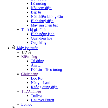
Lò nướng
Nồi cơm điện
Bếp từ
Nồi chiên không dầu
Bình thuỷ điện
Máy rửa chén bát
Thiết bị gia đình
Bình nóng lạnh
Quạt điều hoà
Quạt lửng
Máy lọc nước
Trở về
Kiểu dáng
Tủ đứng
Âm tủ
Để bàn - Treo tường
Chức năng
Lọc Ro
Nóng - Lạnh
Không dùng điện
Thương hiệu
Truliva
Unilever Pureit
Lõi lọc