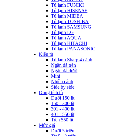
Tủ lạnh FUNIKI
Tủ lạnh HISENSE
Tủ lạnh MIDEA
Tủ lạnh TOSHIBA
Tủ lạnh SAMSUNG
Tủ lạnh LG
Tủ lạnh AQUA
Tủ lạnh HITACHI
Tủ lạnh PANASONIC
Kiểu tủ
Tủ lạnh Sharp 4 cánh
Ngăn đá trên
Ngăn đá dưới
Mini
Nhiều cánh
Side by side
Dung tích tủ
Dưới 150 lít
150 - 300 lít
301 - 400 lít
401 - 550 lít
Trên 550 lít
Mức giá
Dưới 5 triệu