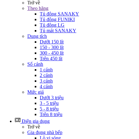
Trở về
Theo hãng
Tủ đông SANAKY
Tủ đông FUNIKI
Tủ đông LG
Tủ mát SANAKY
Dung tích
Dưới 150 lít
150 - 300 lít
300 - 450 lít
Trên 450 lít
Số cánh
1 cánh
2 cánh
3 cánh
4 cánh
Mức giá
Dưới 3 triệu
3 - 5 triệu
5 - 8 triệu
Trên 8 triệu
Điện gia dụng
Trở về
Gia đụng nhà bếp
Lò vi sóng