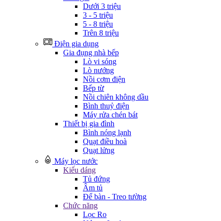
Dưới 3 triệu
3 - 5 triệu
5 - 8 triệu
Trên 8 triệu
Điện gia dụng
Gia đụng nhà bếp
Lò vi sóng
Lò nướng
Nồi cơm điện
Bếp từ
Nồi chiên không dầu
Bình thuỷ điện
Máy rửa chén bát
Thiết bị gia đình
Bình nóng lạnh
Quạt điều hoà
Quạt lửng
Máy lọc nước
Kiểu dáng
Tủ đứng
Âm tủ
Để bàn - Treo tường
Chức năng
Lọc Ro