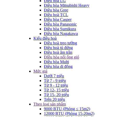
Điều hòa LG
Điều hòa Mitsubishi Heavy
Điều hòa Gree
Điều hoà TCL
Điều hòa Casper
Điều hòa Panasonic
Điều hòa Sumikura
Điều hòa Nagakawa
Kiểu điều hoà
Điều hoà treo tường
Điều hoà tủ đứng
Điều hoà âm trần
ĐIều hòa nối ống gió
Điều hòa Multi
Điều hòa di động
Mức giá
Dưới 7 triệu
Từ 7 - 9 triệu
Từ 9 - 12 triệu
Từ 12- 15 triệu
Từ 15- 20 triệu
Trên 20 triệu
Theo loại sản phẩm
9000 BTU (Phòng ≤ 15m2)
12000 BTU (Phòng 15-20m2)