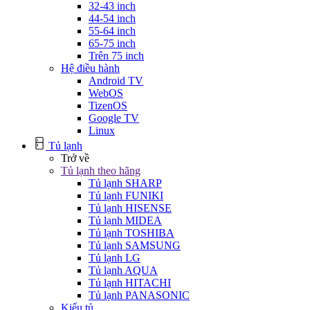
32-43 inch
44-54 inch
55-64 inch
65-75 inch
Trên 75 inch
Hệ điều hành
Android TV
WebOS
TizenOS
Google TV
Linux
Tủ lạnh
Trở về
Tủ lạnh theo hãng
Tủ lạnh SHARP
Tủ lạnh FUNIKI
Tủ lạnh HISENSE
Tủ lạnh MIDEA
Tủ lạnh TOSHIBA
Tủ lạnh SAMSUNG
Tủ lạnh LG
Tủ lạnh AQUA
Tủ lạnh HITACHI
Tủ lạnh PANASONIC
Kiểu tủ