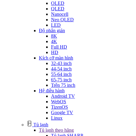
OLED
QLED
Nanocell
Neo QLED
LED
Độ phân giản
8K
4K
Full HD
HD
Kích cỡ màn hình
32-43 inch
44-54 inch
55-64 inch
65-75 inch
Trên 75 inch
Hệ điều hành
Android TV
WebOS
TizenOS
Google TV
Linux
Tủ lạnh
Tủ lạnh theo hãng
Tủ lạnh SHARP