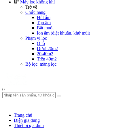
Máy lọc không khí
Trở về
Chức năng
Hút ẩm
Tạo ẩm
Bắt muỗi
Ion âm (diệt khuẩn, khử mùi)
Phạm vi lọc
Ô tô
Dưới 20m2
20-40m2
Trên 40m2
Bộ lọc, màng lọc
0
Trang chủ
Điện gia dụng
Thiết bị gia đình