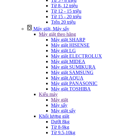
Từ 5 - 8 triệu
Từ 8- 12 triệu
Từ 12 - 15 triệu
Từ 15 - 20 triệu
Trên 20 triệu
Máy giặt, Máy sấy
Máy giặt theo hãng
Máy giặt SHARP
Máy giặt HISENSE
Máy giặt LG
Máy giặt ELECTROLUX
Máy giặt MIDEA
Máy giặt SUMIKURA
Máy giặt SAMSUNG
Máy giặt AQUA
Máy giặt PANASONIC
Máy giặt TOSHIBA
Kiểu máy
Máy giặt
Máy sấy
Máy giặt sấy
Khối lượng giặt
Dưới 8kg
Từ 8-9kg
Từ 9.5-10kg