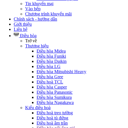
Tin khuyến mại
Vào bếp
Chương trình khuyến mãi
Chính sách - hướng dẫn
Giới thiệu
Liên hệ
Điều hòa
Trở về
Thương hiệu
Điều hòa Midea
Điều hòa Funiki
Điều hòa Daikin
Điều hòa LG
Điều hòa Mitsubishi Heavy
Điều hòa Gree
Điều hoà TCL
Điều hòa Casper
Điều hòa Panasonic
Điều hòa Sumikura
Điều hòa Nagakawa
Kiểu điều hoà
Điều hoà treo tường
Điều hoà tủ đứng
Điều hoà âm trần