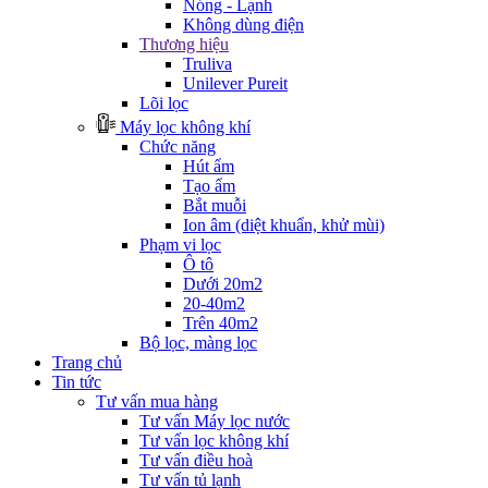
Nóng - Lạnh
Không dùng điện
Thương hiệu
Truliva
Unilever Pureit
Lõi lọc
Máy lọc không khí
Chức năng
Hút ẩm
Tạo ẩm
Bắt muỗi
Ion âm (diệt khuẩn, khử mùi)
Phạm vi lọc
Ô tô
Dưới 20m2
20-40m2
Trên 40m2
Bộ lọc, màng lọc
Trang chủ
Tin tức
Tư vấn mua hàng
Tư vấn Máy lọc nước
Tư vấn lọc không khí
Tư vấn điều hoà
Tư vấn tủ lạnh