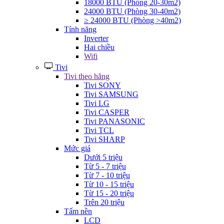
18000 BTU (Phòng 20-30m2)
24000 BTU (Phòng 30-40m2)
≥ 24000 BTU (Phòng >40m2)
Tính năng
Inverter
Hai chiều
Wifi
Tivi
Tivi theo hãng
Tivi SONY
Tivi SAMSUNG
Tivi LG
Tivi CASPER
Tivi PANASONIC
Tivi TCL
Tivi SHARP
Mức giá
Dưới 5 triệu
Từ 5 - 7 triệu
Từ 7 - 10 triệu
Từ 10 - 15 triệu
Từ 15 - 20 triệu
Trên 20 triệu
Tấm nền
LCD