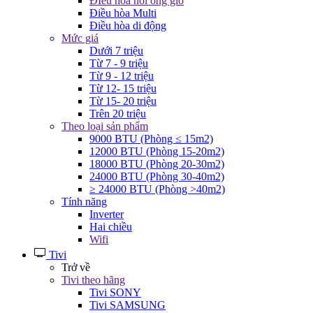
ĐIều hòa nối ống gió
Điều hòa Multi
Điều hòa di động
Mức giá
Dưới 7 triệu
Từ 7 - 9 triệu
Từ 9 - 12 triệu
Từ 12- 15 triệu
Từ 15- 20 triệu
Trên 20 triệu
Theo loại sản phẩm
9000 BTU (Phòng ≤ 15m2)
12000 BTU (Phòng 15-20m2)
18000 BTU (Phòng 20-30m2)
24000 BTU (Phòng 30-40m2)
≥ 24000 BTU (Phòng >40m2)
Tính năng
Inverter
Hai chiều
Wifi
Tivi
Trở về
Tivi theo hãng
Tivi SONY
Tivi SAMSUNG