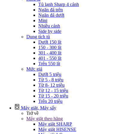
Tủ lạnh Sharp 4 cánh
Ngăn đá trên
Ngăn đá dưới
Mini
Nhiều cánh
Side by side
Dung tích tủ
Dưới 150 lít
150 - 300 lít
301 - 400 lít
401 - 550 lít
Trên 550 lít
Mức giá
Dưới 5 triệu
Từ 5 - 8 triệu
Từ 8- 12 triệu
Từ 12 - 15 triệu
Từ 15 - 20 triệu
Trên 20 triệu
Máy giặt, Máy sấy
Trở về
Máy giặt theo hãng
Máy giặt SHARP
Máy giặt HISENSE