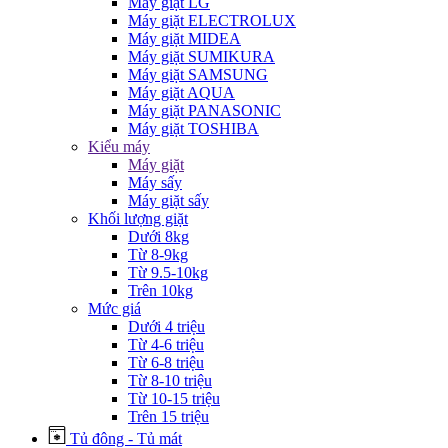
Máy giặt LG
Máy giặt ELECTROLUX
Máy giặt MIDEA
Máy giặt SUMIKURA
Máy giặt SAMSUNG
Máy giặt AQUA
Máy giặt PANASONIC
Máy giặt TOSHIBA
Kiểu máy
Máy giặt
Máy sấy
Máy giặt sấy
Khối lượng giặt
Dưới 8kg
Từ 8-9kg
Từ 9.5-10kg
Trên 10kg
Mức giá
Dưới 4 triệu
Từ 4-6 triệu
Từ 6-8 triệu
Từ 8-10 triệu
Từ 10-15 triệu
Trên 15 triệu
Tủ đông - Tủ mát