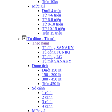
Trên 10kg
Mức giá
Dưới 4 triệu
Từ 4-6 triệu
Từ 6-8 triệu
Từ 8-10 triệu
Từ 10-15 triệu
Trên 15 triệu
Tủ đông - Tủ mát
Theo hãng
Tủ đông SANAKY
Tủ đông FUNIKI
Tủ đông LG
Tủ mát SANAKY
Dung tích
Dưới 150 lít
150 - 300 lít
300 - 450 lít
Trên 450 lít
Số cánh
1 cánh
2 cánh
3 cánh
4 cánh
Mức giá