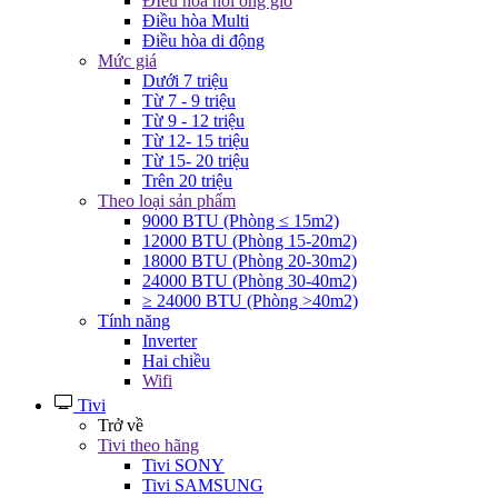
ĐIều hòa nối ống gió
Điều hòa Multi
Điều hòa di động
Mức giá
Dưới 7 triệu
Từ 7 - 9 triệu
Từ 9 - 12 triệu
Từ 12- 15 triệu
Từ 15- 20 triệu
Trên 20 triệu
Theo loại sản phẩm
9000 BTU (Phòng ≤ 15m2)
12000 BTU (Phòng 15-20m2)
18000 BTU (Phòng 20-30m2)
24000 BTU (Phòng 30-40m2)
≥ 24000 BTU (Phòng >40m2)
Tính năng
Inverter
Hai chiều
Wifi
Tivi
Trở về
Tivi theo hãng
Tivi SONY
Tivi SAMSUNG