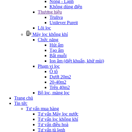
Nóng - Lạnh
Không dùng điện
Thương hiệu
Truliva
Unilever Pureit
Lõi lọc
Máy lọc không khí
Chức năng
Hút ẩm
Tạo ẩm
Bắt muỗi
Ion âm (diệt khuẩn, khử mùi)
Phạm vi lọc
Ô tô
Dưới 20m2
20-40m2
Trên 40m2
Bộ lọc, màng lọc
Trang chủ
Tin tức
Tư vấn mua hàng
Tư vấn Máy lọc nước
Tư vấn lọc không khí
Tư vấn điều hoà
Tư vấn tủ lạnh