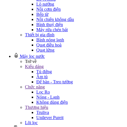
Lò nướng
Nồi cơm điện
Bếp từ
Nồi chiên không dầu
Bình thuỷ điện
Máy rửa chén bát
Thiết bị gia đình
Bình nóng lạnh
Quạt điều hoà
Quạt lửng
Máy lọc nước
Trở về
Kiểu dáng
Tủ đứng
Âm tủ
Để bàn - Treo tường
Chức năng
Lọc Ro
Nóng - Lạnh
Không dùng điện
Thương hiệu
Truliva
Unilever Pureit
Lõi lọc