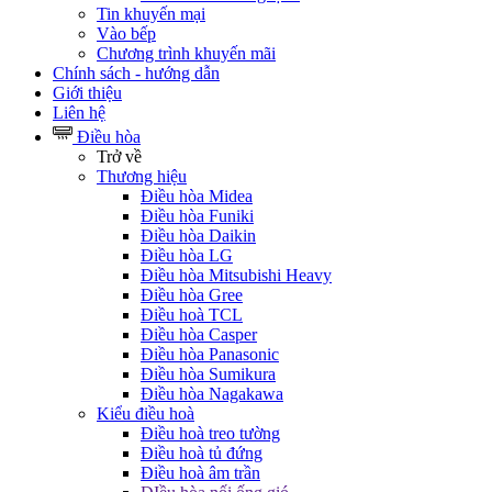
Tin khuyến mại
Vào bếp
Chương trình khuyến mãi
Chính sách - hướng dẫn
Giới thiệu
Liên hệ
Điều hòa
Trở về
Thương hiệu
Điều hòa Midea
Điều hòa Funiki
Điều hòa Daikin
Điều hòa LG
Điều hòa Mitsubishi Heavy
Điều hòa Gree
Điều hoà TCL
Điều hòa Casper
Điều hòa Panasonic
Điều hòa Sumikura
Điều hòa Nagakawa
Kiểu điều hoà
Điều hoà treo tường
Điều hoà tủ đứng
Điều hoà âm trần