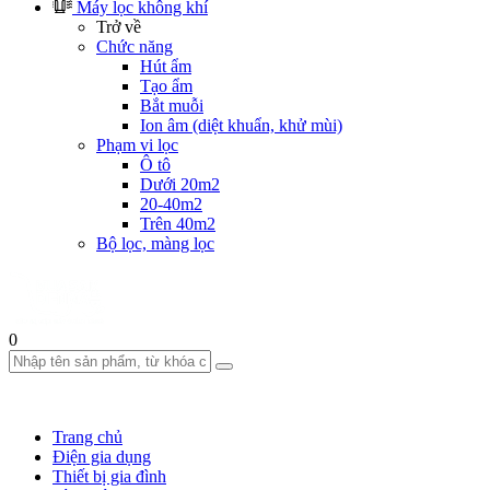
Máy lọc không khí
Trở về
Chức năng
Hút ẩm
Tạo ẩm
Bắt muỗi
Ion âm (diệt khuẩn, khử mùi)
Phạm vi lọc
Ô tô
Dưới 20m2
20-40m2
Trên 40m2
Bộ lọc, màng lọc
0
Trang chủ
Điện gia dụng
Thiết bị gia đình