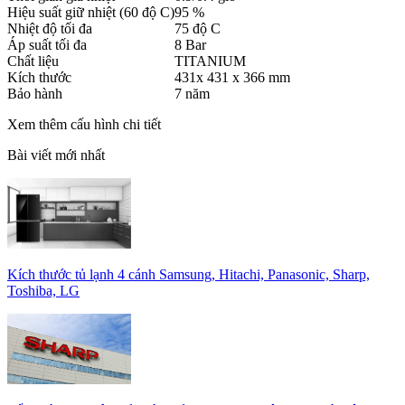
Hiệu suất giữ nhiệt (60 độ C)
95 %
Nhiệt độ tối đa
75 độ C
Áp suất tối đa
8 Bar
Chất liệu
TITANIUM
Kích thước
431x 431 x 366 mm
Bảo hành
7 năm
Xem thêm cấu hình chi tiết
Bài viết mới nhất
Kích thước tủ lạnh 4 cánh Samsung, Hitachi, Panasonic, Sharp,
Toshiba, LG