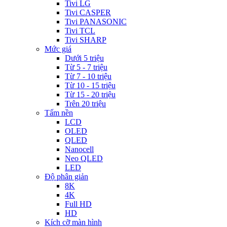
Tivi LG
Tivi CASPER
Tivi PANASONIC
Tivi TCL
Tivi SHARP
Mức giá
Dưới 5 triệu
Từ 5 - 7 triệu
Từ 7 - 10 triệu
Từ 10 - 15 triệu
Từ 15 - 20 triệu
Trên 20 triệu
Tấm nền
LCD
OLED
QLED
Nanocell
Neo QLED
LED
Độ phân giản
8K
4K
Full HD
HD
Kích cỡ màn hình