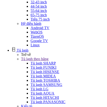
32-43 inch
44-54 inch
55-64 inch
65-75 inch
Trên 75 inch
Hệ điều hành
Android TV
WebOS
TizenOS
Google TV
Linux
Tủ lạnh
Trở về
Tủ lạnh theo hãng
Tủ lạnh SHARP
Tủ lạnh FUNIKI
Tủ lạnh HISENSE
Tủ lạnh MIDEA
Tủ lạnh TOSHIBA
Tủ lạnh SAMSUNG
Tủ lạnh LG
Tủ lạnh AQUA
Tủ lạnh HITACHI
Tủ lạnh PANASONIC
Kiểu tủ