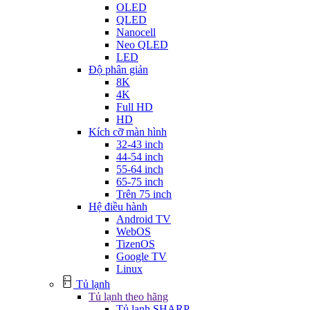
OLED
QLED
Nanocell
Neo QLED
LED
Độ phân giản
8K
4K
Full HD
HD
Kích cỡ màn hình
32-43 inch
44-54 inch
55-64 inch
65-75 inch
Trên 75 inch
Hệ điều hành
Android TV
WebOS
TizenOS
Google TV
Linux
Tủ lạnh
Tủ lạnh theo hãng
Tủ lạnh SHARP