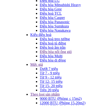
Điều hòa LG
Điều hòa Mitsubishi Heavy
Điều hòa Gree
Điều hoà TCL
Điều hòa Casper
Điều hòa Panasonic
Điều hòa Sumikura
Điều hòa Nagakawa
Kiểu điều hoà
Điều hoà treo tường
Điều hoà tủ đứng
Điều hoà âm trần
ĐIều hòa nối ống gió
Điều hòa Multi
Điều hòa di động
Mức giá
Dưới 7 triệu
Từ 7 - 9 triệu
Từ 9 - 12 triệu
Từ 12- 15 triệu
Từ 15- 20 triệu
Trên 20 triệu
Theo loại sản phẩm
9000 BTU (Phòng ≤ 15m2)
12000 BTU (Phòng 15-20m2)