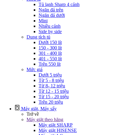
Tủ lạnh Sharp 4 cánh
Ngăn đá trên
Ngăn đá dưới
Mini
Nhiều cánh
Side by side
Dung tích tủ
Dưới 150 lít
150 - 300 lít
301 - 400 lít
401 - 550 lít
Trên 550 lít
Mức giá
Dưới 5 triệu
Từ 5 - 8 triệu
Từ 8- 12 triệu
Từ 12 - 15 triệu
Từ 15 - 20 triệu
Trên 20 triệu
Máy giặt, Máy sấy
Trở về
Máy giặt theo hãng
Máy giặt SHARP
Máy giặt HISENSE