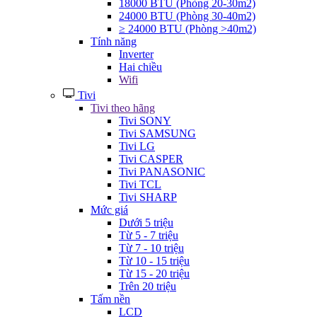
18000 BTU (Phòng 20-30m2)
24000 BTU (Phòng 30-40m2)
≥ 24000 BTU (Phòng >40m2)
Tính năng
Inverter
Hai chiều
Wifi
Tivi
Tivi theo hãng
Tivi SONY
Tivi SAMSUNG
Tivi LG
Tivi CASPER
Tivi PANASONIC
Tivi TCL
Tivi SHARP
Mức giá
Dưới 5 triệu
Từ 5 - 7 triệu
Từ 7 - 10 triệu
Từ 10 - 15 triệu
Từ 15 - 20 triệu
Trên 20 triệu
Tấm nền
LCD