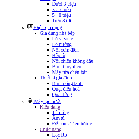
Dưới 3 triệu
3 - 5 triệu
5 - 8 triệu
Trên 8 triệu
Điện gia dụng
Gia đụng nhà bếp
Lò vi sóng
Lò nướng
Nồi cơm điện
Bếp từ
Nồi chiên không dầu
Bình thuỷ điện
Máy rửa chén bát
Thiết bị gia đình
Bình nóng lạnh
Quạt điều hoà
Quạt lửng
Máy lọc nước
Kiểu dáng
Tủ đứng
Âm tủ
Để bàn - Treo tường
Chức năng
Lọc Ro