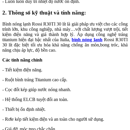
- Luôn luôn duy trì nhiệt độ nước ổn định.
2. Thông số kỹ thuật và tính năng:
Bình nóng lạnh Rossi R30TI 30 lít là giải pháp ưu việt cho các công
trình lớn, khu công nghiệp, nhà máy…với chất lượng vượt trội, tiết
kiệm điện năng và giá thành hợp lý. Áp dụng công nghệ tráng
titanium hiện đại bậc nhất của Italia,
bình nóng lạnh
Rossi R30TI
30 lít đặc biệt tối ưu hóa khả năng chống ăn mòn,bong tróc, khả
năng chịu áp lực, độ bền cao.
Các tính năng chính
- Tiết kiệm điện năng.
- Ruột bình tráng Titanium cao cấp.
- Cọc đốt kép giúp nước nóng nhanh.
- Hệ thống ELCB tuyệt đối an toàn.
- Thiết bị ổn định nhiệt.
- Rơle kép tiết kiệm điện và an toàn cho người sử dụng.
- Giá đỡ, móc treo chắc chắn.