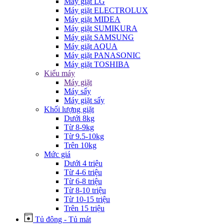
Máy giặt LG
Máy giặt ELECTROLUX
Máy giặt MIDEA
Máy giặt SUMIKURA
Máy giặt SAMSUNG
Máy giặt AQUA
Máy giặt PANASONIC
Máy giặt TOSHIBA
Kiểu máy
Máy giặt
Máy sấy
Máy giặt sấy
Khối lượng giặt
Dưới 8kg
Từ 8-9kg
Từ 9.5-10kg
Trên 10kg
Mức giá
Dưới 4 triệu
Từ 4-6 triệu
Từ 6-8 triệu
Từ 8-10 triệu
Từ 10-15 triệu
Trên 15 triệu
Tủ đông - Tủ mát