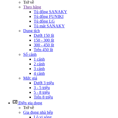
Trở về
Theo hãng
Tủ đông SANAKY
Tủ đông FUNIKI
Tủ đông LG
Tủ mát SANAKY
Dung tích
Dưới 150 lít
150 - 300 lít
300 - 450 lít
Trên 450 lít
Số cánh
1 cánh
2 cánh
3 cánh
4 cánh
Mức giá
Dưới 3 triệu
3 - 5 triệu
5 - 8 triệu
Trên 8 triệu
Điện gia dụng
Trở về
Gia đụng nhà bếp
Lò vi sóng