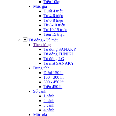
Trên 10kg
Mức giá
Dưới 4 triệu
Từ 4-6 triệu
Từ 6-8 triệu
Từ 8-10 triệu
Từ 10-15 triệu
Trên 15 triệu
Tủ đông - Tủ mát
Theo hãng
Tủ đông SANAKY
Tủ đông FUNIKI
Tủ đông LG
Tủ mát SANAKY
Dung tích
Dưới 150 lít
150 - 300 lít
300 - 450 lít
Trên 450 lít
Số cánh
1 cánh
2 cánh
3 cánh
4 cánh
Mức giá