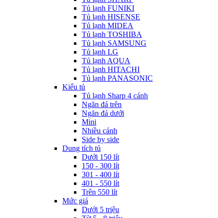
Tủ lạnh FUNIKI
Tủ lạnh HISENSE
Tủ lạnh MIDEA
Tủ lạnh TOSHIBA
Tủ lạnh SAMSUNG
Tủ lạnh LG
Tủ lạnh AQUA
Tủ lạnh HITACHI
Tủ lạnh PANASONIC
Kiểu tủ
Tủ lạnh Sharp 4 cánh
Ngăn đá trên
Ngăn đá dưới
Mini
Nhiều cánh
Side by side
Dung tích tủ
Dưới 150 lít
150 - 300 lít
301 - 400 lít
401 - 550 lít
Trên 550 lít
Mức giá
Dưới 5 triệu