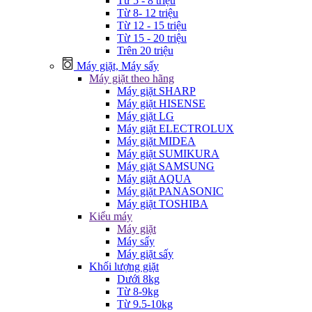
Từ 5 - 8 triệu
Từ 8- 12 triệu
Từ 12 - 15 triệu
Từ 15 - 20 triệu
Trên 20 triệu
Máy giặt, Máy sấy
Máy giặt theo hãng
Máy giặt SHARP
Máy giặt HISENSE
Máy giặt LG
Máy giặt ELECTROLUX
Máy giặt MIDEA
Máy giặt SUMIKURA
Máy giặt SAMSUNG
Máy giặt AQUA
Máy giặt PANASONIC
Máy giặt TOSHIBA
Kiểu máy
Máy giặt
Máy sấy
Máy giặt sấy
Khối lượng giặt
Dưới 8kg
Từ 8-9kg
Từ 9.5-10kg