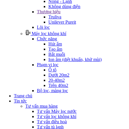
Nóng - Lạnh
Không dùng điện
Thương hiệu
Truliva
Unilever Pureit
Lõi lọc
Máy lọc không khí
Chức năng
Hút ẩm
Tạo ẩm
Bắt muỗi
Ion âm (diệt khuẩn, khử mùi)
Phạm vi lọc
Ô tô
Dưới 20m2
20-40m2
Trên 40m2
Bộ lọc, màng lọc
Trang chủ
Tin tức
Tư vấn mua hàng
Tư vấn Máy lọc nước
Tư vấn lọc không khí
Tư vấn điều hoà
Tư vấn tủ lạnh