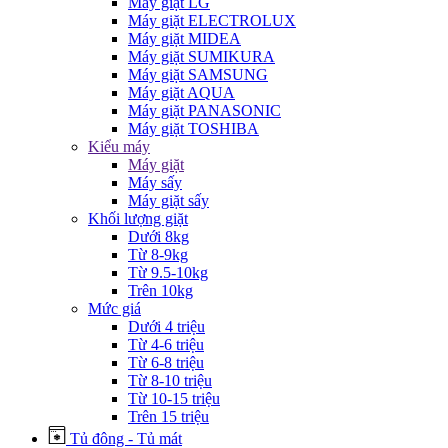
Máy giặt LG
Máy giặt ELECTROLUX
Máy giặt MIDEA
Máy giặt SUMIKURA
Máy giặt SAMSUNG
Máy giặt AQUA
Máy giặt PANASONIC
Máy giặt TOSHIBA
Kiểu máy
Máy giặt
Máy sấy
Máy giặt sấy
Khối lượng giặt
Dưới 8kg
Từ 8-9kg
Từ 9.5-10kg
Trên 10kg
Mức giá
Dưới 4 triệu
Từ 4-6 triệu
Từ 6-8 triệu
Từ 8-10 triệu
Từ 10-15 triệu
Trên 15 triệu
Tủ đông - Tủ mát