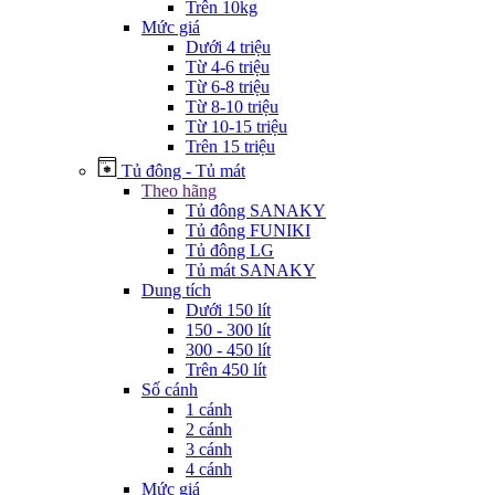
Trên 10kg
Mức giá
Dưới 4 triệu
Từ 4-6 triệu
Từ 6-8 triệu
Từ 8-10 triệu
Từ 10-15 triệu
Trên 15 triệu
Tủ đông - Tủ mát
Theo hãng
Tủ đông SANAKY
Tủ đông FUNIKI
Tủ đông LG
Tủ mát SANAKY
Dung tích
Dưới 150 lít
150 - 300 lít
300 - 450 lít
Trên 450 lít
Số cánh
1 cánh
2 cánh
3 cánh
4 cánh
Mức giá