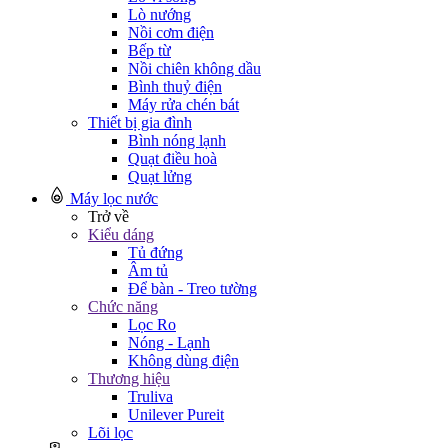
Lò nướng
Nồi cơm điện
Bếp từ
Nồi chiên không dầu
Bình thuỷ điện
Máy rửa chén bát
Thiết bị gia đình
Bình nóng lạnh
Quạt điều hoà
Quạt lửng
Máy lọc nước
Trở về
Kiểu dáng
Tủ đứng
Âm tủ
Để bàn - Treo tường
Chức năng
Lọc Ro
Nóng - Lạnh
Không dùng điện
Thương hiệu
Truliva
Unilever Pureit
Lõi lọc