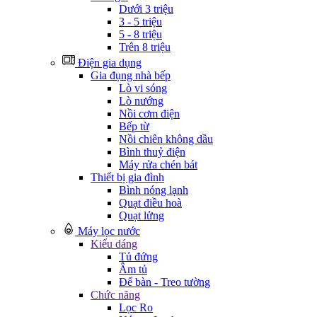
Dưới 3 triệu
3 - 5 triệu
5 - 8 triệu
Trên 8 triệu
Điện gia dụng
Gia đụng nhà bếp
Lò vi sóng
Lò nướng
Nồi cơm điện
Bếp từ
Nồi chiên không dầu
Bình thuỷ điện
Máy rửa chén bát
Thiết bị gia đình
Bình nóng lạnh
Quạt điều hoà
Quạt lửng
Máy lọc nước
Kiểu dáng
Tủ đứng
Âm tủ
Để bàn - Treo tường
Chức năng
Lọc Ro