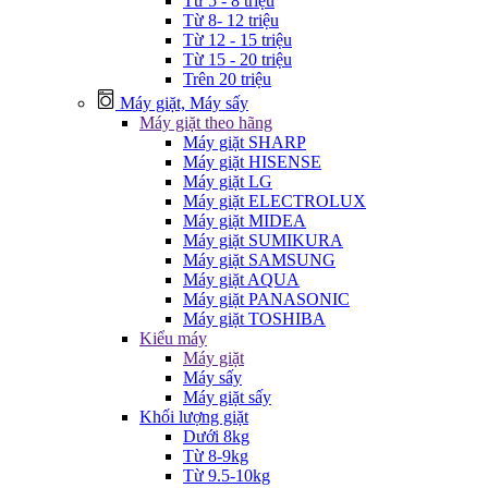
Từ 5 - 8 triệu
Từ 8- 12 triệu
Từ 12 - 15 triệu
Từ 15 - 20 triệu
Trên 20 triệu
Máy giặt, Máy sấy
Máy giặt theo hãng
Máy giặt SHARP
Máy giặt HISENSE
Máy giặt LG
Máy giặt ELECTROLUX
Máy giặt MIDEA
Máy giặt SUMIKURA
Máy giặt SAMSUNG
Máy giặt AQUA
Máy giặt PANASONIC
Máy giặt TOSHIBA
Kiểu máy
Máy giặt
Máy sấy
Máy giặt sấy
Khối lượng giặt
Dưới 8kg
Từ 8-9kg
Từ 9.5-10kg