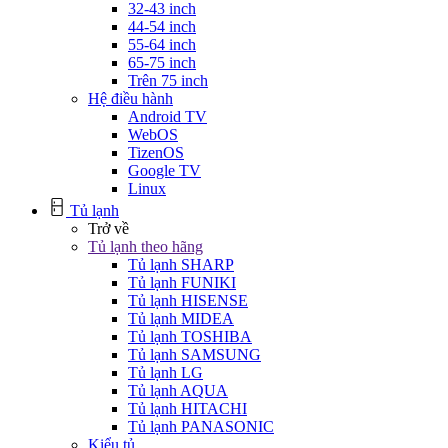
32-43 inch
44-54 inch
55-64 inch
65-75 inch
Trên 75 inch
Hệ điều hành
Android TV
WebOS
TizenOS
Google TV
Linux
Tủ lạnh
Trở về
Tủ lạnh theo hãng
Tủ lạnh SHARP
Tủ lạnh FUNIKI
Tủ lạnh HISENSE
Tủ lạnh MIDEA
Tủ lạnh TOSHIBA
Tủ lạnh SAMSUNG
Tủ lạnh LG
Tủ lạnh AQUA
Tủ lạnh HITACHI
Tủ lạnh PANASONIC
Kiểu tủ