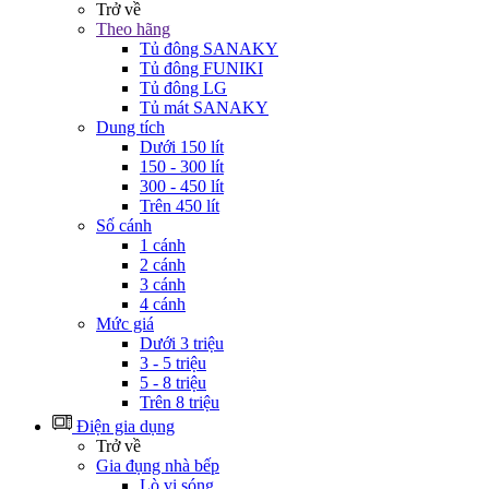
Trở về
Theo hãng
Tủ đông SANAKY
Tủ đông FUNIKI
Tủ đông LG
Tủ mát SANAKY
Dung tích
Dưới 150 lít
150 - 300 lít
300 - 450 lít
Trên 450 lít
Số cánh
1 cánh
2 cánh
3 cánh
4 cánh
Mức giá
Dưới 3 triệu
3 - 5 triệu
5 - 8 triệu
Trên 8 triệu
Điện gia dụng
Trở về
Gia đụng nhà bếp
Lò vi sóng