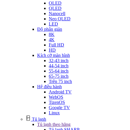
OLED
QLED
Nanocell
Neo QLED
LED
Độ phân giản
8K
4K
Full HD
HD
Kích cỡ màn hình
32-43 inch
44-54 inch
55-64 inch
65-75 inch
Trên 75 inch
Hệ điều hành
Android TV
WebOS
TizenOS
Google TV
Linux
Tủ lạnh
Tủ lạnh theo hãng
Tủ lạnh SHARP