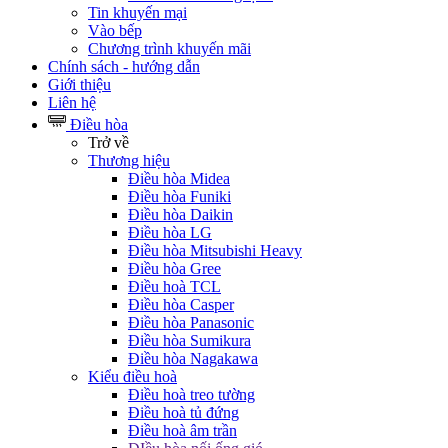
Tin khuyến mại
Vào bếp
Chương trình khuyến mãi
Chính sách - hướng dẫn
Giới thiệu
Liên hệ
Điều hòa
Trở về
Thương hiệu
Điều hòa Midea
Điều hòa Funiki
Điều hòa Daikin
Điều hòa LG
Điều hòa Mitsubishi Heavy
Điều hòa Gree
Điều hoà TCL
Điều hòa Casper
Điều hòa Panasonic
Điều hòa Sumikura
Điều hòa Nagakawa
Kiểu điều hoà
Điều hoà treo tường
Điều hoà tủ đứng
Điều hoà âm trần