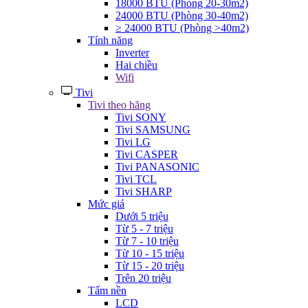
18000 BTU (Phòng 20-30m2)
24000 BTU (Phòng 30-40m2)
≥ 24000 BTU (Phòng >40m2)
Tính năng
Inverter
Hai chiều
Wifi
Tivi
Tivi theo hãng
Tivi SONY
Tivi SAMSUNG
Tivi LG
Tivi CASPER
Tivi PANASONIC
Tivi TCL
Tivi SHARP
Mức giá
Dưới 5 triệu
Từ 5 - 7 triệu
Từ 7 - 10 triệu
Từ 10 - 15 triệu
Từ 15 - 20 triệu
Trên 20 triệu
Tấm nền
LCD