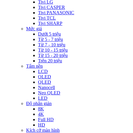
Tivi LG
Tivi CASPER
Tivi PANASONIC
Tivi TCL
Tivi SHARP
Mức giá
Dưới 5 triệu
Từ 5 - 7 triệu
Từ 7 - 10 triệu
Từ 10 - 15 triệu
Từ 15 - 20 triệu
Trên 20 triệu
Tấm nền
LCD
OLED
QLED
Nanocell
Neo QLED
LED
Độ phân giản
8K
4K
Full HD
HD
Kích cỡ màn hình