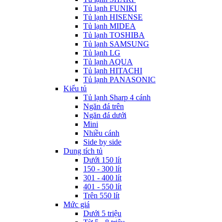
Tủ lạnh FUNIKI
Tủ lạnh HISENSE
Tủ lạnh MIDEA
Tủ lạnh TOSHIBA
Tủ lạnh SAMSUNG
Tủ lạnh LG
Tủ lạnh AQUA
Tủ lạnh HITACHI
Tủ lạnh PANASONIC
Kiểu tủ
Tủ lạnh Sharp 4 cánh
Ngăn đá trên
Ngăn đá dưới
Mini
Nhiều cánh
Side by side
Dung tích tủ
Dưới 150 lít
150 - 300 lít
301 - 400 lít
401 - 550 lít
Trên 550 lít
Mức giá
Dưới 5 triệu