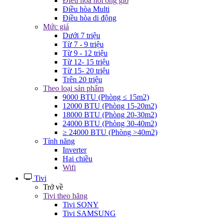
ĐIều hòa nối ống gió
Điều hòa Multi
Điều hòa di động
Mức giá
Dưới 7 triệu
Từ 7 - 9 triệu
Từ 9 - 12 triệu
Từ 12- 15 triệu
Từ 15- 20 triệu
Trên 20 triệu
Theo loại sản phẩm
9000 BTU (Phòng ≤ 15m2)
12000 BTU (Phòng 15-20m2)
18000 BTU (Phòng 20-30m2)
24000 BTU (Phòng 30-40m2)
≥ 24000 BTU (Phòng >40m2)
Tính năng
Inverter
Hai chiều
Wifi
Tivi
Trở về
Tivi theo hãng
Tivi SONY
Tivi SAMSUNG