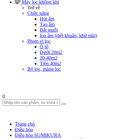
Máy lọc không khí
Trở về
Chức năng
Hút ẩm
Tạo ẩm
Bắt muỗi
Ion âm (diệt khuẩn, khử mùi)
Phạm vi lọc
Ô tô
Dưới 20m2
20-40m2
Trên 40m2
Bộ lọc, màng lọc
0
Trang chủ
Điều hòa
Điều hòa SUMIKURA