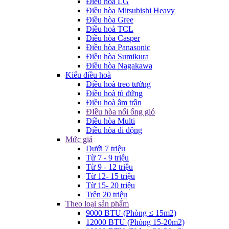
Điều hòa LG
Điều hòa Mitsubishi Heavy
Điều hòa Gree
Điều hoà TCL
Điều hòa Casper
Điều hòa Panasonic
Điều hòa Sumikura
Điều hòa Nagakawa
Kiểu điều hoà
Điều hoà treo tường
Điều hoà tủ đứng
Điều hoà âm trần
ĐIều hòa nối ống gió
Điều hòa Multi
Điều hòa di động
Mức giá
Dưới 7 triệu
Từ 7 - 9 triệu
Từ 9 - 12 triệu
Từ 12- 15 triệu
Từ 15- 20 triệu
Trên 20 triệu
Theo loại sản phẩm
9000 BTU (Phòng ≤ 15m2)
12000 BTU (Phòng 15-20m2)