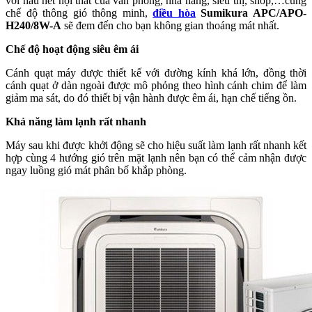
với hầu hết nội thất của văn phòng, nhà hàng, siêu thị, shop,…cùng
chế độ thông gió thông minh,
điều hòa
Sumikura APC/APO-
H240/8W-A
sẽ đem đến cho bạn không gian thoáng mát nhất.
Chế độ hoạt động siêu êm ái
Cánh quạt máy được thiết kế với đường kính khá lớn, đồng thời
cánh quạt ở dàn ngoài được mô phỏng theo hình cánh chim để làm
giảm ma sát, do đó thiết bị vận hành được êm ái, hạn chế tiếng ồn.
Khả năng làm lạnh rất nhanh
Máy sau khi được khởi động sẽ cho hiệu suất làm lạnh rất nhanh kết
hợp cùng 4 hướng gió trên mặt lạnh nên bạn có thể cảm nhận được
ngay luồng gió mát phân bố khắp phòng.