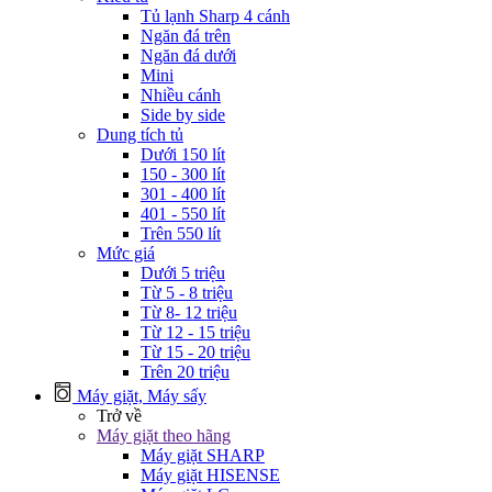
Tủ lạnh Sharp 4 cánh
Ngăn đá trên
Ngăn đá dưới
Mini
Nhiều cánh
Side by side
Dung tích tủ
Dưới 150 lít
150 - 300 lít
301 - 400 lít
401 - 550 lít
Trên 550 lít
Mức giá
Dưới 5 triệu
Từ 5 - 8 triệu
Từ 8- 12 triệu
Từ 12 - 15 triệu
Từ 15 - 20 triệu
Trên 20 triệu
Máy giặt, Máy sấy
Trở về
Máy giặt theo hãng
Máy giặt SHARP
Máy giặt HISENSE