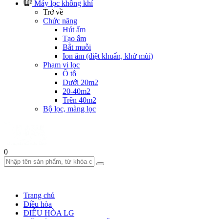
Máy lọc không khí
Trở về
Chức năng
Hút ẩm
Tạo ẩm
Bắt muỗi
Ion âm (diệt khuẩn, khử mùi)
Phạm vi lọc
Ô tô
Dưới 20m2
20-40m2
Trên 40m2
Bộ lọc, màng lọc
0
Trang chủ
Điều hòa
ĐIỀU HÒA LG