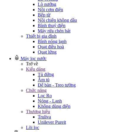
Lò nướng
Nồi cơm điện
Bếp từ
Nồi chiên không dầu
Bình thuỷ điện
Máy rửa chén bát
Thiết bị gia đình
Bình nóng lạnh
Quạt điều hoà
Quạt lửng
Máy lọc nước
Trở về
Kiểu dáng
Tủ đứng
Âm tủ
Để bàn - Treo tường
Chức năng
Lọc Ro
Nóng - Lạnh
Không dùng điện
Thương hiệu
Truliva
Unilever Pureit
Lõi lọc