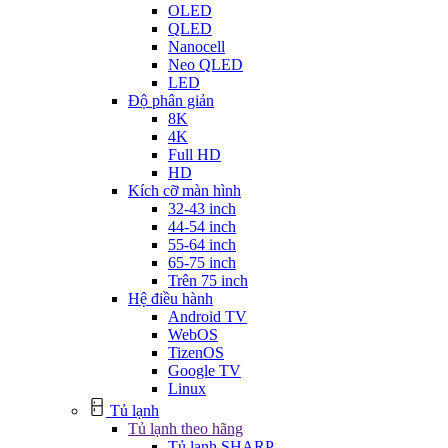
OLED
QLED
Nanocell
Neo QLED
LED
Độ phân giản
8K
4K
Full HD
HD
Kích cỡ màn hình
32-43 inch
44-54 inch
55-64 inch
65-75 inch
Trên 75 inch
Hệ điều hành
Android TV
WebOS
TizenOS
Google TV
Linux
Tủ lạnh
Tủ lạnh theo hãng
Tủ lạnh SHARP