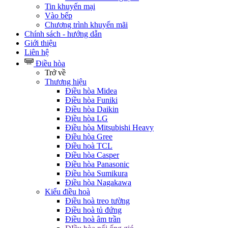
Tin khuyến mại
Vào bếp
Chương trình khuyến mãi
Chính sách - hướng dẫn
Giới thiệu
Liên hệ
Điều hòa
Trở về
Thương hiệu
Điều hòa Midea
Điều hòa Funiki
Điều hòa Daikin
Điều hòa LG
Điều hòa Mitsubishi Heavy
Điều hòa Gree
Điều hoà TCL
Điều hòa Casper
Điều hòa Panasonic
Điều hòa Sumikura
Điều hòa Nagakawa
Kiểu điều hoà
Điều hoà treo tường
Điều hoà tủ đứng
Điều hoà âm trần