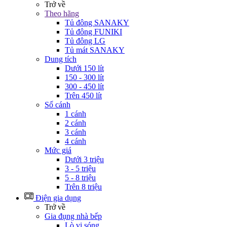
Trở về
Theo hãng
Tủ đông SANAKY
Tủ đông FUNIKI
Tủ đông LG
Tủ mát SANAKY
Dung tích
Dưới 150 lít
150 - 300 lít
300 - 450 lít
Trên 450 lít
Số cánh
1 cánh
2 cánh
3 cánh
4 cánh
Mức giá
Dưới 3 triệu
3 - 5 triệu
5 - 8 triệu
Trên 8 triệu
Điện gia dụng
Trở về
Gia đụng nhà bếp
Lò vi sóng