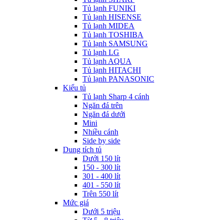
Tủ lạnh FUNIKI
Tủ lạnh HISENSE
Tủ lạnh MIDEA
Tủ lạnh TOSHIBA
Tủ lạnh SAMSUNG
Tủ lạnh LG
Tủ lạnh AQUA
Tủ lạnh HITACHI
Tủ lạnh PANASONIC
Kiểu tủ
Tủ lạnh Sharp 4 cánh
Ngăn đá trên
Ngăn đá dưới
Mini
Nhiều cánh
Side by side
Dung tích tủ
Dưới 150 lít
150 - 300 lít
301 - 400 lít
401 - 550 lít
Trên 550 lít
Mức giá
Dưới 5 triệu