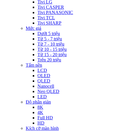
Tivi LG
Tivi CASPER
Tivi PANASONIC
Tivi TCL
Tivi SHARP
Mức giá
Dưới 5 triệu
Từ 5 - 7 triệu
Từ 7 - 10 triệu
Từ 10 - 15 triệu
Từ 15 - 20 triệu
Trên 20 triệu
Tấm nền
LCD
OLED
QLED
Nanocell
Neo QLED
LED
Độ phân giản
8K
4K
Full HD
HD
Kích cỡ màn hình