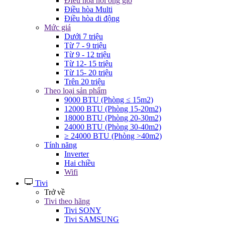
ĐIều hòa nối ống gió
Điều hòa Multi
Điều hòa di động
Mức giá
Dưới 7 triệu
Từ 7 - 9 triệu
Từ 9 - 12 triệu
Từ 12- 15 triệu
Từ 15- 20 triệu
Trên 20 triệu
Theo loại sản phẩm
9000 BTU (Phòng ≤ 15m2)
12000 BTU (Phòng 15-20m2)
18000 BTU (Phòng 20-30m2)
24000 BTU (Phòng 30-40m2)
≥ 24000 BTU (Phòng >40m2)
Tính năng
Inverter
Hai chiều
Wifi
Tivi
Trở về
Tivi theo hãng
Tivi SONY
Tivi SAMSUNG