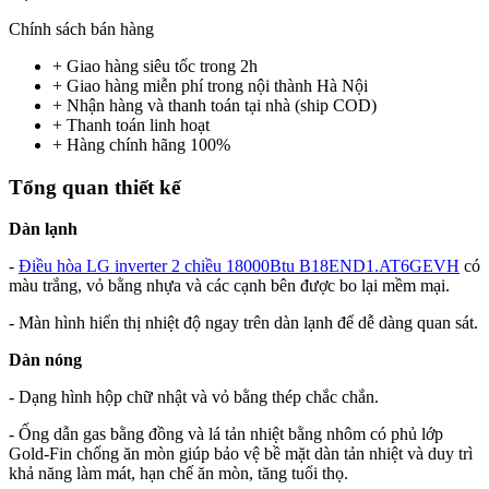
Chính sách bán hàng
+ Giao hàng siêu tốc trong
2h
+ Giao hàng miễn phí trong nội thành Hà Nội
+ Nhận hàng và thanh toán tại nhà
(ship COD)
+ Thanh toán linh hoạt
+ Hàng chính hãng 100%
Tổng quan thiết kế
Dàn lạnh
-
Điều hòa LG inverter 2 chiều 18000Btu B18END1.AT6GEVH
có
màu trắng, vỏ bằng nhựa và các cạnh bên được bo lại mềm mại.
- Màn hình hiển thị nhiệt độ ngay trên dàn lạnh để dễ dàng quan sát.
Dàn nóng
- Dạng hình hộp chữ nhật và vỏ bằng thép chắc chắn.
- Ống dẫn gas bằng đồng và lá tản nhiệt bằng nhôm có phủ lớp
Gold-Fin chống ăn mòn giúp bảo vệ bề mặt dàn tản nhiệt và duy trì
khả năng làm mát, hạn chế ăn mòn, tăng tuổi thọ.