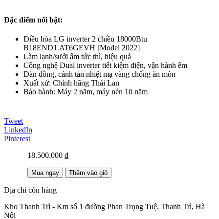
Đặc điểm nổi bật:
Điều hòa LG inverter 2 chiều 18000Btu
B18END1.AT6GEVH [Model 2022]
Làm lạnh/sưởi ấm tức thì, hiệu quả
Công nghệ Dual inverter tiết kiệm điện, vận hành êm
Dàn đồng, cánh tản nhiệt mạ vàng chống ăn mòn
Xuất xứ: Chính hãng Thái Lan
Bảo hành: Máy 2 năm, máy nén 10 năm
Tweet
LinkedIn
Pinterest
18.500.000 ₫
Mua ngay
Thêm vào giỏ
Địa chỉ còn hàng
Kho Thanh Trì - Km số 1 đường Phan Trọng Tuệ, Thanh Trì, Hà
Nội