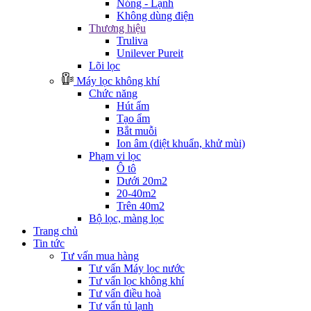
Nóng - Lạnh
Không dùng điện
Thương hiệu
Truliva
Unilever Pureit
Lõi lọc
Máy lọc không khí
Chức năng
Hút ẩm
Tạo ẩm
Bắt muỗi
Ion âm (diệt khuẩn, khử mùi)
Phạm vi lọc
Ô tô
Dưới 20m2
20-40m2
Trên 40m2
Bộ lọc, màng lọc
Trang chủ
Tin tức
Tư vấn mua hàng
Tư vấn Máy lọc nước
Tư vấn lọc không khí
Tư vấn điều hoà
Tư vấn tủ lạnh