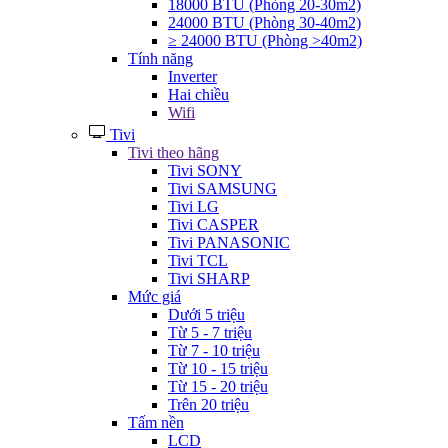
18000 BTU (Phòng 20-30m2)
24000 BTU (Phòng 30-40m2)
≥ 24000 BTU (Phòng >40m2)
Tính năng
Inverter
Hai chiều
Wifi
Tivi
Tivi theo hãng
Tivi SONY
Tivi SAMSUNG
Tivi LG
Tivi CASPER
Tivi PANASONIC
Tivi TCL
Tivi SHARP
Mức giá
Dưới 5 triệu
Từ 5 - 7 triệu
Từ 7 - 10 triệu
Từ 10 - 15 triệu
Từ 15 - 20 triệu
Trên 20 triệu
Tấm nền
LCD