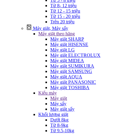
Từ 5 - 8 triệu
Từ 8- 12 triệu
Từ 12 - 15 triệu
Từ 15 - 20 triệu
Trên 20 triệu
Máy giặt, Máy sấy
Máy giặt theo hãng
Máy giặt SHARP
Máy giặt HISENSE
Máy giặt LG
Máy giặt ELECTROLUX
Máy giặt MIDEA
Máy giặt SUMIKURA
Máy giặt SAMSUNG
Máy giặt AQUA
Máy giặt PANASONIC
Máy giặt TOSHIBA
Kiểu máy
Máy giặt
Máy sấy
Máy giặt sấy
Khối lượng giặt
Dưới 8kg
Từ 8-9kg
Từ 9.5-10kg