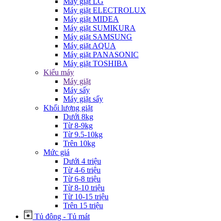
Máy giặt LG
Máy giặt ELECTROLUX
Máy giặt MIDEA
Máy giặt SUMIKURA
Máy giặt SAMSUNG
Máy giặt AQUA
Máy giặt PANASONIC
Máy giặt TOSHIBA
Kiểu máy
Máy giặt
Máy sấy
Máy giặt sấy
Khối lượng giặt
Dưới 8kg
Từ 8-9kg
Từ 9.5-10kg
Trên 10kg
Mức giá
Dưới 4 triệu
Từ 4-6 triệu
Từ 6-8 triệu
Từ 8-10 triệu
Từ 10-15 triệu
Trên 15 triệu
Tủ đông - Tủ mát