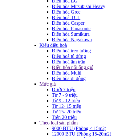
Điều hòa LG
Điều hòa Mitsubishi Heavy
Điều hòa Gree
Điều hoà TCL
Điều hòa Casper
Điều hòa Panasonic
Điều hòa Sumikura
Điều hòa Nagakawa
Kiểu điều hoà
Điều hoà treo tường
Điều hoà tủ đứng
Điều hoà âm trần
ĐIều hòa nối ống gió
Điều hòa Multi
Điều hòa di động
Mức giá
Dưới 7 triệu
Từ 7 - 9 triệu
Từ 9 - 12 triệu
Từ 12- 15 triệu
Từ 15- 20 triệu
Trên 20 triệu
Theo loại sản phẩm
9000 BTU (Phòng ≤ 15m2)
12000 BTU (Phòng 15-20m2)