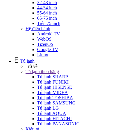
32-43 inch
44-54 inch
55-64 inch
65-75 inch
Trên 75 inch
Hệ điều hành
Android TV
WebOS
TizenOS
Google TV
Linux
Tủ lạnh
Trở về
Tủ lạnh theo hãng
Tủ lạnh SHARP
Tủ lạnh FUNIKI
Tủ lạnh HISENSE
Tủ lạnh MIDEA
Tủ lạnh TOSHIBA
Tủ lạnh SAMSUNG
Tủ lạnh LG
Tủ lạnh AQUA
Tủ lạnh HITACHI
Tủ lạnh PANASONIC
Kiểu tủ