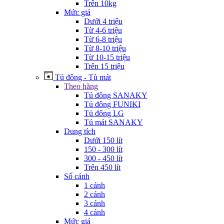
Trên 10kg
Mức giá
Dưới 4 triệu
Từ 4-6 triệu
Từ 6-8 triệu
Từ 8-10 triệu
Từ 10-15 triệu
Trên 15 triệu
Tủ đông - Tủ mát
Theo hãng
Tủ đông SANAKY
Tủ đông FUNIKI
Tủ đông LG
Tủ mát SANAKY
Dung tích
Dưới 150 lít
150 - 300 lít
300 - 450 lít
Trên 450 lít
Số cánh
1 cánh
2 cánh
3 cánh
4 cánh
Mức giá