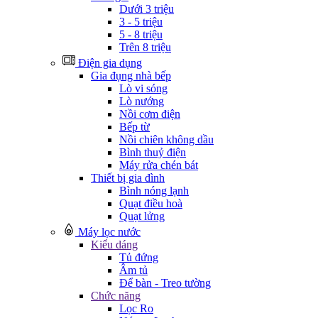
Dưới 3 triệu
3 - 5 triệu
5 - 8 triệu
Trên 8 triệu
Điện gia dụng
Gia đụng nhà bếp
Lò vi sóng
Lò nướng
Nồi cơm điện
Bếp từ
Nồi chiên không dầu
Bình thuỷ điện
Máy rửa chén bát
Thiết bị gia đình
Bình nóng lạnh
Quạt điều hoà
Quạt lửng
Máy lọc nước
Kiểu dáng
Tủ đứng
Âm tủ
Để bàn - Treo tường
Chức năng
Lọc Ro