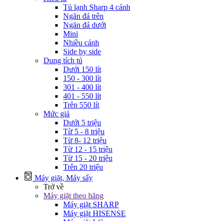
Tủ lạnh Sharp 4 cánh
Ngăn đá trên
Ngăn đá dưới
Mini
Nhiều cánh
Side by side
Dung tích tủ
Dưới 150 lít
150 - 300 lít
301 - 400 lít
401 - 550 lít
Trên 550 lít
Mức giá
Dưới 5 triệu
Từ 5 - 8 triệu
Từ 8- 12 triệu
Từ 12 - 15 triệu
Từ 15 - 20 triệu
Trên 20 triệu
Máy giặt, Máy sấy
Trở về
Máy giặt theo hãng
Máy giặt SHARP
Máy giặt HISENSE