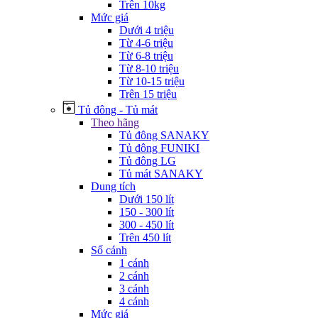
Trên 10kg
Mức giá
Dưới 4 triệu
Từ 4-6 triệu
Từ 6-8 triệu
Từ 8-10 triệu
Từ 10-15 triệu
Trên 15 triệu
Tủ đông - Tủ mát
Theo hãng
Tủ đông SANAKY
Tủ đông FUNIKI
Tủ đông LG
Tủ mát SANAKY
Dung tích
Dưới 150 lít
150 - 300 lít
300 - 450 lít
Trên 450 lít
Số cánh
1 cánh
2 cánh
3 cánh
4 cánh
Mức giá