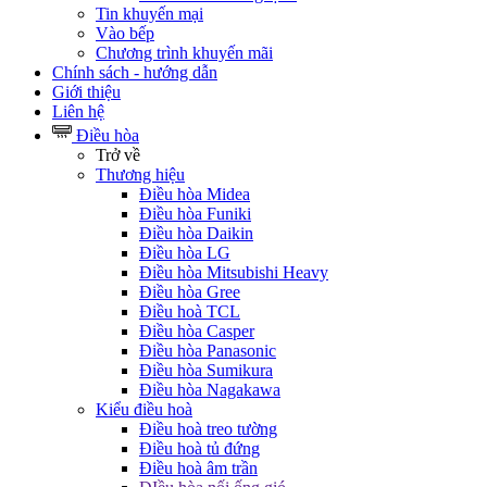
Tin khuyến mại
Vào bếp
Chương trình khuyến mãi
Chính sách - hướng dẫn
Giới thiệu
Liên hệ
Điều hòa
Trở về
Thương hiệu
Điều hòa Midea
Điều hòa Funiki
Điều hòa Daikin
Điều hòa LG
Điều hòa Mitsubishi Heavy
Điều hòa Gree
Điều hoà TCL
Điều hòa Casper
Điều hòa Panasonic
Điều hòa Sumikura
Điều hòa Nagakawa
Kiểu điều hoà
Điều hoà treo tường
Điều hoà tủ đứng
Điều hoà âm trần