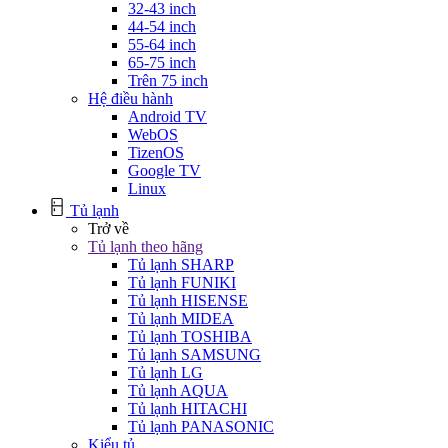
32-43 inch
44-54 inch
55-64 inch
65-75 inch
Trên 75 inch
Hệ điều hành
Android TV
WebOS
TizenOS
Google TV
Linux
Tủ lạnh
Trở về
Tủ lạnh theo hãng
Tủ lạnh SHARP
Tủ lạnh FUNIKI
Tủ lạnh HISENSE
Tủ lạnh MIDEA
Tủ lạnh TOSHIBA
Tủ lạnh SAMSUNG
Tủ lạnh LG
Tủ lạnh AQUA
Tủ lạnh HITACHI
Tủ lạnh PANASONIC
Kiểu tủ