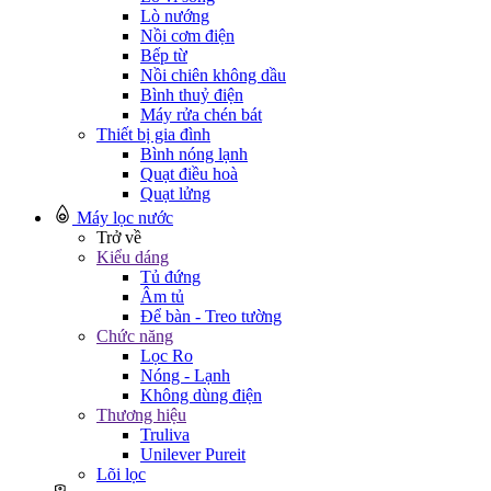
Lò nướng
Nồi cơm điện
Bếp từ
Nồi chiên không dầu
Bình thuỷ điện
Máy rửa chén bát
Thiết bị gia đình
Bình nóng lạnh
Quạt điều hoà
Quạt lửng
Máy lọc nước
Trở về
Kiểu dáng
Tủ đứng
Âm tủ
Để bàn - Treo tường
Chức năng
Lọc Ro
Nóng - Lạnh
Không dùng điện
Thương hiệu
Truliva
Unilever Pureit
Lõi lọc