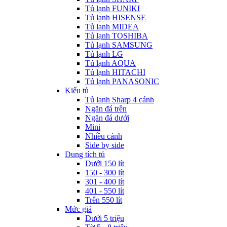
Tủ lạnh FUNIKI
Tủ lạnh HISENSE
Tủ lạnh MIDEA
Tủ lạnh TOSHIBA
Tủ lạnh SAMSUNG
Tủ lạnh LG
Tủ lạnh AQUA
Tủ lạnh HITACHI
Tủ lạnh PANASONIC
Kiểu tủ
Tủ lạnh Sharp 4 cánh
Ngăn đá trên
Ngăn đá dưới
Mini
Nhiều cánh
Side by side
Dung tích tủ
Dưới 150 lít
150 - 300 lít
301 - 400 lít
401 - 550 lít
Trên 550 lít
Mức giá
Dưới 5 triệu