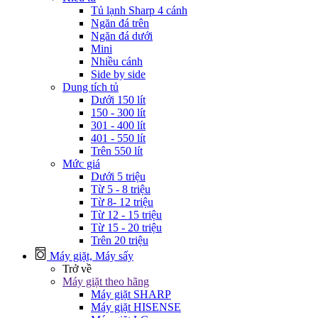
Tủ lạnh Sharp 4 cánh
Ngăn đá trên
Ngăn đá dưới
Mini
Nhiều cánh
Side by side
Dung tích tủ
Dưới 150 lít
150 - 300 lít
301 - 400 lít
401 - 550 lít
Trên 550 lít
Mức giá
Dưới 5 triệu
Từ 5 - 8 triệu
Từ 8- 12 triệu
Từ 12 - 15 triệu
Từ 15 - 20 triệu
Trên 20 triệu
Máy giặt, Máy sấy
Trở về
Máy giặt theo hãng
Máy giặt SHARP
Máy giặt HISENSE