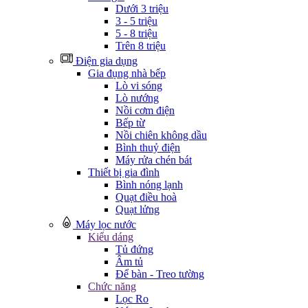
Dưới 3 triệu
3 - 5 triệu
5 - 8 triệu
Trên 8 triệu
Điện gia dụng
Gia đụng nhà bếp
Lò vi sóng
Lò nướng
Nồi cơm điện
Bếp từ
Nồi chiên không dầu
Bình thuỷ điện
Máy rửa chén bát
Thiết bị gia đình
Bình nóng lạnh
Quạt điều hoà
Quạt lửng
Máy lọc nước
Kiểu dáng
Tủ đứng
Âm tủ
Để bàn - Treo tường
Chức năng
Lọc Ro