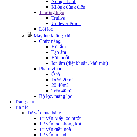
Nóng - Lạnh
Không dùng điện
Thương hiệu
Truliva
Unilever Pureit
Lõi lọc
Máy lọc không khí
Chức năng
Hút ẩm
Tạo ẩm
Bắt muỗi
Ion âm (diệt khuẩn, khử mùi)
Phạm vi lọc
Ô tô
Dưới 20m2
20-40m2
Trên 40m2
Bộ lọc, màng lọc
Trang chủ
Tin tức
Tư vấn mua hàng
Tư vấn Máy lọc nước
Tư vấn lọc không khí
Tư vấn điều hoà
Tư vấn tủ lạnh