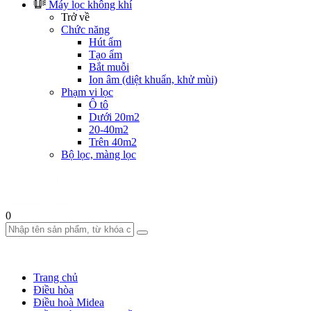
Máy lọc không khí
Trở về
Chức năng
Hút ẩm
Tạo ẩm
Bắt muỗi
Ion âm (diệt khuẩn, khử mùi)
Phạm vi lọc
Ô tô
Dưới 20m2
20-40m2
Trên 40m2
Bộ lọc, màng lọc
0
Trang chủ
Điều hòa
Điều hoà Midea