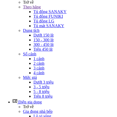
Trở về
Theo hãng
Tủ đông SANAKY
Tủ đông FUNIKI
Tủ đông LG
Tủ mát SANAKY
Dung tích
Dưới 150 lít
150 - 300 lít
300 - 450 lít
Trên 450 lít
Số cánh
1 cánh
2 cánh
3 cánh
4 cánh
Mức giá
Dưới 3 triệu
3 - 5 triệu
5 - 8 triệu
Trên 8 triệu
Điện gia dụng
Trở về
Gia đụng nhà bếp
Lò vi sóng