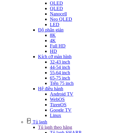
OLED
QLED
Nanocell
Neo QLED
LED
Độ phân giản
8K
4K
Full HD
HD
Kích cỡ màn hình
32-43 inch
44-54 inch
55-64 inch
65-75 inch
Trên 75 inch
Hệ điều hành
Android TV
WebOS
TizenOS
Google TV
Linux
Tủ lạnh
Tủ lạnh theo hãng
Tủ lạnh SHARP