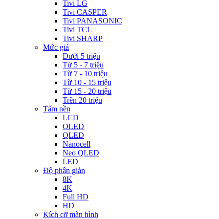
Tivi LG
Tivi CASPER
Tivi PANASONIC
Tivi TCL
Tivi SHARP
Mức giá
Dưới 5 triệu
Từ 5 - 7 triệu
Từ 7 - 10 triệu
Từ 10 - 15 triệu
Từ 15 - 20 triệu
Trên 20 triệu
Tấm nền
LCD
OLED
QLED
Nanocell
Neo QLED
LED
Độ phân giản
8K
4K
Full HD
HD
Kích cỡ màn hình