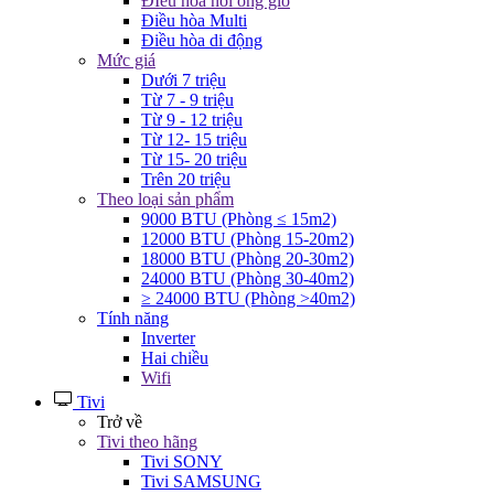
ĐIều hòa nối ống gió
Điều hòa Multi
Điều hòa di động
Mức giá
Dưới 7 triệu
Từ 7 - 9 triệu
Từ 9 - 12 triệu
Từ 12- 15 triệu
Từ 15- 20 triệu
Trên 20 triệu
Theo loại sản phẩm
9000 BTU (Phòng ≤ 15m2)
12000 BTU (Phòng 15-20m2)
18000 BTU (Phòng 20-30m2)
24000 BTU (Phòng 30-40m2)
≥ 24000 BTU (Phòng >40m2)
Tính năng
Inverter
Hai chiều
Wifi
Tivi
Trở về
Tivi theo hãng
Tivi SONY
Tivi SAMSUNG