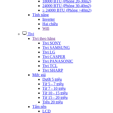
18000 BTU (Phòng 20-30m2)
24000 BTU (Phòng 30-40m2)
≥ 24000 BTU (Phòng >40m2)
Tính năng
Inverter
Hai chiều
Wifi
Tivi
Tivi theo hãng
Tivi SONY
Tivi SAMSUNG
Tivi LG
Tivi CASPER
Tivi PANASONIC
Tivi TCL
Tivi SHARP
Mức giá
Dưới 5 triệu
Từ 5 - 7 triệu
Từ 7 - 10 triệu
Từ 10 - 15 triệu
Từ 15 - 20 triệu
Trên 20 triệu
Tấm nền
LCD