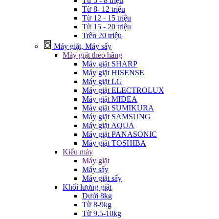
Từ 5 - 8 triệu
Từ 8- 12 triệu
Từ 12 - 15 triệu
Từ 15 - 20 triệu
Trên 20 triệu
Máy giặt, Máy sấy
Máy giặt theo hãng
Máy giặt SHARP
Máy giặt HISENSE
Máy giặt LG
Máy giặt ELECTROLUX
Máy giặt MIDEA
Máy giặt SUMIKURA
Máy giặt SAMSUNG
Máy giặt AQUA
Máy giặt PANASONIC
Máy giặt TOSHIBA
Kiểu máy
Máy giặt
Máy sấy
Máy giặt sấy
Khối lượng giặt
Dưới 8kg
Từ 8-9kg
Từ 9.5-10kg