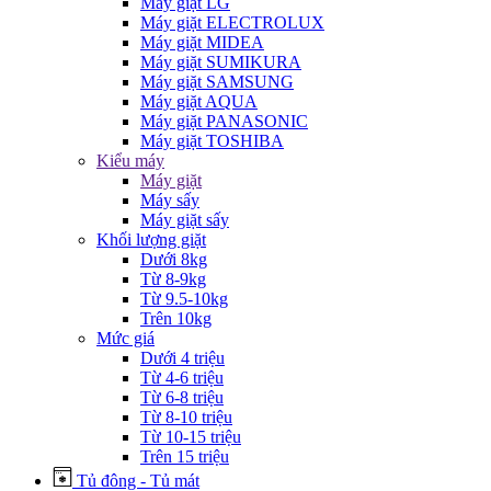
Máy giặt LG
Máy giặt ELECTROLUX
Máy giặt MIDEA
Máy giặt SUMIKURA
Máy giặt SAMSUNG
Máy giặt AQUA
Máy giặt PANASONIC
Máy giặt TOSHIBA
Kiểu máy
Máy giặt
Máy sấy
Máy giặt sấy
Khối lượng giặt
Dưới 8kg
Từ 8-9kg
Từ 9.5-10kg
Trên 10kg
Mức giá
Dưới 4 triệu
Từ 4-6 triệu
Từ 6-8 triệu
Từ 8-10 triệu
Từ 10-15 triệu
Trên 15 triệu
Tủ đông - Tủ mát