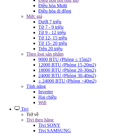
ĐIều hòa nối ống gió
Điều hòa Multi
Điều hòa di động
Mức giá
Dưới 7 triệu
Từ 7 - 9 triệu
Từ 9 - 12 triệu
Từ 12- 15 triệu
Từ 15- 20 triệu
Trên 20 triệu
Theo loại sản phẩm
9000 BTU (Phòng ≤ 15m2)
12000 BTU (Phòng 15-20m2)
18000 BTU (Phòng 20-30m2)
24000 BTU (Phòng 30-40m2)
≥ 24000 BTU (Phòng >40m2)
Tính năng
Inverter
Hai chiều
Wifi
Tivi
Trở về
Tivi theo hãng
Tivi SONY
Tivi SAMSUNG