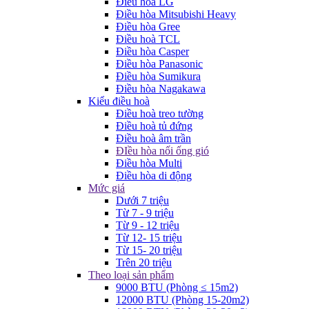
Điều hòa LG
Điều hòa Mitsubishi Heavy
Điều hòa Gree
Điều hoà TCL
Điều hòa Casper
Điều hòa Panasonic
Điều hòa Sumikura
Điều hòa Nagakawa
Kiểu điều hoà
Điều hoà treo tường
Điều hoà tủ đứng
Điều hoà âm trần
ĐIều hòa nối ống gió
Điều hòa Multi
Điều hòa di động
Mức giá
Dưới 7 triệu
Từ 7 - 9 triệu
Từ 9 - 12 triệu
Từ 12- 15 triệu
Từ 15- 20 triệu
Trên 20 triệu
Theo loại sản phẩm
9000 BTU (Phòng ≤ 15m2)
12000 BTU (Phòng 15-20m2)