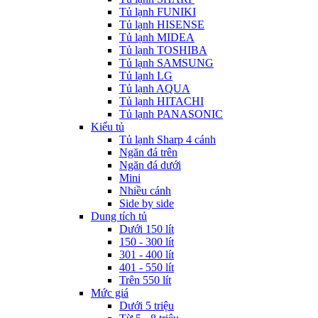
Tủ lạnh FUNIKI
Tủ lạnh HISENSE
Tủ lạnh MIDEA
Tủ lạnh TOSHIBA
Tủ lạnh SAMSUNG
Tủ lạnh LG
Tủ lạnh AQUA
Tủ lạnh HITACHI
Tủ lạnh PANASONIC
Kiểu tủ
Tủ lạnh Sharp 4 cánh
Ngăn đá trên
Ngăn đá dưới
Mini
Nhiều cánh
Side by side
Dung tích tủ
Dưới 150 lít
150 - 300 lít
301 - 400 lít
401 - 550 lít
Trên 550 lít
Mức giá
Dưới 5 triệu