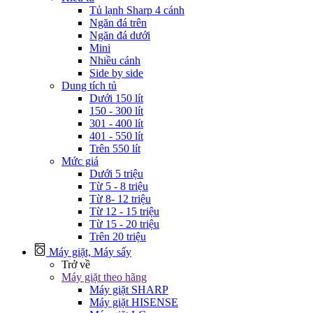
Tủ lạnh Sharp 4 cánh
Ngăn đá trên
Ngăn đá dưới
Mini
Nhiều cánh
Side by side
Dung tích tủ
Dưới 150 lít
150 - 300 lít
301 - 400 lít
401 - 550 lít
Trên 550 lít
Mức giá
Dưới 5 triệu
Từ 5 - 8 triệu
Từ 8- 12 triệu
Từ 12 - 15 triệu
Từ 15 - 20 triệu
Trên 20 triệu
Máy giặt, Máy sấy
Trở về
Máy giặt theo hãng
Máy giặt SHARP
Máy giặt HISENSE