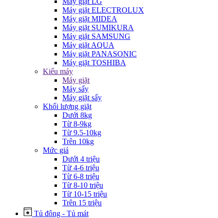
Máy giặt LG
Máy giặt ELECTROLUX
Máy giặt MIDEA
Máy giặt SUMIKURA
Máy giặt SAMSUNG
Máy giặt AQUA
Máy giặt PANASONIC
Máy giặt TOSHIBA
Kiểu máy
Máy giặt
Máy sấy
Máy giặt sấy
Khối lượng giặt
Dưới 8kg
Từ 8-9kg
Từ 9.5-10kg
Trên 10kg
Mức giá
Dưới 4 triệu
Từ 4-6 triệu
Từ 6-8 triệu
Từ 8-10 triệu
Từ 10-15 triệu
Trên 15 triệu
Tủ đông - Tủ mát