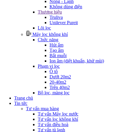
Nóng - Lạnh
Không dùng điện
Thương hiệu
Truliva
Unilever Pureit
Lõi lọc
Máy lọc không khí
Chức năng
Hút ẩm
Tạo ẩm
Bắt muỗi
Ion âm (diệt khuẩn, khử mùi)
Phạm vi lọc
Ô tô
Dưới 20m2
20-40m2
Trên 40m2
Bộ lọc, màng lọc
Trang chủ
Tin tức
Tư vấn mua hàng
Tư vấn Máy lọc nước
Tư vấn lọc không khí
Tư vấn điều hoà
Tư vấn tủ lạnh