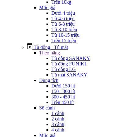
Trên 10kg
Mức giá
Dưới 4 triệu
Từ 4-6 triệu
Từ 6-8 triệu
Từ 8-10 triệu
Từ 10-15 triệu
Trên 15 triệu
Tủ đông - Tủ mát
Theo hãng
Tủ đông SANAKY
Tủ đông FUNIKI
Tủ đông LG
Tủ mát SANAKY
Dung tích
Dưới 150 lít
150 - 300 lít
300 - 450 lít
Trên 450 lít
Số cánh
1 cánh
2 cánh
3 cánh
4 cánh
Mức giá