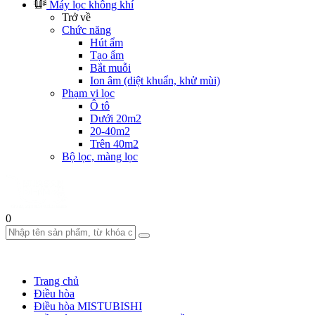
Máy lọc không khí
Trở về
Chức năng
Hút ẩm
Tạo ẩm
Bắt muỗi
Ion âm (diệt khuẩn, khử mùi)
Phạm vi lọc
Ô tô
Dưới 20m2
20-40m2
Trên 40m2
Bộ lọc, màng lọc
0
Trang chủ
Điều hòa
Điều hòa MISTUBISHI