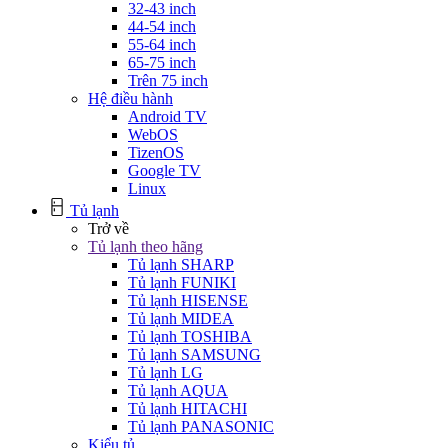
32-43 inch
44-54 inch
55-64 inch
65-75 inch
Trên 75 inch
Hệ điều hành
Android TV
WebOS
TizenOS
Google TV
Linux
Tủ lạnh
Trở về
Tủ lạnh theo hãng
Tủ lạnh SHARP
Tủ lạnh FUNIKI
Tủ lạnh HISENSE
Tủ lạnh MIDEA
Tủ lạnh TOSHIBA
Tủ lạnh SAMSUNG
Tủ lạnh LG
Tủ lạnh AQUA
Tủ lạnh HITACHI
Tủ lạnh PANASONIC
Kiểu tủ