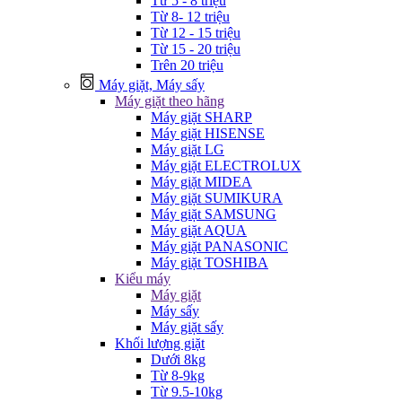
Từ 5 - 8 triệu
Từ 8- 12 triệu
Từ 12 - 15 triệu
Từ 15 - 20 triệu
Trên 20 triệu
Máy giặt, Máy sấy
Máy giặt theo hãng
Máy giặt SHARP
Máy giặt HISENSE
Máy giặt LG
Máy giặt ELECTROLUX
Máy giặt MIDEA
Máy giặt SUMIKURA
Máy giặt SAMSUNG
Máy giặt AQUA
Máy giặt PANASONIC
Máy giặt TOSHIBA
Kiểu máy
Máy giặt
Máy sấy
Máy giặt sấy
Khối lượng giặt
Dưới 8kg
Từ 8-9kg
Từ 9.5-10kg