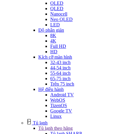
OLED
QLED
Nanocell
Neo QLED
LED
Độ phân giản
8K
4K
Full HD
HD
Kích cỡ màn hình
32-43 inch
44-54 inch
55-64 inch
65-75 inch
Trên 75 inch
Hệ điều hành
Android TV
WebOS
TizenOS
Google TV
Linux
Tủ lạnh
Tủ lạnh theo hãng
Tủ lạnh SHARP