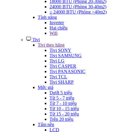
18000 BTU (Phòng 20-30m2)
24000 BTU (Phòng 30-40m2)
≥ 24000 BTU (Phòng >40m2)
Tính năng
Inverter
Hai chiều
Wifi
Tivi
Tivi theo hãng
Tivi SONY
Tivi SAMSUNG
Tivi LG
Tivi CASPER
Tivi PANASONIC
Tivi TCL
Tivi SHARP
Mức giá
Dưới 5 triệu
Từ 5 - 7 triệu
Từ 7 - 10 triệu
Từ 10 - 15 triệu
Từ 15 - 20 triệu
Trên 20 triệu
Tấm nền
LCD