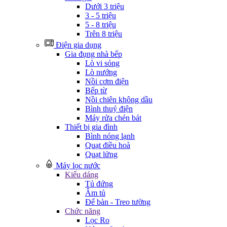
Dưới 3 triệu
3 - 5 triệu
5 - 8 triệu
Trên 8 triệu
Điện gia dụng
Gia đụng nhà bếp
Lò vi sóng
Lò nướng
Nồi cơm điện
Bếp từ
Nồi chiên không dầu
Bình thuỷ điện
Máy rửa chén bát
Thiết bị gia đình
Bình nóng lạnh
Quạt điều hoà
Quạt lửng
Máy lọc nước
Kiểu dáng
Tủ đứng
Âm tủ
Để bàn - Treo tường
Chức năng
Lọc Ro