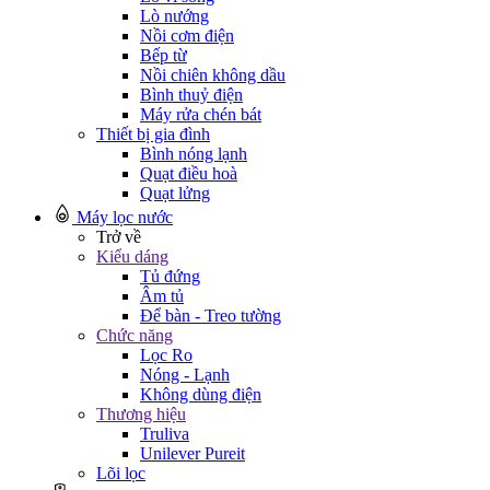
Lò nướng
Nồi cơm điện
Bếp từ
Nồi chiên không dầu
Bình thuỷ điện
Máy rửa chén bát
Thiết bị gia đình
Bình nóng lạnh
Quạt điều hoà
Quạt lửng
Máy lọc nước
Trở về
Kiểu dáng
Tủ đứng
Âm tủ
Để bàn - Treo tường
Chức năng
Lọc Ro
Nóng - Lạnh
Không dùng điện
Thương hiệu
Truliva
Unilever Pureit
Lõi lọc