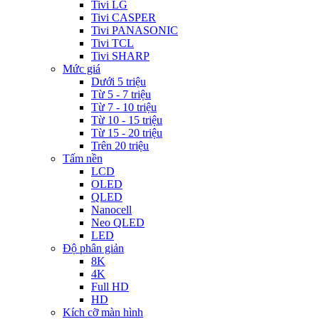
Tivi LG
Tivi CASPER
Tivi PANASONIC
Tivi TCL
Tivi SHARP
Mức giá
Dưới 5 triệu
Từ 5 - 7 triệu
Từ 7 - 10 triệu
Từ 10 - 15 triệu
Từ 15 - 20 triệu
Trên 20 triệu
Tấm nền
LCD
OLED
QLED
Nanocell
Neo QLED
LED
Độ phân giản
8K
4K
Full HD
HD
Kích cỡ màn hình