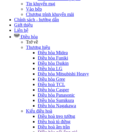
Tin khuyến mại
Vào bếp
Chương trình khuyến mãi
Chính sách - hướng dẫn
Giới thiệu
Liên hệ
Điều hòa
Trở về
Thương hiệu
Điều hòa Midea
Điều hòa Funiki
Điều hòa Daikin
Điều hòa LG
Điều hòa Mitsubishi Heavy
Điều hòa Gree
Điều hoà TCL
Điều hòa Casper
Điều hòa Panasonic
Điều hòa Sumikura
Điều hòa Nagakawa
Kiểu điều hoà
Điều hoà treo tường
Điều hoà tủ đứng
Điều hoà âm trần