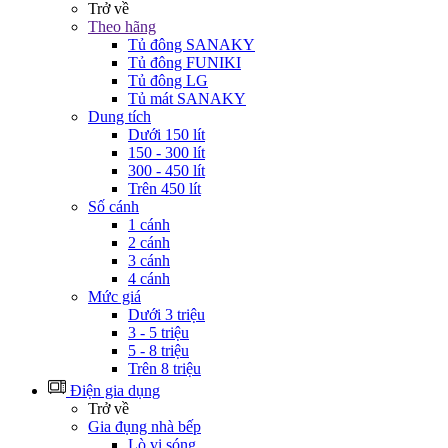
Trở về
Theo hãng
Tủ đông SANAKY
Tủ đông FUNIKI
Tủ đông LG
Tủ mát SANAKY
Dung tích
Dưới 150 lít
150 - 300 lít
300 - 450 lít
Trên 450 lít
Số cánh
1 cánh
2 cánh
3 cánh
4 cánh
Mức giá
Dưới 3 triệu
3 - 5 triệu
5 - 8 triệu
Trên 8 triệu
Điện gia dụng
Trở về
Gia đụng nhà bếp
Lò vi sóng