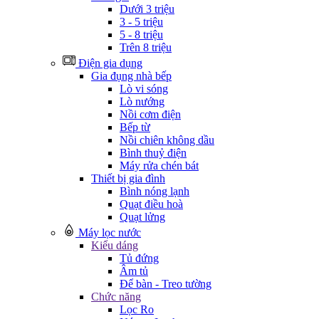
Dưới 3 triệu
3 - 5 triệu
5 - 8 triệu
Trên 8 triệu
Điện gia dụng
Gia đụng nhà bếp
Lò vi sóng
Lò nướng
Nồi cơm điện
Bếp từ
Nồi chiên không dầu
Bình thuỷ điện
Máy rửa chén bát
Thiết bị gia đình
Bình nóng lạnh
Quạt điều hoà
Quạt lửng
Máy lọc nước
Kiểu dáng
Tủ đứng
Âm tủ
Để bàn - Treo tường
Chức năng
Lọc Ro