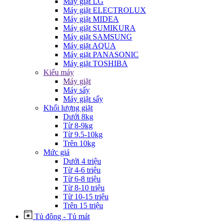
Máy giặt LG
Máy giặt ELECTROLUX
Máy giặt MIDEA
Máy giặt SUMIKURA
Máy giặt SAMSUNG
Máy giặt AQUA
Máy giặt PANASONIC
Máy giặt TOSHIBA
Kiểu máy
Máy giặt
Máy sấy
Máy giặt sấy
Khối lượng giặt
Dưới 8kg
Từ 8-9kg
Từ 9.5-10kg
Trên 10kg
Mức giá
Dưới 4 triệu
Từ 4-6 triệu
Từ 6-8 triệu
Từ 8-10 triệu
Từ 10-15 triệu
Trên 15 triệu
Tủ đông - Tủ mát