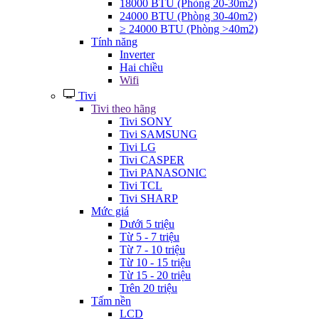
18000 BTU (Phòng 20-30m2)
24000 BTU (Phòng 30-40m2)
≥ 24000 BTU (Phòng >40m2)
Tính năng
Inverter
Hai chiều
Wifi
Tivi
Tivi theo hãng
Tivi SONY
Tivi SAMSUNG
Tivi LG
Tivi CASPER
Tivi PANASONIC
Tivi TCL
Tivi SHARP
Mức giá
Dưới 5 triệu
Từ 5 - 7 triệu
Từ 7 - 10 triệu
Từ 10 - 15 triệu
Từ 15 - 20 triệu
Trên 20 triệu
Tấm nền
LCD