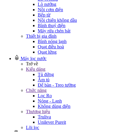
Lò nướng
Nồi cơm điện
Bếp từ
Nồi chiên không dầu
Bình thuỷ điện
Máy rửa chén bát
Thiết bị gia đình
Bình nóng lạnh
Quạt điều hoà
Quạt lửng
Máy lọc nước
Trở về
Kiểu dáng
Tủ đứng
Âm tủ
Để bàn - Treo tường
Chức năng
Lọc Ro
Nóng - Lạnh
Không dùng điện
Thương hiệu
Truliva
Unilever Pureit
Lõi lọc