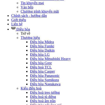
Tin khuyến mại
Vào bếp
Chương trình khuyến mãi
Chính sách - hướng dẫn
Giới thiệu
Liên hệ
Điều hòa
Trở về
Thương hiệu
Điều hòa Midea
Điều hòa Funiki
Điều hòa Daikin
Điều hòa LG
Điều hòa Mitsubishi Heavy
Điều hòa Gree
Điều hoà TCL
Điều hòa Casper
Điều hòa Panasonic
Điều hòa Sumikura
Điều hòa Nagakawa
Kiểu điều hoà
Điều hoà treo tường
Điều hoà tủ đứng
Điều hoà âm trần