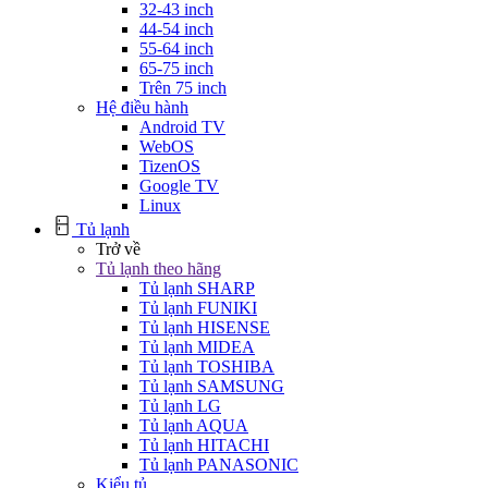
32-43 inch
44-54 inch
55-64 inch
65-75 inch
Trên 75 inch
Hệ điều hành
Android TV
WebOS
TizenOS
Google TV
Linux
Tủ lạnh
Trở về
Tủ lạnh theo hãng
Tủ lạnh SHARP
Tủ lạnh FUNIKI
Tủ lạnh HISENSE
Tủ lạnh MIDEA
Tủ lạnh TOSHIBA
Tủ lạnh SAMSUNG
Tủ lạnh LG
Tủ lạnh AQUA
Tủ lạnh HITACHI
Tủ lạnh PANASONIC
Kiểu tủ