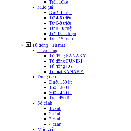
Trên 10kg
Mức giá
Dưới 4 triệu
Từ 4-6 triệu
Từ 6-8 triệu
Từ 8-10 triệu
Từ 10-15 triệu
Trên 15 triệu
Tủ đông - Tủ mát
Theo hãng
Tủ đông SANAKY
Tủ đông FUNIKI
Tủ đông LG
Tủ mát SANAKY
Dung tích
Dưới 150 lít
150 - 300 lít
300 - 450 lít
Trên 450 lít
Số cánh
1 cánh
2 cánh
3 cánh
4 cánh
Mức giá