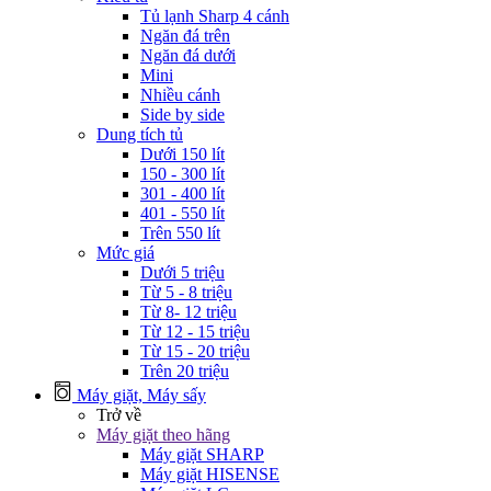
Tủ lạnh Sharp 4 cánh
Ngăn đá trên
Ngăn đá dưới
Mini
Nhiều cánh
Side by side
Dung tích tủ
Dưới 150 lít
150 - 300 lít
301 - 400 lít
401 - 550 lít
Trên 550 lít
Mức giá
Dưới 5 triệu
Từ 5 - 8 triệu
Từ 8- 12 triệu
Từ 12 - 15 triệu
Từ 15 - 20 triệu
Trên 20 triệu
Máy giặt, Máy sấy
Trở về
Máy giặt theo hãng
Máy giặt SHARP
Máy giặt HISENSE