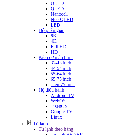
OLED
QLED
Nanocell
Neo QLED
LED
Độ phân giản
8K
4K
Full HD
HD
Kích cỡ màn hình
32-43 inch
44-54 inch
55-64 inch
65-75 inch
Trên 75 inch
Hệ điều hành
Android TV
WebOS
TizenOS
Google TV
Linux
Tủ lạnh
Tủ lạnh theo hãng
Tủ lạnh SHARP