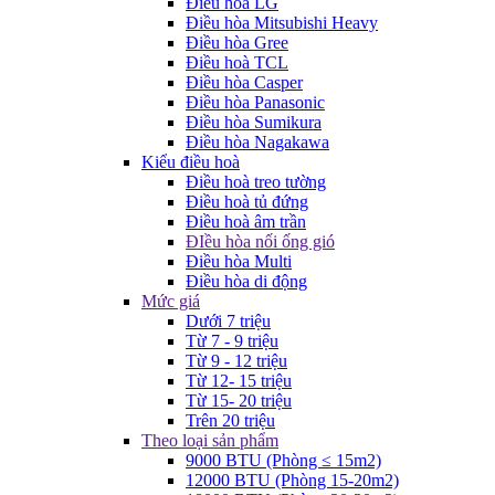
Điều hòa LG
Điều hòa Mitsubishi Heavy
Điều hòa Gree
Điều hoà TCL
Điều hòa Casper
Điều hòa Panasonic
Điều hòa Sumikura
Điều hòa Nagakawa
Kiểu điều hoà
Điều hoà treo tường
Điều hoà tủ đứng
Điều hoà âm trần
ĐIều hòa nối ống gió
Điều hòa Multi
Điều hòa di động
Mức giá
Dưới 7 triệu
Từ 7 - 9 triệu
Từ 9 - 12 triệu
Từ 12- 15 triệu
Từ 15- 20 triệu
Trên 20 triệu
Theo loại sản phẩm
9000 BTU (Phòng ≤ 15m2)
12000 BTU (Phòng 15-20m2)