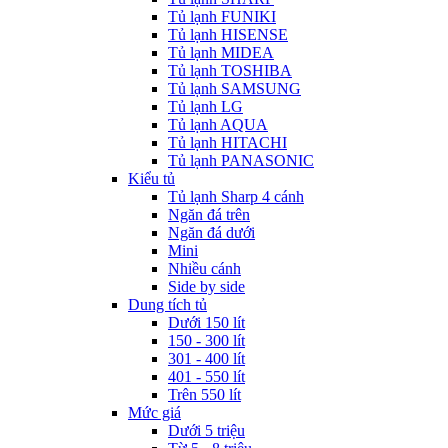
Tủ lạnh FUNIKI
Tủ lạnh HISENSE
Tủ lạnh MIDEA
Tủ lạnh TOSHIBA
Tủ lạnh SAMSUNG
Tủ lạnh LG
Tủ lạnh AQUA
Tủ lạnh HITACHI
Tủ lạnh PANASONIC
Kiểu tủ
Tủ lạnh Sharp 4 cánh
Ngăn đá trên
Ngăn đá dưới
Mini
Nhiều cánh
Side by side
Dung tích tủ
Dưới 150 lít
150 - 300 lít
301 - 400 lít
401 - 550 lít
Trên 550 lít
Mức giá
Dưới 5 triệu