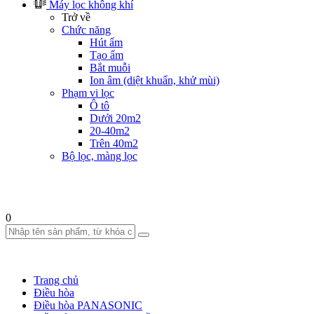
Máy lọc không khí
Trở về
Chức năng
Hút ẩm
Tạo ẩm
Bắt muỗi
Ion âm (diệt khuẩn, khử mùi)
Phạm vi lọc
Ô tô
Dưới 20m2
20-40m2
Trên 40m2
Bộ lọc, màng lọc
0
Trang chủ
Điều hòa
Điều hòa PANASONIC