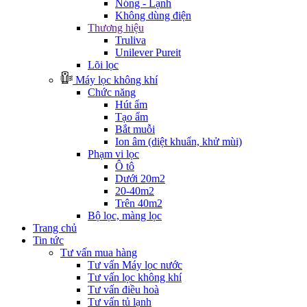
Nóng - Lạnh
Không dùng điện
Thương hiệu
Truliva
Unilever Pureit
Lõi lọc
Máy lọc không khí
Chức năng
Hút ẩm
Tạo ẩm
Bắt muỗi
Ion âm (diệt khuẩn, khử mùi)
Phạm vi lọc
Ô tô
Dưới 20m2
20-40m2
Trên 40m2
Bộ lọc, màng lọc
Trang chủ
Tin tức
Tư vấn mua hàng
Tư vấn Máy lọc nước
Tư vấn lọc không khí
Tư vấn điều hoà
Tư vấn tủ lạnh