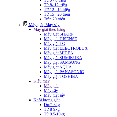
Từ 5 - 8 triệu
Từ 8- 12 triệu
Từ 12 - 15 triệu
Từ 15 - 20 triệu
Trên 20 triệu
Máy giặt, Máy sấy
Máy giặt theo hãng
Máy giặt SHARP
Máy giặt HISENSE
Máy giặt LG
Máy giặt ELECTROLUX
Máy giặt MIDEA
Máy giặt SUMIKURA
Máy giặt SAMSUNG
Máy giặt AQUA
Máy giặt PANASONIC
Máy giặt TOSHIBA
Kiểu máy
Máy giặt
Máy sấy
Máy giặt sấy
Khối lượng giặt
Dưới 8kg
Từ 8-9kg
Từ 9.5-10kg