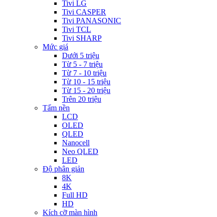
Tivi LG
Tivi CASPER
Tivi PANASONIC
Tivi TCL
Tivi SHARP
Mức giá
Dưới 5 triệu
Từ 5 - 7 triệu
Từ 7 - 10 triệu
Từ 10 - 15 triệu
Từ 15 - 20 triệu
Trên 20 triệu
Tấm nền
LCD
OLED
QLED
Nanocell
Neo QLED
LED
Độ phân giản
8K
4K
Full HD
HD
Kích cỡ màn hình