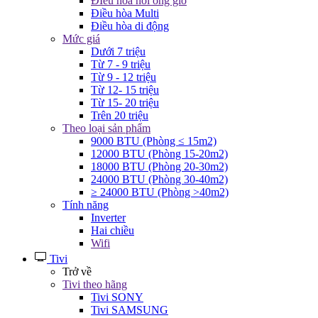
ĐIều hòa nối ống gió
Điều hòa Multi
Điều hòa di động
Mức giá
Dưới 7 triệu
Từ 7 - 9 triệu
Từ 9 - 12 triệu
Từ 12- 15 triệu
Từ 15- 20 triệu
Trên 20 triệu
Theo loại sản phẩm
9000 BTU (Phòng ≤ 15m2)
12000 BTU (Phòng 15-20m2)
18000 BTU (Phòng 20-30m2)
24000 BTU (Phòng 30-40m2)
≥ 24000 BTU (Phòng >40m2)
Tính năng
Inverter
Hai chiều
Wifi
Tivi
Trở về
Tivi theo hãng
Tivi SONY
Tivi SAMSUNG