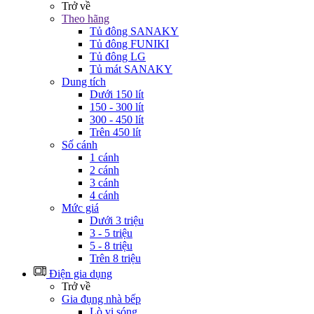
Trở về
Theo hãng
Tủ đông SANAKY
Tủ đông FUNIKI
Tủ đông LG
Tủ mát SANAKY
Dung tích
Dưới 150 lít
150 - 300 lít
300 - 450 lít
Trên 450 lít
Số cánh
1 cánh
2 cánh
3 cánh
4 cánh
Mức giá
Dưới 3 triệu
3 - 5 triệu
5 - 8 triệu
Trên 8 triệu
Điện gia dụng
Trở về
Gia đụng nhà bếp
Lò vi sóng