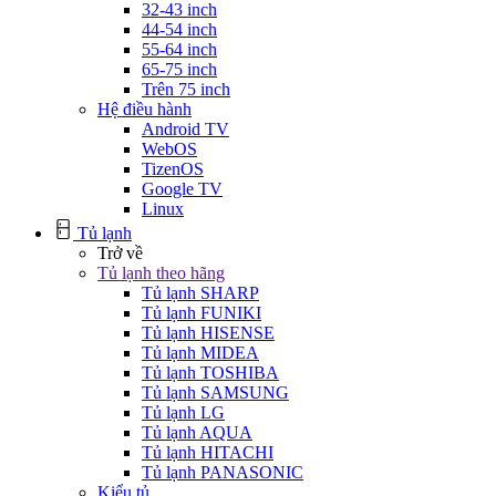
32-43 inch
44-54 inch
55-64 inch
65-75 inch
Trên 75 inch
Hệ điều hành
Android TV
WebOS
TizenOS
Google TV
Linux
Tủ lạnh
Trở về
Tủ lạnh theo hãng
Tủ lạnh SHARP
Tủ lạnh FUNIKI
Tủ lạnh HISENSE
Tủ lạnh MIDEA
Tủ lạnh TOSHIBA
Tủ lạnh SAMSUNG
Tủ lạnh LG
Tủ lạnh AQUA
Tủ lạnh HITACHI
Tủ lạnh PANASONIC
Kiểu tủ