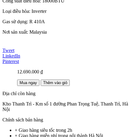
Công suất điều hòa: 18000BTU
Loại điều hòa: Inverter
Gas sử dụng: R 410A
Nơi sản xuất: Malaysia
Tweet
LinkedIn
Pinterest
12.690.000 ₫
Mua ngay
Thêm vào giỏ
Địa chỉ còn hàng
Kho Thanh Trì - Km số 1 đường Phan Trọng Tuệ, Thanh Trì, Hà
Nội
Chính sách bán hàng
+ Giao hàng siêu tốc trong
2h
+ Giao hàng miễn phí trong nội thành Hà Nội