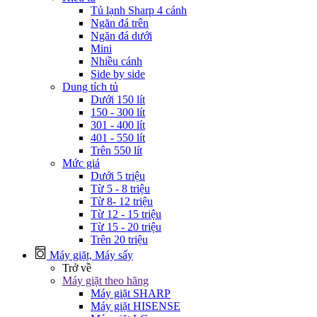
Tủ lạnh Sharp 4 cánh
Ngăn đá trên
Ngăn đá dưới
Mini
Nhiều cánh
Side by side
Dung tích tủ
Dưới 150 lít
150 - 300 lít
301 - 400 lít
401 - 550 lít
Trên 550 lít
Mức giá
Dưới 5 triệu
Từ 5 - 8 triệu
Từ 8- 12 triệu
Từ 12 - 15 triệu
Từ 15 - 20 triệu
Trên 20 triệu
Máy giặt, Máy sấy
Trở về
Máy giặt theo hãng
Máy giặt SHARP
Máy giặt HISENSE