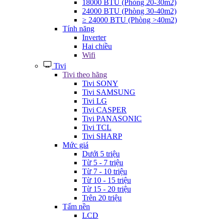
18000 BTU (Phòng 20-30m2)
24000 BTU (Phòng 30-40m2)
≥ 24000 BTU (Phòng >40m2)
Tính năng
Inverter
Hai chiều
Wifi
Tivi
Tivi theo hãng
Tivi SONY
Tivi SAMSUNG
Tivi LG
Tivi CASPER
Tivi PANASONIC
Tivi TCL
Tivi SHARP
Mức giá
Dưới 5 triệu
Từ 5 - 7 triệu
Từ 7 - 10 triệu
Từ 10 - 15 triệu
Từ 15 - 20 triệu
Trên 20 triệu
Tấm nền
LCD