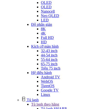
OLED
QLED
Nanocell
Neo QLED
LED
Độ phân giản
8K
4K
Full HD
HD
Kích cỡ màn hình
32-43 inch
44-54 inch
55-64 inch
65-75 inch
Trên 75 inch
Hệ điều hành
Android TV
WebOS
TizenOS
Google TV
Linux
Tủ lạnh
Tủ lạnh theo hãng
Tủ lạnh SHARP