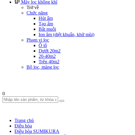
Máy lọc không khí
Trở về
Chức năng
Hút ẩm
Tạo ẩm
Bắt muỗi
Ion âm (diệt khuẩn, khử mùi)
Phạm vi lọc
Ô tô
Dưới 20m2
20-40m2
Trên 40m2
Bộ lọc, màng lọc
0
Trang chủ
Điều hòa
Điều hòa SUMIKURA