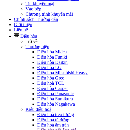
Tin khuyến mại
Vào bếp
Chương trình khuyến mãi
Chính sách - hướng dẫn
Giới thiệu
Liên hệ
Điều hòa
Trở về
Thương hiệu
Điều hòa Midea
Điều hòa Funiki
Điều hòa Daikin
Điều hòa LG
Điều hòa Mitsubishi Heavy
Điều hòa Gree
Điều hoà TCL
Điều hòa Casper
Điều hòa Panasonic
Điều hòa Sumikura
Điều hòa Nagakawa
Kiểu điều hoà
Điều hoà treo tường
Điều hoà tủ đứng
Điều hoà âm trần