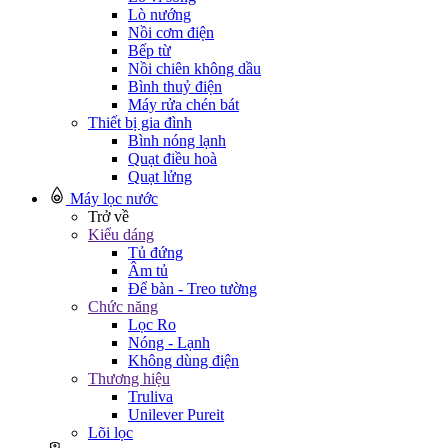
Lò nướng
Nồi cơm điện
Bếp từ
Nồi chiên không dầu
Bình thuỷ điện
Máy rửa chén bát
Thiết bị gia đình
Bình nóng lạnh
Quạt điều hoà
Quạt lửng
Máy lọc nước
Trở về
Kiểu dáng
Tủ đứng
Âm tủ
Để bàn - Treo tường
Chức năng
Lọc Ro
Nóng - Lạnh
Không dùng điện
Thương hiệu
Truliva
Unilever Pureit
Lõi lọc