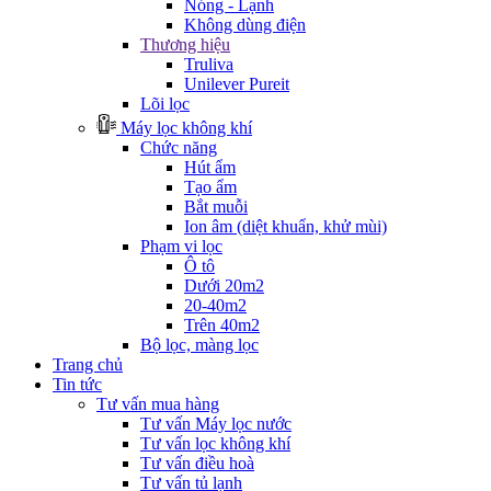
Nóng - Lạnh
Không dùng điện
Thương hiệu
Truliva
Unilever Pureit
Lõi lọc
Máy lọc không khí
Chức năng
Hút ẩm
Tạo ẩm
Bắt muỗi
Ion âm (diệt khuẩn, khử mùi)
Phạm vi lọc
Ô tô
Dưới 20m2
20-40m2
Trên 40m2
Bộ lọc, màng lọc
Trang chủ
Tin tức
Tư vấn mua hàng
Tư vấn Máy lọc nước
Tư vấn lọc không khí
Tư vấn điều hoà
Tư vấn tủ lạnh