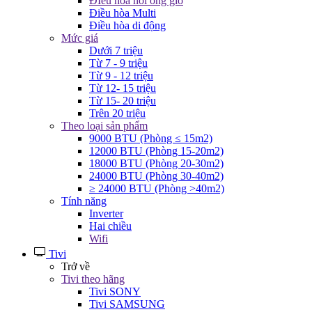
ĐIều hòa nối ống gió
Điều hòa Multi
Điều hòa di động
Mức giá
Dưới 7 triệu
Từ 7 - 9 triệu
Từ 9 - 12 triệu
Từ 12- 15 triệu
Từ 15- 20 triệu
Trên 20 triệu
Theo loại sản phẩm
9000 BTU (Phòng ≤ 15m2)
12000 BTU (Phòng 15-20m2)
18000 BTU (Phòng 20-30m2)
24000 BTU (Phòng 30-40m2)
≥ 24000 BTU (Phòng >40m2)
Tính năng
Inverter
Hai chiều
Wifi
Tivi
Trở về
Tivi theo hãng
Tivi SONY
Tivi SAMSUNG