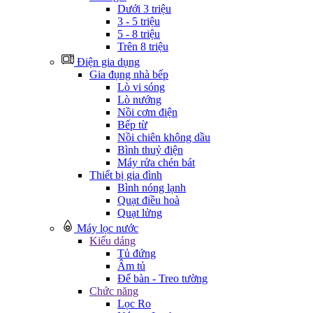
Dưới 3 triệu
3 - 5 triệu
5 - 8 triệu
Trên 8 triệu
Điện gia dụng
Gia đụng nhà bếp
Lò vi sóng
Lò nướng
Nồi cơm điện
Bếp từ
Nồi chiên không dầu
Bình thuỷ điện
Máy rửa chén bát
Thiết bị gia đình
Bình nóng lạnh
Quạt điều hoà
Quạt lửng
Máy lọc nước
Kiểu dáng
Tủ đứng
Âm tủ
Để bàn - Treo tường
Chức năng
Lọc Ro