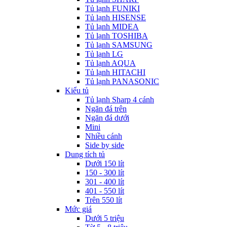
Tủ lạnh FUNIKI
Tủ lạnh HISENSE
Tủ lạnh MIDEA
Tủ lạnh TOSHIBA
Tủ lạnh SAMSUNG
Tủ lạnh LG
Tủ lạnh AQUA
Tủ lạnh HITACHI
Tủ lạnh PANASONIC
Kiểu tủ
Tủ lạnh Sharp 4 cánh
Ngăn đá trên
Ngăn đá dưới
Mini
Nhiều cánh
Side by side
Dung tích tủ
Dưới 150 lít
150 - 300 lít
301 - 400 lít
401 - 550 lít
Trên 550 lít
Mức giá
Dưới 5 triệu