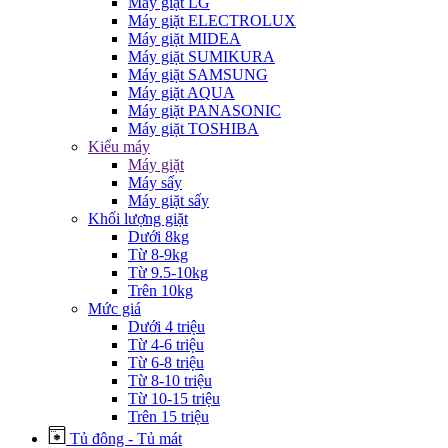
Máy giặt LG
Máy giặt ELECTROLUX
Máy giặt MIDEA
Máy giặt SUMIKURA
Máy giặt SAMSUNG
Máy giặt AQUA
Máy giặt PANASONIC
Máy giặt TOSHIBA
Kiểu máy
Máy giặt
Máy sấy
Máy giặt sấy
Khối lượng giặt
Dưới 8kg
Từ 8-9kg
Từ 9.5-10kg
Trên 10kg
Mức giá
Dưới 4 triệu
Từ 4-6 triệu
Từ 6-8 triệu
Từ 8-10 triệu
Từ 10-15 triệu
Trên 15 triệu
Tủ đông - Tủ mát