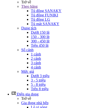
Trở về
Theo hãng
Tủ đông SANAKY
Tủ đông FUNIKI
Tủ đông LG
Tủ mát SANAKY
Dung tích
Dưới 150 lít
150 - 300 lít
300 - 450 lít
Trên 450 lít
Số cánh
1 cánh
2 cánh
3 cánh
4 cánh
Mức giá
Dưới 3 triệu
3 - 5 triệu
5 - 8 triệu
Trên 8 triệu
Điện gia dụng
Trở về
Gia đụng nhà bếp
Lò vi sóng