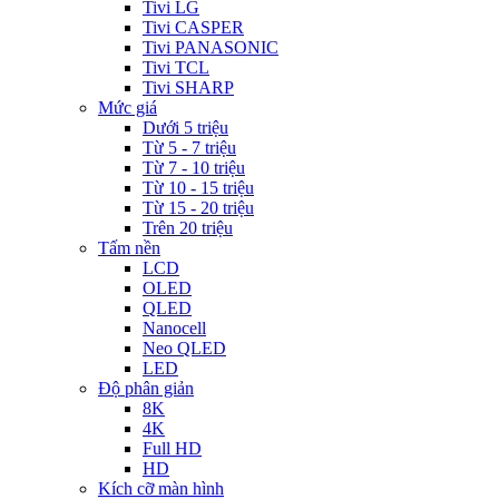
Tivi LG
Tivi CASPER
Tivi PANASONIC
Tivi TCL
Tivi SHARP
Mức giá
Dưới 5 triệu
Từ 5 - 7 triệu
Từ 7 - 10 triệu
Từ 10 - 15 triệu
Từ 15 - 20 triệu
Trên 20 triệu
Tấm nền
LCD
OLED
QLED
Nanocell
Neo QLED
LED
Độ phân giản
8K
4K
Full HD
HD
Kích cỡ màn hình