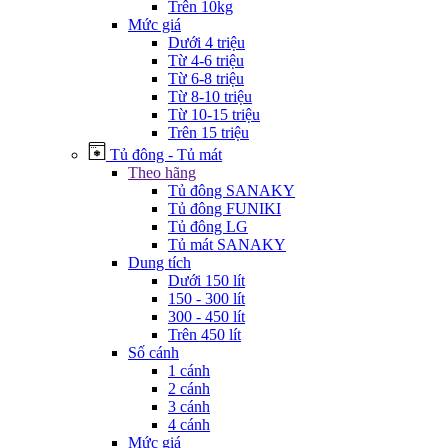
Trên 10kg
Mức giá
Dưới 4 triệu
Từ 4-6 triệu
Từ 6-8 triệu
Từ 8-10 triệu
Từ 10-15 triệu
Trên 15 triệu
Tủ đông - Tủ mát
Theo hãng
Tủ đông SANAKY
Tủ đông FUNIKI
Tủ đông LG
Tủ mát SANAKY
Dung tích
Dưới 150 lít
150 - 300 lít
300 - 450 lít
Trên 450 lít
Số cánh
1 cánh
2 cánh
3 cánh
4 cánh
Mức giá