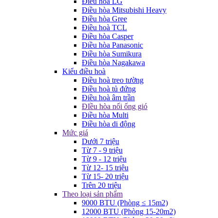
Điều hòa LG
Điều hòa Mitsubishi Heavy
Điều hòa Gree
Điều hoà TCL
Điều hòa Casper
Điều hòa Panasonic
Điều hòa Sumikura
Điều hòa Nagakawa
Kiểu điều hoà
Điều hoà treo tường
Điều hoà tủ đứng
Điều hoà âm trần
ĐIều hòa nối ống gió
Điều hòa Multi
Điều hòa di động
Mức giá
Dưới 7 triệu
Từ 7 - 9 triệu
Từ 9 - 12 triệu
Từ 12- 15 triệu
Từ 15- 20 triệu
Trên 20 triệu
Theo loại sản phẩm
9000 BTU (Phòng ≤ 15m2)
12000 BTU (Phòng 15-20m2)