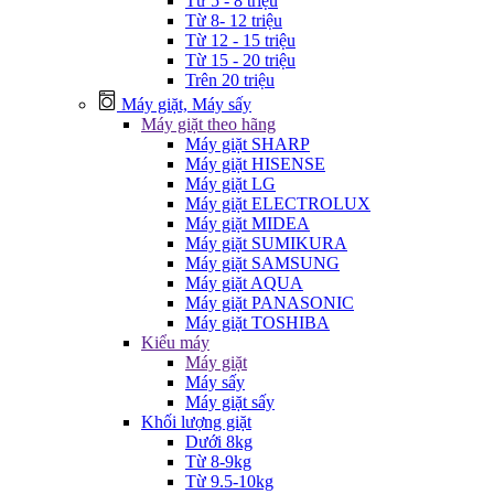
Từ 5 - 8 triệu
Từ 8- 12 triệu
Từ 12 - 15 triệu
Từ 15 - 20 triệu
Trên 20 triệu
Máy giặt, Máy sấy
Máy giặt theo hãng
Máy giặt SHARP
Máy giặt HISENSE
Máy giặt LG
Máy giặt ELECTROLUX
Máy giặt MIDEA
Máy giặt SUMIKURA
Máy giặt SAMSUNG
Máy giặt AQUA
Máy giặt PANASONIC
Máy giặt TOSHIBA
Kiểu máy
Máy giặt
Máy sấy
Máy giặt sấy
Khối lượng giặt
Dưới 8kg
Từ 8-9kg
Từ 9.5-10kg