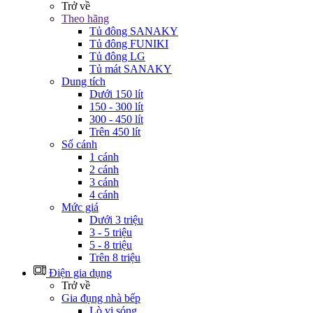
Trở về
Theo hãng
Tủ đông SANAKY
Tủ đông FUNIKI
Tủ đông LG
Tủ mát SANAKY
Dung tích
Dưới 150 lít
150 - 300 lít
300 - 450 lít
Trên 450 lít
Số cánh
1 cánh
2 cánh
3 cánh
4 cánh
Mức giá
Dưới 3 triệu
3 - 5 triệu
5 - 8 triệu
Trên 8 triệu
Điện gia dụng
Trở về
Gia đụng nhà bếp
Lò vi sóng