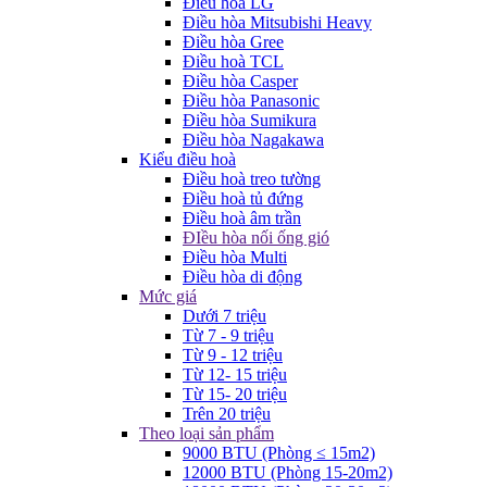
Điều hòa LG
Điều hòa Mitsubishi Heavy
Điều hòa Gree
Điều hoà TCL
Điều hòa Casper
Điều hòa Panasonic
Điều hòa Sumikura
Điều hòa Nagakawa
Kiểu điều hoà
Điều hoà treo tường
Điều hoà tủ đứng
Điều hoà âm trần
ĐIều hòa nối ống gió
Điều hòa Multi
Điều hòa di động
Mức giá
Dưới 7 triệu
Từ 7 - 9 triệu
Từ 9 - 12 triệu
Từ 12- 15 triệu
Từ 15- 20 triệu
Trên 20 triệu
Theo loại sản phẩm
9000 BTU (Phòng ≤ 15m2)
12000 BTU (Phòng 15-20m2)