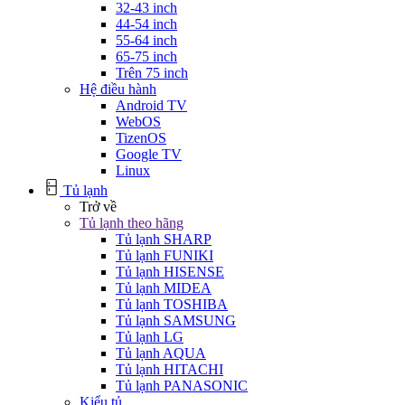
32-43 inch
44-54 inch
55-64 inch
65-75 inch
Trên 75 inch
Hệ điều hành
Android TV
WebOS
TizenOS
Google TV
Linux
Tủ lạnh
Trở về
Tủ lạnh theo hãng
Tủ lạnh SHARP
Tủ lạnh FUNIKI
Tủ lạnh HISENSE
Tủ lạnh MIDEA
Tủ lạnh TOSHIBA
Tủ lạnh SAMSUNG
Tủ lạnh LG
Tủ lạnh AQUA
Tủ lạnh HITACHI
Tủ lạnh PANASONIC
Kiểu tủ