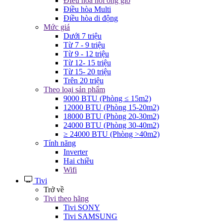
ĐIều hòa nối ống gió
Điều hòa Multi
Điều hòa di động
Mức giá
Dưới 7 triệu
Từ 7 - 9 triệu
Từ 9 - 12 triệu
Từ 12- 15 triệu
Từ 15- 20 triệu
Trên 20 triệu
Theo loại sản phẩm
9000 BTU (Phòng ≤ 15m2)
12000 BTU (Phòng 15-20m2)
18000 BTU (Phòng 20-30m2)
24000 BTU (Phòng 30-40m2)
≥ 24000 BTU (Phòng >40m2)
Tính năng
Inverter
Hai chiều
Wifi
Tivi
Trở về
Tivi theo hãng
Tivi SONY
Tivi SAMSUNG