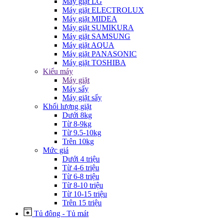
Máy giặt LG
Máy giặt ELECTROLUX
Máy giặt MIDEA
Máy giặt SUMIKURA
Máy giặt SAMSUNG
Máy giặt AQUA
Máy giặt PANASONIC
Máy giặt TOSHIBA
Kiểu máy
Máy giặt
Máy sấy
Máy giặt sấy
Khối lượng giặt
Dưới 8kg
Từ 8-9kg
Từ 9.5-10kg
Trên 10kg
Mức giá
Dưới 4 triệu
Từ 4-6 triệu
Từ 6-8 triệu
Từ 8-10 triệu
Từ 10-15 triệu
Trên 15 triệu
Tủ đông - Tủ mát