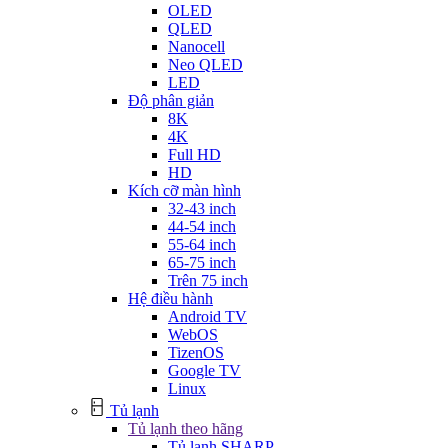
OLED
QLED
Nanocell
Neo QLED
LED
Độ phân giản
8K
4K
Full HD
HD
Kích cỡ màn hình
32-43 inch
44-54 inch
55-64 inch
65-75 inch
Trên 75 inch
Hệ điều hành
Android TV
WebOS
TizenOS
Google TV
Linux
Tủ lạnh
Tủ lạnh theo hãng
Tủ lạnh SHARP