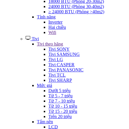
18000 BTU (Phòng 20-30m2)
24000 BTU (Phòng 30-40m2)
≥ 24000 BTU (Phòng >40m2)
Tính năng
Inverter
Hai chiều
Wifi
Tivi
Tivi theo hãng
Tivi SONY
Tivi SAMSUNG
Tivi LG
Tivi CASPER
Tivi PANASONIC
Tivi TCL
Tivi SHARP
Mức giá
Dưới 5 triệu
Từ 5 - 7 triệu
Từ 7 - 10 triệu
Từ 10 - 15 triệu
Từ 15 - 20 triệu
Trên 20 triệu
Tấm nền
LCD