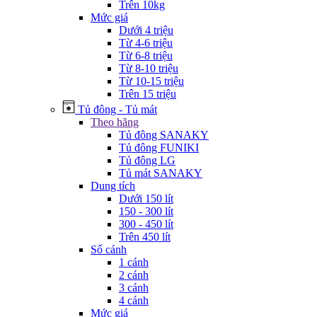
Trên 10kg
Mức giá
Dưới 4 triệu
Từ 4-6 triệu
Từ 6-8 triệu
Từ 8-10 triệu
Từ 10-15 triệu
Trên 15 triệu
Tủ đông - Tủ mát
Theo hãng
Tủ đông SANAKY
Tủ đông FUNIKI
Tủ đông LG
Tủ mát SANAKY
Dung tích
Dưới 150 lít
150 - 300 lít
300 - 450 lít
Trên 450 lít
Số cánh
1 cánh
2 cánh
3 cánh
4 cánh
Mức giá