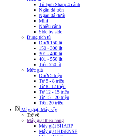
Tủ lạnh Sharp 4 cánh
Ngăn đá trên
Ngăn đá dưới
Mini
Nhiều cánh
Side by side
Dung tích tủ
Dưới 150 lít
150 - 300 lít
301 - 400 lít
401 - 550 lít
Trên 550 lít
Mức giá
Dưới 5 triệu
Từ 5 - 8 triệu
Từ 8- 12 triệu
Từ 12 - 15 triệu
Từ 15 - 20 triệu
Trên 20 triệu
Máy giặt, Máy sấy
Trở về
Máy giặt theo hãng
Máy giặt SHARP
Máy giặt HISENSE