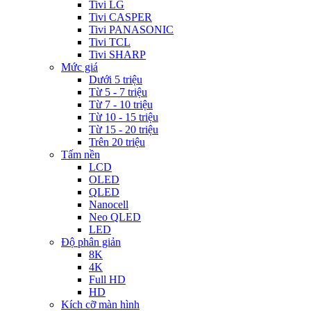
Tivi LG
Tivi CASPER
Tivi PANASONIC
Tivi TCL
Tivi SHARP
Mức giá
Dưới 5 triệu
Từ 5 - 7 triệu
Từ 7 - 10 triệu
Từ 10 - 15 triệu
Từ 15 - 20 triệu
Trên 20 triệu
Tấm nền
LCD
OLED
QLED
Nanocell
Neo QLED
LED
Độ phân giản
8K
4K
Full HD
HD
Kích cỡ màn hình