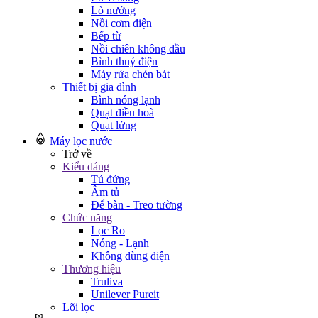
Lò nướng
Nồi cơm điện
Bếp từ
Nồi chiên không dầu
Bình thuỷ điện
Máy rửa chén bát
Thiết bị gia đình
Bình nóng lạnh
Quạt điều hoà
Quạt lửng
Máy lọc nước
Trở về
Kiểu dáng
Tủ đứng
Âm tủ
Để bàn - Treo tường
Chức năng
Lọc Ro
Nóng - Lạnh
Không dùng điện
Thương hiệu
Truliva
Unilever Pureit
Lõi lọc