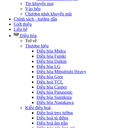
Tin khuyến mại
Vào bếp
Chương trình khuyến mãi
Chính sách - hướng dẫn
Giới thiệu
Liên hệ
Điều hòa
Trở về
Thương hiệu
Điều hòa Midea
Điều hòa Funiki
Điều hòa Daikin
Điều hòa LG
Điều hòa Mitsubishi Heavy
Điều hòa Gree
Điều hoà TCL
Điều hòa Casper
Điều hòa Panasonic
Điều hòa Sumikura
Điều hòa Nagakawa
Kiểu điều hoà
Điều hoà treo tường
Điều hoà tủ đứng
Điều hoà âm trần