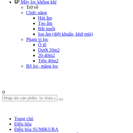
Máy lọc không khí
Trở về
Chức năng
Hút ẩm
Tạo ẩm
Bắt muỗi
Ion âm (diệt khuẩn, khử mùi)
Phạm vi lọc
Ô tô
Dưới 20m2
20-40m2
Trên 40m2
Bộ lọc, màng lọc
0
Trang chủ
Điều hòa
Điều hòa SUMIKURA