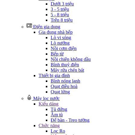
Dưới 3 triệu
3 - 5 triệu
5 - 8 triệu
Trên 8 triệu
Điện gia dụng
Gia đụng nhà bếp
Lò vi sóng
Lò nướng
Nồi cơm điện
Bếp từ
Nồi chiên không dầu
Bình thuỷ điện
Máy rửa chén bát
Thiết bị gia đình
Bình nóng lạnh
Quạt điều hoà
Quạt lửng
Máy lọc nước
Kiểu dáng
Tủ đứng
Âm tủ
Để bàn - Treo tường
Chức năng
Lọc Ro