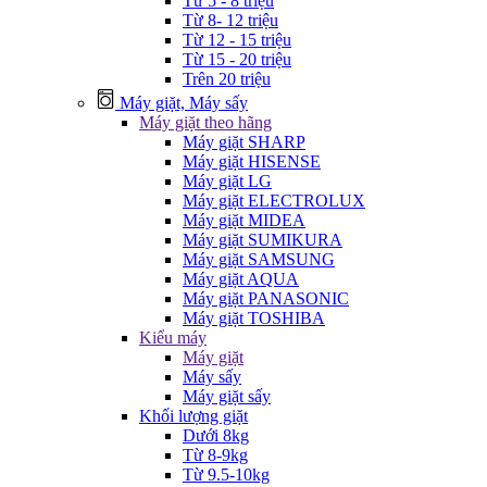
Từ 5 - 8 triệu
Từ 8- 12 triệu
Từ 12 - 15 triệu
Từ 15 - 20 triệu
Trên 20 triệu
Máy giặt, Máy sấy
Máy giặt theo hãng
Máy giặt SHARP
Máy giặt HISENSE
Máy giặt LG
Máy giặt ELECTROLUX
Máy giặt MIDEA
Máy giặt SUMIKURA
Máy giặt SAMSUNG
Máy giặt AQUA
Máy giặt PANASONIC
Máy giặt TOSHIBA
Kiểu máy
Máy giặt
Máy sấy
Máy giặt sấy
Khối lượng giặt
Dưới 8kg
Từ 8-9kg
Từ 9.5-10kg