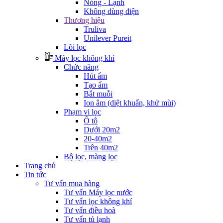
Nóng - Lạnh
Không dùng điện
Thương hiệu
Truliva
Unilever Pureit
Lõi lọc
Máy lọc không khí
Chức năng
Hút ẩm
Tạo ẩm
Bắt muỗi
Ion âm (diệt khuẩn, khử mùi)
Phạm vi lọc
Ô tô
Dưới 20m2
20-40m2
Trên 40m2
Bộ lọc, màng lọc
Trang chủ
Tin tức
Tư vấn mua hàng
Tư vấn Máy lọc nước
Tư vấn lọc không khí
Tư vấn điều hoà
Tư vấn tủ lạnh