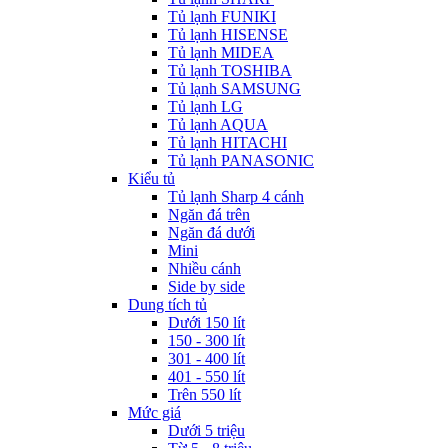
Tủ lạnh FUNIKI
Tủ lạnh HISENSE
Tủ lạnh MIDEA
Tủ lạnh TOSHIBA
Tủ lạnh SAMSUNG
Tủ lạnh LG
Tủ lạnh AQUA
Tủ lạnh HITACHI
Tủ lạnh PANASONIC
Kiểu tủ
Tủ lạnh Sharp 4 cánh
Ngăn đá trên
Ngăn đá dưới
Mini
Nhiều cánh
Side by side
Dung tích tủ
Dưới 150 lít
150 - 300 lít
301 - 400 lít
401 - 550 lít
Trên 550 lít
Mức giá
Dưới 5 triệu