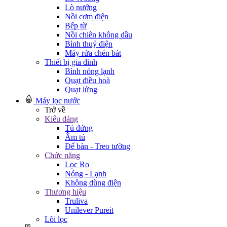
Lò nướng
Nồi cơm điện
Bếp từ
Nồi chiên không dầu
Bình thuỷ điện
Máy rửa chén bát
Thiết bị gia đình
Bình nóng lạnh
Quạt điều hoà
Quạt lửng
Máy lọc nước
Trở về
Kiểu dáng
Tủ đứng
Âm tủ
Để bàn - Treo tường
Chức năng
Lọc Ro
Nóng - Lạnh
Không dùng điện
Thương hiệu
Truliva
Unilever Pureit
Lõi lọc