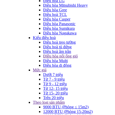
Điều hòa LG
Điều hòa Mitsubishi Heavy
Điều hòa Gree
Điều hoà TCL
Điều hòa Casper
Điều hòa Panasonic
Điều hòa Sumikura
Điều hòa Nagakawa
Kiểu điều hoà
Điều hoà treo tường
Điều hoà tủ đứng
Điều hoà âm trần
ĐIều hòa nối ống gió
Điều hòa Multi
Điều hòa di động
Mức giá
Dưới 7 triệu
Từ 7 - 9 triệu
Từ 9 - 12 triệu
Từ 12- 15 triệu
Từ 15- 20 triệu
Trên 20 triệu
Theo loại sản phẩm
9000 BTU (Phòng ≤ 15m2)
12000 BTU (Phòng 15-20m2)