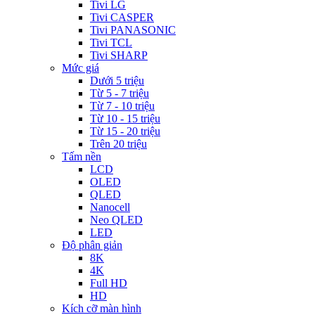
Tivi LG
Tivi CASPER
Tivi PANASONIC
Tivi TCL
Tivi SHARP
Mức giá
Dưới 5 triệu
Từ 5 - 7 triệu
Từ 7 - 10 triệu
Từ 10 - 15 triệu
Từ 15 - 20 triệu
Trên 20 triệu
Tấm nền
LCD
OLED
QLED
Nanocell
Neo QLED
LED
Độ phân giản
8K
4K
Full HD
HD
Kích cỡ màn hình