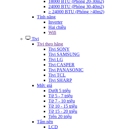
18000 BTU (Phòng 20-30m2)
24000 BTU (Phòng 30-40m2)
≥ 24000 BTU (Phòng >40m2)
Tính năng
Inverter
Hai chiều
Wifi
Tivi
Tivi theo hãng
Tivi SONY
Tivi SAMSUNG
Tivi LG
Tivi CASPER
Tivi PANASONIC
Tivi TCL
Tivi SHARP
Mức giá
Dưới 5 triệu
Từ 5 - 7 triệu
Từ 7 - 10 triệu
Từ 10 - 15 triệu
Từ 15 - 20 triệu
Trên 20 triệu
Tấm nền
LCD