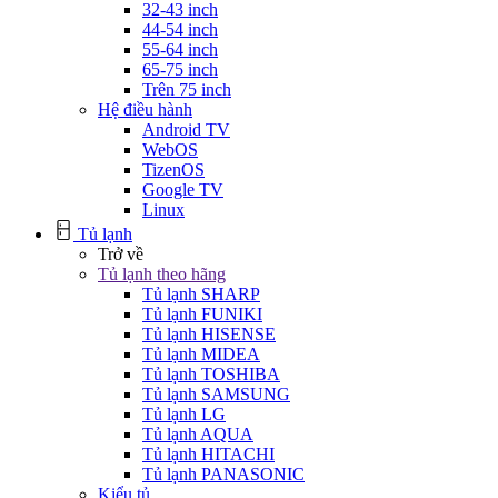
32-43 inch
44-54 inch
55-64 inch
65-75 inch
Trên 75 inch
Hệ điều hành
Android TV
WebOS
TizenOS
Google TV
Linux
Tủ lạnh
Trở về
Tủ lạnh theo hãng
Tủ lạnh SHARP
Tủ lạnh FUNIKI
Tủ lạnh HISENSE
Tủ lạnh MIDEA
Tủ lạnh TOSHIBA
Tủ lạnh SAMSUNG
Tủ lạnh LG
Tủ lạnh AQUA
Tủ lạnh HITACHI
Tủ lạnh PANASONIC
Kiểu tủ