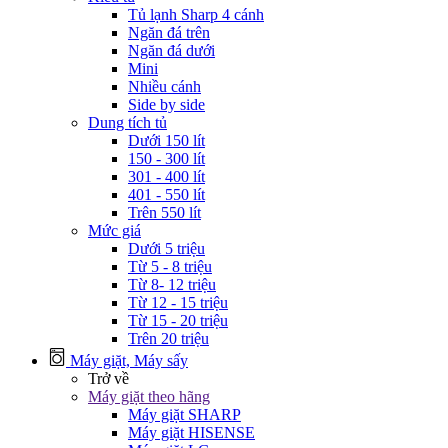
Tủ lạnh Sharp 4 cánh
Ngăn đá trên
Ngăn đá dưới
Mini
Nhiều cánh
Side by side
Dung tích tủ
Dưới 150 lít
150 - 300 lít
301 - 400 lít
401 - 550 lít
Trên 550 lít
Mức giá
Dưới 5 triệu
Từ 5 - 8 triệu
Từ 8- 12 triệu
Từ 12 - 15 triệu
Từ 15 - 20 triệu
Trên 20 triệu
Máy giặt, Máy sấy
Trở về
Máy giặt theo hãng
Máy giặt SHARP
Máy giặt HISENSE