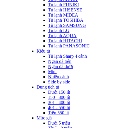
Tủ lạnh FUNIKI
Tủ lạnh HISENSE
Tủ lạnh MIDEA
Tủ lạnh TOSHIBA
Tủ lạnh SAMSUNG
Tủ lạnh LG
Tủ lạnh AQUA
Tủ lạnh HITACHI
Tủ lạnh PANASONIC
Kiểu tủ
Tủ lạnh Sharp 4 cánh
Ngăn đá trên
Ngăn đá dưới
Mini
Nhiều cánh
Side by side
Dung tích tủ
Dưới 150 lít
150 - 300 lít
301 - 400 lít
401 - 550 lít
Trên 550 lít
Mức giá
Dưới 5 triệu