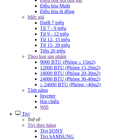
ĐIều hòa nối ống gió
Điều hòa Multi
Điều hòa di động
Mức giá
Dưới 7 triệu
Từ 7 - 9 triệu
Từ 9 - 12 triệu
Từ 12- 15 triệu
Từ 15- 20 triệu
Trên 20 triệu
Theo loại sản phẩm
9000 BTU (Phòng ≤ 15m2)
12000 BTU (Phòng 15-20m2)
18000 BTU (Phòng 20-30m2)
24000 BTU (Phòng 30-40m2)
≥ 24000 BTU (Phòng >40m2)
Tính năng
Inverter
Hai chiều
Wifi
Tivi
Trở về
Tivi theo hãng
Tivi SONY
Tivi SAMSUNG