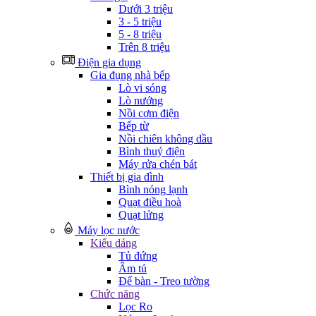
Dưới 3 triệu
3 - 5 triệu
5 - 8 triệu
Trên 8 triệu
Điện gia dụng
Gia đụng nhà bếp
Lò vi sóng
Lò nướng
Nồi cơm điện
Bếp từ
Nồi chiên không dầu
Bình thuỷ điện
Máy rửa chén bát
Thiết bị gia đình
Bình nóng lạnh
Quạt điều hoà
Quạt lửng
Máy lọc nước
Kiểu dáng
Tủ đứng
Âm tủ
Để bàn - Treo tường
Chức năng
Lọc Ro