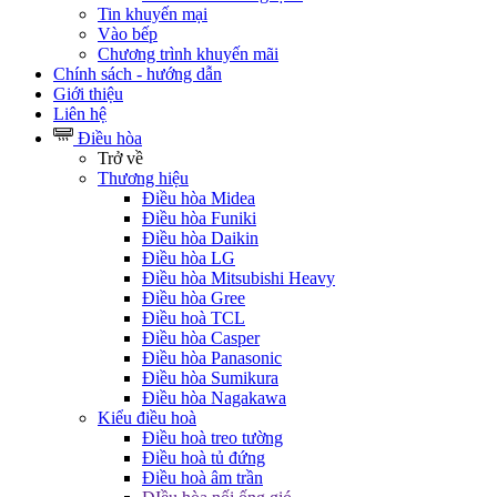
Tin khuyến mại
Vào bếp
Chương trình khuyến mãi
Chính sách - hướng dẫn
Giới thiệu
Liên hệ
Điều hòa
Trở về
Thương hiệu
Điều hòa Midea
Điều hòa Funiki
Điều hòa Daikin
Điều hòa LG
Điều hòa Mitsubishi Heavy
Điều hòa Gree
Điều hoà TCL
Điều hòa Casper
Điều hòa Panasonic
Điều hòa Sumikura
Điều hòa Nagakawa
Kiểu điều hoà
Điều hoà treo tường
Điều hoà tủ đứng
Điều hoà âm trần