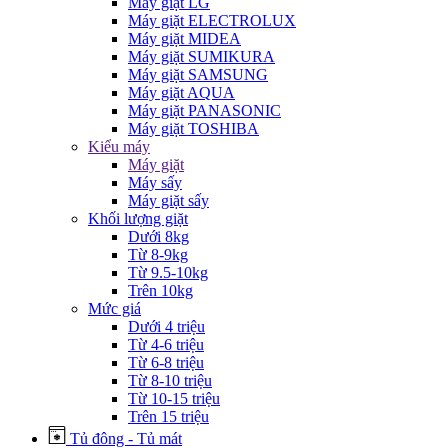
Máy giặt LG
Máy giặt ELECTROLUX
Máy giặt MIDEA
Máy giặt SUMIKURA
Máy giặt SAMSUNG
Máy giặt AQUA
Máy giặt PANASONIC
Máy giặt TOSHIBA
Kiểu máy
Máy giặt
Máy sấy
Máy giặt sấy
Khối lượng giặt
Dưới 8kg
Từ 8-9kg
Từ 9.5-10kg
Trên 10kg
Mức giá
Dưới 4 triệu
Từ 4-6 triệu
Từ 6-8 triệu
Từ 8-10 triệu
Từ 10-15 triệu
Trên 15 triệu
Tủ đông - Tủ mát