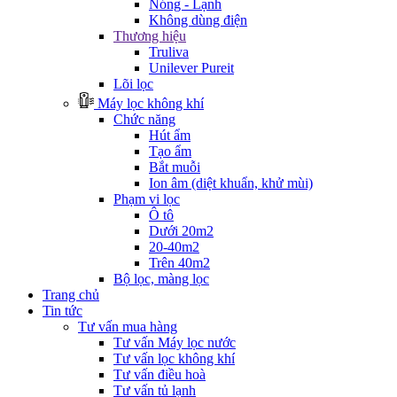
Nóng - Lạnh
Không dùng điện
Thương hiệu
Truliva
Unilever Pureit
Lõi lọc
Máy lọc không khí
Chức năng
Hút ẩm
Tạo ẩm
Bắt muỗi
Ion âm (diệt khuẩn, khử mùi)
Phạm vi lọc
Ô tô
Dưới 20m2
20-40m2
Trên 40m2
Bộ lọc, màng lọc
Trang chủ
Tin tức
Tư vấn mua hàng
Tư vấn Máy lọc nước
Tư vấn lọc không khí
Tư vấn điều hoà
Tư vấn tủ lạnh