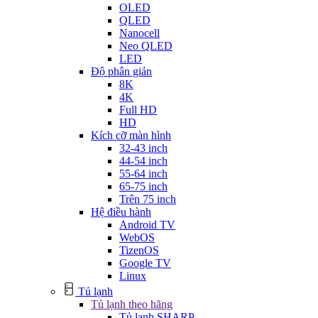
OLED
QLED
Nanocell
Neo QLED
LED
Độ phân giản
8K
4K
Full HD
HD
Kích cỡ màn hình
32-43 inch
44-54 inch
55-64 inch
65-75 inch
Trên 75 inch
Hệ điều hành
Android TV
WebOS
TizenOS
Google TV
Linux
Tủ lạnh
Tủ lạnh theo hãng
Tủ lạnh SHARP