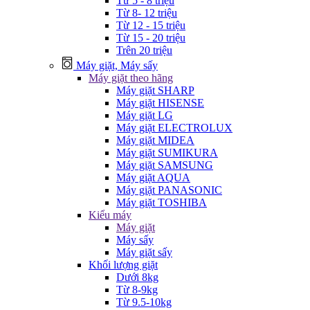
Từ 5 - 8 triệu
Từ 8- 12 triệu
Từ 12 - 15 triệu
Từ 15 - 20 triệu
Trên 20 triệu
Máy giặt, Máy sấy
Máy giặt theo hãng
Máy giặt SHARP
Máy giặt HISENSE
Máy giặt LG
Máy giặt ELECTROLUX
Máy giặt MIDEA
Máy giặt SUMIKURA
Máy giặt SAMSUNG
Máy giặt AQUA
Máy giặt PANASONIC
Máy giặt TOSHIBA
Kiểu máy
Máy giặt
Máy sấy
Máy giặt sấy
Khối lượng giặt
Dưới 8kg
Từ 8-9kg
Từ 9.5-10kg