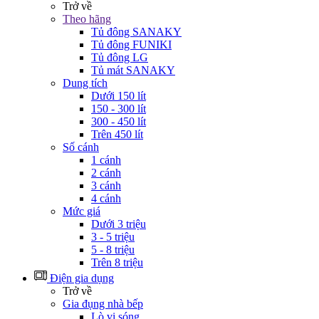
Trở về
Theo hãng
Tủ đông SANAKY
Tủ đông FUNIKI
Tủ đông LG
Tủ mát SANAKY
Dung tích
Dưới 150 lít
150 - 300 lít
300 - 450 lít
Trên 450 lít
Số cánh
1 cánh
2 cánh
3 cánh
4 cánh
Mức giá
Dưới 3 triệu
3 - 5 triệu
5 - 8 triệu
Trên 8 triệu
Điện gia dụng
Trở về
Gia đụng nhà bếp
Lò vi sóng