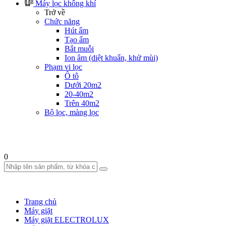
Máy lọc không khí
Trở về
Chức năng
Hút ẩm
Tạo ẩm
Bắt muỗi
Ion âm (diệt khuẩn, khử mùi)
Phạm vi lọc
Ô tô
Dưới 20m2
20-40m2
Trên 40m2
Bộ lọc, màng lọc
0
Trang chủ
Máy giặt
Máy giặt ELECTROLUX