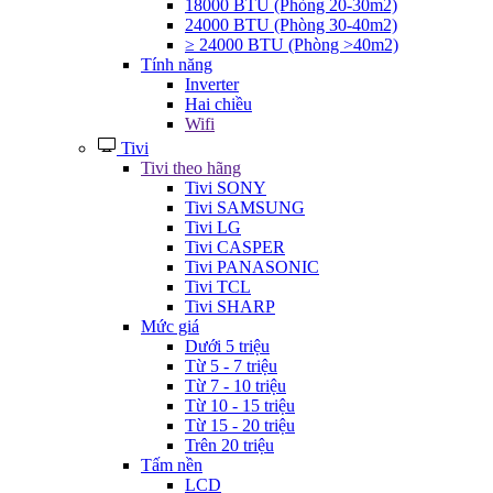
18000 BTU (Phòng 20-30m2)
24000 BTU (Phòng 30-40m2)
≥ 24000 BTU (Phòng >40m2)
Tính năng
Inverter
Hai chiều
Wifi
Tivi
Tivi theo hãng
Tivi SONY
Tivi SAMSUNG
Tivi LG
Tivi CASPER
Tivi PANASONIC
Tivi TCL
Tivi SHARP
Mức giá
Dưới 5 triệu
Từ 5 - 7 triệu
Từ 7 - 10 triệu
Từ 10 - 15 triệu
Từ 15 - 20 triệu
Trên 20 triệu
Tấm nền
LCD