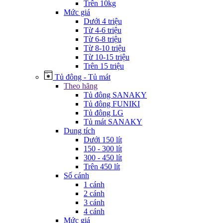
Trên 10kg
Mức giá
Dưới 4 triệu
Từ 4-6 triệu
Từ 6-8 triệu
Từ 8-10 triệu
Từ 10-15 triệu
Trên 15 triệu
Tủ đông - Tủ mát
Theo hãng
Tủ đông SANAKY
Tủ đông FUNIKI
Tủ đông LG
Tủ mát SANAKY
Dung tích
Dưới 150 lít
150 - 300 lít
300 - 450 lít
Trên 450 lít
Số cánh
1 cánh
2 cánh
3 cánh
4 cánh
Mức giá