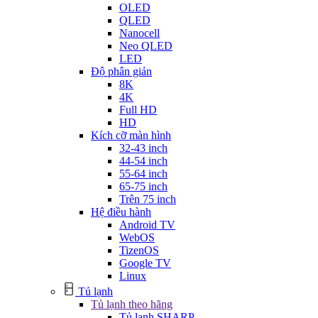
OLED
QLED
Nanocell
Neo QLED
LED
Độ phân giản
8K
4K
Full HD
HD
Kích cỡ màn hình
32-43 inch
44-54 inch
55-64 inch
65-75 inch
Trên 75 inch
Hệ điều hành
Android TV
WebOS
TizenOS
Google TV
Linux
Tủ lạnh
Tủ lạnh theo hãng
Tủ lạnh SHARP