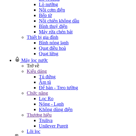
Lò nướng
Nồi cơm điện
Bếp từ
Nồi chiên không dầu
Bình thuỷ điện
Máy rửa chén bát
Thiết bị gia đình
Bình nóng lạnh
Quạt điều hoà
Quạt lửng
Máy lọc nước
Trở về
Kiểu dáng
Tủ đứng
Âm tủ
Để bàn - Treo tường
Chức năng
Lọc Ro
Nóng - Lạnh
Không dùng điện
Thương hiệu
Truliva
Unilever Pureit
Lõi lọc