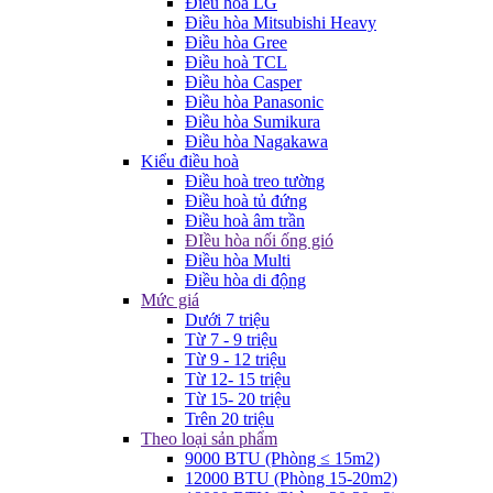
Điều hòa LG
Điều hòa Mitsubishi Heavy
Điều hòa Gree
Điều hoà TCL
Điều hòa Casper
Điều hòa Panasonic
Điều hòa Sumikura
Điều hòa Nagakawa
Kiểu điều hoà
Điều hoà treo tường
Điều hoà tủ đứng
Điều hoà âm trần
ĐIều hòa nối ống gió
Điều hòa Multi
Điều hòa di động
Mức giá
Dưới 7 triệu
Từ 7 - 9 triệu
Từ 9 - 12 triệu
Từ 12- 15 triệu
Từ 15- 20 triệu
Trên 20 triệu
Theo loại sản phẩm
9000 BTU (Phòng ≤ 15m2)
12000 BTU (Phòng 15-20m2)