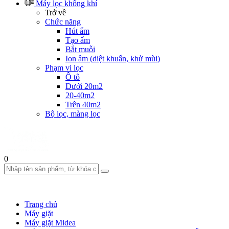
Máy lọc không khí
Trở về
Chức năng
Hút ẩm
Tạo ẩm
Bắt muỗi
Ion âm (diệt khuẩn, khử mùi)
Phạm vi lọc
Ô tô
Dưới 20m2
20-40m2
Trên 40m2
Bộ lọc, màng lọc
0
Trang chủ
Máy giặt
Máy giặt Midea