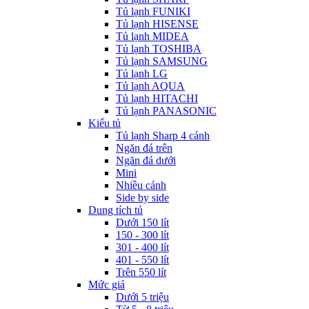
Tủ lạnh FUNIKI
Tủ lạnh HISENSE
Tủ lạnh MIDEA
Tủ lạnh TOSHIBA
Tủ lạnh SAMSUNG
Tủ lạnh LG
Tủ lạnh AQUA
Tủ lạnh HITACHI
Tủ lạnh PANASONIC
Kiểu tủ
Tủ lạnh Sharp 4 cánh
Ngăn đá trên
Ngăn đá dưới
Mini
Nhiều cánh
Side by side
Dung tích tủ
Dưới 150 lít
150 - 300 lít
301 - 400 lít
401 - 550 lít
Trên 550 lít
Mức giá
Dưới 5 triệu