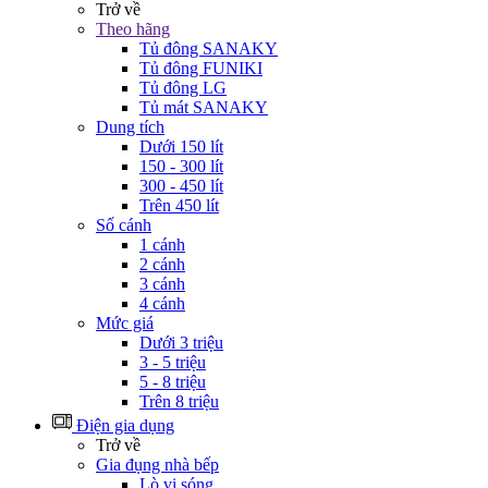
Trở về
Theo hãng
Tủ đông SANAKY
Tủ đông FUNIKI
Tủ đông LG
Tủ mát SANAKY
Dung tích
Dưới 150 lít
150 - 300 lít
300 - 450 lít
Trên 450 lít
Số cánh
1 cánh
2 cánh
3 cánh
4 cánh
Mức giá
Dưới 3 triệu
3 - 5 triệu
5 - 8 triệu
Trên 8 triệu
Điện gia dụng
Trở về
Gia đụng nhà bếp
Lò vi sóng