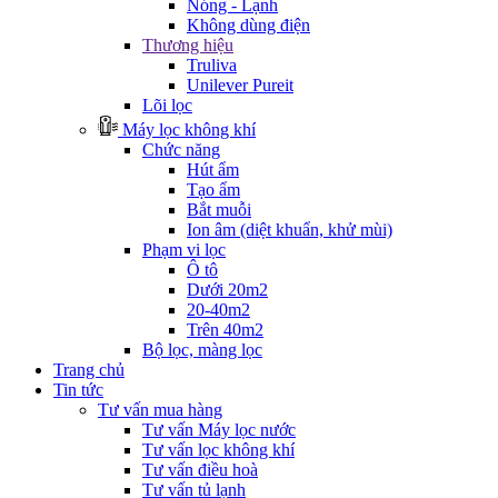
Nóng - Lạnh
Không dùng điện
Thương hiệu
Truliva
Unilever Pureit
Lõi lọc
Máy lọc không khí
Chức năng
Hút ẩm
Tạo ẩm
Bắt muỗi
Ion âm (diệt khuẩn, khử mùi)
Phạm vi lọc
Ô tô
Dưới 20m2
20-40m2
Trên 40m2
Bộ lọc, màng lọc
Trang chủ
Tin tức
Tư vấn mua hàng
Tư vấn Máy lọc nước
Tư vấn lọc không khí
Tư vấn điều hoà
Tư vấn tủ lạnh