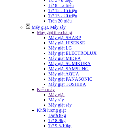
Từ 5 - 8 triệu
Từ 8- 12 triệu
Từ 12 - 15 triệu
Từ 15 - 20 triệu
Trên 20 triệu
Máy giặt, Máy sấy
Máy giặt theo hãng
Máy giặt SHARP
Máy giặt HISENSE
Máy giặt LG
Máy giặt ELECTROLUX
Máy giặt MIDEA
Máy giặt SUMIKURA
Máy giặt SAMSUNG
Máy giặt AQUA
Máy giặt PANASONIC
Máy giặt TOSHIBA
Kiểu máy
Máy giặt
Máy sấy
Máy giặt sấy
Khối lượng giặt
Dưới 8kg
Từ 8-9kg
Từ 9.5-10kg