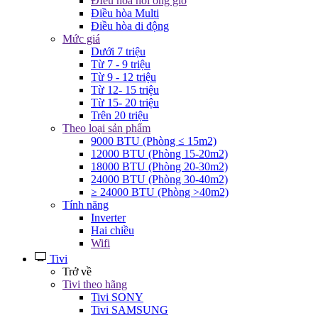
ĐIều hòa nối ống gió
Điều hòa Multi
Điều hòa di động
Mức giá
Dưới 7 triệu
Từ 7 - 9 triệu
Từ 9 - 12 triệu
Từ 12- 15 triệu
Từ 15- 20 triệu
Trên 20 triệu
Theo loại sản phẩm
9000 BTU (Phòng ≤ 15m2)
12000 BTU (Phòng 15-20m2)
18000 BTU (Phòng 20-30m2)
24000 BTU (Phòng 30-40m2)
≥ 24000 BTU (Phòng >40m2)
Tính năng
Inverter
Hai chiều
Wifi
Tivi
Trở về
Tivi theo hãng
Tivi SONY
Tivi SAMSUNG