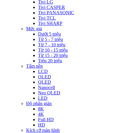
Tivi LG
Tivi CASPER
Tivi PANASONIC
Tivi TCL
Tivi SHARP
Mức giá
Dưới 5 triệu
Từ 5 - 7 triệu
Từ 7 - 10 triệu
Từ 10 - 15 triệu
Từ 15 - 20 triệu
Trên 20 triệu
Tấm nền
LCD
OLED
QLED
Nanocell
Neo QLED
LED
Độ phân giản
8K
4K
Full HD
HD
Kích cỡ màn hình