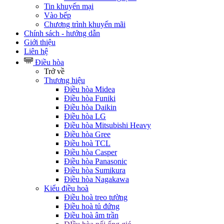
Tin khuyến mại
Vào bếp
Chương trình khuyến mãi
Chính sách - hướng dẫn
Giới thiệu
Liên hệ
Điều hòa
Trở về
Thương hiệu
Điều hòa Midea
Điều hòa Funiki
Điều hòa Daikin
Điều hòa LG
Điều hòa Mitsubishi Heavy
Điều hòa Gree
Điều hoà TCL
Điều hòa Casper
Điều hòa Panasonic
Điều hòa Sumikura
Điều hòa Nagakawa
Kiểu điều hoà
Điều hoà treo tường
Điều hoà tủ đứng
Điều hoà âm trần