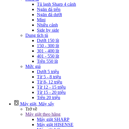
Tủ lạnh Sharp 4 cánh
Ngăn đá trên
Ngăn đá dưới
Mini
Nhiều cánh
Side by side
Dung tích tủ
Dưới 150 lít
150 - 300 lít
301 - 400 lít
401 - 550 lít
Trên 550 lít
Mức giá
Dưới 5 triệu
Từ 5 - 8 triệu
Từ 8- 12 triệu
Từ 12 - 15 triệu
Từ 15 - 20 triệu
Trên 20 triệu
Máy giặt, Máy sấy
Trở về
Máy giặt theo hãng
Máy giặt SHARP
Máy giặt HISENSE