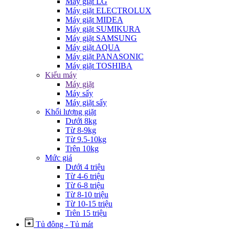
Máy giặt LG
Máy giặt ELECTROLUX
Máy giặt MIDEA
Máy giặt SUMIKURA
Máy giặt SAMSUNG
Máy giặt AQUA
Máy giặt PANASONIC
Máy giặt TOSHIBA
Kiểu máy
Máy giặt
Máy sấy
Máy giặt sấy
Khối lượng giặt
Dưới 8kg
Từ 8-9kg
Từ 9.5-10kg
Trên 10kg
Mức giá
Dưới 4 triệu
Từ 4-6 triệu
Từ 6-8 triệu
Từ 8-10 triệu
Từ 10-15 triệu
Trên 15 triệu
Tủ đông - Tủ mát