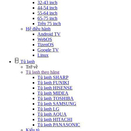
32-43 inch
44-54 inch
55-64 inch
65-75 inch
Trên 75 inch
Hệ điều hành
Android TV
WebOS
TizenOS
Google TV
Linux
Tủ lạnh
Trở về
Tủ lạnh theo hãng
Tủ lạnh SHARP
Tủ lạnh FUNIKI
Tủ lạnh HISENSE
Tủ lạnh MIDEA
Tủ lạnh TOSHIBA
Tủ lạnh SAMSUNG
Tủ lạnh LG
Tủ lạnh AQUA
Tủ lạnh HITACHI
Tủ lạnh PANASONIC
Kiểu tủ