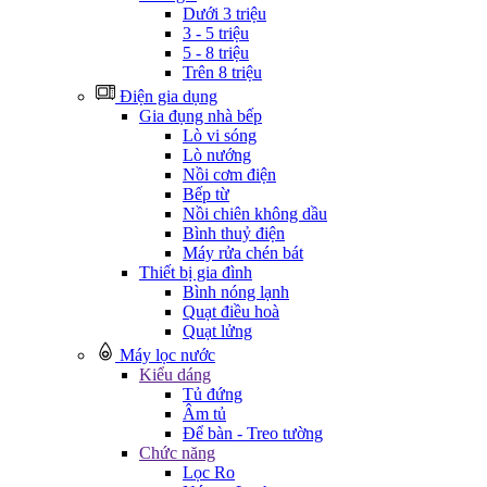
Dưới 3 triệu
3 - 5 triệu
5 - 8 triệu
Trên 8 triệu
Điện gia dụng
Gia đụng nhà bếp
Lò vi sóng
Lò nướng
Nồi cơm điện
Bếp từ
Nồi chiên không dầu
Bình thuỷ điện
Máy rửa chén bát
Thiết bị gia đình
Bình nóng lạnh
Quạt điều hoà
Quạt lửng
Máy lọc nước
Kiểu dáng
Tủ đứng
Âm tủ
Để bàn - Treo tường
Chức năng
Lọc Ro