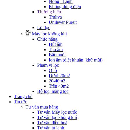
Nóng - Lạnh
Không dùng điện
Thương hiệu
Truliva
Unilever Pureit
Lõi lọc
Máy lọc không khí
Chức năng
Hút ẩm
Tạo ẩm
Bắt muỗi
Ion âm (diệt khuẩn, khử mùi)
Phạm vi lọc
Ô tô
Dưới 20m2
20-40m2
Trên 40m2
Bộ lọc, màng lọc
Trang chủ
Tin tức
Tư vấn mua hàng
Tư vấn Máy lọc nước
Tư vấn lọc không khí
Tư vấn điều hoà
Tư vấn tủ lạnh