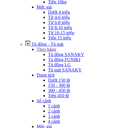
Trên 10kg
Mức giá
Dưới 4 triệu
Từ 4-6 triệu
Từ 6-8 triệu
Từ 8-10 triệu
Từ 10-15 triệu
Trên 15 triệu
Tủ đông - Tủ mát
Theo hãng
Tủ đông SANAKY
Tủ đông FUNIKI
Tủ đông LG
Tủ mát SANAKY
Dung tích
Dưới 150 lít
150 - 300 lít
300 - 450 lít
Trên 450 lít
Số cánh
1 cánh
2 cánh
3 cánh
4 cánh
Mức giá