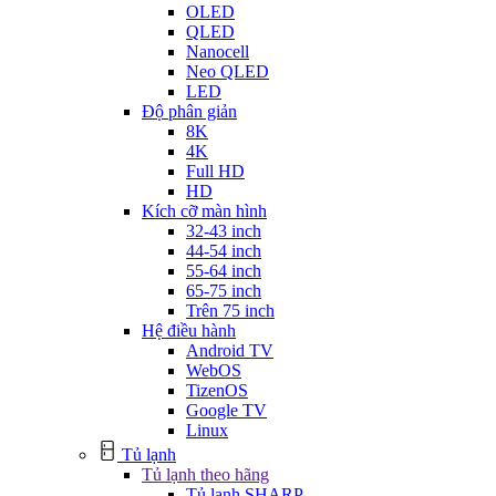
OLED
QLED
Nanocell
Neo QLED
LED
Độ phân giản
8K
4K
Full HD
HD
Kích cỡ màn hình
32-43 inch
44-54 inch
55-64 inch
65-75 inch
Trên 75 inch
Hệ điều hành
Android TV
WebOS
TizenOS
Google TV
Linux
Tủ lạnh
Tủ lạnh theo hãng
Tủ lạnh SHARP