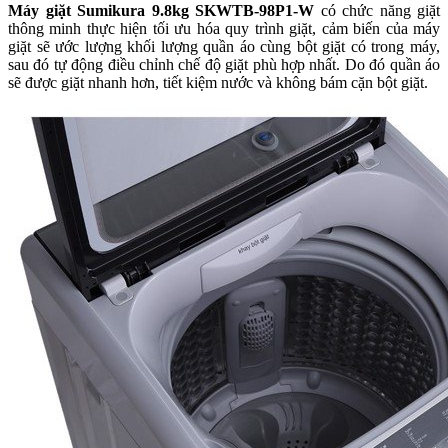
Máy giặt Sumikura 9.8kg SKWTB-98P1-W
có chức năng giặt
thông minh thực hiện tối ưu hóa quy trình giặt, cảm biến của máy
giặt sẽ ước lượng khối lượng quần áo cùng bột giặt có trong máy,
sau đó tự động điều chỉnh chế độ giặt phù hợp nhất. Do đó quần áo
sẽ được giặt nhanh hơn, tiết kiệm nước và không bám cặn bột giặt.