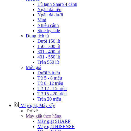
Tủ lạnh Sharp 4 cánh
Ngăn đá trên
Ngăn đá dưới
Mini
Nhiều cánh
Side by side
Dung tích tủ
Dưới 150 lít
150 - 300 lít
301 - 400 lít
401 - 550 lít
Trên 550 lít
Mức giá
Dưới 5 triệu
Từ 5 - 8 triệu
Từ 8- 12 triệu
Từ 12 - 15 triệu
Từ 15 - 20 triệu
Trên 20 triệu
Máy giặt, Máy sấy
Trở về
Máy giặt theo hãng
Máy giặt SHARP
Máy giặt HISENSE