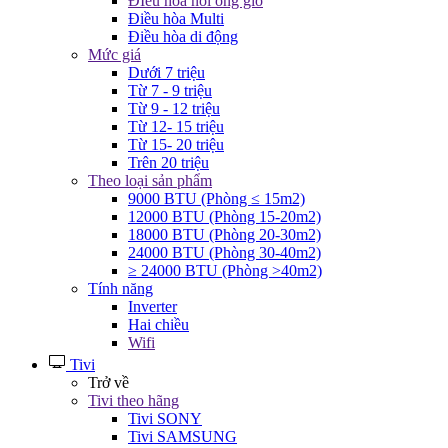
ĐIều hòa nối ống gió
Điều hòa Multi
Điều hòa di động
Mức giá
Dưới 7 triệu
Từ 7 - 9 triệu
Từ 9 - 12 triệu
Từ 12- 15 triệu
Từ 15- 20 triệu
Trên 20 triệu
Theo loại sản phẩm
9000 BTU (Phòng ≤ 15m2)
12000 BTU (Phòng 15-20m2)
18000 BTU (Phòng 20-30m2)
24000 BTU (Phòng 30-40m2)
≥ 24000 BTU (Phòng >40m2)
Tính năng
Inverter
Hai chiều
Wifi
Tivi
Trở về
Tivi theo hãng
Tivi SONY
Tivi SAMSUNG