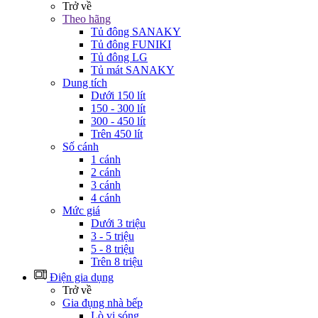
Trở về
Theo hãng
Tủ đông SANAKY
Tủ đông FUNIKI
Tủ đông LG
Tủ mát SANAKY
Dung tích
Dưới 150 lít
150 - 300 lít
300 - 450 lít
Trên 450 lít
Số cánh
1 cánh
2 cánh
3 cánh
4 cánh
Mức giá
Dưới 3 triệu
3 - 5 triệu
5 - 8 triệu
Trên 8 triệu
Điện gia dụng
Trở về
Gia đụng nhà bếp
Lò vi sóng