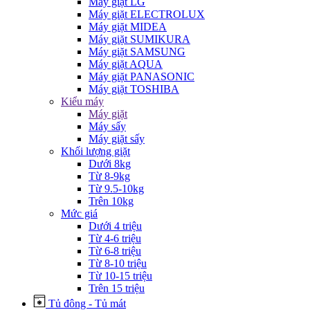
Máy giặt LG
Máy giặt ELECTROLUX
Máy giặt MIDEA
Máy giặt SUMIKURA
Máy giặt SAMSUNG
Máy giặt AQUA
Máy giặt PANASONIC
Máy giặt TOSHIBA
Kiểu máy
Máy giặt
Máy sấy
Máy giặt sấy
Khối lượng giặt
Dưới 8kg
Từ 8-9kg
Từ 9.5-10kg
Trên 10kg
Mức giá
Dưới 4 triệu
Từ 4-6 triệu
Từ 6-8 triệu
Từ 8-10 triệu
Từ 10-15 triệu
Trên 15 triệu
Tủ đông - Tủ mát