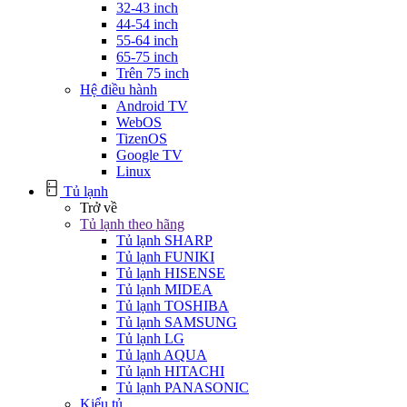
32-43 inch
44-54 inch
55-64 inch
65-75 inch
Trên 75 inch
Hệ điều hành
Android TV
WebOS
TizenOS
Google TV
Linux
Tủ lạnh
Trở về
Tủ lạnh theo hãng
Tủ lạnh SHARP
Tủ lạnh FUNIKI
Tủ lạnh HISENSE
Tủ lạnh MIDEA
Tủ lạnh TOSHIBA
Tủ lạnh SAMSUNG
Tủ lạnh LG
Tủ lạnh AQUA
Tủ lạnh HITACHI
Tủ lạnh PANASONIC
Kiểu tủ