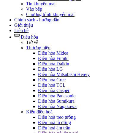
Tin khuyến mại
Vào bếp
Chương trình khuyến mãi
Chính sách - hướng dẫn
Giới thiệu
Liên hệ
Điều hòa
Trở về
Thương hiệu
Điều hòa Midea
Điều hòa Funiki
Điều hòa Daikin
Điều hòa LG
Điều hòa Mitsubishi Heavy
Điều hòa Gree
Điều hoà TCL
Điều hòa Casper
Điều hòa Panasonic
Điều hòa Sumikura
Điều hòa Nagakawa
Kiểu điều hoà
Điều hoà treo tường
Điều hoà tủ đứng
Điều hoà âm trần