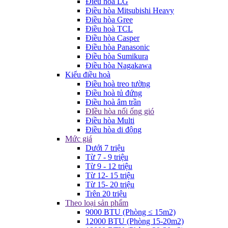
Điều hòa LG
Điều hòa Mitsubishi Heavy
Điều hòa Gree
Điều hoà TCL
Điều hòa Casper
Điều hòa Panasonic
Điều hòa Sumikura
Điều hòa Nagakawa
Kiểu điều hoà
Điều hoà treo tường
Điều hoà tủ đứng
Điều hoà âm trần
ĐIều hòa nối ống gió
Điều hòa Multi
Điều hòa di động
Mức giá
Dưới 7 triệu
Từ 7 - 9 triệu
Từ 9 - 12 triệu
Từ 12- 15 triệu
Từ 15- 20 triệu
Trên 20 triệu
Theo loại sản phẩm
9000 BTU (Phòng ≤ 15m2)
12000 BTU (Phòng 15-20m2)