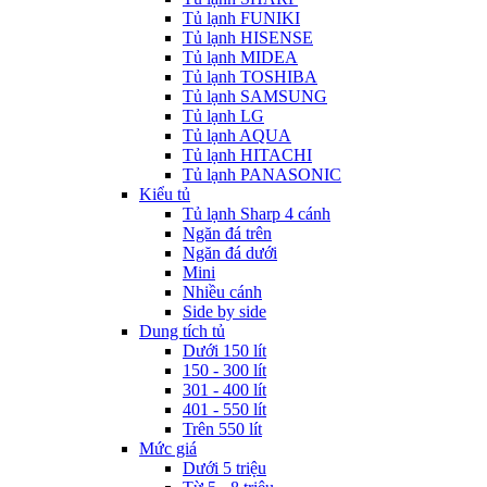
Tủ lạnh FUNIKI
Tủ lạnh HISENSE
Tủ lạnh MIDEA
Tủ lạnh TOSHIBA
Tủ lạnh SAMSUNG
Tủ lạnh LG
Tủ lạnh AQUA
Tủ lạnh HITACHI
Tủ lạnh PANASONIC
Kiểu tủ
Tủ lạnh Sharp 4 cánh
Ngăn đá trên
Ngăn đá dưới
Mini
Nhiều cánh
Side by side
Dung tích tủ
Dưới 150 lít
150 - 300 lít
301 - 400 lít
401 - 550 lít
Trên 550 lít
Mức giá
Dưới 5 triệu