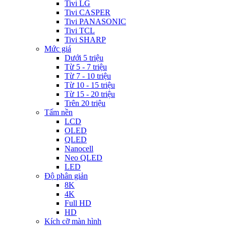
Tivi LG
Tivi CASPER
Tivi PANASONIC
Tivi TCL
Tivi SHARP
Mức giá
Dưới 5 triệu
Từ 5 - 7 triệu
Từ 7 - 10 triệu
Từ 10 - 15 triệu
Từ 15 - 20 triệu
Trên 20 triệu
Tấm nền
LCD
OLED
QLED
Nanocell
Neo QLED
LED
Độ phân giản
8K
4K
Full HD
HD
Kích cỡ màn hình