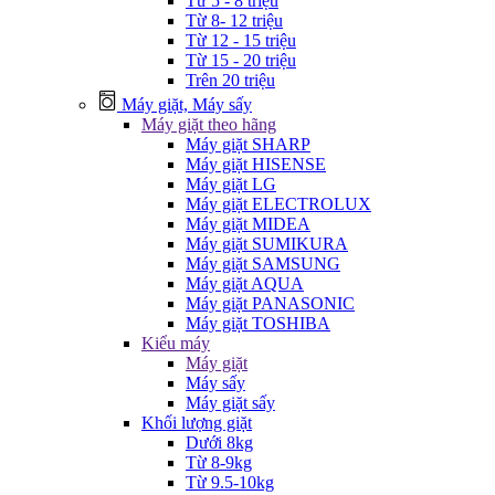
Từ 5 - 8 triệu
Từ 8- 12 triệu
Từ 12 - 15 triệu
Từ 15 - 20 triệu
Trên 20 triệu
Máy giặt, Máy sấy
Máy giặt theo hãng
Máy giặt SHARP
Máy giặt HISENSE
Máy giặt LG
Máy giặt ELECTROLUX
Máy giặt MIDEA
Máy giặt SUMIKURA
Máy giặt SAMSUNG
Máy giặt AQUA
Máy giặt PANASONIC
Máy giặt TOSHIBA
Kiểu máy
Máy giặt
Máy sấy
Máy giặt sấy
Khối lượng giặt
Dưới 8kg
Từ 8-9kg
Từ 9.5-10kg