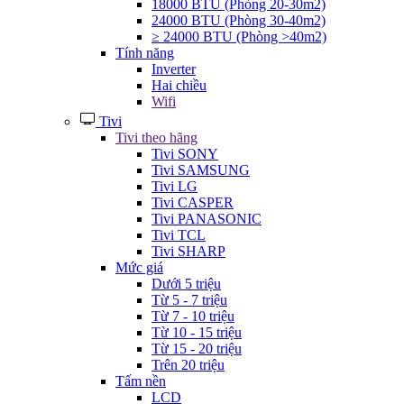
18000 BTU (Phòng 20-30m2)
24000 BTU (Phòng 30-40m2)
≥ 24000 BTU (Phòng >40m2)
Tính năng
Inverter
Hai chiều
Wifi
Tivi
Tivi theo hãng
Tivi SONY
Tivi SAMSUNG
Tivi LG
Tivi CASPER
Tivi PANASONIC
Tivi TCL
Tivi SHARP
Mức giá
Dưới 5 triệu
Từ 5 - 7 triệu
Từ 7 - 10 triệu
Từ 10 - 15 triệu
Từ 15 - 20 triệu
Trên 20 triệu
Tấm nền
LCD