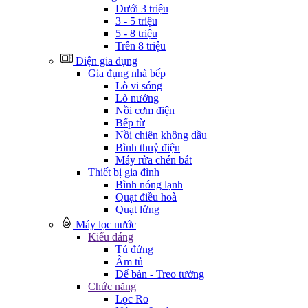
Dưới 3 triệu
3 - 5 triệu
5 - 8 triệu
Trên 8 triệu
Điện gia dụng
Gia đụng nhà bếp
Lò vi sóng
Lò nướng
Nồi cơm điện
Bếp từ
Nồi chiên không dầu
Bình thuỷ điện
Máy rửa chén bát
Thiết bị gia đình
Bình nóng lạnh
Quạt điều hoà
Quạt lửng
Máy lọc nước
Kiểu dáng
Tủ đứng
Âm tủ
Để bàn - Treo tường
Chức năng
Lọc Ro