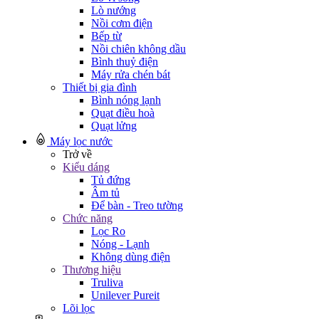
Lò nướng
Nồi cơm điện
Bếp từ
Nồi chiên không dầu
Bình thuỷ điện
Máy rửa chén bát
Thiết bị gia đình
Bình nóng lạnh
Quạt điều hoà
Quạt lửng
Máy lọc nước
Trở về
Kiểu dáng
Tủ đứng
Âm tủ
Để bàn - Treo tường
Chức năng
Lọc Ro
Nóng - Lạnh
Không dùng điện
Thương hiệu
Truliva
Unilever Pureit
Lõi lọc