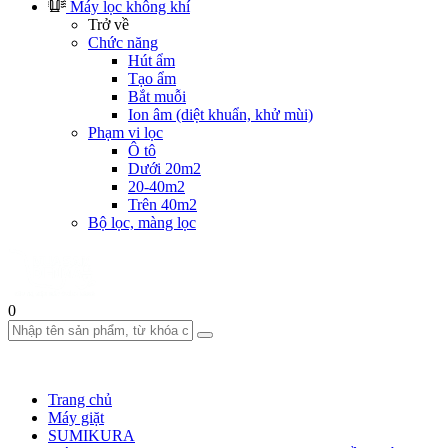
Máy lọc không khí
Trở về
Chức năng
Hút ẩm
Tạo ẩm
Bắt muỗi
Ion âm (diệt khuẩn, khử mùi)
Phạm vi lọc
Ô tô
Dưới 20m2
20-40m2
Trên 40m2
Bộ lọc, màng lọc
0
Trang chủ
Máy giặt
SUMIKURA