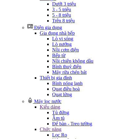
Dưới 3 triệu
3 - 5 triệu
5 - 8 triệu
Trên 8 triệu
Điện gia dụng
Gia đụng nhà bếp
Lò vi sóng
Lò nướng
Nồi cơm điện
Bếp từ
Nồi chiên không dầu
Bình thuỷ điện
Máy rửa chén bát
Thiết bị gia đình
Bình nóng lạnh
Quạt điều hoà
Quạt lửng
Máy lọc nước
Kiểu dáng
Tủ đứng
Âm tủ
Để bàn - Treo tường
Chức năng
Lọc Ro