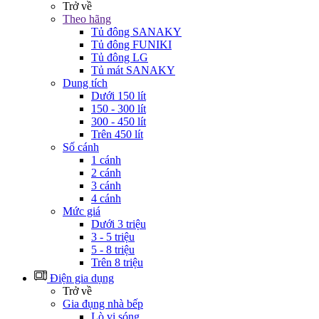
Trở về
Theo hãng
Tủ đông SANAKY
Tủ đông FUNIKI
Tủ đông LG
Tủ mát SANAKY
Dung tích
Dưới 150 lít
150 - 300 lít
300 - 450 lít
Trên 450 lít
Số cánh
1 cánh
2 cánh
3 cánh
4 cánh
Mức giá
Dưới 3 triệu
3 - 5 triệu
5 - 8 triệu
Trên 8 triệu
Điện gia dụng
Trở về
Gia đụng nhà bếp
Lò vi sóng