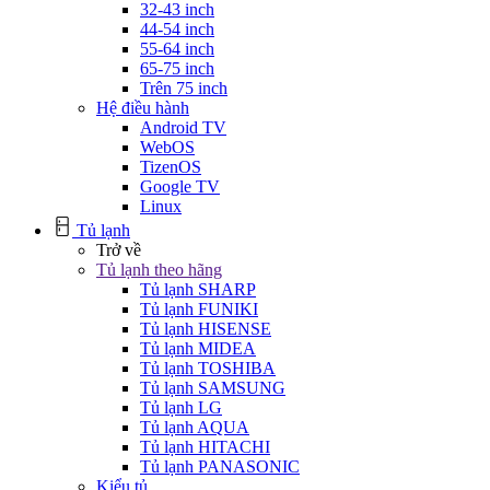
32-43 inch
44-54 inch
55-64 inch
65-75 inch
Trên 75 inch
Hệ điều hành
Android TV
WebOS
TizenOS
Google TV
Linux
Tủ lạnh
Trở về
Tủ lạnh theo hãng
Tủ lạnh SHARP
Tủ lạnh FUNIKI
Tủ lạnh HISENSE
Tủ lạnh MIDEA
Tủ lạnh TOSHIBA
Tủ lạnh SAMSUNG
Tủ lạnh LG
Tủ lạnh AQUA
Tủ lạnh HITACHI
Tủ lạnh PANASONIC
Kiểu tủ