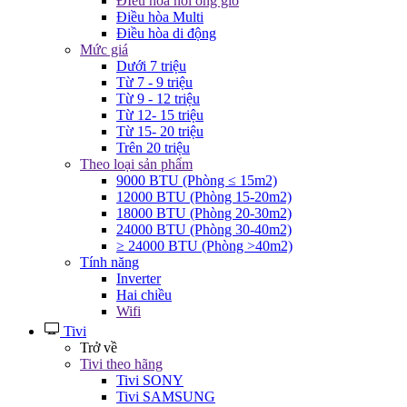
ĐIều hòa nối ống gió
Điều hòa Multi
Điều hòa di động
Mức giá
Dưới 7 triệu
Từ 7 - 9 triệu
Từ 9 - 12 triệu
Từ 12- 15 triệu
Từ 15- 20 triệu
Trên 20 triệu
Theo loại sản phẩm
9000 BTU (Phòng ≤ 15m2)
12000 BTU (Phòng 15-20m2)
18000 BTU (Phòng 20-30m2)
24000 BTU (Phòng 30-40m2)
≥ 24000 BTU (Phòng >40m2)
Tính năng
Inverter
Hai chiều
Wifi
Tivi
Trở về
Tivi theo hãng
Tivi SONY
Tivi SAMSUNG