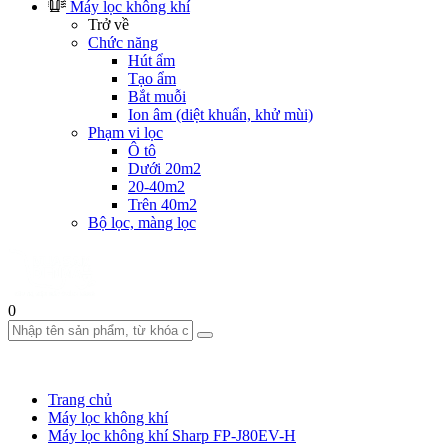
Máy lọc không khí
Trở về
Chức năng
Hút ẩm
Tạo ẩm
Bắt muỗi
Ion âm (diệt khuẩn, khử mùi)
Phạm vi lọc
Ô tô
Dưới 20m2
20-40m2
Trên 40m2
Bộ lọc, màng lọc
0
Trang chủ
Máy lọc không khí
Máy lọc không khí Sharp FP-J80EV-H