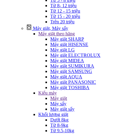
Từ 5 - 8 triệu
Từ 8- 12 triệu
Từ 12 - 15 triệu
Từ 15 - 20 triệu
Trên 20 triệu
Máy giặt, Máy sấy
Máy giặt theo hãng
Máy giặt SHARP
Máy giặt HISENSE
Máy giặt LG
Máy giặt ELECTROLUX
Máy giặt MIDEA
Máy giặt SUMIKURA
Máy giặt SAMSUNG
Máy giặt AQUA
Máy giặt PANASONIC
Máy giặt TOSHIBA
Kiểu máy
Máy giặt
Máy sấy
Máy giặt sấy
Khối lượng giặt
Dưới 8kg
Từ 8-9kg
Từ 9.5-10kg