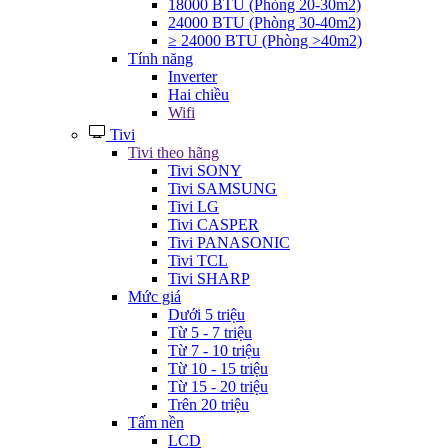
18000 BTU (Phòng 20-30m2)
24000 BTU (Phòng 30-40m2)
≥ 24000 BTU (Phòng >40m2)
Tính năng
Inverter
Hai chiều
Wifi
Tivi
Tivi theo hãng
Tivi SONY
Tivi SAMSUNG
Tivi LG
Tivi CASPER
Tivi PANASONIC
Tivi TCL
Tivi SHARP
Mức giá
Dưới 5 triệu
Từ 5 - 7 triệu
Từ 7 - 10 triệu
Từ 10 - 15 triệu
Từ 15 - 20 triệu
Trên 20 triệu
Tấm nền
LCD