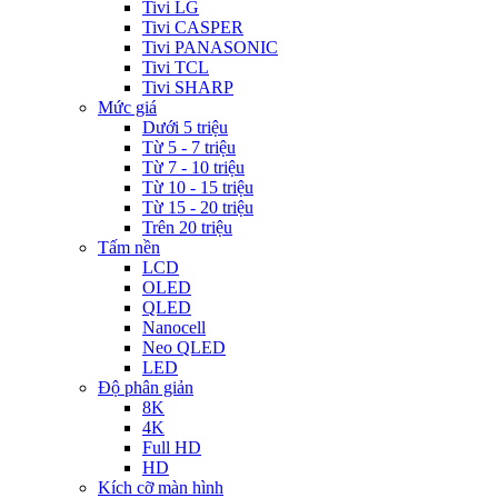
Tivi LG
Tivi CASPER
Tivi PANASONIC
Tivi TCL
Tivi SHARP
Mức giá
Dưới 5 triệu
Từ 5 - 7 triệu
Từ 7 - 10 triệu
Từ 10 - 15 triệu
Từ 15 - 20 triệu
Trên 20 triệu
Tấm nền
LCD
OLED
QLED
Nanocell
Neo QLED
LED
Độ phân giản
8K
4K
Full HD
HD
Kích cỡ màn hình