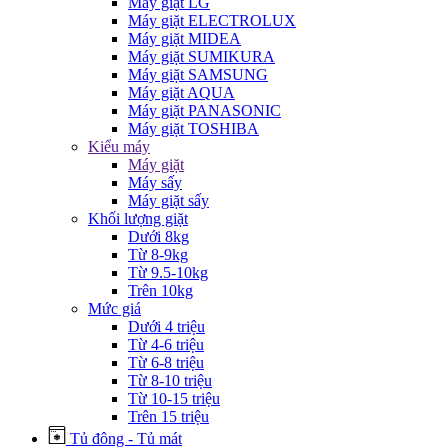
Máy giặt LG
Máy giặt ELECTROLUX
Máy giặt MIDEA
Máy giặt SUMIKURA
Máy giặt SAMSUNG
Máy giặt AQUA
Máy giặt PANASONIC
Máy giặt TOSHIBA
Kiểu máy
Máy giặt
Máy sấy
Máy giặt sấy
Khối lượng giặt
Dưới 8kg
Từ 8-9kg
Từ 9.5-10kg
Trên 10kg
Mức giá
Dưới 4 triệu
Từ 4-6 triệu
Từ 6-8 triệu
Từ 8-10 triệu
Từ 10-15 triệu
Trên 15 triệu
Tủ đông - Tủ mát