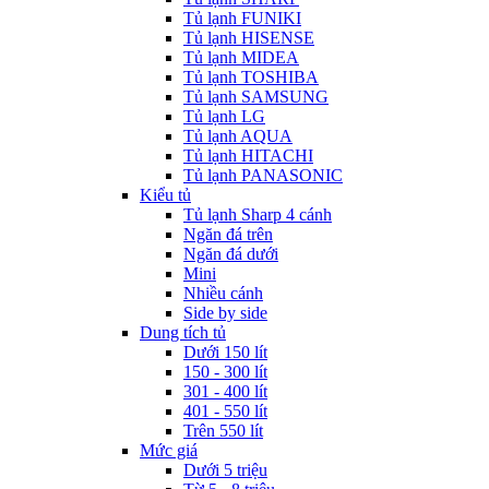
Tủ lạnh FUNIKI
Tủ lạnh HISENSE
Tủ lạnh MIDEA
Tủ lạnh TOSHIBA
Tủ lạnh SAMSUNG
Tủ lạnh LG
Tủ lạnh AQUA
Tủ lạnh HITACHI
Tủ lạnh PANASONIC
Kiểu tủ
Tủ lạnh Sharp 4 cánh
Ngăn đá trên
Ngăn đá dưới
Mini
Nhiều cánh
Side by side
Dung tích tủ
Dưới 150 lít
150 - 300 lít
301 - 400 lít
401 - 550 lít
Trên 550 lít
Mức giá
Dưới 5 triệu