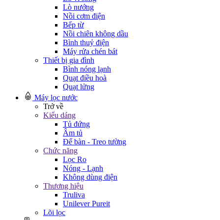
Lò nướng
Nồi cơm điện
Bếp từ
Nồi chiên không dầu
Bình thuỷ điện
Máy rửa chén bát
Thiết bị gia đình
Bình nóng lạnh
Quạt điều hoà
Quạt lửng
Máy lọc nước
Trở về
Kiểu dáng
Tủ đứng
Âm tủ
Để bàn - Treo tường
Chức năng
Lọc Ro
Nóng - Lạnh
Không dùng điện
Thương hiệu
Truliva
Unilever Pureit
Lõi lọc