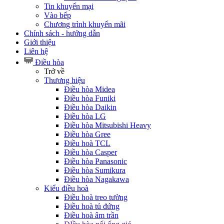
Tin khuyến mại
Vào bếp
Chương trình khuyến mãi
Chính sách - hướng dẫn
Giới thiệu
Liên hệ
Điều hòa
Trở về
Thương hiệu
Điều hòa Midea
Điều hòa Funiki
Điều hòa Daikin
Điều hòa LG
Điều hòa Mitsubishi Heavy
Điều hòa Gree
Điều hoà TCL
Điều hòa Casper
Điều hòa Panasonic
Điều hòa Sumikura
Điều hòa Nagakawa
Kiểu điều hoà
Điều hoà treo tường
Điều hoà tủ đứng
Điều hoà âm trần