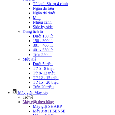
Tủ lạnh Sharp 4 cánh
Ngăn đá trên
Ngăn đá dưới
Mini
Nhiều cánh
Side by side
Dung tích tủ
Dưới 150 lít
150 - 300 lít
301 - 400 lít
401 - 550 lít
Trên 550 lít
Mức giá
Dưới 5 triệu
Từ 5 - 8 triệu
Từ 8- 12 triệu
Từ 12 - 15 triệu
Từ 15 - 20 triệu
Trên 20 triệu
Máy giặt, Máy sấy
Trở về
Máy giặt theo hãng
Máy giặt SHARP
Máy giặt HISENSE