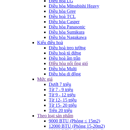
Điều hòa LG
Điều hòa Mitsubishi Heavy
Điều hòa Gree
Điều hoà TCL
Điều hòa Casper
Điều hòa Panasonic
Điều hòa Sumikura
Điều hòa Nagakawa
Kiểu điều hoà
Điều hoà treo tường
Điều hoà tủ đứng
Điều hoà âm trần
ĐIều hòa nối ống gió
Điều hòa Multi
Điều hòa di động
Mức giá
Dưới 7 triệu
Từ 7 - 9 triệu
Từ 9 - 12 triệu
Từ 12- 15 triệu
Từ 15- 20 triệu
Trên 20 triệu
Theo loại sản phẩm
9000 BTU (Phòng ≤ 15m2)
12000 BTU (Phòng 15-20m2)