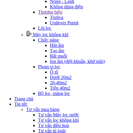
Nóng - Lạnh
Không dùng điện
Thương hiệu
Truliva
Unilever Pureit
Lõi lọc
Máy lọc không khí
Chức năng
Hút ẩm
Tạo ẩm
Bắt muỗi
Ion âm (diệt khuẩn, khử mùi)
Phạm vi lọc
Ô tô
Dưới 20m2
20-40m2
Trên 40m2
Bộ lọc, màng lọc
Trang chủ
Tin tức
Tư vấn mua hàng
Tư vấn Máy lọc nước
Tư vấn lọc không khí
Tư vấn điều hoà
Tư vấn tủ lạnh