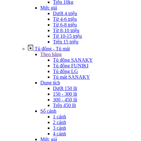
Trên 10kg
Mức giá
Dưới 4 triệu
Từ 4-6 triệu
Từ 6-8 triệu
Từ 8-10 triệu
Từ 10-15 triệu
Trên 15 triệu
Tủ đông - Tủ mát
Theo hãng
Tủ đông SANAKY
Tủ đông FUNIKI
Tủ đông LG
Tủ mát SANAKY
Dung tích
Dưới 150 lít
150 - 300 lít
300 - 450 lít
Trên 450 lít
Số cánh
1 cánh
2 cánh
3 cánh
4 cánh
Mức giá