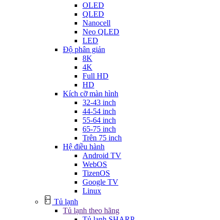
OLED
QLED
Nanocell
Neo QLED
LED
Độ phân giản
8K
4K
Full HD
HD
Kích cỡ màn hình
32-43 inch
44-54 inch
55-64 inch
65-75 inch
Trên 75 inch
Hệ điều hành
Android TV
WebOS
TizenOS
Google TV
Linux
Tủ lạnh
Tủ lạnh theo hãng
Tủ lạnh SHARP