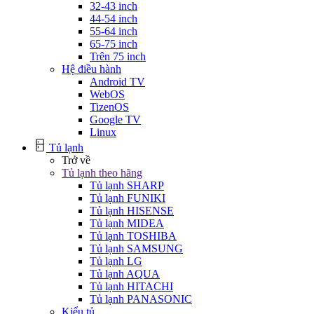
32-43 inch
44-54 inch
55-64 inch
65-75 inch
Trên 75 inch
Hệ điều hành
Android TV
WebOS
TizenOS
Google TV
Linux
Tủ lạnh
Trở về
Tủ lạnh theo hãng
Tủ lạnh SHARP
Tủ lạnh FUNIKI
Tủ lạnh HISENSE
Tủ lạnh MIDEA
Tủ lạnh TOSHIBA
Tủ lạnh SAMSUNG
Tủ lạnh LG
Tủ lạnh AQUA
Tủ lạnh HITACHI
Tủ lạnh PANASONIC
Kiểu tủ