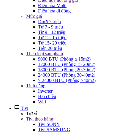
ĐIều hòa nối ống gió
Điều hòa Multi
Điều hòa di động
Mức giá
Dưới 7 triệu
Từ 7 - 9 triệu
Từ 9 - 12 triệu
Từ 12- 15 triệu
Từ 15- 20 triệu
Trên 20 triệu
Theo loại sản phẩm
9000 BTU (Phòng ≤ 15m2)
12000 BTU (Phòng 15-20m2)
18000 BTU (Phòng 20-30m2)
24000 BTU (Phòng 30-40m2)
≥ 24000 BTU (Phòng >40m2)
Tính năng
Inverter
Hai chiều
Wifi
Tivi
Trở về
Tivi theo hãng
Tivi SONY
Tivi SAMSUNG