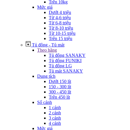
Trên 10kg
Mức giá
Dưới 4 triệu
Từ 4-6 triệu
Từ 6-8 triệu
Từ 8-10 triệu
Từ 10-15 triệu
Trên 15 triệu
Tủ đông - Tủ mát
Theo hãng
Tủ đông SANAKY
Tủ đông FUNIKI
Tủ đông LG
Tủ mát SANAKY
Dung tích
Dưới 150 lít
150 - 300 lít
300 - 450 lít
Trên 450 lít
Số cánh
1 cánh
2 cánh
3 cánh
4 cánh
Mức giá