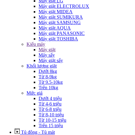
Máy giặt LG
Máy giặt ELECTROLUX
Máy giặt MIDEA
Máy giặt SUMIKURA
Máy giặt SAMSUNG
Máy giặt AQUA
Máy giặt PANASONIC
Máy giặt TOSHIBA
Kiểu máy
Máy giặt
Máy sấy
Máy giặt sấy
Khối lượng giặt
Dưới 8kg
Từ 8-9kg
Từ 9.5-10kg
Trên 10kg
Mức giá
Dưới 4 triệu
Từ 4-6 triệu
Từ 6-8 triệu
Từ 8-10 triệu
Từ 10-15 triệu
Trên 15 triệu
Tủ đông - Tủ mát