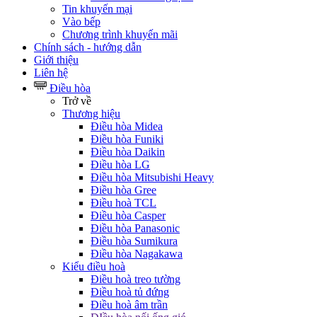
Tin khuyến mại
Vào bếp
Chương trình khuyến mãi
Chính sách - hướng dẫn
Giới thiệu
Liên hệ
Điều hòa
Trở về
Thương hiệu
Điều hòa Midea
Điều hòa Funiki
Điều hòa Daikin
Điều hòa LG
Điều hòa Mitsubishi Heavy
Điều hòa Gree
Điều hoà TCL
Điều hòa Casper
Điều hòa Panasonic
Điều hòa Sumikura
Điều hòa Nagakawa
Kiểu điều hoà
Điều hoà treo tường
Điều hoà tủ đứng
Điều hoà âm trần