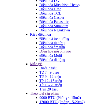
Điều hòa LG
Điều hòa Mitsubishi Heavy
Điều hòa Gree
Điều hoà TCL
Điều hòa Casper
Điều hòa Panasonic
Điều hòa Sumikura
Điều hòa Nagakawa
Kiểu điều hoà
Điều hoà treo tường
Điều hoà tủ đứng
Điều hoà âm trần
ĐIều hòa nối ống gió
Điều hòa Multi
Điều hòa di động
Mức giá
Dưới 7 triệu
Từ 7 - 9 triệu
Từ 9 - 12 triệu
Từ 12- 15 triệu
Từ 15- 20 triệu
Trên 20 triệu
Theo loại sản phẩm
9000 BTU (Phòng ≤ 15m2)
12000 BTU (Phòng 15-20m2)