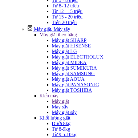
Từ 5 - 8 triệu
Từ 8- 12 triệu
Từ 12 - 15 triệu
Từ 15 - 20 triệu
Trên 20 triệu
Máy giặt, Máy sấy
Máy giặt theo hãng
Máy giặt SHARP
Máy giặt HISENSE
Máy giặt LG
Máy giặt ELECTROLUX
Máy giặt MIDEA
Máy giặt SUMIKURA
Máy giặt SAMSUNG
Máy giặt AQUA
Máy giặt PANASONIC
Máy giặt TOSHIBA
Kiểu máy
Máy giặt
Máy sấy
Máy giặt sấy
Khối lượng giặt
Dưới 8kg
Từ 8-9kg
Từ 9.5-10kg