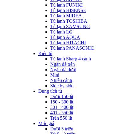
Tủ lạnh FUNIKI
Tủ lạnh HISENSE
Tủ lạnh MIDEA
Tủ lạnh TOSHIBA
Tủ lạnh SAMSUNG
Tủ lạnh LG
Tủ lạnh AQUA
Tủ lạnh HITACHI
Tủ lạnh PANASONIC
Kiểu tủ
Tủ lạnh Sharp 4 cánh
Ngăn đá trên
Ngăn đá dưới
Mini
Nhiều cánh
Side by side
Dung tích tủ
Dưới 150 lít
150 - 300 lít
301 - 400 lít
401 - 550 lít
Trên 550 lít
Mức giá
Dưới 5 triệu