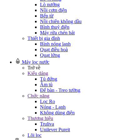
Lò nướng
Nồi cơm điện
Bếp từ
Nồi chiên không dầu
Bình thuỷ điện
Máy rửa chén bát
Thiết bị gia đình
Bình nóng lạnh
Quạt điều hoà
Quạt lửng
Máy lọc nước
Trở về
Kiểu dáng
Tủ đứng
Âm tủ
Để bàn - Treo tường
Chức năng
Lọc Ro
Nóng - Lạnh
Không dùng điện
Thương hiệu
Truliva
Unilever Pureit
Lõi lọc