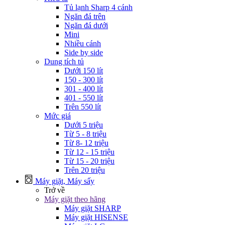
Tủ lạnh Sharp 4 cánh
Ngăn đá trên
Ngăn đá dưới
Mini
Nhiều cánh
Side by side
Dung tích tủ
Dưới 150 lít
150 - 300 lít
301 - 400 lít
401 - 550 lít
Trên 550 lít
Mức giá
Dưới 5 triệu
Từ 5 - 8 triệu
Từ 8- 12 triệu
Từ 12 - 15 triệu
Từ 15 - 20 triệu
Trên 20 triệu
Máy giặt, Máy sấy
Trở về
Máy giặt theo hãng
Máy giặt SHARP
Máy giặt HISENSE