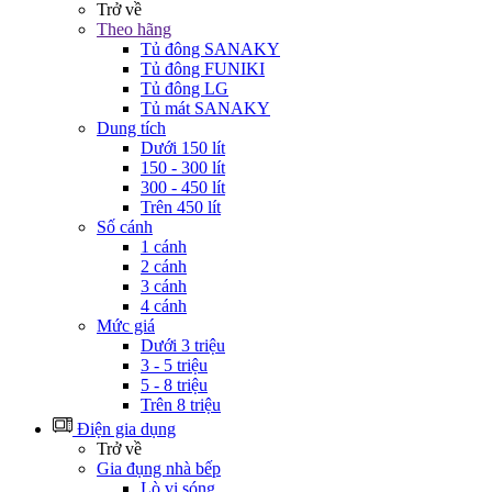
Trở về
Theo hãng
Tủ đông SANAKY
Tủ đông FUNIKI
Tủ đông LG
Tủ mát SANAKY
Dung tích
Dưới 150 lít
150 - 300 lít
300 - 450 lít
Trên 450 lít
Số cánh
1 cánh
2 cánh
3 cánh
4 cánh
Mức giá
Dưới 3 triệu
3 - 5 triệu
5 - 8 triệu
Trên 8 triệu
Điện gia dụng
Trở về
Gia đụng nhà bếp
Lò vi sóng