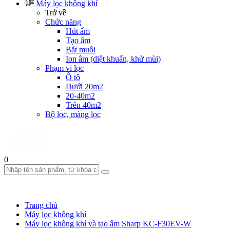
Máy lọc không khí
Trở về
Chức năng
Hút ẩm
Tạo ẩm
Bắt muỗi
Ion âm (diệt khuẩn, khử mùi)
Phạm vi lọc
Ô tô
Dưới 20m2
20-40m2
Trên 40m2
Bộ lọc, màng lọc
0
Trang chủ
Máy lọc không khí
Máy lọc không khí và tạo ẩm Sharp KC-F30EV-W