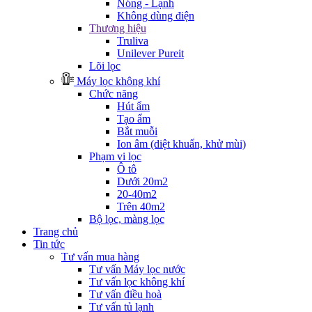
Nóng - Lạnh
Không dùng điện
Thương hiệu
Truliva
Unilever Pureit
Lõi lọc
Máy lọc không khí
Chức năng
Hút ẩm
Tạo ẩm
Bắt muỗi
Ion âm (diệt khuẩn, khử mùi)
Phạm vi lọc
Ô tô
Dưới 20m2
20-40m2
Trên 40m2
Bộ lọc, màng lọc
Trang chủ
Tin tức
Tư vấn mua hàng
Tư vấn Máy lọc nước
Tư vấn lọc không khí
Tư vấn điều hoà
Tư vấn tủ lạnh