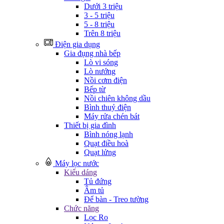
Dưới 3 triệu
3 - 5 triệu
5 - 8 triệu
Trên 8 triệu
Điện gia dụng
Gia đụng nhà bếp
Lò vi sóng
Lò nướng
Nồi cơm điện
Bếp từ
Nồi chiên không dầu
Bình thuỷ điện
Máy rửa chén bát
Thiết bị gia đình
Bình nóng lạnh
Quạt điều hoà
Quạt lửng
Máy lọc nước
Kiểu dáng
Tủ đứng
Âm tủ
Để bàn - Treo tường
Chức năng
Lọc Ro