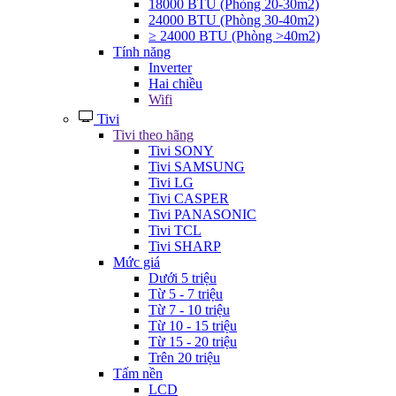
18000 BTU (Phòng 20-30m2)
24000 BTU (Phòng 30-40m2)
≥ 24000 BTU (Phòng >40m2)
Tính năng
Inverter
Hai chiều
Wifi
Tivi
Tivi theo hãng
Tivi SONY
Tivi SAMSUNG
Tivi LG
Tivi CASPER
Tivi PANASONIC
Tivi TCL
Tivi SHARP
Mức giá
Dưới 5 triệu
Từ 5 - 7 triệu
Từ 7 - 10 triệu
Từ 10 - 15 triệu
Từ 15 - 20 triệu
Trên 20 triệu
Tấm nền
LCD