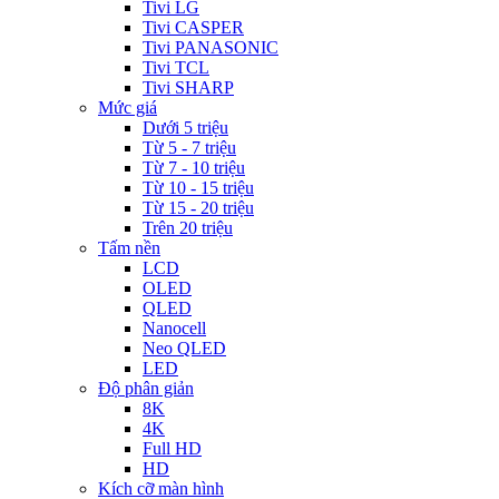
Tivi LG
Tivi CASPER
Tivi PANASONIC
Tivi TCL
Tivi SHARP
Mức giá
Dưới 5 triệu
Từ 5 - 7 triệu
Từ 7 - 10 triệu
Từ 10 - 15 triệu
Từ 15 - 20 triệu
Trên 20 triệu
Tấm nền
LCD
OLED
QLED
Nanocell
Neo QLED
LED
Độ phân giản
8K
4K
Full HD
HD
Kích cỡ màn hình