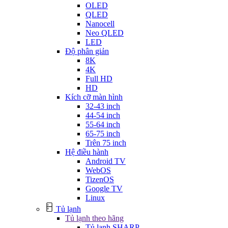
OLED
QLED
Nanocell
Neo QLED
LED
Độ phân giản
8K
4K
Full HD
HD
Kích cỡ màn hình
32-43 inch
44-54 inch
55-64 inch
65-75 inch
Trên 75 inch
Hệ điều hành
Android TV
WebOS
TizenOS
Google TV
Linux
Tủ lạnh
Tủ lạnh theo hãng
Tủ lạnh SHARP