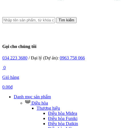
Tìm kiếm
Gọi cho chúng tôi
034 223 3680
/ Đại lý (Dự án):
0963 758 066
0
Giỏ hàng
0.00đ
Danh mục sản phẩm
Điều hòa
Thương hiệu
Điều hòa Midea
Điều hòa Funiki
Điều hòa Daikin