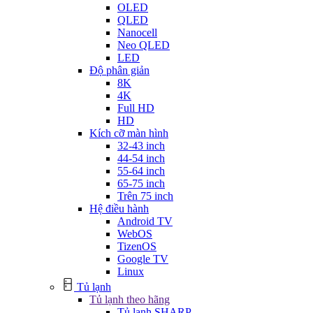
OLED
QLED
Nanocell
Neo QLED
LED
Độ phân giản
8K
4K
Full HD
HD
Kích cỡ màn hình
32-43 inch
44-54 inch
55-64 inch
65-75 inch
Trên 75 inch
Hệ điều hành
Android TV
WebOS
TizenOS
Google TV
Linux
Tủ lạnh
Tủ lạnh theo hãng
Tủ lạnh SHARP