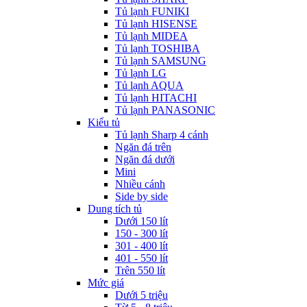
Tủ lạnh FUNIKI
Tủ lạnh HISENSE
Tủ lạnh MIDEA
Tủ lạnh TOSHIBA
Tủ lạnh SAMSUNG
Tủ lạnh LG
Tủ lạnh AQUA
Tủ lạnh HITACHI
Tủ lạnh PANASONIC
Kiểu tủ
Tủ lạnh Sharp 4 cánh
Ngăn đá trên
Ngăn đá dưới
Mini
Nhiều cánh
Side by side
Dung tích tủ
Dưới 150 lít
150 - 300 lít
301 - 400 lít
401 - 550 lít
Trên 550 lít
Mức giá
Dưới 5 triệu