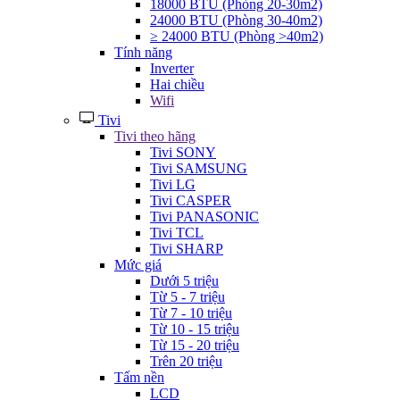
18000 BTU (Phòng 20-30m2)
24000 BTU (Phòng 30-40m2)
≥ 24000 BTU (Phòng >40m2)
Tính năng
Inverter
Hai chiều
Wifi
Tivi
Tivi theo hãng
Tivi SONY
Tivi SAMSUNG
Tivi LG
Tivi CASPER
Tivi PANASONIC
Tivi TCL
Tivi SHARP
Mức giá
Dưới 5 triệu
Từ 5 - 7 triệu
Từ 7 - 10 triệu
Từ 10 - 15 triệu
Từ 15 - 20 triệu
Trên 20 triệu
Tấm nền
LCD