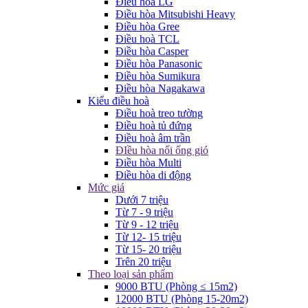
Điều hòa LG
Điều hòa Mitsubishi Heavy
Điều hòa Gree
Điều hoà TCL
Điều hòa Casper
Điều hòa Panasonic
Điều hòa Sumikura
Điều hòa Nagakawa
Kiểu điều hoà
Điều hoà treo tường
Điều hoà tủ đứng
Điều hoà âm trần
ĐIều hòa nối ống gió
Điều hòa Multi
Điều hòa di động
Mức giá
Dưới 7 triệu
Từ 7 - 9 triệu
Từ 9 - 12 triệu
Từ 12- 15 triệu
Từ 15- 20 triệu
Trên 20 triệu
Theo loại sản phẩm
9000 BTU (Phòng ≤ 15m2)
12000 BTU (Phòng 15-20m2)