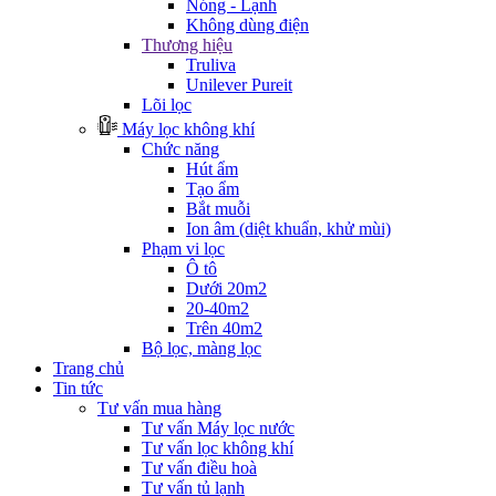
Nóng - Lạnh
Không dùng điện
Thương hiệu
Truliva
Unilever Pureit
Lõi lọc
Máy lọc không khí
Chức năng
Hút ẩm
Tạo ẩm
Bắt muỗi
Ion âm (diệt khuẩn, khử mùi)
Phạm vi lọc
Ô tô
Dưới 20m2
20-40m2
Trên 40m2
Bộ lọc, màng lọc
Trang chủ
Tin tức
Tư vấn mua hàng
Tư vấn Máy lọc nước
Tư vấn lọc không khí
Tư vấn điều hoà
Tư vấn tủ lạnh