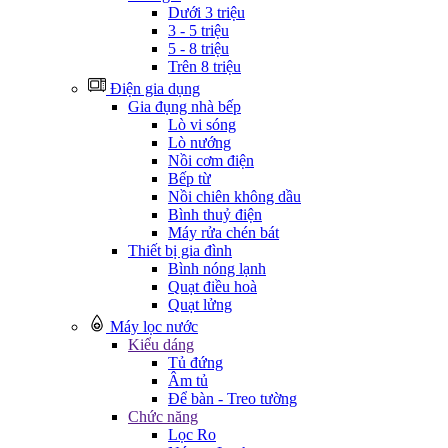
Dưới 3 triệu
3 - 5 triệu
5 - 8 triệu
Trên 8 triệu
Điện gia dụng
Gia đụng nhà bếp
Lò vi sóng
Lò nướng
Nồi cơm điện
Bếp từ
Nồi chiên không dầu
Bình thuỷ điện
Máy rửa chén bát
Thiết bị gia đình
Bình nóng lạnh
Quạt điều hoà
Quạt lửng
Máy lọc nước
Kiểu dáng
Tủ đứng
Âm tủ
Để bàn - Treo tường
Chức năng
Lọc Ro