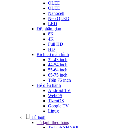
OLED
QLED
Nanocell
Neo QLED
LED
Độ phân giản
8K
4K
Full HD
HD
Kích cỡ màn hình
32-43 inch
44-54 inch
55-64 inch
65-75 inch
Trên 75 inch
Hệ điều hành
Android TV
WebOS
TizenOS
Google TV
Linux
Tủ lạnh
Tủ lạnh theo hãng
Tủ lạnh SHARP