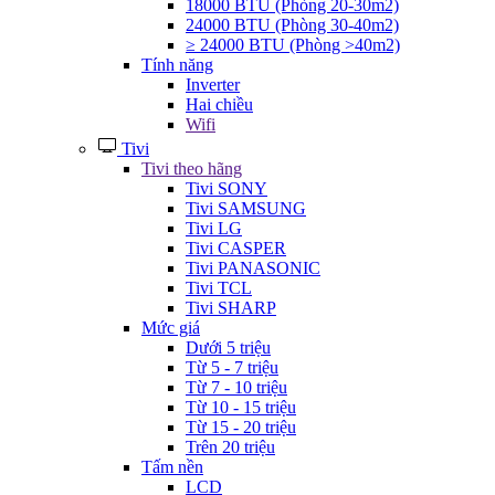
18000 BTU (Phòng 20-30m2)
24000 BTU (Phòng 30-40m2)
≥ 24000 BTU (Phòng >40m2)
Tính năng
Inverter
Hai chiều
Wifi
Tivi
Tivi theo hãng
Tivi SONY
Tivi SAMSUNG
Tivi LG
Tivi CASPER
Tivi PANASONIC
Tivi TCL
Tivi SHARP
Mức giá
Dưới 5 triệu
Từ 5 - 7 triệu
Từ 7 - 10 triệu
Từ 10 - 15 triệu
Từ 15 - 20 triệu
Trên 20 triệu
Tấm nền
LCD