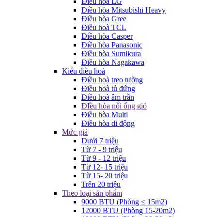
Điều hòa LG
Điều hòa Mitsubishi Heavy
Điều hòa Gree
Điều hoà TCL
Điều hòa Casper
Điều hòa Panasonic
Điều hòa Sumikura
Điều hòa Nagakawa
Kiểu điều hoà
Điều hoà treo tường
Điều hoà tủ đứng
Điều hoà âm trần
ĐIều hòa nối ống gió
Điều hòa Multi
Điều hòa di động
Mức giá
Dưới 7 triệu
Từ 7 - 9 triệu
Từ 9 - 12 triệu
Từ 12- 15 triệu
Từ 15- 20 triệu
Trên 20 triệu
Theo loại sản phẩm
9000 BTU (Phòng ≤ 15m2)
12000 BTU (Phòng 15-20m2)