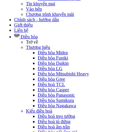
Tin khuyến mại
Vào bếp
Chương trình khuyến mãi
Chính sách - hướng dẫn
Giới thiệu
Liên hệ
Điều hòa
Trở về
Thương hiệu
Điều hòa Midea
Điều hòa Funiki
Điều hòa Daikin
Điều hòa LG
Điều hòa Mitsubishi Heavy
Điều hòa Gree
Điều hoà TCL
Điều hòa Casper
Điều hòa Panasonic
Điều hòa Sumikura
Điều hòa Nagakawa
Kiểu điều hoà
Điều hoà treo tường
Điều hoà tủ đứng
Điều hoà âm trần