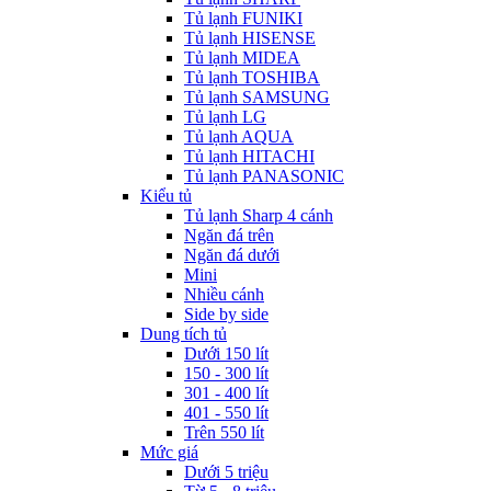
Tủ lạnh FUNIKI
Tủ lạnh HISENSE
Tủ lạnh MIDEA
Tủ lạnh TOSHIBA
Tủ lạnh SAMSUNG
Tủ lạnh LG
Tủ lạnh AQUA
Tủ lạnh HITACHI
Tủ lạnh PANASONIC
Kiểu tủ
Tủ lạnh Sharp 4 cánh
Ngăn đá trên
Ngăn đá dưới
Mini
Nhiều cánh
Side by side
Dung tích tủ
Dưới 150 lít
150 - 300 lít
301 - 400 lít
401 - 550 lít
Trên 550 lít
Mức giá
Dưới 5 triệu