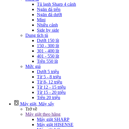
Tủ lạnh Sharp 4 cánh
Ngăn đá trên
Ngăn đá dưới
Mini
Nhiều cánh
Side by side
Dung tích tủ
Dưới 150 lít
150 - 300 lít
301 - 400 lít
401 - 550 lít
Trên 550 lít
Mức giá
Dưới 5 triệu
Từ 5 - 8 triệu
Từ 8- 12 triệu
Từ 12 - 15 triệu
Từ 15 - 20 triệu
Trên 20 triệu
Máy giặt, Máy sấy
Trở về
Máy giặt theo hãng
Máy giặt SHARP
Máy giặt HISENSE