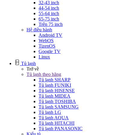
32-43 inch
44-54 inch
55-64 inch
65-75 inch
Trên 75 inch
Hệ điều hành
Android TV
WebOS
TizenOS
Google TV
Linux
Tủ lạnh
Trở về
Tủ lạnh theo hãng
Tủ lạnh SHARP
Tủ lạnh FUNIKI
Tủ lạnh HISENSE
Tủ lạnh MIDEA
Tủ lạnh TOSHIBA
Tủ lạnh SAMSUNG
Tủ lạnh LG
Tủ lạnh AQUA
Tủ lạnh HITACHI
Tủ lạnh PANASONIC
Kiểu tủ