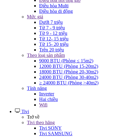
ĐIều hòa nối ống gió
Điều hòa Multi
Điều hòa di động
Mức giá
Dưới 7 triệu
Từ 7 - 9 triệu
Từ 9 - 12 triệu
Từ 12- 15 triệu
Từ 15- 20 triệu
Trên 20 triệu
Theo loại sản phẩm
9000 BTU (Phòng ≤ 15m2)
12000 BTU (Phòng 15-20m2)
18000 BTU (Phòng 20-30m2)
24000 BTU (Phòng 30-40m2)
≥ 24000 BTU (Phòng >40m2)
Tính năng
Inverter
Hai chiều
Wifi
Tivi
Trở về
Tivi theo hãng
Tivi SONY
Tivi SAMSUNG