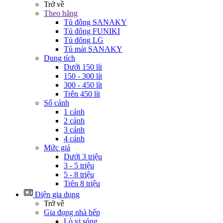
Trở về
Theo hãng
Tủ đông SANAKY
Tủ đông FUNIKI
Tủ đông LG
Tủ mát SANAKY
Dung tích
Dưới 150 lít
150 - 300 lít
300 - 450 lít
Trên 450 lít
Số cánh
1 cánh
2 cánh
3 cánh
4 cánh
Mức giá
Dưới 3 triệu
3 - 5 triệu
5 - 8 triệu
Trên 8 triệu
Điện gia dụng
Trở về
Gia đụng nhà bếp
Lò vi sóng