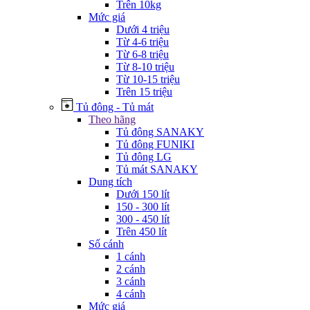
Trên 10kg
Mức giá
Dưới 4 triệu
Từ 4-6 triệu
Từ 6-8 triệu
Từ 8-10 triệu
Từ 10-15 triệu
Trên 15 triệu
Tủ đông - Tủ mát
Theo hãng
Tủ đông SANAKY
Tủ đông FUNIKI
Tủ đông LG
Tủ mát SANAKY
Dung tích
Dưới 150 lít
150 - 300 lít
300 - 450 lít
Trên 450 lít
Số cánh
1 cánh
2 cánh
3 cánh
4 cánh
Mức giá