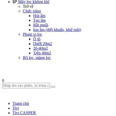
Máy lọc không khí
Trở về
Chức năng
Hút ẩm
Tạo ẩm
Bắt muỗi
Ion âm (diệt khuẩn, khử mùi)
Phạm vi lọc
Ô tô
Dưới 20m2
20-40m2
Trên 40m2
Bộ lọc, màng lọc
0
Trang chủ
Tivi
Tivi CASPER