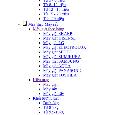
Từ 5 - 8 triệu
Từ 8- 12 triệu
Từ 12 - 15 triệu
Từ 15 - 20 triệu
Trên 20 triệu
Máy giặt, Máy sấy
Máy giặt theo hãng
Máy giặt SHARP
Máy giặt HISENSE
Máy giặt LG
Máy giặt ELECTROLUX
Máy giặt MIDEA
Máy giặt SUMIKURA
Máy giặt SAMSUNG
Máy giặt AQUA
Máy giặt PANASONIC
Máy giặt TOSHIBA
Kiểu máy
Máy giặt
Máy sấy
Máy giặt sấy
Khối lượng giặt
Dưới 8kg
Từ 8-9kg
Từ 9.5-10kg