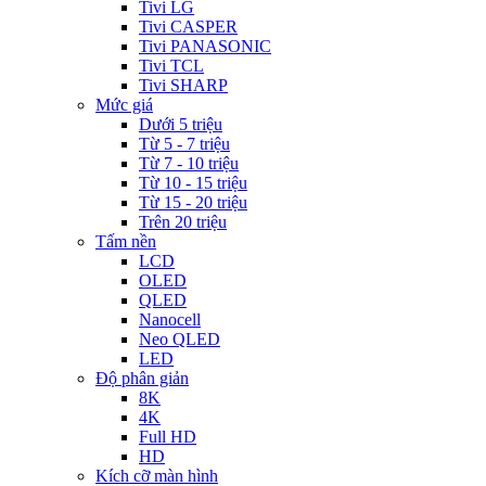
Tivi LG
Tivi CASPER
Tivi PANASONIC
Tivi TCL
Tivi SHARP
Mức giá
Dưới 5 triệu
Từ 5 - 7 triệu
Từ 7 - 10 triệu
Từ 10 - 15 triệu
Từ 15 - 20 triệu
Trên 20 triệu
Tấm nền
LCD
OLED
QLED
Nanocell
Neo QLED
LED
Độ phân giản
8K
4K
Full HD
HD
Kích cỡ màn hình