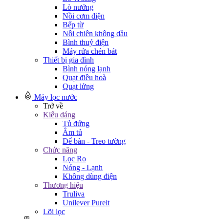
Lò nướng
Nồi cơm điện
Bếp từ
Nồi chiên không dầu
Bình thuỷ điện
Máy rửa chén bát
Thiết bị gia đình
Bình nóng lạnh
Quạt điều hoà
Quạt lửng
Máy lọc nước
Trở về
Kiểu dáng
Tủ đứng
Âm tủ
Để bàn - Treo tường
Chức năng
Lọc Ro
Nóng - Lạnh
Không dùng điện
Thương hiệu
Truliva
Unilever Pureit
Lõi lọc