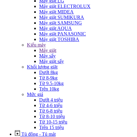
Máy giặt LG
Máy giặt ELECTROLUX
Máy giặt MIDEA
Máy giặt SUMIKURA
Máy giặt SAMSUNG
Máy giặt AQUA
Máy giặt PANASONIC
Máy giặt TOSHIBA
Kiểu máy
Máy giặt
Máy sấy
Máy giặt sấy
Khối lượng giặt
Dưới 8kg
Từ 8-9kg
Từ 9.5-10kg
Trên 10kg
Mức giá
Dưới 4 triệu
Từ 4-6 triệu
Từ 6-8 triệu
Từ 8-10 triệu
Từ 10-15 triệu
Trên 15 triệu
Tủ đông - Tủ mát