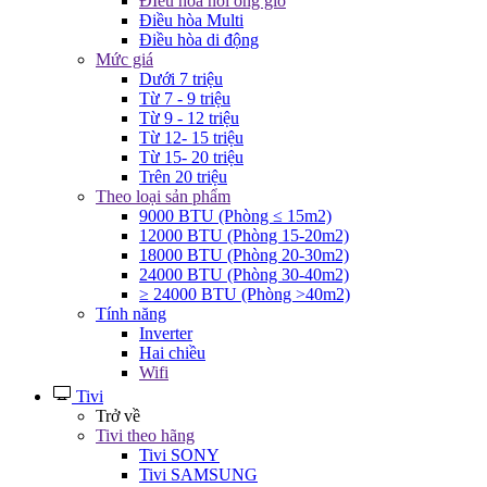
ĐIều hòa nối ống gió
Điều hòa Multi
Điều hòa di động
Mức giá
Dưới 7 triệu
Từ 7 - 9 triệu
Từ 9 - 12 triệu
Từ 12- 15 triệu
Từ 15- 20 triệu
Trên 20 triệu
Theo loại sản phẩm
9000 BTU (Phòng ≤ 15m2)
12000 BTU (Phòng 15-20m2)
18000 BTU (Phòng 20-30m2)
24000 BTU (Phòng 30-40m2)
≥ 24000 BTU (Phòng >40m2)
Tính năng
Inverter
Hai chiều
Wifi
Tivi
Trở về
Tivi theo hãng
Tivi SONY
Tivi SAMSUNG