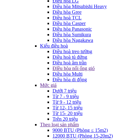
Điều hòa LG
Điều hòa Mitsubishi Heavy
Điều hòa Gree
Điều hoà TCL
Điều hòa Casper
Điều hòa Panasonic
Điều hòa Sumikura
Điều hòa Nagakawa
Kiểu điều hoà
Điều hoà treo tường
Điều hoà tủ đứng
Điều hoà âm trần
ĐIều hòa nối ống gió
Điều hòa Multi
Điều hòa di động
Mức giá
Dưới 7 triệu
Từ 7 - 9 triệu
Từ 9 - 12 triệu
Từ 12- 15 triệu
Từ 15- 20 triệu
Trên 20 triệu
Theo loại sản phẩm
9000 BTU (Phòng ≤ 15m2)
12000 BTU (Phòng 15-20m2)