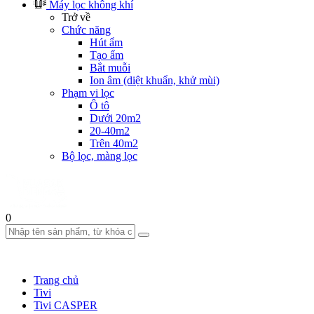
Máy lọc không khí
Trở về
Chức năng
Hút ẩm
Tạo ẩm
Bắt muỗi
Ion âm (diệt khuẩn, khử mùi)
Phạm vi lọc
Ô tô
Dưới 20m2
20-40m2
Trên 40m2
Bộ lọc, màng lọc
0
Trang chủ
Tivi
Tivi CASPER