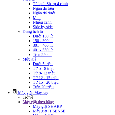
Tủ lạnh Sharp 4 cánh
Ngăn đá trên
Ngăn đá dưới
Mini
Nhiều cánh
Side by side
Dung tích tủ
Dưới 150 lít
150 - 300 lít
301 - 400 lít
401 - 550 lít
Trên 550 lít
Mức giá
Dưới 5 triệu
Từ 5 - 8 triệu
Từ 8- 12 triệu
Từ 12 - 15 triệu
Từ 15 - 20 triệu
Trên 20 triệu
Máy giặt, Máy sấy
Trở về
Máy giặt theo hãng
Máy giặt SHARP
Máy giặt HISENSE