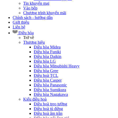
Tin khuyến mại
Vào bếp
Chương trình khuyến mãi
Chính sách - hướng dẫn
Giới thiệu
Liên hệ
Điều hòa
Trở về
Thương hiệu
Điều hòa Midea
Điều hòa Funiki
Điều hòa Daikin
Điều hòa LG
Điều hòa Mitsubishi Heavy
Điều hòa Gree
Điều hoà TCL
Điều hòa Casper
Điều hòa Panasonic
Điều hòa Sumikura
Điều hòa Nagakawa
Kiểu điều hoà
Điều hoà treo tường
Điều hoà tủ đứng
Điều hoà âm trần