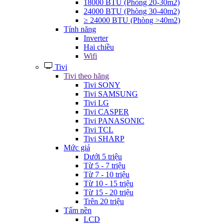
18000 BTU (Phòng 20-30m2)
24000 BTU (Phòng 30-40m2)
≥ 24000 BTU (Phòng >40m2)
Tính năng
Inverter
Hai chiều
Wifi
Tivi
Tivi theo hãng
Tivi SONY
Tivi SAMSUNG
Tivi LG
Tivi CASPER
Tivi PANASONIC
Tivi TCL
Tivi SHARP
Mức giá
Dưới 5 triệu
Từ 5 - 7 triệu
Từ 7 - 10 triệu
Từ 10 - 15 triệu
Từ 15 - 20 triệu
Trên 20 triệu
Tấm nền
LCD