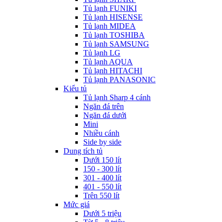
Tủ lạnh FUNIKI
Tủ lạnh HISENSE
Tủ lạnh MIDEA
Tủ lạnh TOSHIBA
Tủ lạnh SAMSUNG
Tủ lạnh LG
Tủ lạnh AQUA
Tủ lạnh HITACHI
Tủ lạnh PANASONIC
Kiểu tủ
Tủ lạnh Sharp 4 cánh
Ngăn đá trên
Ngăn đá dưới
Mini
Nhiều cánh
Side by side
Dung tích tủ
Dưới 150 lít
150 - 300 lít
301 - 400 lít
401 - 550 lít
Trên 550 lít
Mức giá
Dưới 5 triệu