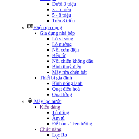
Dưới 3 triệu
3 - 5 triệu
5 - 8 triệu
Trên 8 triệu
Điện gia dụng
Gia đụng nhà bếp
Lò vi sóng
Lò nướng
Nồi cơm điện
Bếp từ
Nồi chiên không dầu
Bình thuỷ điện
Máy rửa chén bát
Thiết bị gia đình
Bình nóng lạnh
Quạt điều hoà
Quạt lửng
Máy lọc nước
Kiểu dáng
Tủ đứng
Âm tủ
Để bàn - Treo tường
Chức năng
Lọc Ro