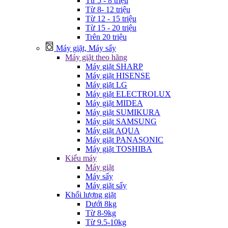
Từ 5 - 8 triệu
Từ 8- 12 triệu
Từ 12 - 15 triệu
Từ 15 - 20 triệu
Trên 20 triệu
Máy giặt, Máy sấy
Máy giặt theo hãng
Máy giặt SHARP
Máy giặt HISENSE
Máy giặt LG
Máy giặt ELECTROLUX
Máy giặt MIDEA
Máy giặt SUMIKURA
Máy giặt SAMSUNG
Máy giặt AQUA
Máy giặt PANASONIC
Máy giặt TOSHIBA
Kiểu máy
Máy giặt
Máy sấy
Máy giặt sấy
Khối lượng giặt
Dưới 8kg
Từ 8-9kg
Từ 9.5-10kg