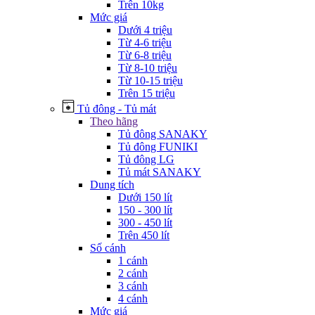
Trên 10kg
Mức giá
Dưới 4 triệu
Từ 4-6 triệu
Từ 6-8 triệu
Từ 8-10 triệu
Từ 10-15 triệu
Trên 15 triệu
Tủ đông - Tủ mát
Theo hãng
Tủ đông SANAKY
Tủ đông FUNIKI
Tủ đông LG
Tủ mát SANAKY
Dung tích
Dưới 150 lít
150 - 300 lít
300 - 450 lít
Trên 450 lít
Số cánh
1 cánh
2 cánh
3 cánh
4 cánh
Mức giá