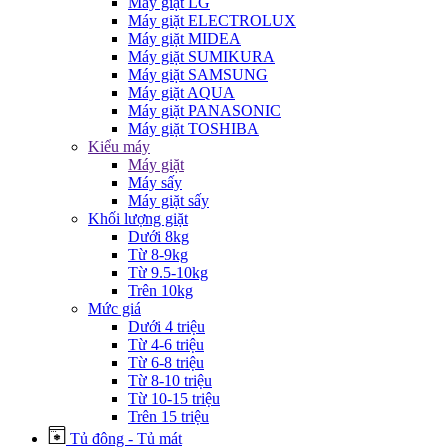
Máy giặt LG
Máy giặt ELECTROLUX
Máy giặt MIDEA
Máy giặt SUMIKURA
Máy giặt SAMSUNG
Máy giặt AQUA
Máy giặt PANASONIC
Máy giặt TOSHIBA
Kiểu máy
Máy giặt
Máy sấy
Máy giặt sấy
Khối lượng giặt
Dưới 8kg
Từ 8-9kg
Từ 9.5-10kg
Trên 10kg
Mức giá
Dưới 4 triệu
Từ 4-6 triệu
Từ 6-8 triệu
Từ 8-10 triệu
Từ 10-15 triệu
Trên 15 triệu
Tủ đông - Tủ mát