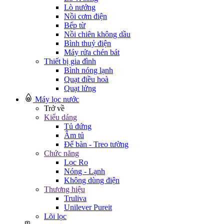
Lò nướng
Nồi cơm điện
Bếp từ
Nồi chiên không dầu
Bình thuỷ điện
Máy rửa chén bát
Thiết bị gia đình
Bình nóng lạnh
Quạt điều hoà
Quạt lửng
Máy lọc nước
Trở về
Kiểu dáng
Tủ đứng
Âm tủ
Để bàn - Treo tường
Chức năng
Lọc Ro
Nóng - Lạnh
Không dùng điện
Thương hiệu
Truliva
Unilever Pureit
Lõi lọc