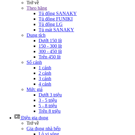
Trở về
Theo hãng
Tủ đông SANAKY
Tủ đông FUNIKI
Tủ đông LG
Tủ mát SANAKY
Dung tích
Dưới 150 lít
150 - 300 lít
300 - 450 lít
Trên 450 lít
Số cánh
1 cánh
2 cánh
3 cánh
4 cánh
Mức giá
Dưới 3 triệu
3 - 5 triệu
5 - 8 triệu
Trên 8 triệu
Điện gia dụng
Trở về
Gia đụng nhà bếp
Lò vi sóng