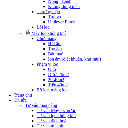
Nóng - Lạnh
Không dùng điện
Thương hiệu
Truliva
Unilever Pureit
Lõi lọc
Máy lọc không khí
Chức năng
Hút ẩm
Tạo ẩm
Bắt muỗi
Ion âm (diệt khuẩn, khử mùi)
Phạm vi lọc
Ô tô
Dưới 20m2
20-40m2
Trên 40m2
Bộ lọc, màng lọc
Trang chủ
Tin tức
Tư vấn mua hàng
Tư vấn Máy lọc nước
Tư vấn lọc không khí
Tư vấn điều hoà
Tư vấn tủ lạnh