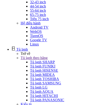
32-43 inch
44-54 inch
55-64 inch
65-75 inch
Trên 75 inch
Hệ điều hành
Android TV
WebOS
TizenOS
Google TV
Linux
Tủ lạnh
Trở về
Tủ lạnh theo hãng
Tủ lạnh SHARP
Tủ lạnh FUNIKI
Tủ lạnh HISENSE
Tủ lạnh MIDEA
Tủ lạnh TOSHIBA
Tủ lạnh SAMSUNG
Tủ lạnh LG
Tủ lạnh AQUA
Tủ lạnh HITACHI
Tủ lạnh PANASONIC
Kiểu tủ