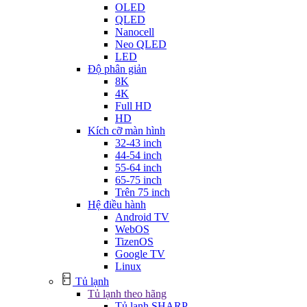
OLED
QLED
Nanocell
Neo QLED
LED
Độ phân giản
8K
4K
Full HD
HD
Kích cỡ màn hình
32-43 inch
44-54 inch
55-64 inch
65-75 inch
Trên 75 inch
Hệ điều hành
Android TV
WebOS
TizenOS
Google TV
Linux
Tủ lạnh
Tủ lạnh theo hãng
Tủ lạnh SHARP