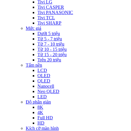
Tivi LG
Tivi CASPER
Tivi PANASONIC
Tivi TCL
Tivi SHARP
Mức giá
Dưới 5 triệu
Từ 5 - 7 triệu
Từ 7 - 10 triệu
Từ 10 - 15 triệu
Từ 15 - 20 triệu
Trên 20 triệu
Tấm nền
LCD
OLED
QLED
Nanocell
Neo QLED
LED
Độ phân giản
8K
4K
Full HD
HD
Kích cỡ màn hình