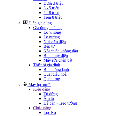
Dưới 3 triệu
3 - 5 triệu
5 - 8 triệu
Trên 8 triệu
Điện gia dụng
Gia đụng nhà bếp
Lò vi sóng
Lò nướng
Nồi cơm điện
Bếp từ
Nồi chiên không dầu
Bình thuỷ điện
Máy rửa chén bát
Thiết bị gia đình
Bình nóng lạnh
Quạt điều hoà
Quạt lửng
Máy lọc nước
Kiểu dáng
Tủ đứng
Âm tủ
Để bàn - Treo tường
Chức năng
Lọc Ro