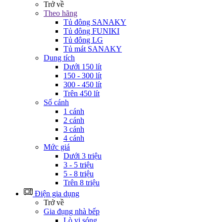
Trở về
Theo hãng
Tủ đông SANAKY
Tủ đông FUNIKI
Tủ đông LG
Tủ mát SANAKY
Dung tích
Dưới 150 lít
150 - 300 lít
300 - 450 lít
Trên 450 lít
Số cánh
1 cánh
2 cánh
3 cánh
4 cánh
Mức giá
Dưới 3 triệu
3 - 5 triệu
5 - 8 triệu
Trên 8 triệu
Điện gia dụng
Trở về
Gia đụng nhà bếp
Lò vi sóng