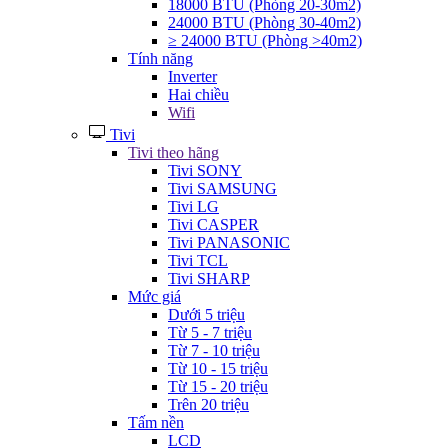
18000 BTU (Phòng 20-30m2)
24000 BTU (Phòng 30-40m2)
≥ 24000 BTU (Phòng >40m2)
Tính năng
Inverter
Hai chiều
Wifi
Tivi
Tivi theo hãng
Tivi SONY
Tivi SAMSUNG
Tivi LG
Tivi CASPER
Tivi PANASONIC
Tivi TCL
Tivi SHARP
Mức giá
Dưới 5 triệu
Từ 5 - 7 triệu
Từ 7 - 10 triệu
Từ 10 - 15 triệu
Từ 15 - 20 triệu
Trên 20 triệu
Tấm nền
LCD