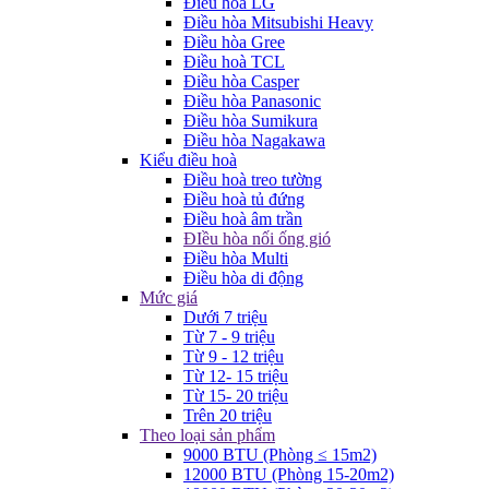
Điều hòa LG
Điều hòa Mitsubishi Heavy
Điều hòa Gree
Điều hoà TCL
Điều hòa Casper
Điều hòa Panasonic
Điều hòa Sumikura
Điều hòa Nagakawa
Kiểu điều hoà
Điều hoà treo tường
Điều hoà tủ đứng
Điều hoà âm trần
ĐIều hòa nối ống gió
Điều hòa Multi
Điều hòa di động
Mức giá
Dưới 7 triệu
Từ 7 - 9 triệu
Từ 9 - 12 triệu
Từ 12- 15 triệu
Từ 15- 20 triệu
Trên 20 triệu
Theo loại sản phẩm
9000 BTU (Phòng ≤ 15m2)
12000 BTU (Phòng 15-20m2)