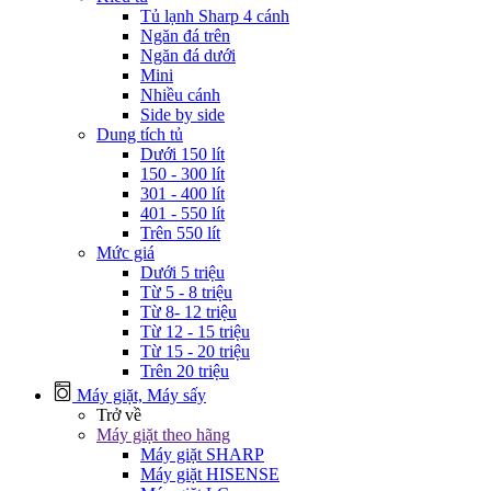
Tủ lạnh Sharp 4 cánh
Ngăn đá trên
Ngăn đá dưới
Mini
Nhiều cánh
Side by side
Dung tích tủ
Dưới 150 lít
150 - 300 lít
301 - 400 lít
401 - 550 lít
Trên 550 lít
Mức giá
Dưới 5 triệu
Từ 5 - 8 triệu
Từ 8- 12 triệu
Từ 12 - 15 triệu
Từ 15 - 20 triệu
Trên 20 triệu
Máy giặt, Máy sấy
Trở về
Máy giặt theo hãng
Máy giặt SHARP
Máy giặt HISENSE