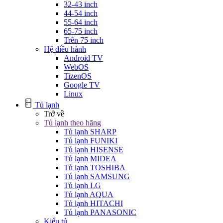
32-43 inch
44-54 inch
55-64 inch
65-75 inch
Trên 75 inch
Hệ điều hành
Android TV
WebOS
TizenOS
Google TV
Linux
Tủ lạnh
Trở về
Tủ lạnh theo hãng
Tủ lạnh SHARP
Tủ lạnh FUNIKI
Tủ lạnh HISENSE
Tủ lạnh MIDEA
Tủ lạnh TOSHIBA
Tủ lạnh SAMSUNG
Tủ lạnh LG
Tủ lạnh AQUA
Tủ lạnh HITACHI
Tủ lạnh PANASONIC
Kiểu tủ