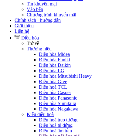
Tin khuyến mại
Vào bếp
Chương trình khuyến mãi
Chính sách - hướng dẫn
Giới thiệu
Liên hệ
Điều hòa
Trở về
Thương hiệu
Điều hòa Midea
Điều hòa Funiki
Điều hòa Daikin
Điều hòa LG
Điều hòa Mitsubishi Heavy
Điều hòa Gree
Điều hoà TCL
Điều hòa Casper
Điều hòa Panasonic
Điều hòa Sumikura
Điều hòa Nagakawa
Kiểu điều hoà
Điều hoà treo tường
Điều hoà tủ đứng
Điều hoà âm trần