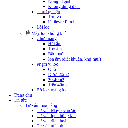
Nóng - Lạnh
Không dùng điện
Thương hiệu
Truliva
Unilever Pureit
Lõi lọc
Máy lọc không khí
Chức năng
Hút ẩm
Tạo ẩm
Bắt muỗi
Ion âm (diệt khuẩn, khử mùi)
Phạm vi lọc
Ô tô
Dưới 20m2
20-40m2
Trên 40m2
Bộ lọc, màng lọc
Trang chủ
Tin tức
Tư vấn mua hàng
Tư vấn Máy lọc nước
Tư vấn lọc không khí
Tư vấn điều hoà
Tư vấn tủ lạnh