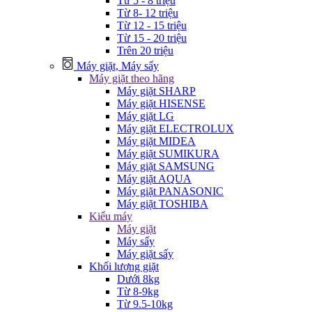
Từ 5 - 8 triệu
Từ 8- 12 triệu
Từ 12 - 15 triệu
Từ 15 - 20 triệu
Trên 20 triệu
Máy giặt, Máy sấy
Máy giặt theo hãng
Máy giặt SHARP
Máy giặt HISENSE
Máy giặt LG
Máy giặt ELECTROLUX
Máy giặt MIDEA
Máy giặt SUMIKURA
Máy giặt SAMSUNG
Máy giặt AQUA
Máy giặt PANASONIC
Máy giặt TOSHIBA
Kiểu máy
Máy giặt
Máy sấy
Máy giặt sấy
Khối lượng giặt
Dưới 8kg
Từ 8-9kg
Từ 9.5-10kg