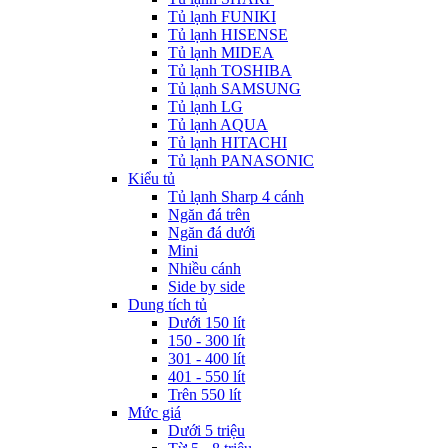
Tủ lạnh FUNIKI
Tủ lạnh HISENSE
Tủ lạnh MIDEA
Tủ lạnh TOSHIBA
Tủ lạnh SAMSUNG
Tủ lạnh LG
Tủ lạnh AQUA
Tủ lạnh HITACHI
Tủ lạnh PANASONIC
Kiểu tủ
Tủ lạnh Sharp 4 cánh
Ngăn đá trên
Ngăn đá dưới
Mini
Nhiều cánh
Side by side
Dung tích tủ
Dưới 150 lít
150 - 300 lít
301 - 400 lít
401 - 550 lít
Trên 550 lít
Mức giá
Dưới 5 triệu