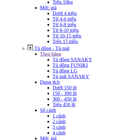
Trên 10kg
Mức giá
Dưới 4 triệu
Từ 4-6 triệu
Từ 6-8 triệu
Từ 8-10 triệu
Từ 10-15 triệu
Trên 15 triệu
Tủ đông - Tủ mát
Theo hãng
Tủ đông SANAKY
Tủ đông FUNIKI
Tủ đông LG
Tủ mát SANAKY
Dung tích
Dưới 150 lít
150 - 300 lít
300 - 450 lít
Trên 450 lít
Số cánh
1 cánh
2 cánh
3 cánh
4 cánh
Mức giá