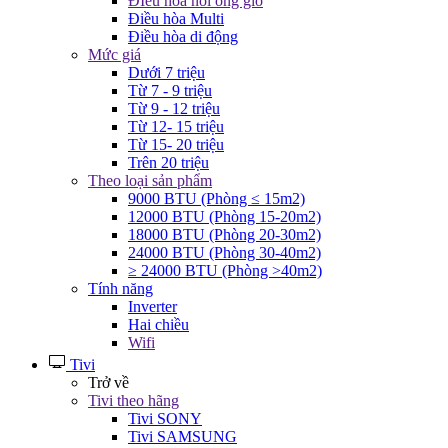
ĐIều hòa nối ống gió
Điều hòa Multi
Điều hòa di động
Mức giá
Dưới 7 triệu
Từ 7 - 9 triệu
Từ 9 - 12 triệu
Từ 12- 15 triệu
Từ 15- 20 triệu
Trên 20 triệu
Theo loại sản phẩm
9000 BTU (Phòng ≤ 15m2)
12000 BTU (Phòng 15-20m2)
18000 BTU (Phòng 20-30m2)
24000 BTU (Phòng 30-40m2)
≥ 24000 BTU (Phòng >40m2)
Tính năng
Inverter
Hai chiều
Wifi
Tivi
Trở về
Tivi theo hãng
Tivi SONY
Tivi SAMSUNG