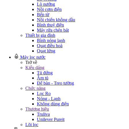
Lò nướng
Nồi cơm điện
Bếp từ
Nồi chiên không dầu
Bình thuỷ điện
Máy rửa chén bát
Thiết bị gia đình
Bình nóng lạnh
Quạt điều hoà
Quạt lửng
Máy lọc nước
Trở về
Kiểu dáng
Tủ đứng
Âm tủ
Để bàn - Treo tường
Chức năng
Lọc Ro
Nóng - Lạnh
Không dùng điện
Thương hiệu
Truliva
Unilever Pureit
Lõi lọc