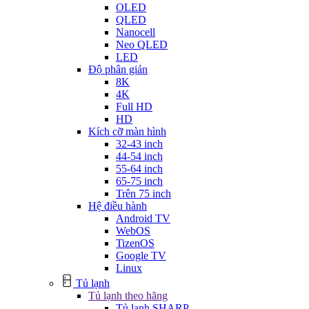
OLED
QLED
Nanocell
Neo QLED
LED
Độ phân giản
8K
4K
Full HD
HD
Kích cỡ màn hình
32-43 inch
44-54 inch
55-64 inch
65-75 inch
Trên 75 inch
Hệ điều hành
Android TV
WebOS
TizenOS
Google TV
Linux
Tủ lạnh
Tủ lạnh theo hãng
Tủ lạnh SHARP