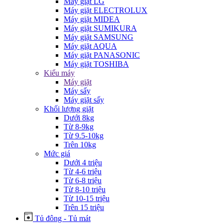
Máy giặt LG
Máy giặt ELECTROLUX
Máy giặt MIDEA
Máy giặt SUMIKURA
Máy giặt SAMSUNG
Máy giặt AQUA
Máy giặt PANASONIC
Máy giặt TOSHIBA
Kiểu máy
Máy giặt
Máy sấy
Máy giặt sấy
Khối lượng giặt
Dưới 8kg
Từ 8-9kg
Từ 9.5-10kg
Trên 10kg
Mức giá
Dưới 4 triệu
Từ 4-6 triệu
Từ 6-8 triệu
Từ 8-10 triệu
Từ 10-15 triệu
Trên 15 triệu
Tủ đông - Tủ mát