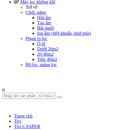
Máy lọc không khí
Trở về
Chức năng
Hút ẩm
Tạo ẩm
Bắt muỗi
Ion âm (diệt khuẩn, khử mùi)
Phạm vi lọc
Ô tô
Dưới 20m2
20-40m2
Trên 40m2
Bộ lọc, màng lọc
0
Trang chủ
Tivi
Tivi CASPER