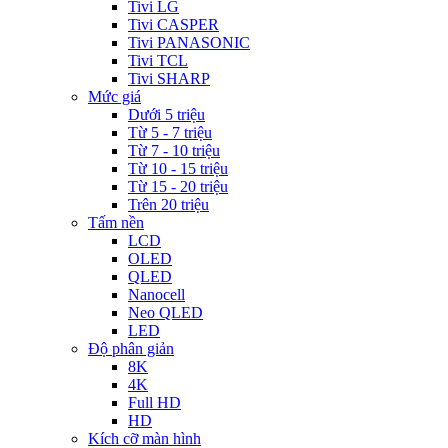
Tivi LG
Tivi CASPER
Tivi PANASONIC
Tivi TCL
Tivi SHARP
Mức giá
Dưới 5 triệu
Từ 5 - 7 triệu
Từ 7 - 10 triệu
Từ 10 - 15 triệu
Từ 15 - 20 triệu
Trên 20 triệu
Tấm nền
LCD
OLED
QLED
Nanocell
Neo QLED
LED
Độ phân giản
8K
4K
Full HD
HD
Kích cỡ màn hình