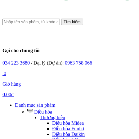
Tìm kiếm
Gọi cho chúng tôi
034 223 3680
/ Đại lý (Dự án):
0963 758 066
0
Giỏ hàng
0.00đ
Danh mục sản phẩm
Điều hòa
Thương hiệu
Điều hòa Midea
Điều hòa Funiki
Điều hòa Daikin