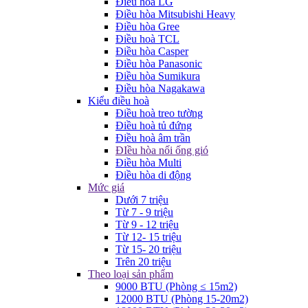
Điều hòa LG
Điều hòa Mitsubishi Heavy
Điều hòa Gree
Điều hoà TCL
Điều hòa Casper
Điều hòa Panasonic
Điều hòa Sumikura
Điều hòa Nagakawa
Kiểu điều hoà
Điều hoà treo tường
Điều hoà tủ đứng
Điều hoà âm trần
ĐIều hòa nối ống gió
Điều hòa Multi
Điều hòa di động
Mức giá
Dưới 7 triệu
Từ 7 - 9 triệu
Từ 9 - 12 triệu
Từ 12- 15 triệu
Từ 15- 20 triệu
Trên 20 triệu
Theo loại sản phẩm
9000 BTU (Phòng ≤ 15m2)
12000 BTU (Phòng 15-20m2)