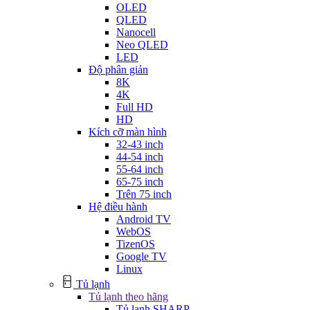
OLED
QLED
Nanocell
Neo QLED
LED
Độ phân giản
8K
4K
Full HD
HD
Kích cỡ màn hình
32-43 inch
44-54 inch
55-64 inch
65-75 inch
Trên 75 inch
Hệ điều hành
Android TV
WebOS
TizenOS
Google TV
Linux
Tủ lạnh
Tủ lạnh theo hãng
Tủ lạnh SHARP