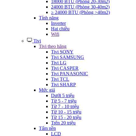
18000 BTU (Phòng 20-30m2)
24000 BTU (Phòng 30-40m2)
≥ 24000 BTU (Phòng >40m2)
Tính năng
Inverter
Hai chiều
Wifi
Tivi
Tivi theo hãng
Tivi SONY
Tivi SAMSUNG
Tivi LG
Tivi CASPER
Tivi PANASONIC
Tivi TCL
Tivi SHARP
Mức giá
Dưới 5 triệu
Từ 5 - 7 triệu
Từ 7 - 10 triệu
Từ 10 - 15 triệu
Từ 15 - 20 triệu
Trên 20 triệu
Tấm nền
LCD