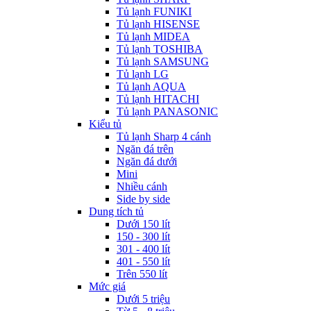
Tủ lạnh FUNIKI
Tủ lạnh HISENSE
Tủ lạnh MIDEA
Tủ lạnh TOSHIBA
Tủ lạnh SAMSUNG
Tủ lạnh LG
Tủ lạnh AQUA
Tủ lạnh HITACHI
Tủ lạnh PANASONIC
Kiểu tủ
Tủ lạnh Sharp 4 cánh
Ngăn đá trên
Ngăn đá dưới
Mini
Nhiều cánh
Side by side
Dung tích tủ
Dưới 150 lít
150 - 300 lít
301 - 400 lít
401 - 550 lít
Trên 550 lít
Mức giá
Dưới 5 triệu