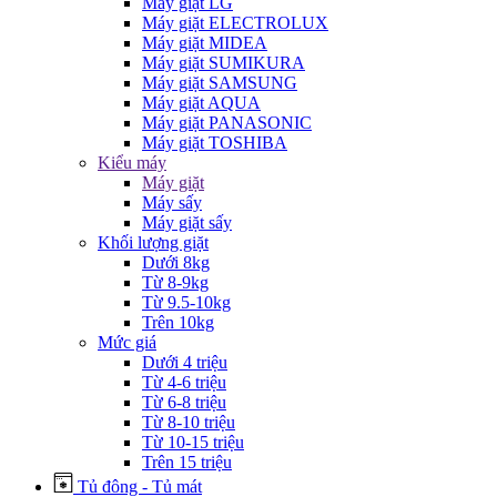
Máy giặt LG
Máy giặt ELECTROLUX
Máy giặt MIDEA
Máy giặt SUMIKURA
Máy giặt SAMSUNG
Máy giặt AQUA
Máy giặt PANASONIC
Máy giặt TOSHIBA
Kiểu máy
Máy giặt
Máy sấy
Máy giặt sấy
Khối lượng giặt
Dưới 8kg
Từ 8-9kg
Từ 9.5-10kg
Trên 10kg
Mức giá
Dưới 4 triệu
Từ 4-6 triệu
Từ 6-8 triệu
Từ 8-10 triệu
Từ 10-15 triệu
Trên 15 triệu
Tủ đông - Tủ mát