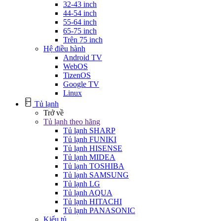
32-43 inch
44-54 inch
55-64 inch
65-75 inch
Trên 75 inch
Hệ điều hành
Android TV
WebOS
TizenOS
Google TV
Linux
Tủ lạnh
Trở về
Tủ lạnh theo hãng
Tủ lạnh SHARP
Tủ lạnh FUNIKI
Tủ lạnh HISENSE
Tủ lạnh MIDEA
Tủ lạnh TOSHIBA
Tủ lạnh SAMSUNG
Tủ lạnh LG
Tủ lạnh AQUA
Tủ lạnh HITACHI
Tủ lạnh PANASONIC
Kiểu tủ