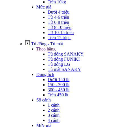
Trên 10kg
Mức giá
Dưới 4 triệu
Từ 4-6 triệu
Từ 6-8 triệu
Từ 8-10 triệu
Từ 10-15 triệu
Trên 15 triệu
Tủ đông - Tủ mát
Theo hãng
Tủ đông SANAKY
Tủ đông FUNIKI
Tủ đông LG
Tủ mát SANAKY
Dung tích
Dưới 150 lít
150 - 300 lít
300 - 450 lít
Trên 450 lít
Số cánh
1 cánh
2 cánh
3 cánh
4 cánh
Mức giá