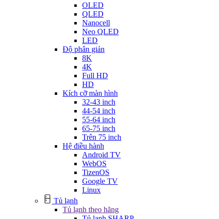
OLED
QLED
Nanocell
Neo QLED
LED
Độ phân giản
8K
4K
Full HD
HD
Kích cỡ màn hình
32-43 inch
44-54 inch
55-64 inch
65-75 inch
Trên 75 inch
Hệ điều hành
Android TV
WebOS
TizenOS
Google TV
Linux
Tủ lạnh
Tủ lạnh theo hãng
Tủ lạnh SHARP