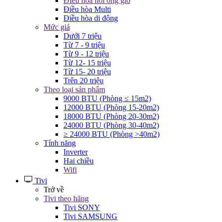
ĐIều hòa nối ống gió
Điều hòa Multi
Điều hòa di động
Mức giá
Dưới 7 triệu
Từ 7 - 9 triệu
Từ 9 - 12 triệu
Từ 12- 15 triệu
Từ 15- 20 triệu
Trên 20 triệu
Theo loại sản phẩm
9000 BTU (Phòng ≤ 15m2)
12000 BTU (Phòng 15-20m2)
18000 BTU (Phòng 20-30m2)
24000 BTU (Phòng 30-40m2)
≥ 24000 BTU (Phòng >40m2)
Tính năng
Inverter
Hai chiều
Wifi
Tivi
Trở về
Tivi theo hãng
Tivi SONY
Tivi SAMSUNG