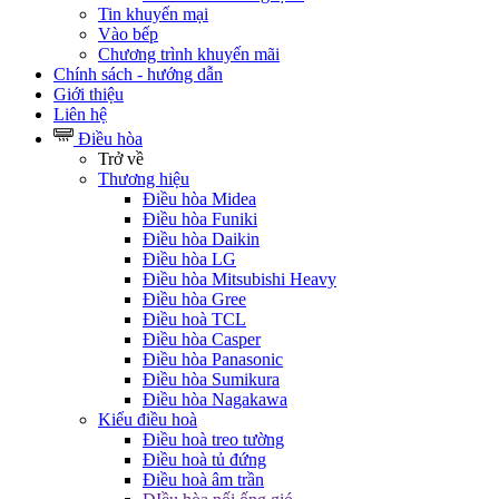
Tin khuyến mại
Vào bếp
Chương trình khuyến mãi
Chính sách - hướng dẫn
Giới thiệu
Liên hệ
Điều hòa
Trở về
Thương hiệu
Điều hòa Midea
Điều hòa Funiki
Điều hòa Daikin
Điều hòa LG
Điều hòa Mitsubishi Heavy
Điều hòa Gree
Điều hoà TCL
Điều hòa Casper
Điều hòa Panasonic
Điều hòa Sumikura
Điều hòa Nagakawa
Kiểu điều hoà
Điều hoà treo tường
Điều hoà tủ đứng
Điều hoà âm trần