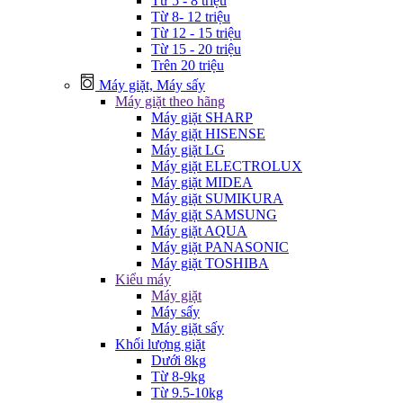
Từ 5 - 8 triệu
Từ 8- 12 triệu
Từ 12 - 15 triệu
Từ 15 - 20 triệu
Trên 20 triệu
Máy giặt, Máy sấy
Máy giặt theo hãng
Máy giặt SHARP
Máy giặt HISENSE
Máy giặt LG
Máy giặt ELECTROLUX
Máy giặt MIDEA
Máy giặt SUMIKURA
Máy giặt SAMSUNG
Máy giặt AQUA
Máy giặt PANASONIC
Máy giặt TOSHIBA
Kiểu máy
Máy giặt
Máy sấy
Máy giặt sấy
Khối lượng giặt
Dưới 8kg
Từ 8-9kg
Từ 9.5-10kg