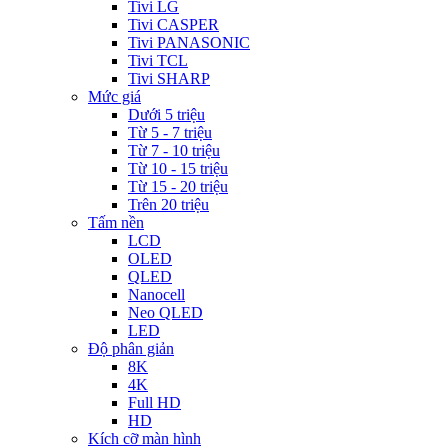
Tivi LG
Tivi CASPER
Tivi PANASONIC
Tivi TCL
Tivi SHARP
Mức giá
Dưới 5 triệu
Từ 5 - 7 triệu
Từ 7 - 10 triệu
Từ 10 - 15 triệu
Từ 15 - 20 triệu
Trên 20 triệu
Tấm nền
LCD
OLED
QLED
Nanocell
Neo QLED
LED
Độ phân giản
8K
4K
Full HD
HD
Kích cỡ màn hình