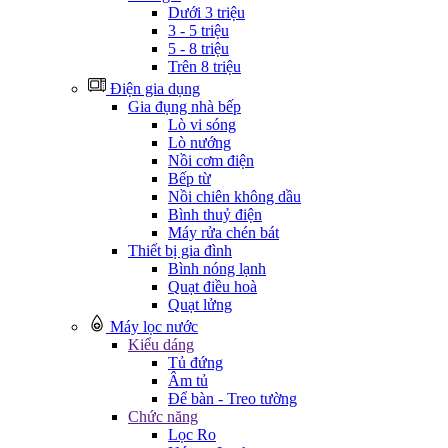
Dưới 3 triệu
3 - 5 triệu
5 - 8 triệu
Trên 8 triệu
Điện gia dụng
Gia đụng nhà bếp
Lò vi sóng
Lò nướng
Nồi cơm điện
Bếp từ
Nồi chiên không dầu
Bình thuỷ điện
Máy rửa chén bát
Thiết bị gia đình
Bình nóng lạnh
Quạt điều hoà
Quạt lửng
Máy lọc nước
Kiểu dáng
Tủ đứng
Âm tủ
Để bàn - Treo tường
Chức năng
Lọc Ro