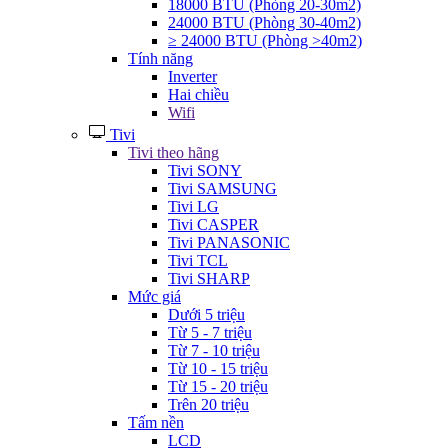
18000 BTU (Phòng 20-30m2)
24000 BTU (Phòng 30-40m2)
≥ 24000 BTU (Phòng >40m2)
Tính năng
Inverter
Hai chiều
Wifi
Tivi
Tivi theo hãng
Tivi SONY
Tivi SAMSUNG
Tivi LG
Tivi CASPER
Tivi PANASONIC
Tivi TCL
Tivi SHARP
Mức giá
Dưới 5 triệu
Từ 5 - 7 triệu
Từ 7 - 10 triệu
Từ 10 - 15 triệu
Từ 15 - 20 triệu
Trên 20 triệu
Tấm nền
LCD