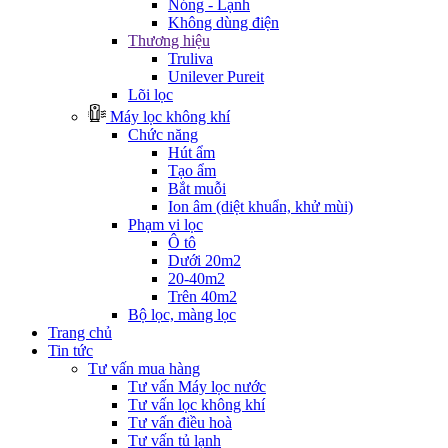
Nóng - Lạnh
Không dùng điện
Thương hiệu
Truliva
Unilever Pureit
Lõi lọc
Máy lọc không khí
Chức năng
Hút ẩm
Tạo ẩm
Bắt muỗi
Ion âm (diệt khuẩn, khử mùi)
Phạm vi lọc
Ô tô
Dưới 20m2
20-40m2
Trên 40m2
Bộ lọc, màng lọc
Trang chủ
Tin tức
Tư vấn mua hàng
Tư vấn Máy lọc nước
Tư vấn lọc không khí
Tư vấn điều hoà
Tư vấn tủ lạnh