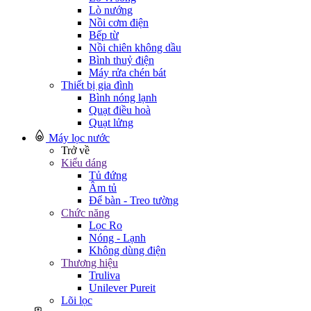
Lò nướng
Nồi cơm điện
Bếp từ
Nồi chiên không dầu
Bình thuỷ điện
Máy rửa chén bát
Thiết bị gia đình
Bình nóng lạnh
Quạt điều hoà
Quạt lửng
Máy lọc nước
Trở về
Kiểu dáng
Tủ đứng
Âm tủ
Để bàn - Treo tường
Chức năng
Lọc Ro
Nóng - Lạnh
Không dùng điện
Thương hiệu
Truliva
Unilever Pureit
Lõi lọc