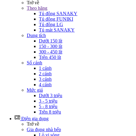
Trở về
Theo hãng
Tủ đông SANAKY
Tủ đông FUNIKI
Tủ đông LG
Tủ mát SANAKY
Dung tích
Dưới 150 lít
150 - 300 lít
300 - 450 lít
Trên 450 lít
Số cánh
1 cánh
2 cánh
3 cánh
4 cánh
Mức giá
Dưới 3 triệu
3 - 5 triệu
5 - 8 triệu
Trên 8 triệu
Điện gia dụng
Trở về
Gia đụng nhà bếp
Lò vi sóng