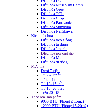
Điều hòa LG
Điều hòa Mitsubishi Heavy
Điều hòa Gree
Điều hoà TCL
Điều hòa Casper
Điều hòa Panasonic
Điều hòa Sumikura
Điều hòa Nagakawa
Kiểu điều hoà
Điều hoà treo tường
Điều hoà tủ đứng
Điều hoà âm trần
ĐIều hòa nối ống gió
Điều hòa Multi
Điều hòa di động
Mức giá
Dưới 7 triệu
Từ 7 - 9 triệu
Từ 9 - 12 triệu
Từ 12- 15 triệu
Từ 15- 20 triệu
Trên 20 triệu
Theo loại sản phẩm
9000 BTU (Phòng ≤ 15m2)
12000 BTU (Phòng 15-20m2)