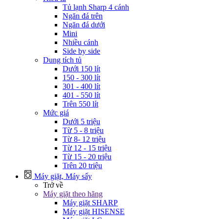
Tủ lạnh Sharp 4 cánh
Ngăn đá trên
Ngăn đá dưới
Mini
Nhiều cánh
Side by side
Dung tích tủ
Dưới 150 lít
150 - 300 lít
301 - 400 lít
401 - 550 lít
Trên 550 lít
Mức giá
Dưới 5 triệu
Từ 5 - 8 triệu
Từ 8- 12 triệu
Từ 12 - 15 triệu
Từ 15 - 20 triệu
Trên 20 triệu
Máy giặt, Máy sấy
Trở về
Máy giặt theo hãng
Máy giặt SHARP
Máy giặt HISENSE