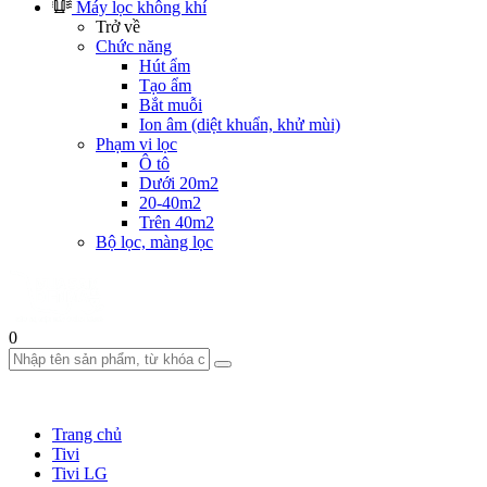
Máy lọc không khí
Trở về
Chức năng
Hút ẩm
Tạo ẩm
Bắt muỗi
Ion âm (diệt khuẩn, khử mùi)
Phạm vi lọc
Ô tô
Dưới 20m2
20-40m2
Trên 40m2
Bộ lọc, màng lọc
0
Trang chủ
Tivi
Tivi LG