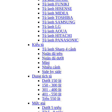
Tủ lạnh FUNIKI
Tủ lạnh HISENSE
Tủ lạnh MIDEA
Tủ lạnh TOSHIBA
Tủ lạnh SAMSUNG
Tủ lạnh LG
Tủ lạnh AQUA
Tủ lạnh HITACHI
Tủ lạnh PANASONIC
Kiểu tủ
Tủ lạnh Sharp 4 cánh
Ngăn đá trên
Ngăn đá dưới
Mini
Nhiều cánh
Side by side
Dung tích tủ
Dưới 150 lít
150 - 300 lít
301 - 400 lít
401 - 550 lít
Trên 550 lít
Mức giá
Dưới 5 triệu