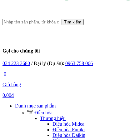
Tìm kiếm
Gọi cho chúng tôi
034 223 3680
/ Đại lý (Dự án):
0963 758 066
0
Giỏ hàng
0.00đ
Danh mục sản phẩm
Điều hòa
Thương hiệu
Điều hòa Midea
Điều hòa Funiki
Điều hòa Daikin