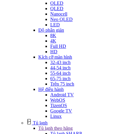
OLED
QLED
Nanocell
Neo QLED
LED
Độ phân giản
8K
4K
Full HD
HD
Kích cỡ màn hình
32-43 inch
44-54 inch
55-64 inch
65-75 inch
Trên 75 inch
Hệ điều hành
Android TV
WebOS
TizenOS
Google TV
Linux
Tủ lạnh
Tủ lạnh theo hãng
Tủ lạnh SHARP