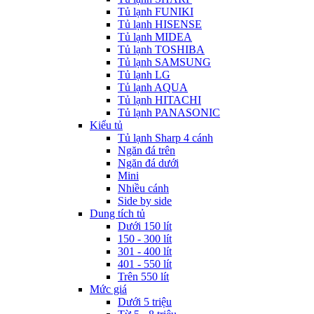
Tủ lạnh FUNIKI
Tủ lạnh HISENSE
Tủ lạnh MIDEA
Tủ lạnh TOSHIBA
Tủ lạnh SAMSUNG
Tủ lạnh LG
Tủ lạnh AQUA
Tủ lạnh HITACHI
Tủ lạnh PANASONIC
Kiểu tủ
Tủ lạnh Sharp 4 cánh
Ngăn đá trên
Ngăn đá dưới
Mini
Nhiều cánh
Side by side
Dung tích tủ
Dưới 150 lít
150 - 300 lít
301 - 400 lít
401 - 550 lít
Trên 550 lít
Mức giá
Dưới 5 triệu