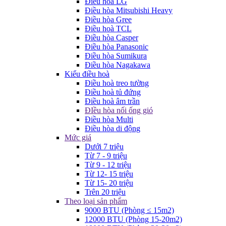
Điều hòa LG
Điều hòa Mitsubishi Heavy
Điều hòa Gree
Điều hoà TCL
Điều hòa Casper
Điều hòa Panasonic
Điều hòa Sumikura
Điều hòa Nagakawa
Kiểu điều hoà
Điều hoà treo tường
Điều hoà tủ đứng
Điều hoà âm trần
ĐIều hòa nối ống gió
Điều hòa Multi
Điều hòa di động
Mức giá
Dưới 7 triệu
Từ 7 - 9 triệu
Từ 9 - 12 triệu
Từ 12- 15 triệu
Từ 15- 20 triệu
Trên 20 triệu
Theo loại sản phẩm
9000 BTU (Phòng ≤ 15m2)
12000 BTU (Phòng 15-20m2)