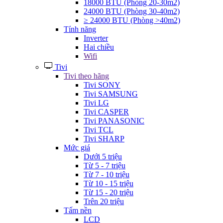
18000 BTU (Phòng 20-30m2)
24000 BTU (Phòng 30-40m2)
≥ 24000 BTU (Phòng >40m2)
Tính năng
Inverter
Hai chiều
Wifi
Tivi
Tivi theo hãng
Tivi SONY
Tivi SAMSUNG
Tivi LG
Tivi CASPER
Tivi PANASONIC
Tivi TCL
Tivi SHARP
Mức giá
Dưới 5 triệu
Từ 5 - 7 triệu
Từ 7 - 10 triệu
Từ 10 - 15 triệu
Từ 15 - 20 triệu
Trên 20 triệu
Tấm nền
LCD