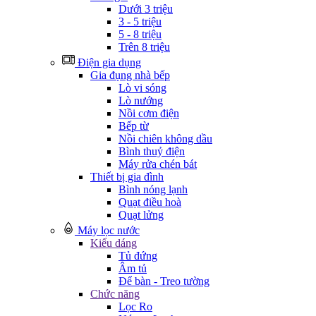
Dưới 3 triệu
3 - 5 triệu
5 - 8 triệu
Trên 8 triệu
Điện gia dụng
Gia đụng nhà bếp
Lò vi sóng
Lò nướng
Nồi cơm điện
Bếp từ
Nồi chiên không dầu
Bình thuỷ điện
Máy rửa chén bát
Thiết bị gia đình
Bình nóng lạnh
Quạt điều hoà
Quạt lửng
Máy lọc nước
Kiểu dáng
Tủ đứng
Âm tủ
Để bàn - Treo tường
Chức năng
Lọc Ro