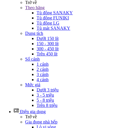
Trở về
Theo hãng
Tủ đông SANAKY
Tủ đông FUNIKI
Tủ đông LG
Tủ mát SANAKY
Dung tích
Dưới 150 lít
150 - 300 lít
300 - 450 lít
Trên 450 lít
Số cánh
1 cánh
2 cánh
3 cánh
4 cánh
Mức giá
Dưới 3 triệu
3 - 5 triệu
5 - 8 triệu
Trên 8 triệu
Điện gia dụng
Trở về
Gia đụng nhà bếp
Lò vi sóng