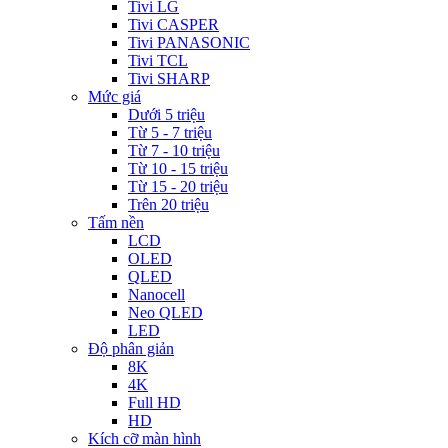
Tivi LG
Tivi CASPER
Tivi PANASONIC
Tivi TCL
Tivi SHARP
Mức giá
Dưới 5 triệu
Từ 5 - 7 triệu
Từ 7 - 10 triệu
Từ 10 - 15 triệu
Từ 15 - 20 triệu
Trên 20 triệu
Tấm nền
LCD
OLED
QLED
Nanocell
Neo QLED
LED
Độ phân giản
8K
4K
Full HD
HD
Kích cỡ màn hình