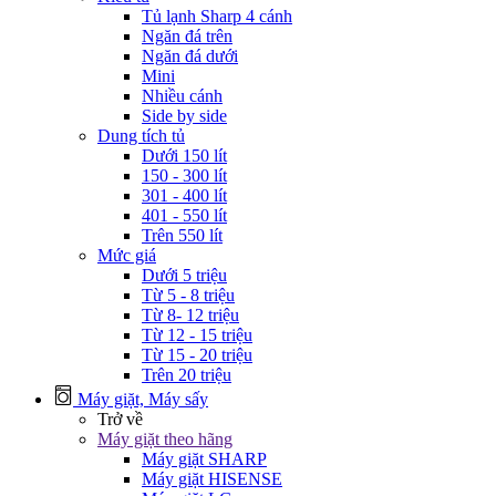
Tủ lạnh Sharp 4 cánh
Ngăn đá trên
Ngăn đá dưới
Mini
Nhiều cánh
Side by side
Dung tích tủ
Dưới 150 lít
150 - 300 lít
301 - 400 lít
401 - 550 lít
Trên 550 lít
Mức giá
Dưới 5 triệu
Từ 5 - 8 triệu
Từ 8- 12 triệu
Từ 12 - 15 triệu
Từ 15 - 20 triệu
Trên 20 triệu
Máy giặt, Máy sấy
Trở về
Máy giặt theo hãng
Máy giặt SHARP
Máy giặt HISENSE