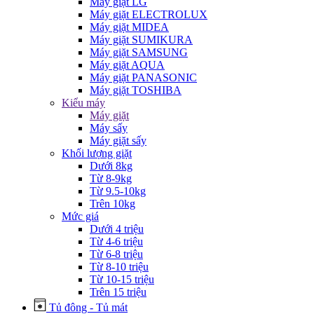
Máy giặt LG
Máy giặt ELECTROLUX
Máy giặt MIDEA
Máy giặt SUMIKURA
Máy giặt SAMSUNG
Máy giặt AQUA
Máy giặt PANASONIC
Máy giặt TOSHIBA
Kiểu máy
Máy giặt
Máy sấy
Máy giặt sấy
Khối lượng giặt
Dưới 8kg
Từ 8-9kg
Từ 9.5-10kg
Trên 10kg
Mức giá
Dưới 4 triệu
Từ 4-6 triệu
Từ 6-8 triệu
Từ 8-10 triệu
Từ 10-15 triệu
Trên 15 triệu
Tủ đông - Tủ mát