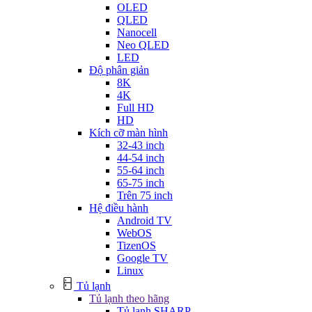
OLED
QLED
Nanocell
Neo QLED
LED
Độ phân giản
8K
4K
Full HD
HD
Kích cỡ màn hình
32-43 inch
44-54 inch
55-64 inch
65-75 inch
Trên 75 inch
Hệ điều hành
Android TV
WebOS
TizenOS
Google TV
Linux
Tủ lạnh
Tủ lạnh theo hãng
Tủ lạnh SHARP