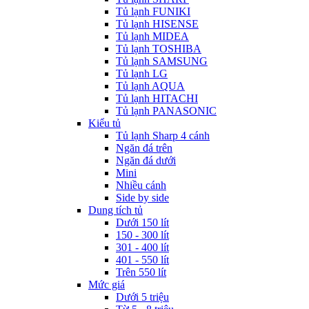
Tủ lạnh FUNIKI
Tủ lạnh HISENSE
Tủ lạnh MIDEA
Tủ lạnh TOSHIBA
Tủ lạnh SAMSUNG
Tủ lạnh LG
Tủ lạnh AQUA
Tủ lạnh HITACHI
Tủ lạnh PANASONIC
Kiểu tủ
Tủ lạnh Sharp 4 cánh
Ngăn đá trên
Ngăn đá dưới
Mini
Nhiều cánh
Side by side
Dung tích tủ
Dưới 150 lít
150 - 300 lít
301 - 400 lít
401 - 550 lít
Trên 550 lít
Mức giá
Dưới 5 triệu