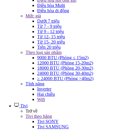
ĐIều hòa nối ống gió
Điều hòa Multi
Điều hòa di động
Mức giá
Dưới 7 triệu
Từ 7 - 9 triệu
Từ 9 - 12 triệu
Từ 12- 15 triệu
Từ 15- 20 triệu
Trên 20 triệu
Theo loại sản phẩm
9000 BTU (Phòng ≤ 15m2)
12000 BTU (Phòng 15-20m2)
18000 BTU (Phòng 20-30m2)
24000 BTU (Phòng 30-40m2)
≥ 24000 BTU (Phòng >40m2)
Tính năng
Inverter
Hai chiều
Wifi
Tivi
Trở về
Tivi theo hãng
Tivi SONY
Tivi SAMSUNG