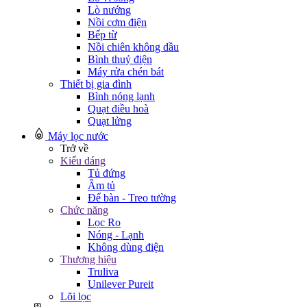
Lò nướng
Nồi cơm điện
Bếp từ
Nồi chiên không dầu
Bình thuỷ điện
Máy rửa chén bát
Thiết bị gia đình
Bình nóng lạnh
Quạt điều hoà
Quạt lửng
Máy lọc nước
Trở về
Kiểu dáng
Tủ đứng
Âm tủ
Để bàn - Treo tường
Chức năng
Lọc Ro
Nóng - Lạnh
Không dùng điện
Thương hiệu
Truliva
Unilever Pureit
Lõi lọc