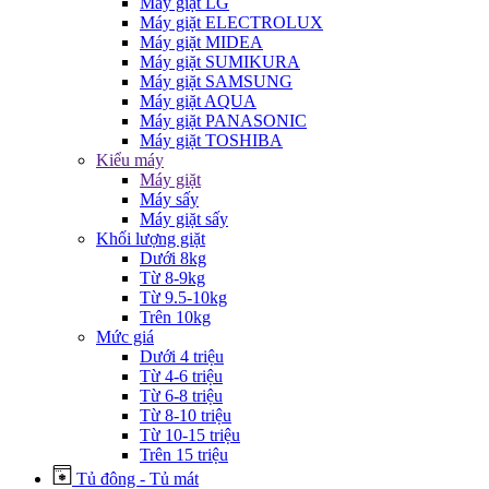
Máy giặt LG
Máy giặt ELECTROLUX
Máy giặt MIDEA
Máy giặt SUMIKURA
Máy giặt SAMSUNG
Máy giặt AQUA
Máy giặt PANASONIC
Máy giặt TOSHIBA
Kiểu máy
Máy giặt
Máy sấy
Máy giặt sấy
Khối lượng giặt
Dưới 8kg
Từ 8-9kg
Từ 9.5-10kg
Trên 10kg
Mức giá
Dưới 4 triệu
Từ 4-6 triệu
Từ 6-8 triệu
Từ 8-10 triệu
Từ 10-15 triệu
Trên 15 triệu
Tủ đông - Tủ mát