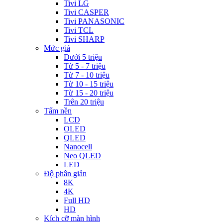
Tivi LG
Tivi CASPER
Tivi PANASONIC
Tivi TCL
Tivi SHARP
Mức giá
Dưới 5 triệu
Từ 5 - 7 triệu
Từ 7 - 10 triệu
Từ 10 - 15 triệu
Từ 15 - 20 triệu
Trên 20 triệu
Tấm nền
LCD
OLED
QLED
Nanocell
Neo QLED
LED
Độ phân giản
8K
4K
Full HD
HD
Kích cỡ màn hình