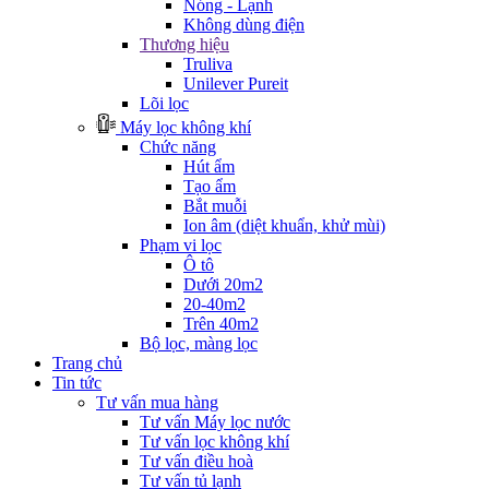
Nóng - Lạnh
Không dùng điện
Thương hiệu
Truliva
Unilever Pureit
Lõi lọc
Máy lọc không khí
Chức năng
Hút ẩm
Tạo ẩm
Bắt muỗi
Ion âm (diệt khuẩn, khử mùi)
Phạm vi lọc
Ô tô
Dưới 20m2
20-40m2
Trên 40m2
Bộ lọc, màng lọc
Trang chủ
Tin tức
Tư vấn mua hàng
Tư vấn Máy lọc nước
Tư vấn lọc không khí
Tư vấn điều hoà
Tư vấn tủ lạnh