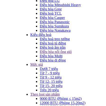
Điều hòa LG
Điều hòa Mitsubishi Heavy
Điều hòa Gree
Điều hoà TCL
Điều hòa Casper
Điều hòa Panasonic
Điều hòa Sumikura
Điều hòa Nagakawa
Kiểu điều hoà
Điều hoà treo tường
Điều hoà tủ đứng
Điều hoà âm trần
ĐIều hòa nối ống gió
Điều hòa Multi
Điều hòa di động
Mức giá
Dưới 7 triệu
Từ 7 - 9 triệu
Từ 9 - 12 triệu
Từ 12- 15 triệu
Từ 15- 20 triệu
Trên 20 triệu
Theo loại sản phẩm
9000 BTU (Phòng ≤ 15m2)
12000 BTU (Phòng 15-20m2)