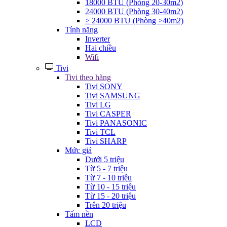
18000 BTU (Phòng 20-30m2)
24000 BTU (Phòng 30-40m2)
≥ 24000 BTU (Phòng >40m2)
Tính năng
Inverter
Hai chiều
Wifi
Tivi
Tivi theo hãng
Tivi SONY
Tivi SAMSUNG
Tivi LG
Tivi CASPER
Tivi PANASONIC
Tivi TCL
Tivi SHARP
Mức giá
Dưới 5 triệu
Từ 5 - 7 triệu
Từ 7 - 10 triệu
Từ 10 - 15 triệu
Từ 15 - 20 triệu
Trên 20 triệu
Tấm nền
LCD