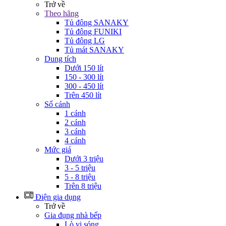
Trở về
Theo hãng
Tủ đông SANAKY
Tủ đông FUNIKI
Tủ đông LG
Tủ mát SANAKY
Dung tích
Dưới 150 lít
150 - 300 lít
300 - 450 lít
Trên 450 lít
Số cánh
1 cánh
2 cánh
3 cánh
4 cánh
Mức giá
Dưới 3 triệu
3 - 5 triệu
5 - 8 triệu
Trên 8 triệu
Điện gia dụng
Trở về
Gia đụng nhà bếp
Lò vi sóng