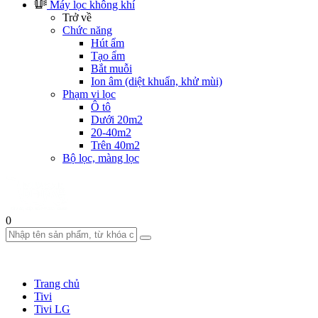
Máy lọc không khí
Trở về
Chức năng
Hút ẩm
Tạo ẩm
Bắt muỗi
Ion âm (diệt khuẩn, khử mùi)
Phạm vi lọc
Ô tô
Dưới 20m2
20-40m2
Trên 40m2
Bộ lọc, màng lọc
0
Trang chủ
Tivi
Tivi LG