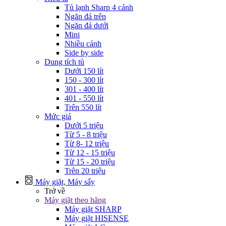
Tủ lạnh Sharp 4 cánh
Ngăn đá trên
Ngăn đá dưới
Mini
Nhiều cánh
Side by side
Dung tích tủ
Dưới 150 lít
150 - 300 lít
301 - 400 lít
401 - 550 lít
Trên 550 lít
Mức giá
Dưới 5 triệu
Từ 5 - 8 triệu
Từ 8- 12 triệu
Từ 12 - 15 triệu
Từ 15 - 20 triệu
Trên 20 triệu
Máy giặt, Máy sấy
Trở về
Máy giặt theo hãng
Máy giặt SHARP
Máy giặt HISENSE