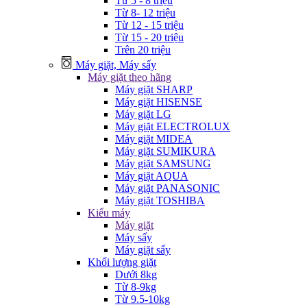
Từ 5 - 8 triệu
Từ 8- 12 triệu
Từ 12 - 15 triệu
Từ 15 - 20 triệu
Trên 20 triệu
Máy giặt, Máy sấy
Máy giặt theo hãng
Máy giặt SHARP
Máy giặt HISENSE
Máy giặt LG
Máy giặt ELECTROLUX
Máy giặt MIDEA
Máy giặt SUMIKURA
Máy giặt SAMSUNG
Máy giặt AQUA
Máy giặt PANASONIC
Máy giặt TOSHIBA
Kiểu máy
Máy giặt
Máy sấy
Máy giặt sấy
Khối lượng giặt
Dưới 8kg
Từ 8-9kg
Từ 9.5-10kg