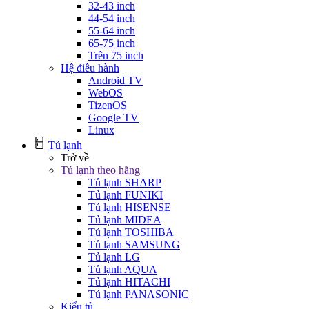
32-43 inch
44-54 inch
55-64 inch
65-75 inch
Trên 75 inch
Hệ điều hành
Android TV
WebOS
TizenOS
Google TV
Linux
Tủ lạnh
Trở về
Tủ lạnh theo hãng
Tủ lạnh SHARP
Tủ lạnh FUNIKI
Tủ lạnh HISENSE
Tủ lạnh MIDEA
Tủ lạnh TOSHIBA
Tủ lạnh SAMSUNG
Tủ lạnh LG
Tủ lạnh AQUA
Tủ lạnh HITACHI
Tủ lạnh PANASONIC
Kiểu tủ