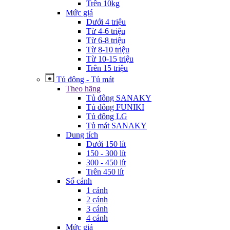
Trên 10kg
Mức giá
Dưới 4 triệu
Từ 4-6 triệu
Từ 6-8 triệu
Từ 8-10 triệu
Từ 10-15 triệu
Trên 15 triệu
Tủ đông - Tủ mát
Theo hãng
Tủ đông SANAKY
Tủ đông FUNIKI
Tủ đông LG
Tủ mát SANAKY
Dung tích
Dưới 150 lít
150 - 300 lít
300 - 450 lít
Trên 450 lít
Số cánh
1 cánh
2 cánh
3 cánh
4 cánh
Mức giá