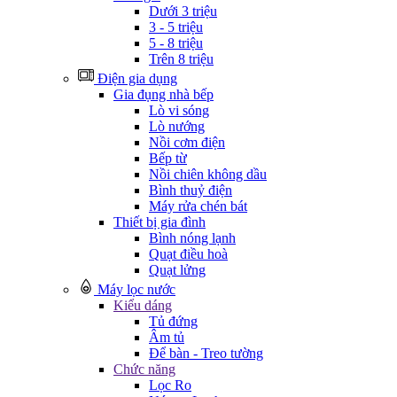
Dưới 3 triệu
3 - 5 triệu
5 - 8 triệu
Trên 8 triệu
Điện gia dụng
Gia đụng nhà bếp
Lò vi sóng
Lò nướng
Nồi cơm điện
Bếp từ
Nồi chiên không dầu
Bình thuỷ điện
Máy rửa chén bát
Thiết bị gia đình
Bình nóng lạnh
Quạt điều hoà
Quạt lửng
Máy lọc nước
Kiểu dáng
Tủ đứng
Âm tủ
Để bàn - Treo tường
Chức năng
Lọc Ro