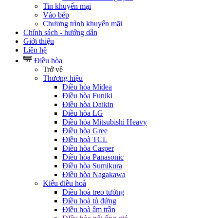
Tin khuyến mại
Vào bếp
Chương trình khuyến mãi
Chính sách - hướng dẫn
Giới thiệu
Liên hệ
Điều hòa
Trở về
Thương hiệu
Điều hòa Midea
Điều hòa Funiki
Điều hòa Daikin
Điều hòa LG
Điều hòa Mitsubishi Heavy
Điều hòa Gree
Điều hoà TCL
Điều hòa Casper
Điều hòa Panasonic
Điều hòa Sumikura
Điều hòa Nagakawa
Kiểu điều hoà
Điều hoà treo tường
Điều hoà tủ đứng
Điều hoà âm trần