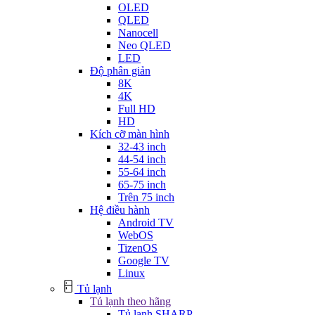
OLED
QLED
Nanocell
Neo QLED
LED
Độ phân giản
8K
4K
Full HD
HD
Kích cỡ màn hình
32-43 inch
44-54 inch
55-64 inch
65-75 inch
Trên 75 inch
Hệ điều hành
Android TV
WebOS
TizenOS
Google TV
Linux
Tủ lạnh
Tủ lạnh theo hãng
Tủ lạnh SHARP