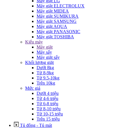
Máy giặt LG
Máy giặt ELECTROLUX
Máy giặt MIDEA
Máy giặt SUMIKURA
Máy giặt SAMSUNG
Máy giặt AQUA
Máy giặt PANASONIC
Máy giặt TOSHIBA
Kiểu máy
Máy giặt
Máy sấy
Máy giặt sấy
Khối lượng giặt
Dưới 8kg
Từ 8-9kg
Từ 9.5-10kg
Trên 10kg
Mức giá
Dưới 4 triệu
Từ 4-6 triệu
Từ 6-8 triệu
Từ 8-10 triệu
Từ 10-15 triệu
Trên 15 triệu
Tủ đông - Tủ mát