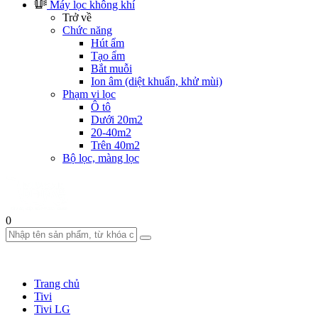
Máy lọc không khí
Trở về
Chức năng
Hút ẩm
Tạo ẩm
Bắt muỗi
Ion âm (diệt khuẩn, khử mùi)
Phạm vi lọc
Ô tô
Dưới 20m2
20-40m2
Trên 40m2
Bộ lọc, màng lọc
0
Trang chủ
Tivi
Tivi LG