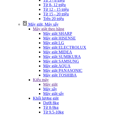
Từ 5 - 8 triệu
Từ 8- 12 triệu
Từ 12 - 15 triệu
Từ 15 - 20 triệu
Trên 20 triệu
Máy giặt, Máy sấy
Máy giặt theo hãng
Máy giặt SHARP
Máy giặt HISENSE
Máy giặt LG
Máy giặt ELECTROLUX
Máy giặt MIDEA
Máy giặt SUMIKURA
Máy giặt SAMSUNG
Máy giặt AQUA
Máy giặt PANASONIC
Máy giặt TOSHIBA
Kiểu máy
Máy giặt
Máy sấy
Máy giặt sấy
Khối lượng giặt
Dưới 8kg
Từ 8-9kg
Từ 9.5-10kg