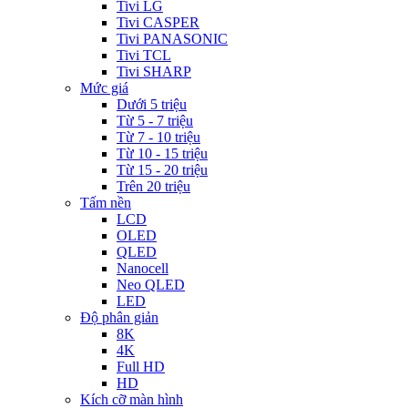
Tivi LG
Tivi CASPER
Tivi PANASONIC
Tivi TCL
Tivi SHARP
Mức giá
Dưới 5 triệu
Từ 5 - 7 triệu
Từ 7 - 10 triệu
Từ 10 - 15 triệu
Từ 15 - 20 triệu
Trên 20 triệu
Tấm nền
LCD
OLED
QLED
Nanocell
Neo QLED
LED
Độ phân giản
8K
4K
Full HD
HD
Kích cỡ màn hình