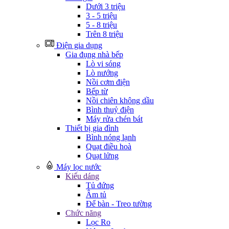
Dưới 3 triệu
3 - 5 triệu
5 - 8 triệu
Trên 8 triệu
Điện gia dụng
Gia đụng nhà bếp
Lò vi sóng
Lò nướng
Nồi cơm điện
Bếp từ
Nồi chiên không dầu
Bình thuỷ điện
Máy rửa chén bát
Thiết bị gia đình
Bình nóng lạnh
Quạt điều hoà
Quạt lửng
Máy lọc nước
Kiểu dáng
Tủ đứng
Âm tủ
Để bàn - Treo tường
Chức năng
Lọc Ro