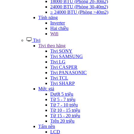
18000 BTU (Phòng 20-30m2)
24000 BTU (Phòng 30-40m2)
≥ 24000 BTU (Phòng >40m2)
Tính năng
Inverter
Hai chiều
Wifi
Tivi
Tivi theo hãng
Tivi SONY
Tivi SAMSUNG
Tivi LG
Tivi CASPER
Tivi PANASONIC
Tivi TCL
Tivi SHARP
Mức giá
Dưới 5 triệu
Từ 5 - 7 triệu
Từ 7 - 10 triệu
Từ 10 - 15 triệu
Từ 15 - 20 triệu
Trên 20 triệu
Tấm nền
LCD