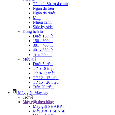
Tủ lạnh Sharp 4 cánh
Ngăn đá trên
Ngăn đá dưới
Mini
Nhiều cánh
Side by side
Dung tích tủ
Dưới 150 lít
150 - 300 lít
301 - 400 lít
401 - 550 lít
Trên 550 lít
Mức giá
Dưới 5 triệu
Từ 5 - 8 triệu
Từ 8- 12 triệu
Từ 12 - 15 triệu
Từ 15 - 20 triệu
Trên 20 triệu
Máy giặt, Máy sấy
Trở về
Máy giặt theo hãng
Máy giặt SHARP
Máy giặt HISENSE