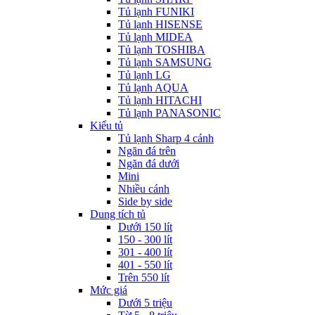
Tủ lạnh FUNIKI
Tủ lạnh HISENSE
Tủ lạnh MIDEA
Tủ lạnh TOSHIBA
Tủ lạnh SAMSUNG
Tủ lạnh LG
Tủ lạnh AQUA
Tủ lạnh HITACHI
Tủ lạnh PANASONIC
Kiểu tủ
Tủ lạnh Sharp 4 cánh
Ngăn đá trên
Ngăn đá dưới
Mini
Nhiều cánh
Side by side
Dung tích tủ
Dưới 150 lít
150 - 300 lít
301 - 400 lít
401 - 550 lít
Trên 550 lít
Mức giá
Dưới 5 triệu