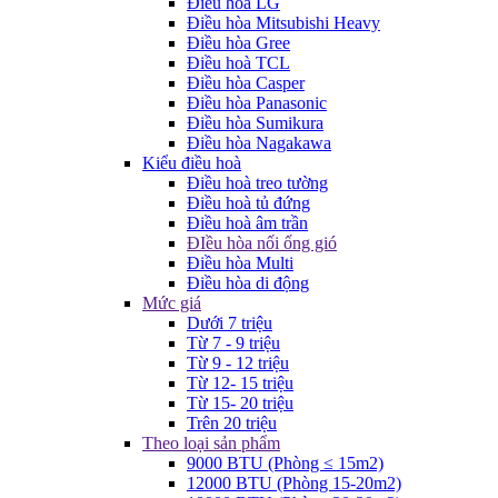
Điều hòa LG
Điều hòa Mitsubishi Heavy
Điều hòa Gree
Điều hoà TCL
Điều hòa Casper
Điều hòa Panasonic
Điều hòa Sumikura
Điều hòa Nagakawa
Kiểu điều hoà
Điều hoà treo tường
Điều hoà tủ đứng
Điều hoà âm trần
ĐIều hòa nối ống gió
Điều hòa Multi
Điều hòa di động
Mức giá
Dưới 7 triệu
Từ 7 - 9 triệu
Từ 9 - 12 triệu
Từ 12- 15 triệu
Từ 15- 20 triệu
Trên 20 triệu
Theo loại sản phẩm
9000 BTU (Phòng ≤ 15m2)
12000 BTU (Phòng 15-20m2)