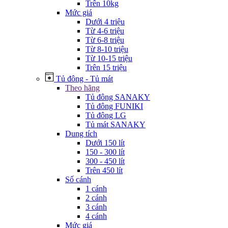
Trên 10kg
Mức giá
Dưới 4 triệu
Từ 4-6 triệu
Từ 6-8 triệu
Từ 8-10 triệu
Từ 10-15 triệu
Trên 15 triệu
Tủ đông - Tủ mát
Theo hãng
Tủ đông SANAKY
Tủ đông FUNIKI
Tủ đông LG
Tủ mát SANAKY
Dung tích
Dưới 150 lít
150 - 300 lít
300 - 450 lít
Trên 450 lít
Số cánh
1 cánh
2 cánh
3 cánh
4 cánh
Mức giá