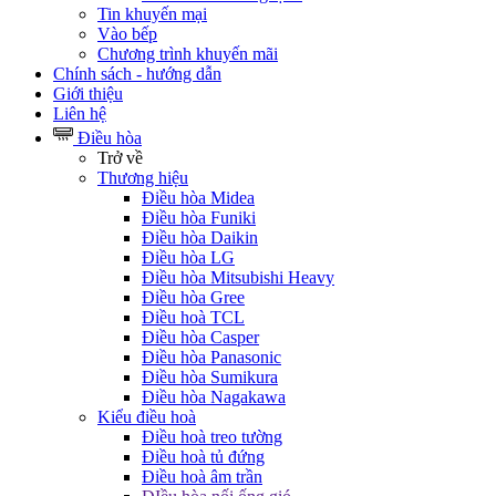
Tin khuyến mại
Vào bếp
Chương trình khuyến mãi
Chính sách - hướng dẫn
Giới thiệu
Liên hệ
Điều hòa
Trở về
Thương hiệu
Điều hòa Midea
Điều hòa Funiki
Điều hòa Daikin
Điều hòa LG
Điều hòa Mitsubishi Heavy
Điều hòa Gree
Điều hoà TCL
Điều hòa Casper
Điều hòa Panasonic
Điều hòa Sumikura
Điều hòa Nagakawa
Kiểu điều hoà
Điều hoà treo tường
Điều hoà tủ đứng
Điều hoà âm trần