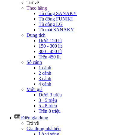
Trở về
Theo hãng
Tủ đông SANAKY
Tủ đông FUNIKI
Tủ đông LG
Tủ mát SANAKY
Dung tích
Dưới 150 lít
150 - 300 lít
300 - 450 lít
Trên 450 lít
Số cánh
1 cánh
2 cánh
3 cánh
4 cánh
Mức giá
Dưới 3 triệu
3 - 5 triệu
5 - 8 triệu
Trên 8 triệu
Điện gia dụng
Trở về
Gia đụng nhà bếp
Lò vi sóng