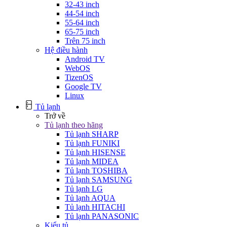
32-43 inch
44-54 inch
55-64 inch
65-75 inch
Trên 75 inch
Hệ điều hành
Android TV
WebOS
TizenOS
Google TV
Linux
Tủ lạnh
Trở về
Tủ lạnh theo hãng
Tủ lạnh SHARP
Tủ lạnh FUNIKI
Tủ lạnh HISENSE
Tủ lạnh MIDEA
Tủ lạnh TOSHIBA
Tủ lạnh SAMSUNG
Tủ lạnh LG
Tủ lạnh AQUA
Tủ lạnh HITACHI
Tủ lạnh PANASONIC
Kiểu tủ