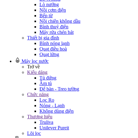
Lò nướng
Nồi cơm điện
Bếp từ
Nồi chiên không dầu
Bình thuỷ điện
Máy rửa chén bát
Thiết bị gia đình
Bình nóng lạnh
Quạt điều hoà
Quạt lửng
Máy lọc nước
Trở về
Kiểu dáng
Tủ đứng
Âm tủ
Để bàn - Treo tường
Chức năng
Lọc Ro
Nóng - Lạnh
Không dùng điện
Thương hiệu
Truliva
Unilever Pureit
Lõi lọc