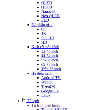
OLED
QLED
Nanocell
Neo QLED
LED
Độ phân giản
8K
4K
Full HD
HD
Kích cỡ màn hình
32-43 inch
44-54 inch
55-64 inch
65-75 inch
Trên 75 inch
Hệ điều hành
Android TV
WebOS
TizenOS
Google TV
Linux
Tủ lạnh
Tủ lạnh theo hãng
Tủ lạnh SHARP