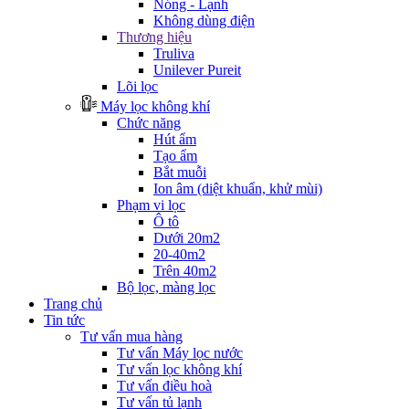
Nóng - Lạnh
Không dùng điện
Thương hiệu
Truliva
Unilever Pureit
Lõi lọc
Máy lọc không khí
Chức năng
Hút ẩm
Tạo ẩm
Bắt muỗi
Ion âm (diệt khuẩn, khử mùi)
Phạm vi lọc
Ô tô
Dưới 20m2
20-40m2
Trên 40m2
Bộ lọc, màng lọc
Trang chủ
Tin tức
Tư vấn mua hàng
Tư vấn Máy lọc nước
Tư vấn lọc không khí
Tư vấn điều hoà
Tư vấn tủ lạnh