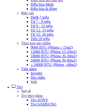
ĐIều hòa nối ống gió
Điều hòa Multi
Điều hòa di động
Mức giá
Dưới 7 triệu
Từ 7 - 9 triệu
Từ 9 - 12 triệu
Từ 12- 15 triệu
Từ 15- 20 triệu
Trên 20 triệu
Theo loại sản phẩm
9000 BTU (Phòng ≤ 15m2)
12000 BTU (Phòng 15-20m2)
18000 BTU (Phòng 20-30m2)
24000 BTU (Phòng 30-40m2)
≥ 24000 BTU (Phòng >40m2)
Tính năng
Inverter
Hai chiều
Wifi
Tivi
Trở về
Tivi theo hãng
Tivi SONY
Tivi SAMSUNG