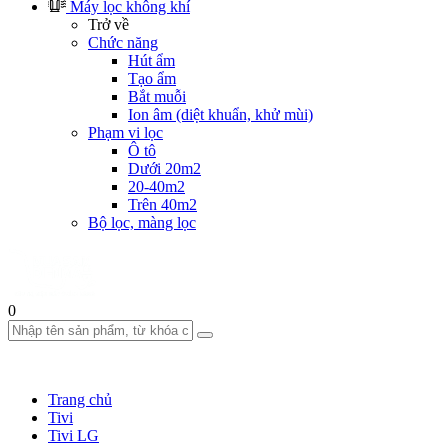
Máy lọc không khí
Trở về
Chức năng
Hút ẩm
Tạo ẩm
Bắt muỗi
Ion âm (diệt khuẩn, khử mùi)
Phạm vi lọc
Ô tô
Dưới 20m2
20-40m2
Trên 40m2
Bộ lọc, màng lọc
0
Trang chủ
Tivi
Tivi LG