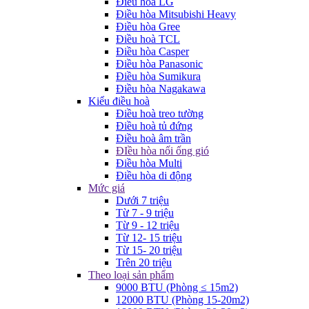
Điều hòa LG
Điều hòa Mitsubishi Heavy
Điều hòa Gree
Điều hoà TCL
Điều hòa Casper
Điều hòa Panasonic
Điều hòa Sumikura
Điều hòa Nagakawa
Kiểu điều hoà
Điều hoà treo tường
Điều hoà tủ đứng
Điều hoà âm trần
ĐIều hòa nối ống gió
Điều hòa Multi
Điều hòa di động
Mức giá
Dưới 7 triệu
Từ 7 - 9 triệu
Từ 9 - 12 triệu
Từ 12- 15 triệu
Từ 15- 20 triệu
Trên 20 triệu
Theo loại sản phẩm
9000 BTU (Phòng ≤ 15m2)
12000 BTU (Phòng 15-20m2)