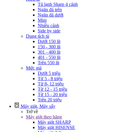
Tủ lạnh Sharp 4 cánh
Ngăn đá trên
Ngăn đá dưới
Mini
Nhiều cánh
Side by side
Dung tích tủ
Dưới 150 lít
150 - 300 lít
301 - 400 lít
401 - 550 lít
Trên 550 lít
Mức giá
Dưới 5 triệu
Từ 5 - 8 triệu
Từ 8- 12 triệu
Từ 12 - 15 triệu
Từ 15 - 20 triệu
Trên 20 triệu
Máy giặt, Máy sấy
Trở về
Máy giặt theo hãng
Máy giặt SHARP
Máy giặt HISENSE