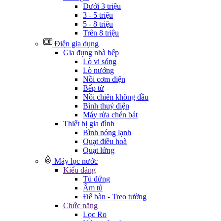
Dưới 3 triệu
3 - 5 triệu
5 - 8 triệu
Trên 8 triệu
Điện gia dụng
Gia đụng nhà bếp
Lò vi sóng
Lò nướng
Nồi cơm điện
Bếp từ
Nồi chiên không dầu
Bình thuỷ điện
Máy rửa chén bát
Thiết bị gia đình
Bình nóng lạnh
Quạt điều hoà
Quạt lửng
Máy lọc nước
Kiểu dáng
Tủ đứng
Âm tủ
Để bàn - Treo tường
Chức năng
Lọc Ro