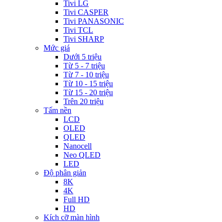
Tivi LG
Tivi CASPER
Tivi PANASONIC
Tivi TCL
Tivi SHARP
Mức giá
Dưới 5 triệu
Từ 5 - 7 triệu
Từ 7 - 10 triệu
Từ 10 - 15 triệu
Từ 15 - 20 triệu
Trên 20 triệu
Tấm nền
LCD
OLED
QLED
Nanocell
Neo QLED
LED
Độ phân giản
8K
4K
Full HD
HD
Kích cỡ màn hình