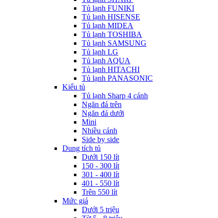
Tủ lạnh FUNIKI
Tủ lạnh HISENSE
Tủ lạnh MIDEA
Tủ lạnh TOSHIBA
Tủ lạnh SAMSUNG
Tủ lạnh LG
Tủ lạnh AQUA
Tủ lạnh HITACHI
Tủ lạnh PANASONIC
Kiểu tủ
Tủ lạnh Sharp 4 cánh
Ngăn đá trên
Ngăn đá dưới
Mini
Nhiều cánh
Side by side
Dung tích tủ
Dưới 150 lít
150 - 300 lít
301 - 400 lít
401 - 550 lít
Trên 550 lít
Mức giá
Dưới 5 triệu