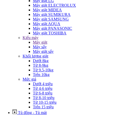
Máy giặt LG
Máy giặt ELECTROLUX
Máy giặt MIDEA
Máy giặt SUMIKURA
Máy giặt SAMSUNG
Máy giặt AQUA
Máy giặt PANASONIC
Máy giặt TOSHIBA
Kiểu máy
Máy giặt
Máy sấy
Máy giặt sấy
Khối lượng giặt
Dưới 8kg
Từ 8-9kg
Từ 9.5-10kg
Trên 10kg
Mức giá
Dưới 4 triệu
Từ 4-6 triệu
Từ 6-8 triệu
Từ 8-10 triệu
Từ 10-15 triệu
Trên 15 triệu
Tủ đông - Tủ mát