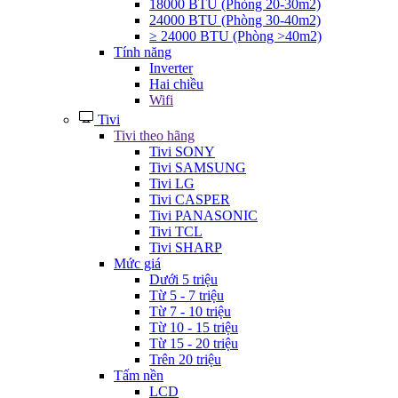
18000 BTU (Phòng 20-30m2)
24000 BTU (Phòng 30-40m2)
≥ 24000 BTU (Phòng >40m2)
Tính năng
Inverter
Hai chiều
Wifi
Tivi
Tivi theo hãng
Tivi SONY
Tivi SAMSUNG
Tivi LG
Tivi CASPER
Tivi PANASONIC
Tivi TCL
Tivi SHARP
Mức giá
Dưới 5 triệu
Từ 5 - 7 triệu
Từ 7 - 10 triệu
Từ 10 - 15 triệu
Từ 15 - 20 triệu
Trên 20 triệu
Tấm nền
LCD