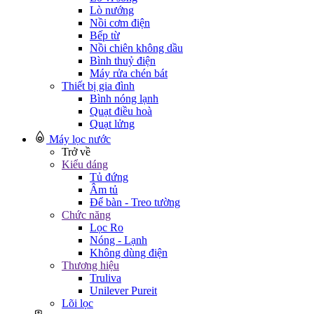
Lò nướng
Nồi cơm điện
Bếp từ
Nồi chiên không dầu
Bình thuỷ điện
Máy rửa chén bát
Thiết bị gia đình
Bình nóng lạnh
Quạt điều hoà
Quạt lửng
Máy lọc nước
Trở về
Kiểu dáng
Tủ đứng
Âm tủ
Để bàn - Treo tường
Chức năng
Lọc Ro
Nóng - Lạnh
Không dùng điện
Thương hiệu
Truliva
Unilever Pureit
Lõi lọc