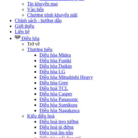
Tin khuyến mại
Vào bếp
Chương trình khuyến mãi
Chính sách - hướng dẫn
Giới thiệu
Liên hệ
Điều hòa
Trở về
Thương hiệu
Điều hòa Midea
Điều hòa Funiki
Điều hòa Daikin
Điều hòa LG
Điều hòa Mitsubishi Heavy
Điều hòa Gree
Điều hoà TCL
Điều hòa Casper
Điều hòa Panasonic
Điều hòa Sumikura
Điều hòa Nagakawa
Kiểu điều hoà
Điều hoà treo tường
Điều hoà tủ đứng
Điều hoà âm trần