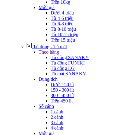
Trên 10kg
Mức giá
Dưới 4 triệu
Từ 4-6 triệu
Từ 6-8 triệu
Từ 8-10 triệu
Từ 10-15 triệu
Trên 15 triệu
Tủ đông - Tủ mát
Theo hãng
Tủ đông SANAKY
Tủ đông FUNIKI
Tủ đông LG
Tủ mát SANAKY
Dung tích
Dưới 150 lít
150 - 300 lít
300 - 450 lít
Trên 450 lít
Số cánh
1 cánh
2 cánh
3 cánh
4 cánh
Mức giá