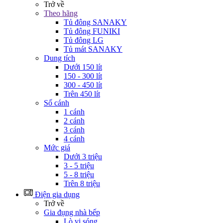
Trở về
Theo hãng
Tủ đông SANAKY
Tủ đông FUNIKI
Tủ đông LG
Tủ mát SANAKY
Dung tích
Dưới 150 lít
150 - 300 lít
300 - 450 lít
Trên 450 lít
Số cánh
1 cánh
2 cánh
3 cánh
4 cánh
Mức giá
Dưới 3 triệu
3 - 5 triệu
5 - 8 triệu
Trên 8 triệu
Điện gia dụng
Trở về
Gia đụng nhà bếp
Lò vi sóng