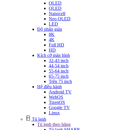
OLED
QLED
Nanocell
Neo QLED
LED
Độ phân giản
8K
4K
Full HD
HD
Kích cỡ màn hình
32-43 inch
44-54 inch
55-64 inch
65-75 inch
Trên 75 inch
Hệ điều hành
Android TV
WebOS
TizenOS
Google TV
Linux
Tủ lạnh
Tủ lạnh theo hãng
Tủ lạnh SHARP