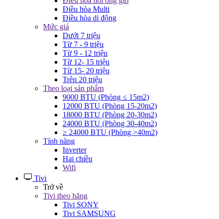
ĐIều hòa nối ống gió
Điều hòa Multi
Điều hòa di động
Mức giá
Dưới 7 triệu
Từ 7 - 9 triệu
Từ 9 - 12 triệu
Từ 12- 15 triệu
Từ 15- 20 triệu
Trên 20 triệu
Theo loại sản phẩm
9000 BTU (Phòng ≤ 15m2)
12000 BTU (Phòng 15-20m2)
18000 BTU (Phòng 20-30m2)
24000 BTU (Phòng 30-40m2)
≥ 24000 BTU (Phòng >40m2)
Tính năng
Inverter
Hai chiều
Wifi
Tivi
Trở về
Tivi theo hãng
Tivi SONY
Tivi SAMSUNG