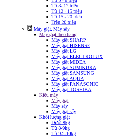
Từ 5 - 8 triệu
Từ 8- 12 triệu
Từ 12 - 15 triệu
Từ 15 - 20 triệu
Trên 20 triệu
Máy giặt, Máy sấy
Máy giặt theo hãng
Máy giặt SHARP
Máy giặt HISENSE
Máy giặt LG
Máy giặt ELECTROLUX
Máy giặt MIDEA
Máy giặt SUMIKURA
Máy giặt SAMSUNG
Máy giặt AQUA
Máy giặt PANASONIC
Máy giặt TOSHIBA
Kiểu máy
Máy giặt
Máy sấy
Máy giặt sấy
Khối lượng giặt
Dưới 8kg
Từ 8-9kg
Từ 9.5-10kg