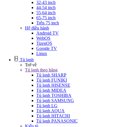
32-43 inch
44-54 inch
55-64 inch
65-75 inch
Trên 75 inch
Hệ điều hành
Android TV
WebOS
TizenOS
Google TV
Linux
Tủ lạnh
Trở về
Tủ lạnh theo hãng
Tủ lạnh SHARP
Tủ lạnh FUNIKI
Tủ lạnh HISENSE
Tủ lạnh MIDEA
Tủ lạnh TOSHIBA
Tủ lạnh SAMSUNG
Tủ lạnh LG
Tủ lạnh AQUA
Tủ lạnh HITACHI
Tủ lạnh PANASONIC
Kiểu tủ