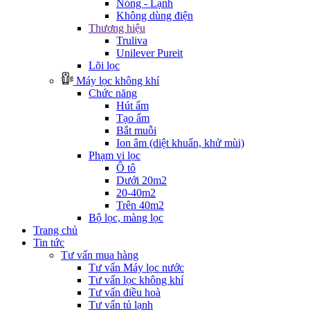
Nóng - Lạnh
Không dùng điện
Thương hiệu
Truliva
Unilever Pureit
Lõi lọc
Máy lọc không khí
Chức năng
Hút ẩm
Tạo ẩm
Bắt muỗi
Ion âm (diệt khuẩn, khử mùi)
Phạm vi lọc
Ô tô
Dưới 20m2
20-40m2
Trên 40m2
Bộ lọc, màng lọc
Trang chủ
Tin tức
Tư vấn mua hàng
Tư vấn Máy lọc nước
Tư vấn lọc không khí
Tư vấn điều hoà
Tư vấn tủ lạnh