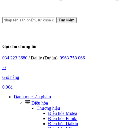
Tìm kiếm
Gọi cho chúng tôi
034 223 3680
/ Đại lý (Dự án):
0963 758 066
0
Giỏ hàng
0.00đ
Danh mục sản phẩm
Điều hòa
Thương hiệu
Điều hòa Midea
Điều hòa Funiki
Điều hòa Daikin