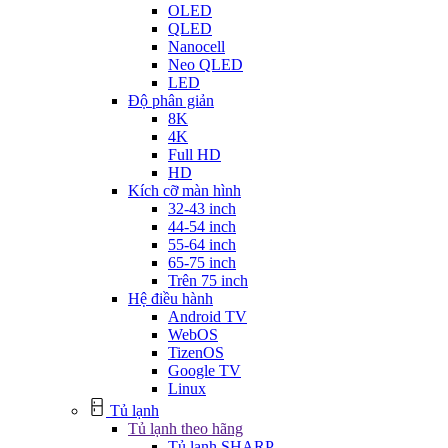
OLED
QLED
Nanocell
Neo QLED
LED
Độ phân giản
8K
4K
Full HD
HD
Kích cỡ màn hình
32-43 inch
44-54 inch
55-64 inch
65-75 inch
Trên 75 inch
Hệ điều hành
Android TV
WebOS
TizenOS
Google TV
Linux
Tủ lạnh
Tủ lạnh theo hãng
Tủ lạnh SHARP