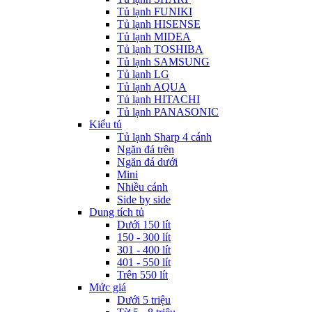
Tủ lạnh FUNIKI
Tủ lạnh HISENSE
Tủ lạnh MIDEA
Tủ lạnh TOSHIBA
Tủ lạnh SAMSUNG
Tủ lạnh LG
Tủ lạnh AQUA
Tủ lạnh HITACHI
Tủ lạnh PANASONIC
Kiểu tủ
Tủ lạnh Sharp 4 cánh
Ngăn đá trên
Ngăn đá dưới
Mini
Nhiều cánh
Side by side
Dung tích tủ
Dưới 150 lít
150 - 300 lít
301 - 400 lít
401 - 550 lít
Trên 550 lít
Mức giá
Dưới 5 triệu