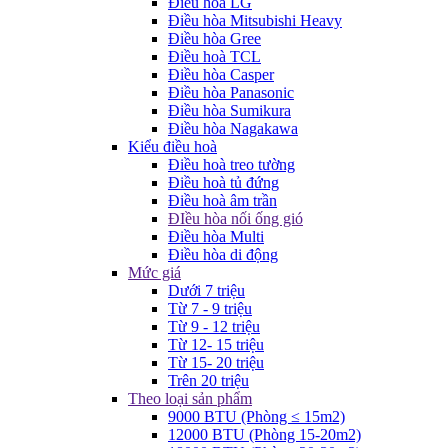
Điều hòa LG
Điều hòa Mitsubishi Heavy
Điều hòa Gree
Điều hoà TCL
Điều hòa Casper
Điều hòa Panasonic
Điều hòa Sumikura
Điều hòa Nagakawa
Kiểu điều hoà
Điều hoà treo tường
Điều hoà tủ đứng
Điều hoà âm trần
ĐIều hòa nối ống gió
Điều hòa Multi
Điều hòa di động
Mức giá
Dưới 7 triệu
Từ 7 - 9 triệu
Từ 9 - 12 triệu
Từ 12- 15 triệu
Từ 15- 20 triệu
Trên 20 triệu
Theo loại sản phẩm
9000 BTU (Phòng ≤ 15m2)
12000 BTU (Phòng 15-20m2)