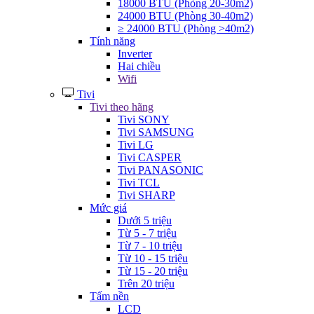
18000 BTU (Phòng 20-30m2)
24000 BTU (Phòng 30-40m2)
≥ 24000 BTU (Phòng >40m2)
Tính năng
Inverter
Hai chiều
Wifi
Tivi
Tivi theo hãng
Tivi SONY
Tivi SAMSUNG
Tivi LG
Tivi CASPER
Tivi PANASONIC
Tivi TCL
Tivi SHARP
Mức giá
Dưới 5 triệu
Từ 5 - 7 triệu
Từ 7 - 10 triệu
Từ 10 - 15 triệu
Từ 15 - 20 triệu
Trên 20 triệu
Tấm nền
LCD