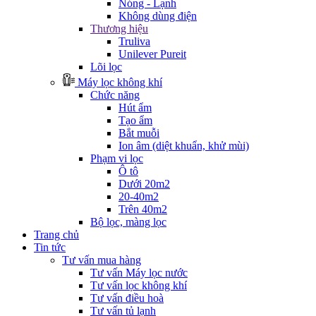
Nóng - Lạnh
Không dùng điện
Thương hiệu
Truliva
Unilever Pureit
Lõi lọc
Máy lọc không khí
Chức năng
Hút ẩm
Tạo ẩm
Bắt muỗi
Ion âm (diệt khuẩn, khử mùi)
Phạm vi lọc
Ô tô
Dưới 20m2
20-40m2
Trên 40m2
Bộ lọc, màng lọc
Trang chủ
Tin tức
Tư vấn mua hàng
Tư vấn Máy lọc nước
Tư vấn lọc không khí
Tư vấn điều hoà
Tư vấn tủ lạnh