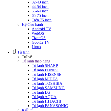
32-43 inch
44-54 inch
55-64 inch
65-75 inch
Trên 75 inch
Hệ điều hành
Android TV
WebOS
TizenOS
Google TV
Linux
Tủ lạnh
Trở về
Tủ lạnh theo hãng
Tủ lạnh SHARP
Tủ lạnh FUNIKI
Tủ lạnh HISENSE
Tủ lạnh MIDEA
Tủ lạnh TOSHIBA
Tủ lạnh SAMSUNG
Tủ lạnh LG
Tủ lạnh AQUA
Tủ lạnh HITACHI
Tủ lạnh PANASONIC
Kiểu tủ