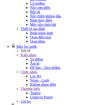
Lò nướng
Nồi cơm điện
Bếp từ
Nồi chiên không dầu
Bình thuỷ điện
Máy rửa chén bát
Thiết bị gia đình
Bình nóng lạnh
Quạt điều hoà
Quạt lửng
Máy lọc nước
Trở về
Kiểu dáng
Tủ đứng
Âm tủ
Để bàn - Treo tường
Chức năng
Lọc Ro
Nóng - Lạnh
Không dùng điện
Thương hiệu
Truliva
Unilever Pureit
Lõi lọc