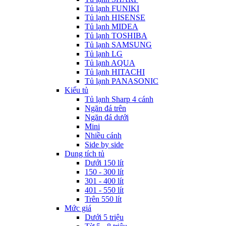
Tủ lạnh FUNIKI
Tủ lạnh HISENSE
Tủ lạnh MIDEA
Tủ lạnh TOSHIBA
Tủ lạnh SAMSUNG
Tủ lạnh LG
Tủ lạnh AQUA
Tủ lạnh HITACHI
Tủ lạnh PANASONIC
Kiểu tủ
Tủ lạnh Sharp 4 cánh
Ngăn đá trên
Ngăn đá dưới
Mini
Nhiều cánh
Side by side
Dung tích tủ
Dưới 150 lít
150 - 300 lít
301 - 400 lít
401 - 550 lít
Trên 550 lít
Mức giá
Dưới 5 triệu