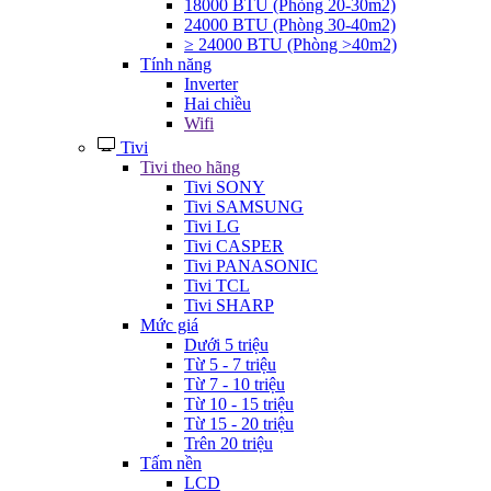
18000 BTU (Phòng 20-30m2)
24000 BTU (Phòng 30-40m2)
≥ 24000 BTU (Phòng >40m2)
Tính năng
Inverter
Hai chiều
Wifi
Tivi
Tivi theo hãng
Tivi SONY
Tivi SAMSUNG
Tivi LG
Tivi CASPER
Tivi PANASONIC
Tivi TCL
Tivi SHARP
Mức giá
Dưới 5 triệu
Từ 5 - 7 triệu
Từ 7 - 10 triệu
Từ 10 - 15 triệu
Từ 15 - 20 triệu
Trên 20 triệu
Tấm nền
LCD