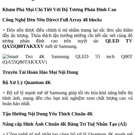
Khám Phá Mọi Chi Tiết Với Độ Tương Phản Đỉnh Cao
Công Nghệ Đèn Nền Direct Full Array 48 blocks
+ Đèn nền được điều chỉnh tỉ mỉ nhằm mang lại sắc đen sâu thẳm
đầy ấn tượng. Thỏa thích tận hưởng những chi tiết sắc nét cùng độ
tương phản đỉnh cao trên tuyệt tác
QLED TV
QA55Q80TAKXXV
mới từ Samsung.
Truyền Tải Hoàn Hảo Mọi Nội Dung
Bộ Xử Lý Quantum 4K
+ Bộ xử lý mạnh mẽ từ Samsung giúp tối ưu hóa khả năng hiển thị
hình ảnh, mang đến cho bạn trải nghiệm xem chất lượng cao và
hoàn hảo nhất.
Tận Hưởng Nội Dung Yêu Thích Chuẩn 4K
Nâng cấp Hình Ảnh Chuẩn 4K Bằng Trí Tuệ Nhân Tạo (AI)
+ Công nghệ trí tuệ nhân tạo cùng bộ xử lý Quantum 4K mạnh mẽ