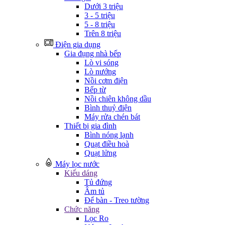
Dưới 3 triệu
3 - 5 triệu
5 - 8 triệu
Trên 8 triệu
Điện gia dụng
Gia đụng nhà bếp
Lò vi sóng
Lò nướng
Nồi cơm điện
Bếp từ
Nồi chiên không dầu
Bình thuỷ điện
Máy rửa chén bát
Thiết bị gia đình
Bình nóng lạnh
Quạt điều hoà
Quạt lửng
Máy lọc nước
Kiểu dáng
Tủ đứng
Âm tủ
Để bàn - Treo tường
Chức năng
Lọc Ro