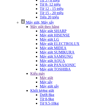
Từ 5 - 8 triệu
Từ 8- 12 triệu
Từ 12 - 15 triệu
Từ 15 - 20 triệu
Trên 20 triệu
Máy giặt, Máy sấy
Máy giặt theo hãng
Máy giặt SHARP
Máy giặt HISENSE
Máy giặt LG
Máy giặt ELECTROLUX
Máy giặt MIDEA
Máy giặt SUMIKURA
Máy giặt SAMSUNG
Máy giặt AQUA
Máy giặt PANASONIC
Máy giặt TOSHIBA
Kiểu máy
Máy giặt
Máy sấy
Máy giặt sấy
Khối lượng giặt
Dưới 8kg
Từ 8-9kg
Từ 9.5-10kg