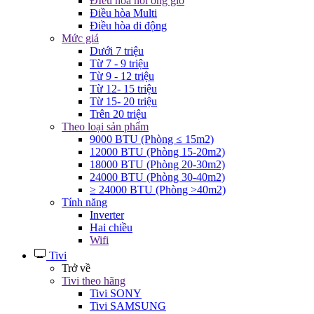
ĐIều hòa nối ống gió
Điều hòa Multi
Điều hòa di động
Mức giá
Dưới 7 triệu
Từ 7 - 9 triệu
Từ 9 - 12 triệu
Từ 12- 15 triệu
Từ 15- 20 triệu
Trên 20 triệu
Theo loại sản phẩm
9000 BTU (Phòng ≤ 15m2)
12000 BTU (Phòng 15-20m2)
18000 BTU (Phòng 20-30m2)
24000 BTU (Phòng 30-40m2)
≥ 24000 BTU (Phòng >40m2)
Tính năng
Inverter
Hai chiều
Wifi
Tivi
Trở về
Tivi theo hãng
Tivi SONY
Tivi SAMSUNG