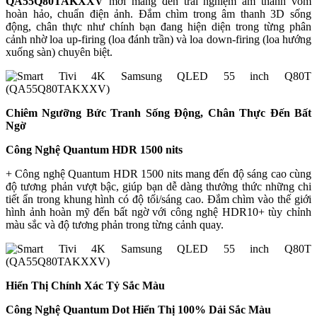
QA55Q80TAKXXV
mới mang đến trải nghiệm âm thanh vòm
hoàn hảo, chuẩn điện ảnh. Đắm chìm trong âm thanh 3D sống
động, chân thực như chính bạn đang hiện diện trong từng phân
cảnh nhờ loa up-firing (loa đánh trần) và loa down-firing (loa hướng
xuống sàn) chuyên biệt.
Chiêm Ngưỡng Bức Tranh Sống Động, Chân Thực Đến Bất
Ngờ
Công Nghệ Quantum HDR 1500 nits
+ Công nghệ Quantum HDR 1500 nits mang đến độ sáng cao cùng
độ tương phản vượt bậc, giúp bạn dễ dàng thưởng thức những chi
tiết ẩn trong khung hình có độ tối/sáng cao. Đắm chìm vào thế giới
hình ảnh hoàn mỹ đến bất ngờ với công nghệ HDR10+ tùy chỉnh
màu sắc và độ tương phản trong từng cảnh quay.
Hiển Thị Chính Xác Tỷ Sắc Màu
Công Nghệ Quantum Dot Hiển Thị 100% Dải Sắc Màu