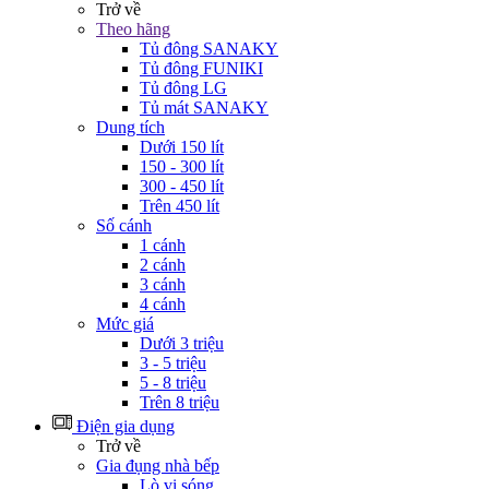
Trở về
Theo hãng
Tủ đông SANAKY
Tủ đông FUNIKI
Tủ đông LG
Tủ mát SANAKY
Dung tích
Dưới 150 lít
150 - 300 lít
300 - 450 lít
Trên 450 lít
Số cánh
1 cánh
2 cánh
3 cánh
4 cánh
Mức giá
Dưới 3 triệu
3 - 5 triệu
5 - 8 triệu
Trên 8 triệu
Điện gia dụng
Trở về
Gia đụng nhà bếp
Lò vi sóng