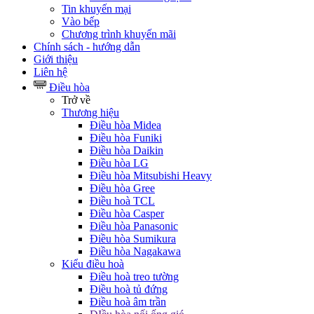
Tin khuyến mại
Vào bếp
Chương trình khuyến mãi
Chính sách - hướng dẫn
Giới thiệu
Liên hệ
Điều hòa
Trở về
Thương hiệu
Điều hòa Midea
Điều hòa Funiki
Điều hòa Daikin
Điều hòa LG
Điều hòa Mitsubishi Heavy
Điều hòa Gree
Điều hoà TCL
Điều hòa Casper
Điều hòa Panasonic
Điều hòa Sumikura
Điều hòa Nagakawa
Kiểu điều hoà
Điều hoà treo tường
Điều hoà tủ đứng
Điều hoà âm trần