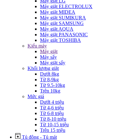
Máy giặt LG
Máy giặt ELECTROLUX
Máy giặt MIDEA
Máy giặt SUMIKURA
Máy giặt SAMSUNG
Máy giặt AQUA
Máy giặt PANASONIC
Máy giặt TOSHIBA
Kiểu máy
Máy giặt
Máy sấy
Máy giặt sấy
Khối lượng giặt
Dưới 8kg
Từ 8-9kg
Từ 9.5-10kg
Trên 10kg
Mức giá
Dưới 4 triệu
Từ 4-6 triệu
Từ 6-8 triệu
Từ 8-10 triệu
Từ 10-15 triệu
Trên 15 triệu
Tủ đông - Tủ mát