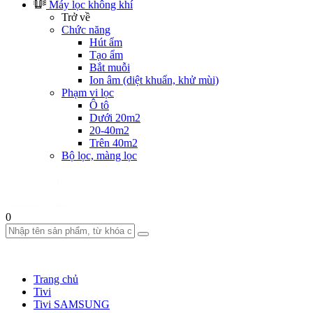
Máy lọc không khí
Trở về
Chức năng
Hút ẩm
Tạo ẩm
Bắt muỗi
Ion âm (diệt khuẩn, khử mùi)
Phạm vi lọc
Ô tô
Dưới 20m2
20-40m2
Trên 40m2
Bộ lọc, màng lọc
0
Trang chủ
Tivi
Tivi SAMSUNG