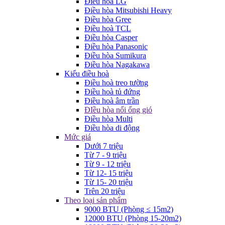
Điều hòa LG
Điều hòa Mitsubishi Heavy
Điều hòa Gree
Điều hoà TCL
Điều hòa Casper
Điều hòa Panasonic
Điều hòa Sumikura
Điều hòa Nagakawa
Kiểu điều hoà
Điều hoà treo tường
Điều hoà tủ đứng
Điều hoà âm trần
ĐIều hòa nối ống gió
Điều hòa Multi
Điều hòa di động
Mức giá
Dưới 7 triệu
Từ 7 - 9 triệu
Từ 9 - 12 triệu
Từ 12- 15 triệu
Từ 15- 20 triệu
Trên 20 triệu
Theo loại sản phẩm
9000 BTU (Phòng ≤ 15m2)
12000 BTU (Phòng 15-20m2)