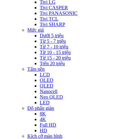
Tivi LG
Tivi CASPER
Tivi PANASONIC
Tivi TCL
Tivi SHARP
Mức giá
Dưới 5 triệu
Từ 5 - 7 triệu
Từ 7 - 10 triệu
Từ 10 - 15 triệu
Từ 15 - 20 triệu
Trên 20 triệu
Tấm nền
LCD
OLED
QLED
Nanocell
Neo QLED
LED
Độ phân giản
8K
4K
Full HD
HD
Kích cỡ màn hình