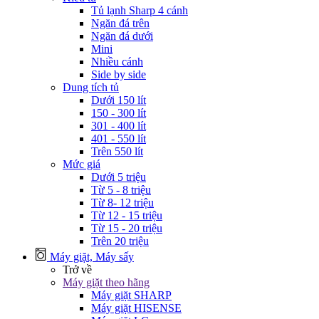
Tủ lạnh Sharp 4 cánh
Ngăn đá trên
Ngăn đá dưới
Mini
Nhiều cánh
Side by side
Dung tích tủ
Dưới 150 lít
150 - 300 lít
301 - 400 lít
401 - 550 lít
Trên 550 lít
Mức giá
Dưới 5 triệu
Từ 5 - 8 triệu
Từ 8- 12 triệu
Từ 12 - 15 triệu
Từ 15 - 20 triệu
Trên 20 triệu
Máy giặt, Máy sấy
Trở về
Máy giặt theo hãng
Máy giặt SHARP
Máy giặt HISENSE