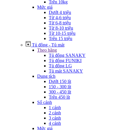
Trên 10kg
Mức giá
Dưới 4 triệu
Từ 4-6 triệu
Từ 6-8 triệu
Từ 8-10 triệu
Từ 10-15 triệu
Trên 15 triệu
Tủ đông - Tủ mát
Theo hãng
Tủ đông SANAKY
Tủ đông FUNIKI
Tủ đông LG
Tủ mát SANAKY
Dung tích
Dưới 150 lít
150 - 300 lít
300 - 450 lít
Trên 450 lít
Số cánh
1 cánh
2 cánh
3 cánh
4 cánh
Mức giá