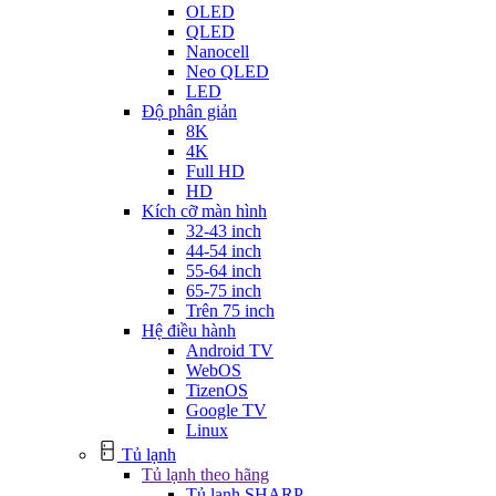
OLED
QLED
Nanocell
Neo QLED
LED
Độ phân giản
8K
4K
Full HD
HD
Kích cỡ màn hình
32-43 inch
44-54 inch
55-64 inch
65-75 inch
Trên 75 inch
Hệ điều hành
Android TV
WebOS
TizenOS
Google TV
Linux
Tủ lạnh
Tủ lạnh theo hãng
Tủ lạnh SHARP