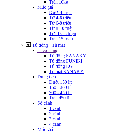
Trên 10kg
Mức giá
Dưới 4 triệu
Từ 4-6 triệu
Từ 6-8 triệu
Từ 8-10 triệu
Từ 10-15 triệu
Trên 15 triệu
Tủ đông - Tủ mát
Theo hãng
Tủ đông SANAKY
Tủ đông FUNIKI
Tủ đông LG
Tủ mát SANAKY
Dung tích
Dưới 150 lít
150 - 300 lít
300 - 450 lít
Trên 450 lít
Số cánh
1 cánh
2 cánh
3 cánh
4 cánh
Mức giá