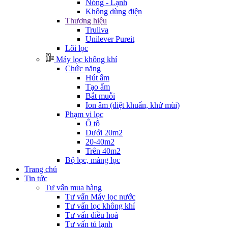
Nóng - Lạnh
Không dùng điện
Thương hiệu
Truliva
Unilever Pureit
Lõi lọc
Máy lọc không khí
Chức năng
Hút ẩm
Tạo ẩm
Bắt muỗi
Ion âm (diệt khuẩn, khử mùi)
Phạm vi lọc
Ô tô
Dưới 20m2
20-40m2
Trên 40m2
Bộ lọc, màng lọc
Trang chủ
Tin tức
Tư vấn mua hàng
Tư vấn Máy lọc nước
Tư vấn lọc không khí
Tư vấn điều hoà
Tư vấn tủ lạnh