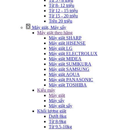
Từ 5 - 8 triệu
Từ 8- 12 triệu
Từ 12 - 15 triệu
Từ 15 - 20 triệu
Trên 20 triệu
Máy giặt, Máy sấy
Máy giặt theo hãng
Máy giặt SHARP
Máy giặt HISENSE
Máy giặt LG
Máy giặt ELECTROLUX
Máy giặt MIDEA
Máy giặt SUMIKURA
Máy giặt SAMSUNG
Máy giặt AQUA
Máy giặt PANASONIC
Máy giặt TOSHIBA
Kiểu máy
Máy giặt
Máy sấy
Máy giặt sấy
Khối lượng giặt
Dưới 8kg
Từ 8-9kg
Từ 9.5-10kg