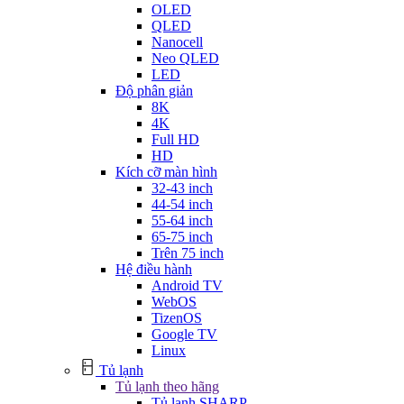
OLED
QLED
Nanocell
Neo QLED
LED
Độ phân giản
8K
4K
Full HD
HD
Kích cỡ màn hình
32-43 inch
44-54 inch
55-64 inch
65-75 inch
Trên 75 inch
Hệ điều hành
Android TV
WebOS
TizenOS
Google TV
Linux
Tủ lạnh
Tủ lạnh theo hãng
Tủ lạnh SHARP