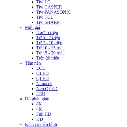
Tivi LG
Tivi CASPER
Tivi PANASONIC
Tivi TCL
Tivi SHARP
Mức giá
Dưới 5 triệu
Từ 5 - 7 triệu
Từ 7 - 10 triệu
Từ 10 - 15 triệu
Từ 15 - 20 triệu
Trên 20 triệu
Tấm nền
LCD
OLED
QLED
Nanocell
Neo QLED
LED
Độ phân giản
8K
4K
Full HD
HD
Kích cỡ màn hình