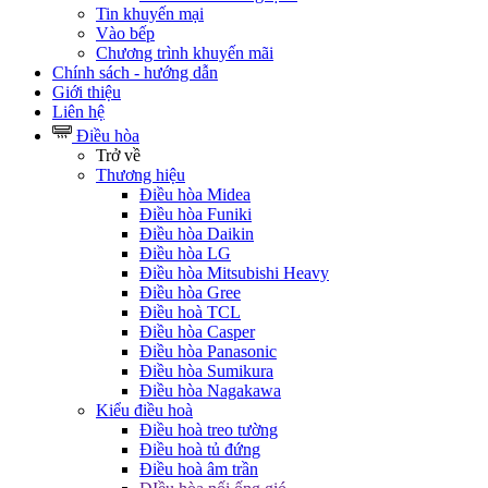
Tin khuyến mại
Vào bếp
Chương trình khuyến mãi
Chính sách - hướng dẫn
Giới thiệu
Liên hệ
Điều hòa
Trở về
Thương hiệu
Điều hòa Midea
Điều hòa Funiki
Điều hòa Daikin
Điều hòa LG
Điều hòa Mitsubishi Heavy
Điều hòa Gree
Điều hoà TCL
Điều hòa Casper
Điều hòa Panasonic
Điều hòa Sumikura
Điều hòa Nagakawa
Kiểu điều hoà
Điều hoà treo tường
Điều hoà tủ đứng
Điều hoà âm trần