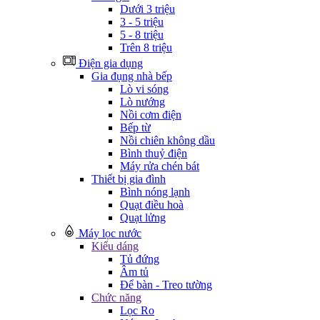
Dưới 3 triệu
3 - 5 triệu
5 - 8 triệu
Trên 8 triệu
Điện gia dụng
Gia đụng nhà bếp
Lò vi sóng
Lò nướng
Nồi cơm điện
Bếp từ
Nồi chiên không dầu
Bình thuỷ điện
Máy rửa chén bát
Thiết bị gia đình
Bình nóng lạnh
Quạt điều hoà
Quạt lửng
Máy lọc nước
Kiểu dáng
Tủ đứng
Âm tủ
Để bàn - Treo tường
Chức năng
Lọc Ro