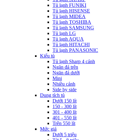
Tủ lạnh FUNIKI
Tủ lạnh HISENSE
Tủ lạnh MIDEA
Tủ lạnh TOSHIBA
Tủ lạnh SAMSUNG
Tủ lạnh LG
Tủ lạnh AQUA
Tủ lạnh HITACHI
Tủ lạnh PANASONIC
Kiểu tủ
Tủ lạnh Sharp 4 cánh
Ngăn đá trên
Ngăn đá dưới
Mini
Nhiều cánh
Side by side
Dung tích tủ
Dưới 150 lít
150 - 300 lít
301 - 400 lít
401 - 550 lít
Trên 550 lít
Mức giá
Dưới 5 triệu