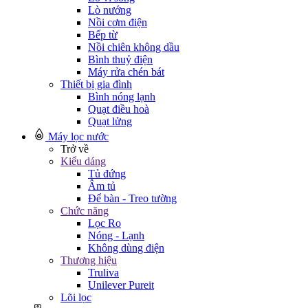
Lò nướng
Nồi cơm điện
Bếp từ
Nồi chiên không dầu
Bình thuỷ điện
Máy rửa chén bát
Thiết bị gia đình
Bình nóng lạnh
Quạt điều hoà
Quạt lửng
Máy lọc nước
Trở về
Kiểu dáng
Tủ đứng
Âm tủ
Để bàn - Treo tường
Chức năng
Lọc Ro
Nóng - Lạnh
Không dùng điện
Thương hiệu
Truliva
Unilever Pureit
Lõi lọc