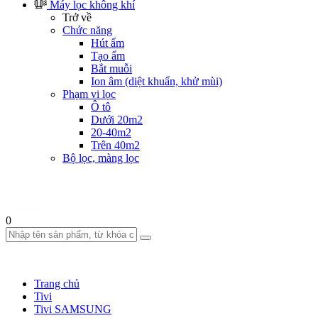
Máy lọc không khí
Trở về
Chức năng
Hút ẩm
Tạo ẩm
Bắt muỗi
Ion âm (diệt khuẩn, khử mùi)
Phạm vi lọc
Ô tô
Dưới 20m2
20-40m2
Trên 40m2
Bộ lọc, màng lọc
0
Trang chủ
Tivi
Tivi SAMSUNG