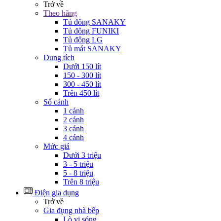
Trở về
Theo hãng
Tủ đông SANAKY
Tủ đông FUNIKI
Tủ đông LG
Tủ mát SANAKY
Dung tích
Dưới 150 lít
150 - 300 lít
300 - 450 lít
Trên 450 lít
Số cánh
1 cánh
2 cánh
3 cánh
4 cánh
Mức giá
Dưới 3 triệu
3 - 5 triệu
5 - 8 triệu
Trên 8 triệu
Điện gia dụng
Trở về
Gia đụng nhà bếp
Lò vi sóng