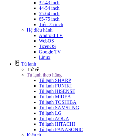
32-43 inch
44-54 inch
55-64 inch
65-75 inch
Trên 75 inch
Hệ điều hành
Android TV
WebOS
TizenOS
Google TV
Linux
Tủ lạnh
Trở về
Tủ lạnh theo hãng
Tủ lạnh SHARP
Tủ lạnh FUNIKI
Tủ lạnh HISENSE
Tủ lạnh MIDEA
Tủ lạnh TOSHIBA
Tủ lạnh SAMSUNG
Tủ lạnh LG
Tủ lạnh AQUA
Tủ lạnh HITACHI
Tủ lạnh PANASONIC
Kiểu tủ