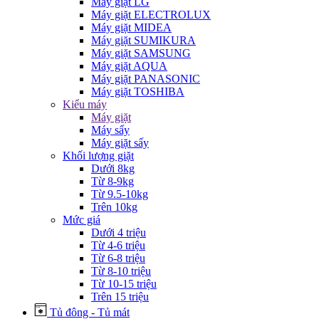
Máy giặt LG
Máy giặt ELECTROLUX
Máy giặt MIDEA
Máy giặt SUMIKURA
Máy giặt SAMSUNG
Máy giặt AQUA
Máy giặt PANASONIC
Máy giặt TOSHIBA
Kiểu máy
Máy giặt
Máy sấy
Máy giặt sấy
Khối lượng giặt
Dưới 8kg
Từ 8-9kg
Từ 9.5-10kg
Trên 10kg
Mức giá
Dưới 4 triệu
Từ 4-6 triệu
Từ 6-8 triệu
Từ 8-10 triệu
Từ 10-15 triệu
Trên 15 triệu
Tủ đông - Tủ mát