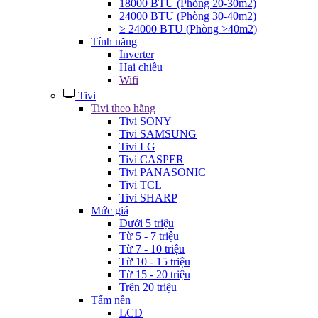
18000 BTU (Phòng 20-30m2)
24000 BTU (Phòng 30-40m2)
≥ 24000 BTU (Phòng >40m2)
Tính năng
Inverter
Hai chiều
Wifi
Tivi
Tivi theo hãng
Tivi SONY
Tivi SAMSUNG
Tivi LG
Tivi CASPER
Tivi PANASONIC
Tivi TCL
Tivi SHARP
Mức giá
Dưới 5 triệu
Từ 5 - 7 triệu
Từ 7 - 10 triệu
Từ 10 - 15 triệu
Từ 15 - 20 triệu
Trên 20 triệu
Tấm nền
LCD