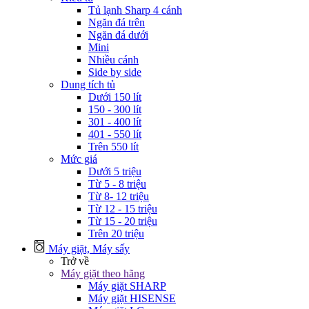
Tủ lạnh Sharp 4 cánh
Ngăn đá trên
Ngăn đá dưới
Mini
Nhiều cánh
Side by side
Dung tích tủ
Dưới 150 lít
150 - 300 lít
301 - 400 lít
401 - 550 lít
Trên 550 lít
Mức giá
Dưới 5 triệu
Từ 5 - 8 triệu
Từ 8- 12 triệu
Từ 12 - 15 triệu
Từ 15 - 20 triệu
Trên 20 triệu
Máy giặt, Máy sấy
Trở về
Máy giặt theo hãng
Máy giặt SHARP
Máy giặt HISENSE