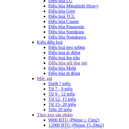
Điều hòa LG
Điều hòa Mitsubishi Heavy
Điều hòa Gree
Điều hoà TCL
Điều hòa Casper
Điều hòa Panasonic
Điều hòa Sumikura
Điều hòa Nagakawa
Kiểu điều hoà
Điều hoà treo tường
Điều hoà tủ đứng
Điều hoà âm trần
ĐIều hòa nối ống gió
Điều hòa Multi
Điều hòa di động
Mức giá
Dưới 7 triệu
Từ 7 - 9 triệu
Từ 9 - 12 triệu
Từ 12- 15 triệu
Từ 15- 20 triệu
Trên 20 triệu
Theo loại sản phẩm
9000 BTU (Phòng ≤ 15m2)
12000 BTU (Phòng 15-20m2)