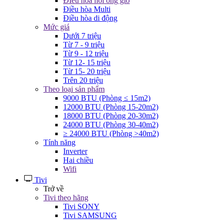
ĐIều hòa nối ống gió
Điều hòa Multi
Điều hòa di động
Mức giá
Dưới 7 triệu
Từ 7 - 9 triệu
Từ 9 - 12 triệu
Từ 12- 15 triệu
Từ 15- 20 triệu
Trên 20 triệu
Theo loại sản phẩm
9000 BTU (Phòng ≤ 15m2)
12000 BTU (Phòng 15-20m2)
18000 BTU (Phòng 20-30m2)
24000 BTU (Phòng 30-40m2)
≥ 24000 BTU (Phòng >40m2)
Tính năng
Inverter
Hai chiều
Wifi
Tivi
Trở về
Tivi theo hãng
Tivi SONY
Tivi SAMSUNG