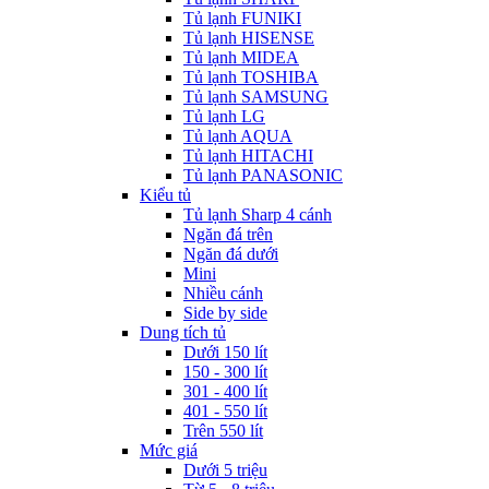
Tủ lạnh FUNIKI
Tủ lạnh HISENSE
Tủ lạnh MIDEA
Tủ lạnh TOSHIBA
Tủ lạnh SAMSUNG
Tủ lạnh LG
Tủ lạnh AQUA
Tủ lạnh HITACHI
Tủ lạnh PANASONIC
Kiểu tủ
Tủ lạnh Sharp 4 cánh
Ngăn đá trên
Ngăn đá dưới
Mini
Nhiều cánh
Side by side
Dung tích tủ
Dưới 150 lít
150 - 300 lít
301 - 400 lít
401 - 550 lít
Trên 550 lít
Mức giá
Dưới 5 triệu