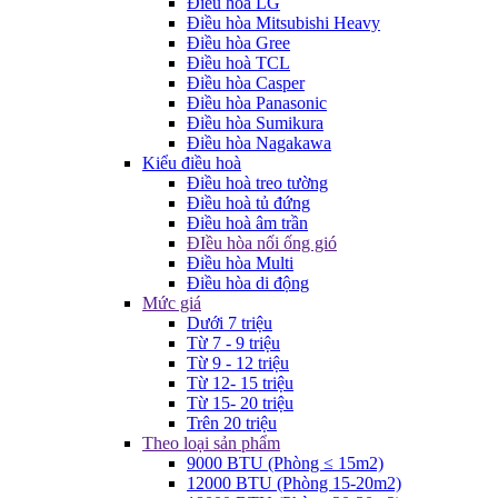
Điều hòa LG
Điều hòa Mitsubishi Heavy
Điều hòa Gree
Điều hoà TCL
Điều hòa Casper
Điều hòa Panasonic
Điều hòa Sumikura
Điều hòa Nagakawa
Kiểu điều hoà
Điều hoà treo tường
Điều hoà tủ đứng
Điều hoà âm trần
ĐIều hòa nối ống gió
Điều hòa Multi
Điều hòa di động
Mức giá
Dưới 7 triệu
Từ 7 - 9 triệu
Từ 9 - 12 triệu
Từ 12- 15 triệu
Từ 15- 20 triệu
Trên 20 triệu
Theo loại sản phẩm
9000 BTU (Phòng ≤ 15m2)
12000 BTU (Phòng 15-20m2)