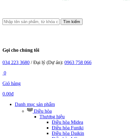
Tìm kiếm
Gọi cho chúng tôi
034 223 3680
/ Đại lý (Dự án):
0963 758 066
0
Giỏ hàng
0.00đ
Danh mục sản phẩm
Điều hòa
Thương hiệu
Điều hòa Midea
Điều hòa Funiki
Điều hòa Daikin