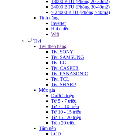
18000 BTU (Phòng 20-30m2)
24000 BTU (Phòng 30-40m2)
≥ 24000 BTU (Phòng >40m2)
Tính năng
Inverter
Hai chiều
Wifi
Tivi
Tivi theo hãng
Tivi SONY
Tivi SAMSUNG
Tivi LG
Tivi CASPER
Tivi PANASONIC
Tivi TCL
Tivi SHARP
Mức giá
Dưới 5 triệu
Từ 5 - 7 triệu
Từ 7 - 10 triệu
Từ 10 - 15 triệu
Từ 15 - 20 triệu
Trên 20 triệu
Tấm nền
LCD