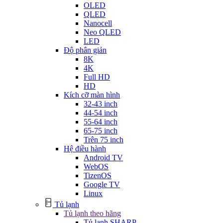
OLED
QLED
Nanocell
Neo QLED
LED
Độ phân giản
8K
4K
Full HD
HD
Kích cỡ màn hình
32-43 inch
44-54 inch
55-64 inch
65-75 inch
Trên 75 inch
Hệ điều hành
Android TV
WebOS
TizenOS
Google TV
Linux
Tủ lạnh
Tủ lạnh theo hãng
Tủ lạnh SHARP